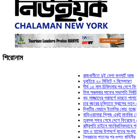
শিরোনাম
রাজধানীতে দুই মেগা কনসার্ট আজ
দুবাইয়ে ২০ মিনিটে ৭ বিস্ফোরণ
দীর্ঘ ১৫ মাস চিকিৎসার পর দেশে ফিরলেন ইল
টানা পঞ্চমবার সাফের সভাপতি নির্বাচিত কাজী
বড় সাজ্জাদের পরামর্শে ভারতে পালাতে চেয
চার বছরের চুক্তিতে ফ্রান্সের নতুন কোচ জি
দ্বিতীয় মেয়াদে ইতালির কোচ হচ্ছেন মানচি
বাড়িওয়ালারা প্লিজ একটু মানবিক হোন: মনির
তুরস্ক সফর শেষে দেশে ফিরেছেন সেনাপ্র
রাষ্ট্রপতি চাইলে সাংবিধানিকভাবে পদত্যাগ করত
হাম ও হামের উপসর্গে মৃতের সংখ্যা ৮০০ ছ
স্বৈরাচার পতনের পর গুপ্ত বাহিনীর আত্মপ্রকা