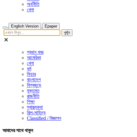
অর্থনীতি
খেলা
English Version
Epaper
খুজুঁন
প্রধান খবর
আমেরিকা
খেলা
ধর্ম
ফিচার
বাংলাদেশ
বিশ্বজুড়ে
মুক্তমত
রাজনীতি
শিক্ষা
স্বাস্থ্যকথা
শিল্প-সাহিত্য
Classified / বিজ্ঞাপন
আমাদের সাথে থাকুন