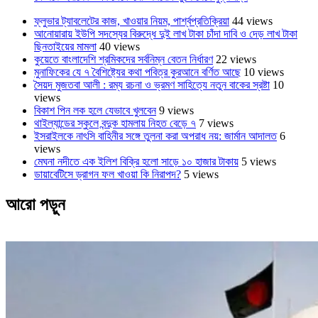
ফ্লুভার ট্যাবলেটের কাজ, খাওয়ার নিয়ম, পার্শ্বপ্রতিক্রিয়া
44 views
আনোয়ারায় ইউপি সদস্যের বিরুদ্ধে দুই লাখ টাকা চাঁদা দাবি ও দেড় লাখ টাকা
ছিনতাইয়ের মামলা
40 views
কুয়েতে বাংলাদেশি শ্রমিকদের সর্বনিম্ন বেতন নির্ধারণ
22 views
মুনাফিকের যে ৭ বৈশিষ্ট্যের কথা পবিত্র কুরআনে বর্ণিত আছে
10 views
সৈয়দ মুজতবা আলী : রম্য রচনা ও ভ্রমণ সাহিত্যে নতুন বাকের স্রষ্টা
10
views
বিকাশ পিন লক হলে যেভাবে খুলবেন
9 views
থাইল্যান্ডের স্কুলে বন্দুক হামলায় নিহত বেড়ে ৭
7 views
ইসরাইলকে নাৎসি বাহিনীর সঙ্গে তুলনা করা অপরাধ নয়: জার্মান আদালত
6
views
মেঘনা নদীতে এক ইলিশ বিক্রি হলো সাড়ে ১০ হাজার টাকায়
5 views
ডায়াবেটিসে ড্রাগন ফল খাওয়া কি নিরাপদ?
5 views
আরো পড়ুন