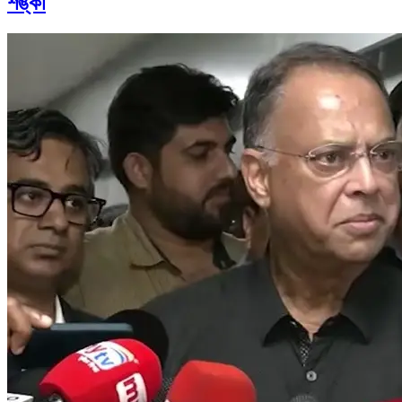
শঙ্কা