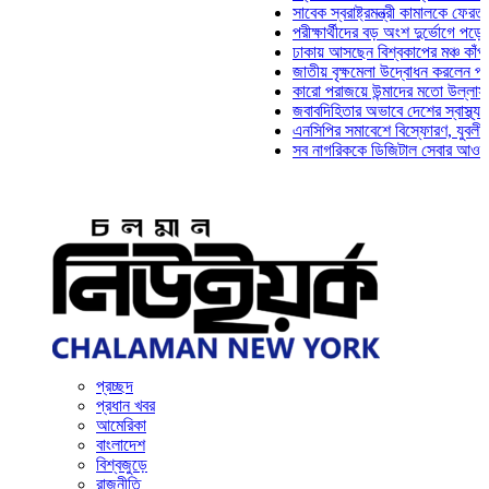
সাবেক স্বরাষ্ট্রমন্ত্রী কামালকে ফেরত চেয়ে 
পরীক্ষার্থীদের বড় অংশ দুর্ভোগে পড়েনি: ড. 
ঢাকায় আসছেন বিশ্বকাপের মঞ্চ কাঁপানো সেই
জাতীয় বৃক্ষমেলা উদ্বোধন করলেন প্রধানমন্ত্
কারো পরাজয়ে উন্মাদের মতো উল্লাস করতে হ
জবাবদিহিতার অভাবে দেশের স্বাস্থ্যখাত না
এনসিপির সমাবেশে বিস্ফোরণ, যুবলীগের দুই
সব নাগরিককে ডিজিটাল সেবার আওতায় আনতে 
প্রচ্ছদ
প্রধান খবর
আমেরিকা
বাংলাদেশ
বিশ্বজুড়ে
রাজনীতি