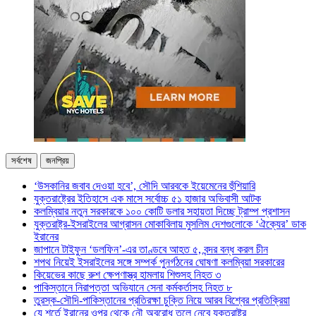
সর্বশেষ
জনপ্রিয়
‘উসকানির জবাব দেওয়া হবে’, সৌদি আরবকে ইয়েমেনের হুঁশিয়ারি
যুক্তরাষ্ট্রের ইতিহাসে এক মাসে সর্বোচ্চ ৫১ হাজার অভিবাসী আটক
কলম্বিয়ার নতুন সরকারকে ১০০ কোটি ডলার সহায়তা দিচ্ছে ট্রাম্প প্রশাসন
যুক্তরাষ্ট্র-ইসরাইলের আগ্রাসন মোকাবিলায় মুসলিম দেশগুলোকে ‘ঐক্যের’ ডাক
ইরানের
জাপানে টাইফুন ‘ডলফিন’-এর তাণ্ডবে আহত ৫, বন্দর বন্ধ করল চীন
শপথ নিয়েই ইসরাইলের সঙ্গে সম্পর্ক পুনর্গঠনের ঘোষণা কলম্বিয়া সরকারের
কিয়েভের কাছে রুশ ক্ষেপণাস্ত্র হামলায় শিশুসহ নিহত ৩
পাকিস্তানে নিরাপত্তা অভিযানে সেনা কর্মকর্তাসহ নিহত ৮
তুরস্ক-সৌদি-পাকিস্তানের প্রতিরক্ষা চুক্তি নিয়ে আরব বিশ্বের প্রতিক্রিয়া
যে শর্তে ইরানের ওপর থেকে নৌ অবরোধ তুলে নেবে যুক্তরাষ্ট্র