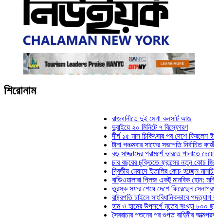
শিরোনাম
রাজধানীতে দুই মেগা কনসার্ট আজ
দুবাইয়ে ২০ মিনিটে ৭ বিস্ফোরণ
দীর্ঘ ১৫ মাস চিকিৎসার পর দেশে ফিরলেন ইলিয়াস কাঞ্চন
টানা পঞ্চমবার সাফের সভাপতি নির্বাচিত কাজী সালাহউদ্দিন
বড় সাজ্জাদের পরামর্শে ভারতে পালাতে চেয়েছিলেন ডেভ
চার বছরের চুক্তিতে ফ্রান্সের নতুন কোচ জিদান
দ্বিতীয় মেয়াদে ইতালির কোচ হচ্ছেন মানচিনি
বাড়িওয়ালারা প্লিজ একটু মানবিক হোন: মনিরা মিঠু
তুরস্ক সফর শেষে দেশে ফিরেছেন সেনাপ্রধান ওয়াকার
রাষ্ট্রপতি চাইলে সাংবিধানিকভাবে পদত্যাগ করতে পারেন: স্বর
হাম ও হামের উপসর্গে মৃতের সংখ্যা ৮০০ ছাড়াল
স্বৈরাচার পতনের পর গুপ্ত বাহিনীর আত্মপ্রকাশ: প্রধানমন্ত