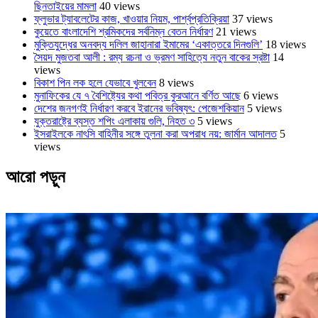
ছিনতাইয়ের মামলা
40 views
ফ্লুভার ট্যাবলেটের কাজ, খাওয়ার নিয়ম, পার্শ্বপ্রতিক্রিয়া
37 views
কুয়েতে বাংলাদেশি শ্রমিকদের সর্বনিম্ন বেতন নির্ধারণ
21 views
মুক্তিযুদ্ধের অনবদ্য দলিল জাহানারা ইমামের ‘একাত্তরে দিনগুলি’
18 views
সৈয়দ মুজতবা আলী : রম্য রচনা ও ভ্রমণ সাহিত্যে নতুন বাকের স্রষ্টা
14
views
বিকাশ পিন লক হলে যেভাবে খুলবেন
8 views
মুনাফিকের যে ৭ বৈশিষ্ট্যের কথা পবিত্র কুরআনে বর্ণিত আছে
6 views
দেশের জনগণই নির্ধারণ করবে ইরানের ভবিষ্যৎ: পেজেশকিয়ান
5 views
যুক্তরাষ্ট্রে ব্যস্ত শপিং এলাকায় গুলি, নিহত ৩
5 views
ইসরাইলকে নাৎসি বাহিনীর সঙ্গে তুলনা করা অপরাধ নয়: জার্মান আদালত
5
views
আরো পড়ুন