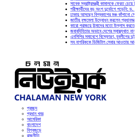
সাবেক স্বরাষ্ট্রমন্ত্রী কামালকে ফেরত চেয়ে দিল্লিকে চিঠ
পরীক্ষার্থীদের বড় অংশ দুর্ভোগে পড়েনি: ড. মাহ্‌দী আমিন
ঢাকায় আসছেন বিশ্বকাপের মঞ্চ কাঁপানো সেই সঞ্জয় দেব
জাতীয় বৃক্ষমেলা উদ্বোধন করলেন প্রধানমন্ত্রী
কারো পরাজয়ে উন্মাদের মতো উল্লাস করতে হয় না: চঞ্চ
জবাবদিহিতার অভাবে দেশের স্বাস্থ্যখাত নানা সংকটে পড়
এনসিপির সমাবেশে বিস্ফোরণ, যুবলীগের দুই নেতাকর্মী গ
সব নাগরিককে ডিজিটাল সেবার আওতায় আনতে হবে: অর্থমন
প্রচ্ছদ
প্রধান খবর
আমেরিকা
বাংলাদেশ
বিশ্বজুড়ে
রাজনীতি