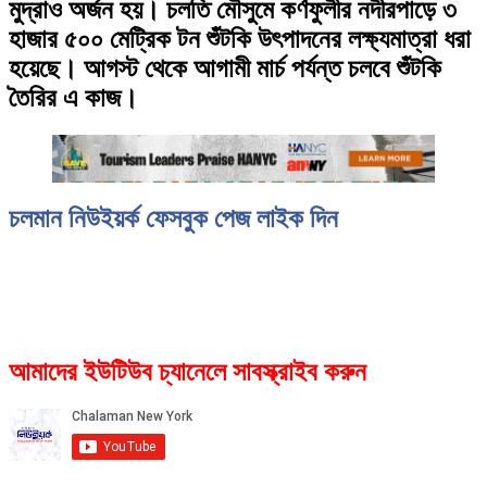
মুদ্রাও অর্জন হয়। চলতি মৌসুমে কর্ণফুলীর নদীরপাড়ে ৩
হাজার ৫০০ মেট্রিক টন শুঁটকি উৎপাদনের লক্ষ্যমাত্রা ধরা
হয়েছে। আগস্ট থেকে আগামী মার্চ পর্যন্ত চলবে শুঁটকি
তৈরির এ কাজ।
চলমান নিউইয়র্ক ফেসবুক পেজ লাইক দিন
আমাদের ইউটিউব চ্যানেলে সাবস্ক্রাইব করুন