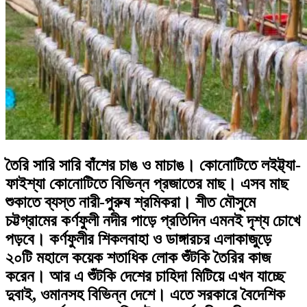
তৈরি সারি সারি বাঁশের চাঙ ও মাচাঙ। কোনোটিতে লইট্ট্যা-
ফাইশ্যা কোনোটিতে বিভিন্ন প্রজাতের মাছ। এসব মাছ
শুকাতে ব্যস্ত নারী-পুরুষ শ্রমিকরা। শীত মৌসুমে
চট্টগ্রামের কর্ণফুলী নদীর পাড়ে প্রতিদিন এমনই দৃশ্য চোখে
পড়বে। কর্ণফুলীর শিকলবাহা ও ডাঙ্গারচর এলাকাজুড়ে
২০টি মহালে কয়েক শতাধিক লোক শুঁটকি তৈরির কাজ
করেন। আর এ শুঁটকি দেশের চাহিদা মিটিয়ে এখন যাচ্ছে
দুবাই, ওমানসহ বিভিন্ন দেশে। এতে সরকারে বৈদেশিক