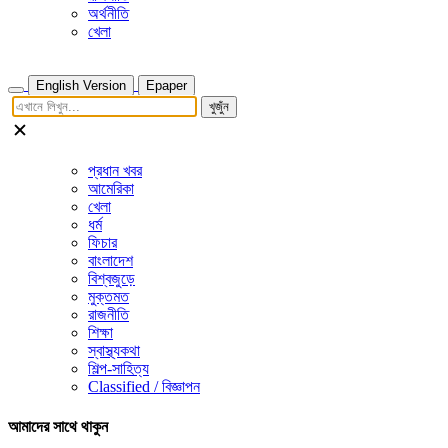
অর্থনীতি
খেলা
English Version
Epaper
খুজুঁন
প্রধান খবর
আমেরিকা
খেলা
ধর্ম
ফিচার
বাংলাদেশ
বিশ্বজুড়ে
মুক্তমত
রাজনীতি
শিক্ষা
স্বাস্থ্যকথা
শিল্প-সাহিত্য
Classified / বিজ্ঞাপন
আমাদের সাথে থাকুন