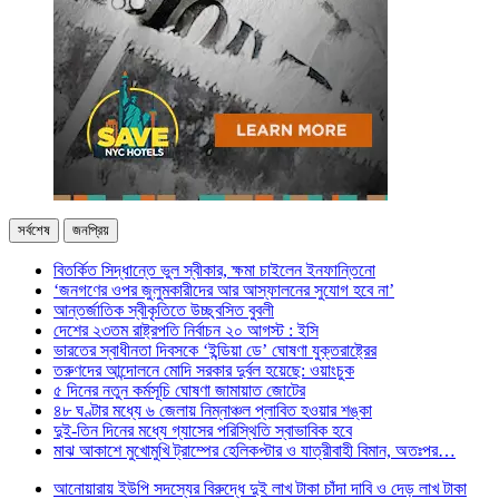
সর্বশেষ
জনপ্রিয়
বিতর্কিত সিদ্ধান্তে ভুল স্বীকার, ক্ষমা চাইলেন ইনফান্তিনো
‘জনগণের ওপর জুলুমকারীদের আর আস্ফালনের সুযোগ হবে না’
আন্তর্জাতিক স্বীকৃতিতে উচ্ছ্বসিত বুবলী
দেশের ২৩তম রাষ্ট্রপতি নির্বাচন ২০ আগস্ট : ইসি
ভারতের স্বাধীনতা দিবসকে ‘ইন্ডিয়া ডে’ ঘোষণা যুক্তরাষ্ট্রের
তরুণদের আন্দোলনে মোদি সরকার দুর্বল হয়েছে: ওয়াংচুক
৫ দিনের নতুন কর্মসূচি ঘোষণা জামায়াত জোটের
৪৮ ঘণ্টার মধ্যে ৬ জেলায় নিম্নাঞ্চল প্লাবিত হওয়ার শঙ্কা
দুই-তিন দিনের মধ্যে গ্যাসের পরিস্থিতি স্বাভাবিক হবে
মাঝ আকাশে মুখোমুখি ট্রাম্পের হেলিকপ্টার ও যাত্রীবাহী বিমান, অতঃপর…
আনোয়ারায় ইউপি সদস্যের বিরুদ্ধে দুই লাখ টাকা চাঁদা দাবি ও দেড় লাখ টাকা