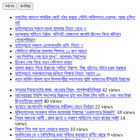
সর্বশেষ
জনপ্রিয়
ন্যাটোর আদলে সামরিক জোট গঠন করছে সৌদি-পাকিস্তান-তুরস্ক, আজ চুক্তি
সই
থাইল্যান্ডের স্কুলে বন্দুক হামলায় নিহত বেড়ে ৭
অন্ধকার গাড়িতে বৈঠক, সত্যিই মোজতবা খামেনি ছিলেন কিনা সন্দিহান
পেজেশকিয়ান
থাইল্যান্ডে স্কুলে এলোপাতাড়ি গুলি, নিহত ৭
সৌদিতে হুথিদের হামলায় শিশুসহ ১১ জন আহত
‘খুব শিগগির শেষ হবে যুদ্ধ’, আশাবাদ ট্রাম্পের
চিকেন নেক নিয়ে নতুন কৌশলে ভারত
হামলা করতে গিয়ে ইরানের ‘ফাঁদে’ ট্রাম্প, পিছু হটলেও ঘটবে চরম পরাজয়
থাইল্যান্ডে স্কুলছাত্রের গুলিতে শিক্ষক নিহত, আহত ১০
নতুন মার্কিন হামলা হলে উপসাগরীয় স্থাপনায় পাল্টা আঘাতের হুঁশিয়ারি ইরানের
ফ্লুভার ট্যাবলেটের কাজ, খাওয়ার নিয়ম, পার্শ্বপ্রতিক্রিয়া
42 views
আনোয়ারায় ইউপি সদস্যের বিরুদ্ধে দুই লাখ টাকা চাঁদা দাবি ও দেড় লাখ টাকা
ছিনতাইয়ের মামলা
40 views
কুয়েতে বাংলাদেশি শ্রমিকদের সর্বনিম্ন বেতন নির্ধারণ
22 views
মুক্তিযুদ্ধের অনবদ্য দলিল জাহানারা ইমামের ‘একাত্তরে দিনগুলি’
18 views
সৈয়দ মুজতবা আলী : রম্য রচনা ও ভ্রমণ সাহিত্যে নতুন বাকের স্রষ্টা
14
views
বিকাশ পিন লক হলে যেভাবে খুলবেন
10 views
মুনাফিকের যে ৭ বৈশিষ্ট্যের কথা পবিত্র কুরআনে বর্ণিত আছে
9 views