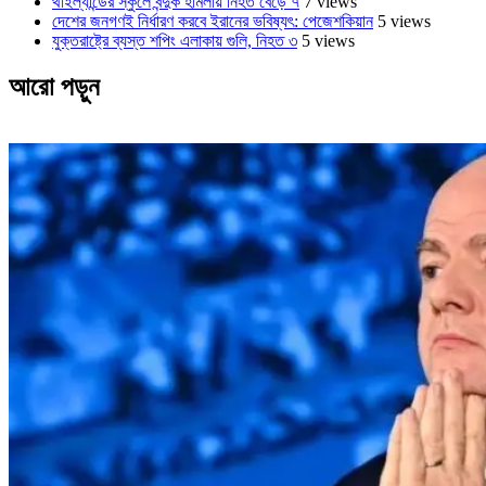
থাইল্যান্ডের স্কুলে বন্দুক হামলায় নিহত বেড়ে ৭
7 views
দেশের জনগণই নির্ধারণ করবে ইরানের ভবিষ্যৎ: পেজেশকিয়ান
5 views
যুক্তরাষ্ট্রে ব্যস্ত শপিং এলাকায় গুলি, নিহত ৩
5 views
আরো পড়ুন