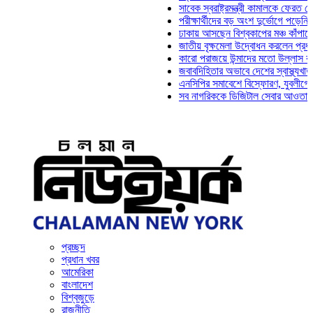
সাবেক স্বরাষ্ট্রমন্ত্রী কামালকে ফেরত চেয়ে দিল
পরীক্ষার্থীদের বড় অংশ দুর্ভোগে পড়েনি: ড. মাহ
ঢাকায় আসছেন বিশ্বকাপের মঞ্চ কাঁপানো সেই সঞ
জাতীয় বৃক্ষমেলা উদ্বোধন করলেন প্রধানমন্ত্রী
কারো পরাজয়ে উন্মাদের মতো উল্লাস করতে হয় 
জবাবদিহিতার অভাবে দেশের স্বাস্থ্যখাত নানা 
এনসিপির সমাবেশে বিস্ফোরণ, যুবলীগের দুই নেত
সব নাগরিককে ডিজিটাল সেবার আওতায় আনতে হবে
প্রচ্ছদ
প্রধান খবর
আমেরিকা
বাংলাদেশ
বিশ্বজুড়ে
রাজনীতি