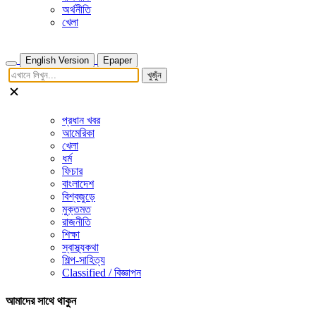
অর্থনীতি
খেলা
English Version
Epaper
খুজুঁন
প্রধান খবর
আমেরিকা
খেলা
ধর্ম
ফিচার
বাংলাদেশ
বিশ্বজুড়ে
মুক্তমত
রাজনীতি
শিক্ষা
স্বাস্থ্যকথা
শিল্প-সাহিত্য
Classified / বিজ্ঞাপন
আমাদের সাথে থাকুন