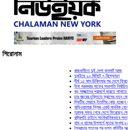
শিরোনাম
রাজধানীতে দুই মেগা কনসার্ট আজ
দুবাইয়ে ২০ মিনিটে ৭ বিস্ফোরণ
দীর্ঘ ১৫ মাস চিকিৎসার পর দেশে ফিরলেন ইলিয়া
টানা পঞ্চমবার সাফের সভাপতি নির্বাচিত কাজী সা
বড় সাজ্জাদের পরামর্শে ভারতে পালাতে চেয়েছ
চার বছরের চুক্তিতে ফ্রান্সের নতুন কোচ জিদান
দ্বিতীয় মেয়াদে ইতালির কোচ হচ্ছেন মানচিনি
বাড়িওয়ালারা প্লিজ একটু মানবিক হোন: মনিরা ম
তুরস্ক সফর শেষে দেশে ফিরেছেন সেনাপ্রধা
রাষ্ট্রপতি চাইলে সাংবিধানিকভাবে পদত্যাগ করতে প
হাম ও হামের উপসর্গে মৃতের সংখ্যা ৮০০ ছাড়া
স্বৈরাচার পতনের পর গুপ্ত বাহিনীর আত্মপ্রকাশ: প