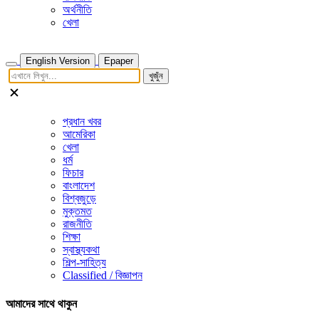
অর্থনীতি
খেলা
English Version
Epaper
খুজুঁন
প্রধান খবর
আমেরিকা
খেলা
ধর্ম
ফিচার
বাংলাদেশ
বিশ্বজুড়ে
মুক্তমত
রাজনীতি
শিক্ষা
স্বাস্থ্যকথা
শিল্প-সাহিত্য
Classified / বিজ্ঞাপন
আমাদের সাথে থাকুন