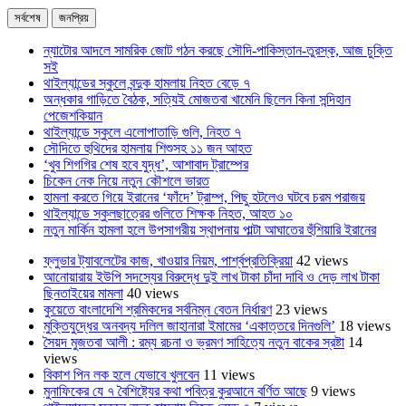
সর্বশেষ
জনপ্রিয়
ন্যাটোর আদলে সামরিক জোট গঠন করছে সৌদি-পাকিস্তান-তুরস্ক, আজ চুক্তি
সই
থাইল্যান্ডের স্কুলে বন্দুক হামলায় নিহত বেড়ে ৭
অন্ধকার গাড়িতে বৈঠক, সত্যিই মোজতবা খামেনি ছিলেন কিনা সন্দিহান
পেজেশকিয়ান
থাইল্যান্ডে স্কুলে এলোপাতাড়ি গুলি, নিহত ৭
সৌদিতে হুথিদের হামলায় শিশুসহ ১১ জন আহত
‘খুব শিগগির শেষ হবে যুদ্ধ’, আশাবাদ ট্রাম্পের
চিকেন নেক নিয়ে নতুন কৌশলে ভারত
হামলা করতে গিয়ে ইরানের ‘ফাঁদে’ ট্রাম্প, পিছু হটলেও ঘটবে চরম পরাজয়
থাইল্যান্ডে স্কুলছাত্রের গুলিতে শিক্ষক নিহত, আহত ১০
নতুন মার্কিন হামলা হলে উপসাগরীয় স্থাপনায় পাল্টা আঘাতের হুঁশিয়ারি ইরানের
ফ্লুভার ট্যাবলেটের কাজ, খাওয়ার নিয়ম, পার্শ্বপ্রতিক্রিয়া
42 views
আনোয়ারায় ইউপি সদস্যের বিরুদ্ধে দুই লাখ টাকা চাঁদা দাবি ও দেড় লাখ টাকা
ছিনতাইয়ের মামলা
40 views
কুয়েতে বাংলাদেশি শ্রমিকদের সর্বনিম্ন বেতন নির্ধারণ
23 views
মুক্তিযুদ্ধের অনবদ্য দলিল জাহানারা ইমামের ‘একাত্তরে দিনগুলি’
18 views
সৈয়দ মুজতবা আলী : রম্য রচনা ও ভ্রমণ সাহিত্যে নতুন বাকের স্রষ্টা
14
views
বিকাশ পিন লক হলে যেভাবে খুলবেন
11 views
মুনাফিকের যে ৭ বৈশিষ্ট্যের কথা পবিত্র কুরআনে বর্ণিত আছে
9 views