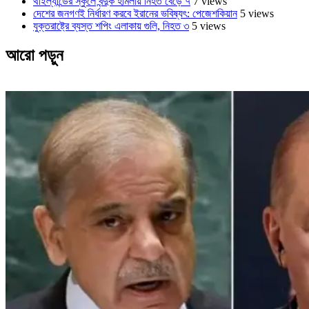
থাইল্যান্ডের স্কুলে বন্দুক হামলায় নিহত বেড়ে ৭
7 views
দেশের জনগণই নির্ধারণ করবে ইরানের ভবিষ্যৎ: পেজেশকিয়ান
5 views
যুক্তরাষ্ট্রে ব্যস্ত শপিং এলাকায় গুলি, নিহত ৩
5 views
আরো পড়ুন