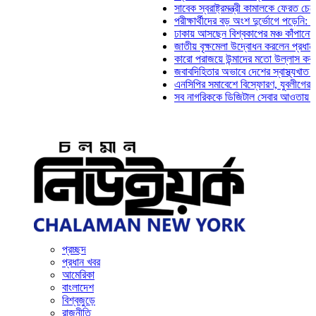
সাবেক স্বরাষ্ট্রমন্ত্রী কামালকে ফেরত চেয়ে দিল্লি
পরীক্ষার্থীদের বড় অংশ দুর্ভোগে পড়েনি: ড. মাহ্‌দ
ঢাকায় আসছেন বিশ্বকাপের মঞ্চ কাঁপানো সেই সঞ্জয
জাতীয় বৃক্ষমেলা উদ্বোধন করলেন প্রধানমন্ত্রী
কারো পরাজয়ে উন্মাদের মতো উল্লাস করতে হয় না:
জবাবদিহিতার অভাবে দেশের স্বাস্থ্যখাত নানা সং
এনসিপির সমাবেশে বিস্ফোরণ, যুবলীগের দুই নেতাক
সব নাগরিককে ডিজিটাল সেবার আওতায় আনতে হবে: অ
প্রচ্ছদ
প্রধান খবর
আমেরিকা
বাংলাদেশ
বিশ্বজুড়ে
রাজনীতি