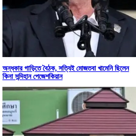
অন্ধকার গাড়িতে বৈঠক, সত্যিই মোজতবা খামেনি ছিলেন
কিনা সন্দিহান পেজেশকিয়ান