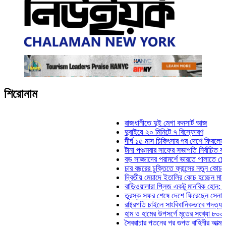
শিরোনাম
রাজধানীতে দুই মেগা কনসার্ট আজ
দুবাইয়ে ২০ মিনিটে ৭ বিস্ফোরণ
দীর্ঘ ১৫ মাস চিকিৎসার পর দেশে ফিরলেন ইলিয়াস ক
টানা পঞ্চমবার সাফের সভাপতি নির্বাচিত কাজী সালাহ
বড় সাজ্জাদের পরামর্শে ভারতে পালাতে চেয়েছিল
চার বছরের চুক্তিতে ফ্রান্সের নতুন কোচ জিদান
দ্বিতীয় মেয়াদে ইতালির কোচ হচ্ছেন মানচিনি
বাড়িওয়ালারা প্লিজ একটু মানবিক হোন: মনিরা মিঠু
তুরস্ক সফর শেষে দেশে ফিরেছেন সেনাপ্রধান ও
রাষ্ট্রপতি চাইলে সাংবিধানিকভাবে পদত্যাগ করতে পারেন
হাম ও হামের উপসর্গে মৃতের সংখ্যা ৮০০ ছাড়াল
স্বৈরাচার পতনের পর গুপ্ত বাহিনীর আত্মপ্রকাশ: প্রধ