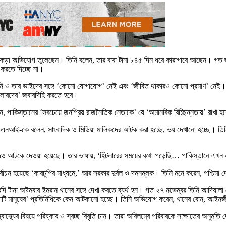
 নিয়ে কড়া অভিযোগ তুলেছেন। তিনি বলেন, তার বাবা টানা ৮৪৫ দিন ধরে কারাগারে আছেন। 
 করতে দিচ্ছে না।
 তিনি ও তার ভাইদের সঙ্গে ‘কোনো যোগাযোগ’ নেই এবং ‘জীবিত থাকারও কোনো প্রমাণ’ নেই।
ন্ডলারদের’ জবাবদিহি করতে হবে।
েন, পাকিস্তানের ‘সবচেয়ে জনপ্রিয় রাজনৈতিক নেতাকে’ যে ‘অমানবিক বিচ্ছিন্নতায়’ রাখা হ
 এএনআই-কে বলেন, সাংবাদিক ও মিডিয়া মালিকদের আটক করা হচ্ছে, ভয় দেখানো হচ্ছে। তিনি
ম্পদও আটকে দেওয়া হয়েছে। তার ভাষায়, ‘হিটলারের সময়ের কথা পড়েছি… পাকিস্তানে এখ
ন হয়েছে ‘কারচুপির মাধ্যমে,’ আর সরকার দুর্বল ও দমনমূলক। তিনি মনে করেন, পশ্চিমা দেশ
রিদি টানা অষ্টমবার ইমরান খানের সঙ্গে দেখা করতে ব্যর্থ হন। গত ২৭ নভেম্বর তিনি আদিয়া
োটি মানুষের’ প্রতিনিধিকে কেন আটকানো হচ্ছে। তিনি অভিযোগ করেন, খানের বোন, আইনজ
াস্থ্যের বিষয়ে পরিষ্কার ও স্বচ্ছ বিবৃতি চান। তারা অবিলম্বে পরিবারকে সাক্ষাতের অনুমত