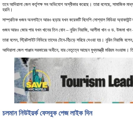
তবে আদিয়ালা জেল কর্তৃপক্ষ সব অভিযোগ অস্বীকার করেছে। তারা বলেছে, সামাজিক মাধ্য
হয়নি।
সাম্প্রতিক গুজব অনলাইনে আরও ছড়ায় যখন কয়েকটি বিদেশি সোশ্যাল মিডিয়া অ্যাকাউন্ট দ
গুজব আরও জোর পায় যখন খানের তিন বোন – নুরিন নিয়াজি, আলীমা খান ও ড. উজমা খান – অ
তারা বলেন, স্ট্রিটলাইট নিভিয়ে তাদের টেনে-হিঁচড়ে সরিয়ে দেওয়া হয়। নুরিন নিয়াজি ব
আদিয়ালা জেল পাঞ্জাব সরকারের অধীনে, যার নেতৃত্বে আছেন মুখ্যমন্ত্রী মরিয়ম নওয়াজ। 
চলমান নিউইয়র্ক ফেসবুক পেজ লাইক দিন