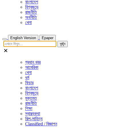
বাংলাদেশ
বিশ্বজুড়ে
রাজনীতি
অর্থনীতি
খেলা
English Version
Epaper
খুজুঁন
প্রধান খবর
আমেরিকা
খেলা
ধর্ম
ফিচার
বাংলাদেশ
বিশ্বজুড়ে
মুক্তমত
রাজনীতি
শিক্ষা
স্বাস্থ্যকথা
শিল্প-সাহিত্য
Classified / বিজ্ঞাপন