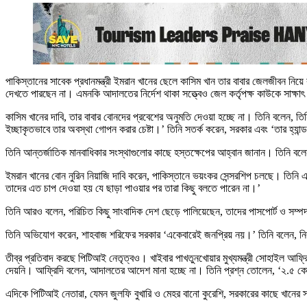
পাকিস্তানের সাবেক প্রধানমন্ত্রী ইমরান খানের ছেলে কাসিম খান তার বাবার জেলজীবন
দেখতে পারছেন না। এমনকি আদালতের নির্দেশ থাকা সত্ত্বেও জেল কর্তৃপক্ষ কাউকে সাক্ষাৎ
কাসিম খানের দাবি, তার বাবার বোনদের প্রবেশের অনুমতি দেওয়া হচ্ছে না। তিনি বলেন,
ইচ্ছাকৃতভাবে তার অবস্থা গোপন করার চেষ্টা।’ তিনি সতর্ক করেন, সরকার এবং ‘তার হ্যা
তিনি আন্তর্জাতিক মানবাধিকার সংস্থাগুলোর কাছে হস্তক্ষেপের আহ্বান জানান। তিনি বল
ইমরান খানের বোন নুরিন নিয়াজি দাবি করেন, পাকিস্তানে ভয়ংকর সেন্সরশিপ চলছে। তিনি
তাদের এত চাপ দেওয়া হয় যে ছাড়া পাওয়ার পর তারা কিছু বলতে পারেন না।’
তিনি আরও বলেন, পরিচিত কিছু সাংবাদিক দেশ ছেড়ে পালিয়েছেন, তাদের পাসপোর্ট ও স
তিনি অভিযোগ করেন, শাহবাজ শরিফের সরকার ‘একেবারেই জনপ্রিয় নয়।’ তিনি বলেন, নির্বাচ
তীব্র প্রতিবাদ করছে পিটিআই নেতৃত্বও। খাইবার পাখতুনখোয়ার মুখ্যমন্ত্রী সোহাইল আফ্
দেয়নি। আফ্রিদি বলেন, আদালতের আদেশ মানা হচ্ছে না। তিনি প্রশ্ন তোলেন, ‘২.৫ ক
এদিকে পিটিআই নেতারা, যেমন জুলফি বুখারি ও মেহর বানো কুরেশি, সরকারের কাছে খানের স্ব