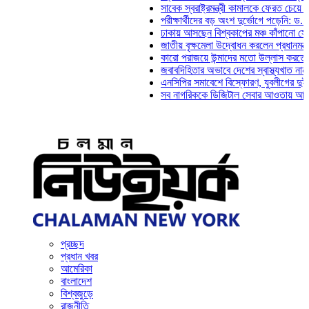
সাবেক স্বরাষ্ট্রমন্ত্রী কামালকে ফেরত চেয়ে দিল্লিক
পরীক্ষার্থীদের বড় অংশ দুর্ভোগে পড়েনি: ড. মাহ্‌দী
ঢাকায় আসছেন বিশ্বকাপের মঞ্চ কাঁপানো সেই সঞ্জয
জাতীয় বৃক্ষমেলা উদ্বোধন করলেন প্রধানমন্ত্রী
কারো পরাজয়ে উন্মাদের মতো উল্লাস করতে হয় না:
জবাবদিহিতার অভাবে দেশের স্বাস্থ্যখাত নানা সংক
এনসিপির সমাবেশে বিস্ফোরণ, যুবলীগের দুই নেতাকর
সব নাগরিককে ডিজিটাল সেবার আওতায় আনতে হবে: অ
প্রচ্ছদ
প্রধান খবর
আমেরিকা
বাংলাদেশ
বিশ্বজুড়ে
রাজনীতি