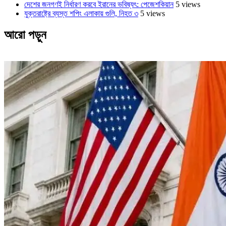
দেশের জনগণই নির্ধারণ করবে ইরানের ভবিষ্যৎ: পেজেশকিয়ান
5 views
যুক্তরাষ্ট্রে ব্যস্ত শপিং এলাকায় গুলি, নিহত ৩
5 views
আরো পড়ুন