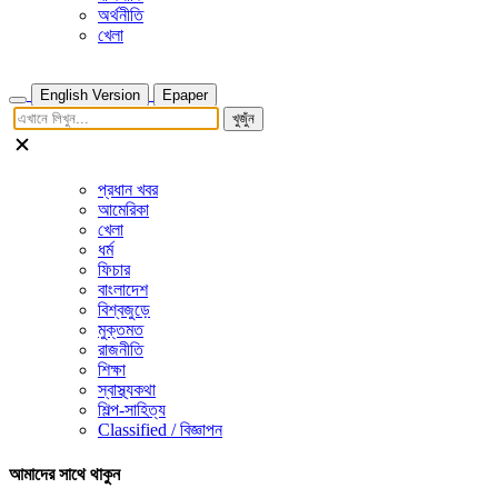
অর্থনীতি
খেলা
English Version
Epaper
খুজুঁন
প্রধান খবর
আমেরিকা
খেলা
ধর্ম
ফিচার
বাংলাদেশ
বিশ্বজুড়ে
মুক্তমত
রাজনীতি
শিক্ষা
স্বাস্থ্যকথা
শিল্প-সাহিত্য
Classified / বিজ্ঞাপন
আমাদের সাথে থাকুন