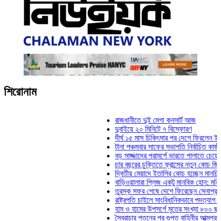
শিরোনাম
রাজধানীতে দুই মেগা কনসার্ট আজ
দুবাইয়ে ২০ মিনিটে ৭ বিস্ফোরণ
দীর্ঘ ১৫ মাস চিকিৎসার পর দেশে ফিরলেন ইলিয়াস ক
টানা পঞ্চমবার সাফের সভাপতি নির্বাচিত কাজী সালাহ
বড় সাজ্জাদের পরামর্শে ভারতে পালাতে চেয়েছিলে
চার বছরের চুক্তিতে ফ্রান্সের নতুন কোচ জিদান
দ্বিতীয় মেয়াদে ইতালির কোচ হচ্ছেন মানচিনি
বাড়িওয়ালারা প্লিজ একটু মানবিক হোন: মনিরা মিঠু
তুরস্ক সফর শেষে দেশে ফিরেছেন সেনাপ্রধান ও
রাষ্ট্রপতি চাইলে সাংবিধানিকভাবে পদত্যাগ করতে পারেন
হাম ও হামের উপসর্গে মৃতের সংখ্যা ৮০০ ছাড়াল
স্বৈরাচার পতনের পর গুপ্ত বাহিনীর আত্মপ্রকাশ: প্রধ