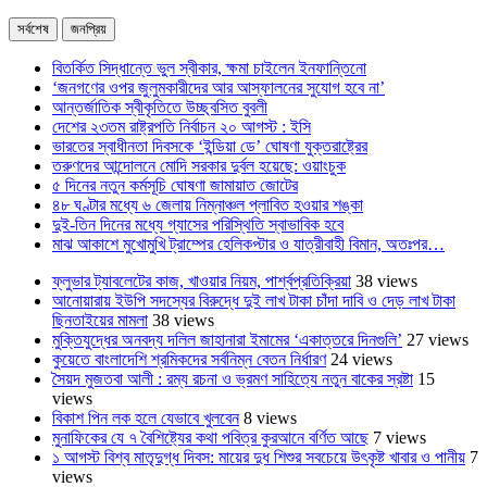
সর্বশেষ
জনপ্রিয়
বিতর্কিত সিদ্ধান্তে ভুল স্বীকার, ক্ষমা চাইলেন ইনফান্তিনো
‘জনগণের ওপর জুলুমকারীদের আর আস্ফালনের সুযোগ হবে না’
আন্তর্জাতিক স্বীকৃতিতে উচ্ছ্বসিত বুবলী
দেশের ২৩তম রাষ্ট্রপতি নির্বাচন ২০ আগস্ট : ইসি
ভারতের স্বাধীনতা দিবসকে ‘ইন্ডিয়া ডে’ ঘোষণা যুক্তরাষ্ট্রের
তরুণদের আন্দোলনে মোদি সরকার দুর্বল হয়েছে: ওয়াংচুক
৫ দিনের নতুন কর্মসূচি ঘোষণা জামায়াত জোটের
৪৮ ঘণ্টার মধ্যে ৬ জেলায় নিম্নাঞ্চল প্লাবিত হওয়ার শঙ্কা
দুই-তিন দিনের মধ্যে গ্যাসের পরিস্থিতি স্বাভাবিক হবে
মাঝ আকাশে মুখোমুখি ট্রাম্পের হেলিকপ্টার ও যাত্রীবাহী বিমান, অতঃপর…
ফ্লুভার ট্যাবলেটের কাজ, খাওয়ার নিয়ম, পার্শ্বপ্রতিক্রিয়া
38 views
আনোয়ারায় ইউপি সদস্যের বিরুদ্ধে দুই লাখ টাকা চাঁদা দাবি ও দেড় লাখ টাকা
ছিনতাইয়ের মামলা
38 views
মুক্তিযুদ্ধের অনবদ্য দলিল জাহানারা ইমামের ‘একাত্তরে দিনগুলি’
27 views
কুয়েতে বাংলাদেশি শ্রমিকদের সর্বনিম্ন বেতন নির্ধারণ
24 views
সৈয়দ মুজতবা আলী : রম্য রচনা ও ভ্রমণ সাহিত্যে নতুন বাকের স্রষ্টা
15
views
বিকাশ পিন লক হলে যেভাবে খুলবেন
8 views
মুনাফিকের যে ৭ বৈশিষ্ট্যের কথা পবিত্র কুরআনে বর্ণিত আছে
7 views
১ আগস্ট বিশ্ব মাতৃদুগ্ধ দিবস: মায়ের দুধ শিশুর সবচেয়ে উৎকৃষ্ট খাবার ও পানীয়
7
views