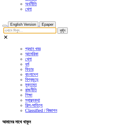
অর্থনীতি
খেলা
English Version
Epaper
খুজুঁন
প্রধান খবর
আমেরিকা
খেলা
ধর্ম
ফিচার
বাংলাদেশ
বিশ্বজুড়ে
মুক্তমত
রাজনীতি
শিক্ষা
স্বাস্থ্যকথা
শিল্প-সাহিত্য
Classified / বিজ্ঞাপন
আমাদের সাথে থাকুন