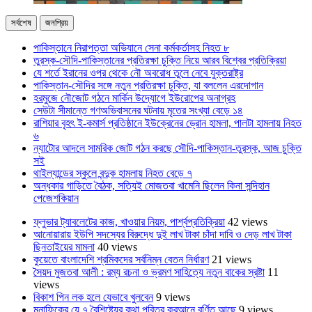
সর্বশেষ
জনপ্রিয়
পাকিস্তানে নিরাপত্তা অভিযানে সেনা কর্মকর্তাসহ নিহত ৮
তুরস্ক-সৌদি-পাকিস্তানের প্রতিরক্ষা চুক্তি নিয়ে আরব বিশ্বের প্রতিক্রিয়া
যে শর্তে ইরানের ওপর থেকে নৌ অবরোধ তুলে নেবে যুক্তরাষ্ট্র
পাকিস্তান-সৌদির সঙ্গে নতুন প্রতিরক্ষা চুক্তি, যা বললেন এরদোগান
হরমুজে নৌজোট গঠনে মার্কিন উদ্যোগে ইউরোপের অনাগ্রহ
সেউটা সীমান্তে গণঅভিবাসনের ঘটনায় মৃতের সংখ্যা বেড়ে ১৪
রাশিয়ার বৃহৎ ই-কমার্স প্রতিষ্ঠানে ইউক্রেনের ড্রোন হামলা, পালটা হামলায় নিহত
৬
ন্যাটোর আদলে সামরিক জোট গঠন করছে সৌদি-পাকিস্তান-তুরস্ক, আজ চুক্তি
সই
থাইল্যান্ডের স্কুলে বন্দুক হামলায় নিহত বেড়ে ৭
অন্ধকার গাড়িতে বৈঠক, সত্যিই মোজতবা খামেনি ছিলেন কিনা সন্দিহান
পেজেশকিয়ান
ফ্লুভার ট্যাবলেটের কাজ, খাওয়ার নিয়ম, পার্শ্বপ্রতিক্রিয়া
42 views
আনোয়ারায় ইউপি সদস্যের বিরুদ্ধে দুই লাখ টাকা চাঁদা দাবি ও দেড় লাখ টাকা
ছিনতাইয়ের মামলা
40 views
কুয়েতে বাংলাদেশি শ্রমিকদের সর্বনিম্ন বেতন নির্ধারণ
21 views
সৈয়দ মুজতবা আলী : রম্য রচনা ও ভ্রমণ সাহিত্যে নতুন বাকের স্রষ্টা
11
views
বিকাশ পিন লক হলে যেভাবে খুলবেন
9 views
মুনাফিকের যে ৭ বৈশিষ্ট্যের কথা পবিত্র কুরআনে বর্ণিত আছে
9 views