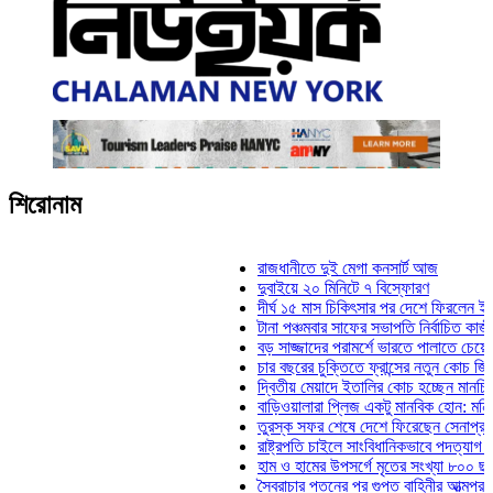
শিরোনাম
রাজধানীতে দুই মেগা কনসার্ট আজ
দুবাইয়ে ২০ মিনিটে ৭ বিস্ফোরণ
দীর্ঘ ১৫ মাস চিকিৎসার পর দেশে ফিরলেন ইলিয়াস কা
টানা পঞ্চমবার সাফের সভাপতি নির্বাচিত কাজী সালাহউদ
বড় সাজ্জাদের পরামর্শে ভারতে পালাতে চেয়েছিলেন
চার বছরের চুক্তিতে ফ্রান্সের নতুন কোচ জিদান
দ্বিতীয় মেয়াদে ইতালির কোচ হচ্ছেন মানচিনি
বাড়িওয়ালারা প্লিজ একটু মানবিক হোন: মনিরা মিঠু
তুরস্ক সফর শেষে দেশে ফিরেছেন সেনাপ্রধান ওয়া
রাষ্ট্রপতি চাইলে সাংবিধানিকভাবে পদত্যাগ করতে পারেন: 
হাম ও হামের উপসর্গে মৃতের সংখ্যা ৮০০ ছাড়াল
স্বৈরাচার পতনের পর গুপ্ত বাহিনীর আত্মপ্রকাশ: প্রধান