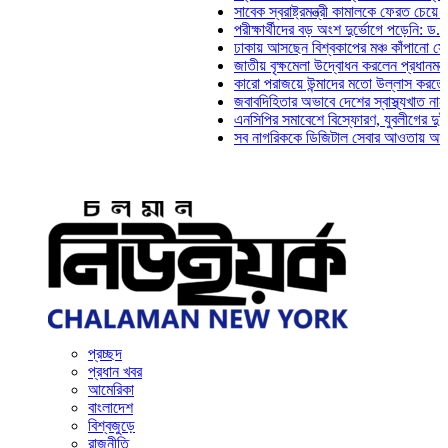
সাবেক স্বরাষ্ট্রমন্ত্রী কামালকে ফেরত চেয়ে দিল্লিকে
পরীক্ষার্থীদের বড় অংশ দুর্ভোগে পড়েনি: ড. মাহ্‌দী 
ঢাকায় আসছেন বিশ্বকাপের মঞ্চ কাঁপানো সেই সঞ্জয় 
জাতীয় বৃক্ষমেলা উদ্বোধন করলেন প্রধানমন্ত্রী
কারো পরাজয়ে উন্মাদের মতো উল্লাস করতে হয় না: চ
জবাবদিহিতার অভাবে দেশের স্বাস্থ্যখাত নানা সংকট
এনসিপির সমাবেশে বিস্ফোরণ, যুবলীগের দুই নেতাকর্
সব নাগরিককে ডিজিটাল সেবার আওতায় আনতে হবে: অর
প্রচ্ছদ
প্রধান খবর
আমেরিকা
বাংলাদেশ
বিশ্বজুড়ে
রাজনীতি