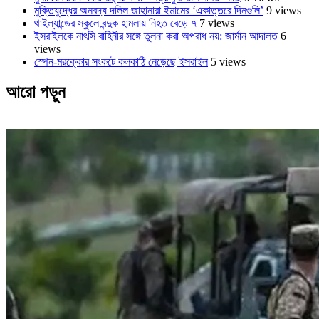
মুক্তিযুদ্ধের অনবদ্য দলিল জাহানারা ইমামের ‘একাত্তরে দিনগুলি’
9 views
থাইল্যান্ডের স্কুলে বন্দুক হামলায় নিহত বেড়ে ৭
7 views
ইসরাইলকে নাৎসি বাহিনীর সঙ্গে তুলনা করা অপরাধ নয়: জার্মান আদালত
6
views
স্পেন-মরক্কোর সংকটে কলকাঠি নেড়েছে ইসরাইল
5 views
আরো পড়ুন