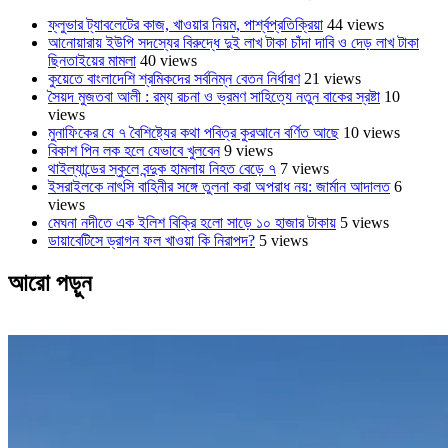
ফ্লুভার ট্যাবলেটের কাজ, খাওয়ার নিয়ম, পার্শ্বপ্রতিক্রিয়া
44 views
আনোয়ারায় ইউপি সদস্যের বিরুদ্ধে দুই লাখ টাকা চাঁদা দাবি ও দেড় লাখ টাকা
ছিনতাইয়ের মামলা
40 views
কুয়েতে বাংলাদেশি শ্রমিকদের সর্বনিম্ন বেতন নির্ধারণ
21 views
সৈয়দ মুজতবা আলী : রম্য রচনা ও ভ্রমণ সাহিত্যে নতুন বাকের স্রষ্টা
10
views
মুনাফিকের যে ৭ বৈশিষ্ট্যের কথা পবিত্র কুরআনে বর্ণিত আছে
10 views
বিকাশ পিন লক হলে যেভাবে খুলবেন
9 views
থাইল্যান্ডের স্কুলে বন্দুক হামলায় নিহত বেড়ে ৭
7 views
ইসরাইলকে নাৎসি বাহিনীর সঙ্গে তুলনা করা অপরাধ নয়: জার্মান আদালত
6
views
মেঘনা নদীতে এক ইলিশ বিক্রি হলো সাড়ে ১০ হাজার টাকায়
5 views
ডায়াবেটিসে ড্রাগন ফল খাওয়া কি নিরাপদ?
5 views
আরো পড়ুন