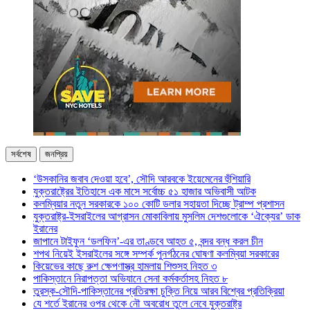
সর্বশেষ
জনপ্রিয়
‘উসকানির জবাব দেওয়া হবে’, সৌদি আরবকে ইয়েমেনের হুঁশিয়ারি
যুক্তরাষ্ট্রের ইতিহাসে এক মাসে সর্বোচ্চ ৫১ হাজার অভিবাসী আটক
কলম্বিয়ার নতুন সরকারকে ১০০ কোটি ডলার সহায়তা দিচ্ছে ট্রাম্প প্রশাসন
যুক্তরাষ্ট্র-ইসরাইলের আগ্রাসন মোকাবিলায় মুসলিম দেশগুলোকে ‘ঐক্যের’ ডাক
ইরানের
জাপানে টাইফুন ‘ডলফিন’-এর তাণ্ডবে আহত ৫, বন্দর বন্ধ করল চীন
শপথ নিয়েই ইসরাইলের সঙ্গে সম্পর্ক পুনর্গঠনের ঘোষণা কলম্বিয়া সরকারের
কিয়েভের কাছে রুশ ক্ষেপণাস্ত্র হামলায় শিশুসহ নিহত ৩
পাকিস্তানে নিরাপত্তা অভিযানে সেনা কর্মকর্তাসহ নিহত ৮
তুরস্ক-সৌদি-পাকিস্তানের প্রতিরক্ষা চুক্তি নিয়ে আরব বিশ্বের প্রতিক্রিয়া
যে শর্তে ইরানের ওপর থেকে নৌ অবরোধ তুলে নেবে যুক্তরাষ্ট্র