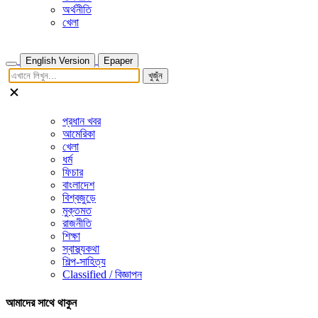
অর্থনীতি
খেলা
English Version
Epaper
খুজুঁন
প্রধান খবর
আমেরিকা
খেলা
ধর্ম
ফিচার
বাংলাদেশ
বিশ্বজুড়ে
মুক্তমত
রাজনীতি
শিক্ষা
স্বাস্থ্যকথা
শিল্প-সাহিত্য
Classified / বিজ্ঞাপন
আমাদের সাথে থাকুন