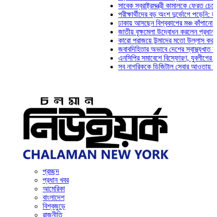
সাবেক স্বরাষ্ট্রমন্ত্রী কামালকে ফেরত চেয়ে দিল্লি
পরীক্ষার্থীদের বড় অংশ দুর্ভোগে পড়েনি: ড. মাহ্‌দ
ঢাকায় আসছেন বিশ্বকাপের মঞ্চ কাঁপানো সেই সঞ্জ
জাতীয় বৃক্ষমেলা উদ্বোধন করলেন প্রধানমন্ত্রী
কারো পরাজয়ে উন্মাদের মতো উল্লাস করতে হয় না
জবাবদিহিতার অভাবে দেশের স্বাস্থ্যখাত নানা সং
এনসিপির সমাবেশে বিস্ফোরণ, যুবলীগের দুই নেতাক
সব নাগরিককে ডিজিটাল সেবার আওতায় আনতে হবে: 
প্রচ্ছদ
প্রধান খবর
আমেরিকা
বাংলাদেশ
বিশ্বজুড়ে
রাজনীতি