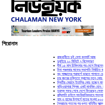
শিরোনাম
রাজধানীতে দুই মেগা কনসার্ট আজ
দুবাইয়ে ২০ মিনিটে ৭ বিস্ফোরণ
দীর্ঘ ১৫ মাস চিকিৎসার পর দেশে ফিরলেন ইলিয়াস 
টানা পঞ্চমবার সাফের সভাপতি নির্বাচিত কাজী সালা
বড় সাজ্জাদের পরামর্শে ভারতে পালাতে চেয়েছিল
চার বছরের চুক্তিতে ফ্রান্সের নতুন কোচ জিদান
দ্বিতীয় মেয়াদে ইতালির কোচ হচ্ছেন মানচিনি
বাড়িওয়ালারা প্লিজ একটু মানবিক হোন: মনিরা মিঠু
তুরস্ক সফর শেষে দেশে ফিরেছেন সেনাপ্রধান ও
রাষ্ট্রপতি চাইলে সাংবিধানিকভাবে পদত্যাগ করতে পারে
হাম ও হামের উপসর্গে মৃতের সংখ্যা ৮০০ ছাড়াল
স্বৈরাচার পতনের পর গুপ্ত বাহিনীর আত্মপ্রকাশ: প্র