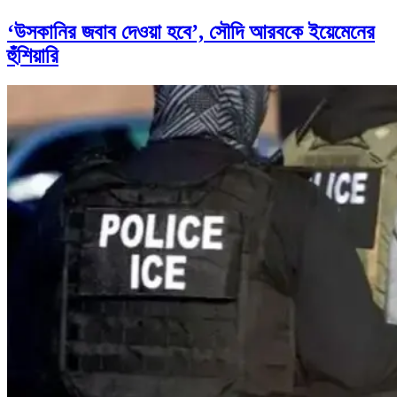
‘উসকানির জবাব দেওয়া হবে’, সৌদি আরবকে ইয়েমেনের
হুঁশিয়ারি