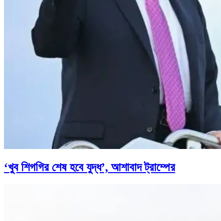
‘খুব শিগগির শেষ হবে যুদ্ধ’, আশাবাদ ট্রাম্পের