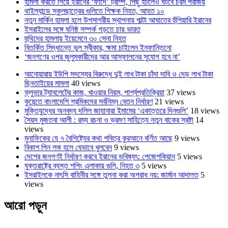
হামলা করতে গিয়ে ইরানের ‘ফাঁদে’ ট্রাম্প, পিছু হটলেও ঘটবে চরম পরাজয়
থাইল্যান্ডে স্কুলছাত্রের গুলিতে শিক্ষক নিহত, আহত ১০
নতুন মার্কিন হামলা হলে উপসাগরীয় স্থাপনায় পাল্টা আঘাতের হুঁশিয়ারি ইরানের
ইসরাইলের সঙ্গে ঘনিষ্ঠ সম্পর্ক গড়তে চায় ভারত
হুথিদের হামলায় ইয়েমেনে ৩০ সেনা নিহত
বিতর্কিত সিদ্ধান্তে ভুল স্বীকার, ক্ষমা চাইলেন ইনফান্তিনো
‘জনগণের ওপর জুলুমকারীদের আর আস্ফালনের সুযোগ হবে না’
আনোয়ারায় ইউপি সদস্যের বিরুদ্ধে দুই লাখ টাকা চাঁদা দাবি ও দেড় লাখ টাকা
ছিনতাইয়ের মামলা
40 views
ফ্লুভার ট্যাবলেটের কাজ, খাওয়ার নিয়ম, পার্শ্বপ্রতিক্রিয়া
37 views
কুয়েতে বাংলাদেশি শ্রমিকদের সর্বনিম্ন বেতন নির্ধারণ
21 views
মুক্তিযুদ্ধের অনবদ্য দলিল জাহানারা ইমামের ‘একাত্তরে দিনগুলি’
18 views
সৈয়দ মুজতবা আলী : রম্য রচনা ও ভ্রমণ সাহিত্যে নতুন বাকের স্রষ্টা
14
views
মুনাফিকের যে ৭ বৈশিষ্ট্যের কথা পবিত্র কুরআনে বর্ণিত আছে
9 views
বিকাশ পিন লক হলে যেভাবে খুলবেন
9 views
দেশের জনগণই নির্ধারণ করবে ইরানের ভবিষ্যৎ: পেজেশকিয়ান
5 views
যুক্তরাষ্ট্রে ব্যস্ত শপিং এলাকায় গুলি, নিহত ৩
5 views
ইসরাইলকে নাৎসি বাহিনীর সঙ্গে তুলনা করা অপরাধ নয়: জার্মান আদালত
5
views
আরো পড়ুন