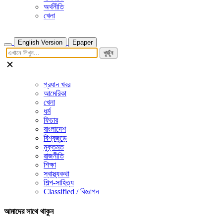
অর্থনীতি
খেলা
English Version
Epaper
খুজুঁন
প্রধান খবর
আমেরিকা
খেলা
ধর্ম
ফিচার
বাংলাদেশ
বিশ্বজুড়ে
মুক্তমত
রাজনীতি
শিক্ষা
স্বাস্থ্যকথা
শিল্প-সাহিত্য
Classified / বিজ্ঞাপন
আমাদের সাথে থাকুন