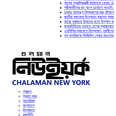
সাবেক স্বরাষ্ট্রমন্ত্রী কামালকে ফেরত চেয়ে দিল্ল
পরীক্ষার্থীদের বড় অংশ দুর্ভোগে পড়েনি: ড. মাহ্‌
ঢাকায় আসছেন বিশ্বকাপের মঞ্চ কাঁপানো সেই সঞ্
জাতীয় বৃক্ষমেলা উদ্বোধন করলেন প্রধানমন্ত্রী
কারো পরাজয়ে উন্মাদের মতো উল্লাস করতে হয় ন
জবাবদিহিতার অভাবে দেশের স্বাস্থ্যখাত নানা স
এনসিপির সমাবেশে বিস্ফোরণ, যুবলীগের দুই নেতা
সব নাগরিককে ডিজিটাল সেবার আওতায় আনতে হবে:
প্রচ্ছদ
প্রধান খবর
আমেরিকা
বাংলাদেশ
বিশ্বজুড়ে
রাজনীতি