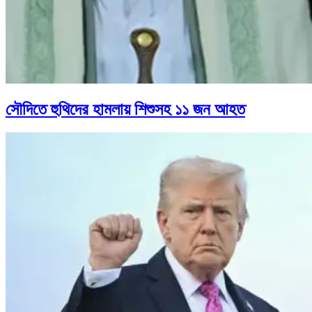
সৌদিতে হুথিদের হামলায় শিশুসহ ১১ জন আহত