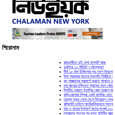
শিরোনাম
রাজধানীতে দুই মেগা কনসার্ট আজ
দুবাইয়ে ২০ মিনিটে ৭ বিস্ফোরণ
দীর্ঘ ১৫ মাস চিকিৎসার পর দেশে ফিরলেন ইলিয়াস
টানা পঞ্চমবার সাফের সভাপতি নির্বাচিত কাজী সাল
বড় সাজ্জাদের পরামর্শে ভারতে পালাতে চেয়েছি
চার বছরের চুক্তিতে ফ্রান্সের নতুন কোচ জিদান
দ্বিতীয় মেয়াদে ইতালির কোচ হচ্ছেন মানচিনি
বাড়িওয়ালারা প্লিজ একটু মানবিক হোন: মনিরা মিঠ
তুরস্ক সফর শেষে দেশে ফিরেছেন সেনাপ্রধান 
রাষ্ট্রপতি চাইলে সাংবিধানিকভাবে পদত্যাগ করতে পার
হাম ও হামের উপসর্গে মৃতের সংখ্যা ৮০০ ছাড়াল
স্বৈরাচার পতনের পর গুপ্ত বাহিনীর আত্মপ্রকাশ: প্