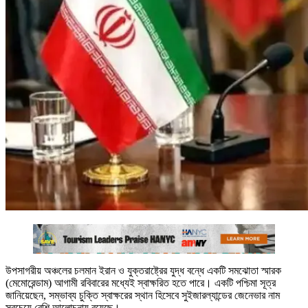
উপসাগরীয় অঞ্চলের চলমান ইরান ও যুক্তরাষ্ট্রের যুদ্ধ বন্ধে একটি সমঝোতা স্মারক
(মেমোরেন্ডাম) আগামী রবিবারের মধ্যেই স্বাক্ষরিত হতে পারে। একটি পশ্চিমা সূত্র
জানিয়েছেন, সম্ভাব্য চুক্তি স্বাক্ষরের স্থান হিসেবে সুইজারল্যান্ডের জেনেভার নাম
সবচেয়ে বেশি আলোচনায় রয়েছে।