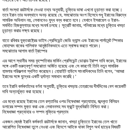
বার্তা সংস্থা রয়টার্সকে দেওয়া তথ্য অনুযায়ী, চুক্তির ভাষা এখনো চূড়ান্ত করা হচ্ছে।
তবে ইরান তার অবস্থানে অনড় রয়েছে যে, সমঝোতার অংশ হিসেবে শুধু ইরানের বিরুদ্ধে
সামরিক অভিযান নয়, লেবাননেও যুদ্ধ বন্ধ করতে হবে। যেখানে ইসরায়েল ও ইরান-
সমর্থিত হিজবুল্লাহর মধ্যে সংঘর্ষ চলছে। সূত্রটি জানায়, শনিবারের মধ্যে চুক্তির খসড়া
চূড়ান্ত করার লক্ষ্য রয়েছে।
যাতে রবিবার যুক্তরাষ্ট্রের ভাইস প্রেসিডেন্ট জেডি ভ্যান্স এবং ইরানের পার্লামেন্ট স্পিকার
মোহাম্মদ বাকের গালিবাফ আনুষ্ঠানিকভাবে এতে স্বাক্ষর করতে পারেন।
সমঝোতার আগাম বার্তা ট্রাম্পের
এর আগে স্থানীয় সময় বৃহস্পতিবার মার্কিন প্রেসিডেন্ট ডোনাল্ড ট্রাম্প দাবি করেন, ইরানের
সঙ্গে একটি গুরুত্বপূর্ণ সমঝোতা অর্জিত হয়েছে এবং সে কারণেই তিনি নতুন সামরিক
হামলার পরিকল্পনা স্থগিত করেছেন। হোয়াইট হাউসে সাংবাদিকদের তিনি বলেন, ‘আমরা
ইরানের সঙ্গে যুদ্ধের একটি দুর্দান্ত সমাধান করেছি।’
তবে ইরানি কর্মকর্তাদের বর্ণনা অনুযায়ী, চুক্তির খসড়ায় তেহরানের দীর্ঘদিনের বেশ কয়েকটি
দাবি অন্তর্ভুক্ত করা হয়েছে।
এর মধ্যে রয়েছে ইরানের তেল রপ্তানির ওপর নিষেধাজ্ঞা প্রত্যাহার, জব্দকৃত বিলিয়ন
ডলারের সম্পদ মুক্ত করা এবং লেবাননসহ সব ফ্রন্টে যুদ্ধবিরতি নিশ্চিত করা।
নিষেধাজ্ঞা প্রত্যাহার ও সম্পদ মুক্তির প্রস্তাব
একজন জ্যেষ্ঠ ইরানি কর্মকর্তা রয়টার্সকে জানান, খসড়া চুক্তিতে ইরানের তেল খাতে
আরোপিত নিষেধাজ্ঞা তুলে নেওয়া এবং বিদেশে আটকে থাকা বিপুল অর্থ ছাড়ের বিষয়টি