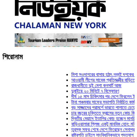
শিরোনাম
মিশা সওদাগরের বাসায় হঠাৎ নব্বই দশকের তিন নায়ক
আওয়ামী লীগের সাবেক প্রতিমন্ত্রীর বাড়িতে হামলা, ভ
রাজধানীতে দুই মেগা কনসার্ট আজ
দুবাইয়ে ২০ মিনিটে ৭ বিস্ফোরণ
দীর্ঘ ১৫ মাস চিকিৎসার পর দেশে ফিরলেন ইলিয়াস কাঞ
টানা পঞ্চমবার সাফের সভাপতি নির্বাচিত কাজী সালাহউদ্
বড় সাজ্জাদের পরামর্শে ভারতে পালাতে চেয়েছিলেন 
চার বছরের চুক্তিতে ফ্রান্সের নতুন কোচ জিদান
দ্বিতীয় মেয়াদে ইতালির কোচ হচ্ছেন মানচিনি
বাড়িওয়ালারা প্লিজ একটু মানবিক হোন: মনিরা মিঠু
তুরস্ক সফর শেষে দেশে ফিরেছেন সেনাপ্রধান ওয়া
রাষ্ট্রপতি চাইলে সাংবিধানিকভাবে পদত্যাগ করতে পারেন: 