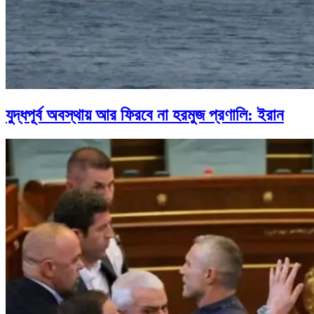
যুদ্ধপূর্ব অবস্থায় আর ফিরবে না হরমুজ প্রণালি: ইরান