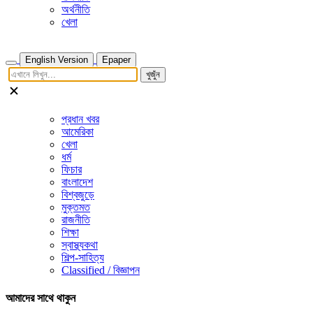
অর্থনীতি
খেলা
English Version
Epaper
খুজুঁন
প্রধান খবর
আমেরিকা
খেলা
ধর্ম
ফিচার
বাংলাদেশ
বিশ্বজুড়ে
মুক্তমত
রাজনীতি
শিক্ষা
স্বাস্থ্যকথা
শিল্প-সাহিত্য
Classified / বিজ্ঞাপন
আমাদের সাথে থাকুন