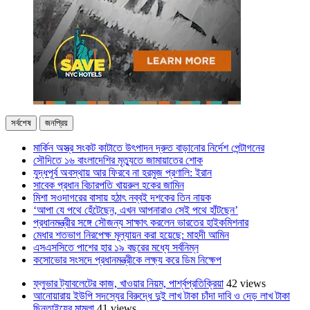
সর্বশেষ
জনপ্রিয়
মার্কিন অস্ত্র সংকট কাটাতে উৎপাদন দ্রুত বাড়ানোর নির্দেশ পেন্টাগনের
সৌদিতে ১৬ বাংলাদেশির মৃত্যুতে জামায়াতের শোক
যুদ্ধপূর্ব অবস্থায় আর ফিরবে না হরমুজ প্রণালি: ইরান
সাবেক প্রধান বিচারপতি খায়রুল হকের জামিন
মিশা সওদাগরের বাসায় হঠাৎ নব্বই দশকের তিন নায়ক
‘আপা যে পথে হেঁটেছেন, এখন আপনারাও সেই পথে হাঁটছেন’
প্রধানমন্ত্রীর সঙ্গে সৌজন্য সাক্ষাৎ করলেন ভারতের হাইকমিশনার
মেধার শতভাগ নিরপেক্ষ মূল্যায়ন করা হয়েছে: মাহদী আমিন
এসএসসিতে পাশের হার ১৯ বছরের মধ্যে সর্বনিম্ন
কসোভোর সংসদে প্রধানমন্ত্রীকে লক্ষ্য করে ডিম নিক্ষেপ
ফ্লুভার ট্যাবলেটের কাজ, খাওয়ার নিয়ম, পার্শ্বপ্রতিক্রিয়া
42 views
আনোয়ারায় ইউপি সদস্যের বিরুদ্ধে দুই লাখ টাকা চাঁদা দাবি ও দেড় লাখ টাকা
ছিনতাইয়ের মামলা
41 views