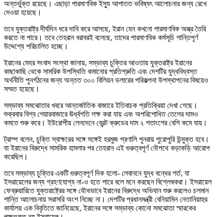
অন্তর্ভুক্ত রয়েছে। এছাড়া পারমাণবিক ইস্যু আপাতত ভবিষ্যৎ আলোচনার জন্য রেখে
দেওয়া হয়েছে।
তবে যুক্তরাষ্ট্র দীর্ঘদিন ধরে দাবি করে আসছে, ইরান যেন কখনো পারমাণবিক অস্ত্র তৈরি
করতে না পারে। তবে তেহরান বরাবরই বলেছে, তাদের পারমাণবিক কর্মসূচি শান্তিপূর্ণ
উদ্দেশ্যে পরিচালিত হচ্ছে।
ইরানের মেহর সংবাদ সংস্থা জানায়, সম্ভাব্য চুক্তির আওতায় যুক্তরাষ্ট্র ইরানের
কাছাকাছি থেকে সামরিক উপস্থিতি কমানোর প্রতিশ্রুতি এবং দেশটির যুদ্ধবিধ্বস্ত
অর্থনীতি পুনর্গঠনের জন্য অন্তত ৩০০ বিলিয়ন ডলারের পরিকল্পনা উপস্থাপনের বিষয়েও
সম্মত হয়েছে।
সম্ভাব্য সমঝোতার খবরে আন্তর্জাতিক বাজারে ইতিবাচক প্রতিক্রিয়া দেখা গেছে।
শুক্রবার বিশ্ব শেয়ারবাজারে ঊর্ধ্বগতি লক্ষ করা যায় এবং অপরিশোধিত তেলের দামও
কমতে শুরু করে। ইউরোপীয় লেনদেনে ব্রেন্ট ক্রুডের দাম ২ শতাংশের বেশি কমে যায়।
ট্রাম্প বলেন, চুক্তি স্বাক্ষরের সঙ্গে সঙ্গেই হরমুজ প্রণালি পুনরায় পুরোপুরি উন্মুক্ত হবে।
যা ইরানের বিরুদ্ধে সামরিক হামলার পর তেহরান এই গুরুত্বপূর্ণ নৌপথে কড়াকড়ি আরোপ
করেছিল।
তবে সম্ভাব্য চুক্তির একটি গুরুত্বপূর্ণ দিক হলো- লেবাননে যুদ্ধ বন্ধের শর্ত, যা
ইসরায়েলের জন্য গ্রহণযোগ্য না-ও হতে পারে বলে মনে করছেন বিশ্লেষকরা। ইসরায়েল
ফেব্রুয়ারিতে যুক্তরাষ্ট্রের সঙ্গে যৌথভাবে ইরানের বিরুদ্ধে অভিযান শুরু করলেও চলমান
শান্তি আলোচনায় সরাসরি অংশ নিচ্ছে না। দেশটির প্রধানমন্ত্রী বেনিয়ামিন নেতানিয়াহুর
কার্যালয় এক বিবৃতিতে জানিয়েছে, ইরানের সঙ্গে সম্ভাব্য কোনো সমঝোতা স্মারকের
পক্ষভুক্ত নয় ইসরায়েল।