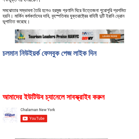
সমঝোতার সম্ভাবনা তৈরি হলেও হরমুজ প্রণালি ঘিরে উত্তেজনা পুরোপুরি প্রশমিত
হয়নি। মার্কিন কর্মকর্তাদের দাবি, বৃহস্পতিবার যুক্তরাষ্ট্রের বাহিনী দুটি ইরানি ড্রোন
ভূপাতিত করেছে।
চলমান নিউইয়র্ক ফেসবুক পেজ লাইক দিন
আমাদের ইউটিউব চ্যানেলে সাবস্ক্রাইব করুন