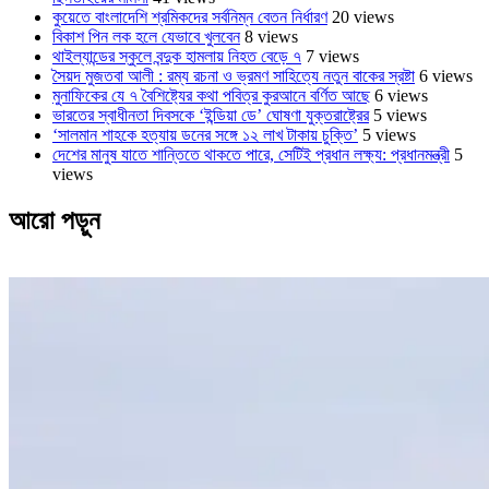
কুয়েতে বাংলাদেশি শ্রমিকদের সর্বনিম্ন বেতন নির্ধারণ
20 views
বিকাশ পিন লক হলে যেভাবে খুলবেন
8 views
থাইল্যান্ডের স্কুলে বন্দুক হামলায় নিহত বেড়ে ৭
7 views
সৈয়দ মুজতবা আলী : রম্য রচনা ও ভ্রমণ সাহিত্যে নতুন বাকের স্রষ্টা
6 views
মুনাফিকের যে ৭ বৈশিষ্ট্যের কথা পবিত্র কুরআনে বর্ণিত আছে
6 views
ভারতের স্বাধীনতা দিবসকে ‘ইন্ডিয়া ডে’ ঘোষণা যুক্তরাষ্ট্রের
5 views
‘সালমান শাহকে হত্যায় ডনের সঙ্গে ১২ লাখ টাকায় চুক্তি’
5 views
দেশের মানুষ যাতে শান্তিতে থাকতে পারে, সেটিই প্রধান লক্ষ্য: প্রধানমন্ত্রী
5
views
আরো পড়ুন