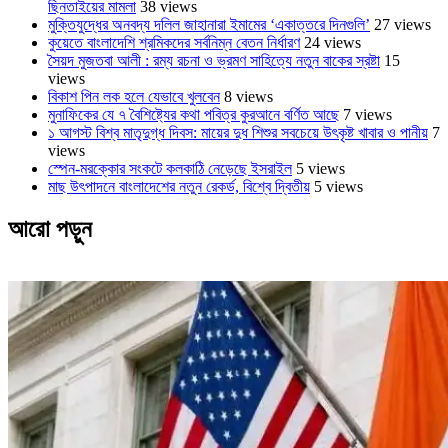
ছিনতাইয়ের মামলা
38 views
মুক্তিযুদ্ধের অনবদ্য দলিল জাহানারা ইমামের ‘একাত্তরে দিনগুলি’
27 views
কুয়েতে বাংলাদেশি শ্রমিকদের সর্বনিম্ন বেতন নির্ধারণ
24 views
সৈয়দ মুজতবা আলী : রম্য রচনা ও ভ্রমণ সাহিত্যে নতুন বাকের স্রষ্টা
15
views
বিকাশ পিন লক হলে যেভাবে খুলবেন
8 views
মুনাফিকের যে ৭ বৈশিষ্ট্যের কথা পবিত্র কুরআনে বর্ণিত আছে
7 views
১ আগস্ট বিশ্ব মাতৃদুগ্ধ দিবস: মায়ের দুধ শিশুর সবচেয়ে উৎকৃষ্ট খাবার ও পানীয়
7
views
স্পেন-মরক্কোর সংকটে কলকাঠি নেড়েছে ইসরাইল
5 views
মাছ উৎপাদনে বাংলাদেশের নতুন রেকর্ড, বিশ্বে দ্বিতীয়
5 views
আরো পড়ুন