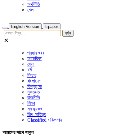
অর্থনীতি
খেলা
English Version
Epaper
খুজুঁন
প্রধান খবর
আমেরিকা
খেলা
ধর্ম
ফিচার
বাংলাদেশ
বিশ্বজুড়ে
মুক্তমত
রাজনীতি
শিক্ষা
স্বাস্থ্যকথা
শিল্প-সাহিত্য
Classified / বিজ্ঞাপন
আমাদের সাথে থাকুন