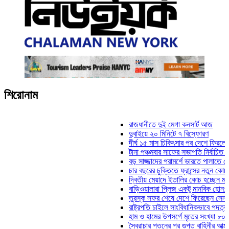
শিরোনাম
রাজধানীতে দুই মেগা কনসার্ট আজ
দুবাইয়ে ২০ মিনিটে ৭ বিস্ফোরণ
দীর্ঘ ১৫ মাস চিকিৎসার পর দেশে ফিরলেন ইলিয়াস
টানা পঞ্চমবার সাফের সভাপতি নির্বাচিত কাজী সাল
বড় সাজ্জাদের পরামর্শে ভারতে পালাতে চেয়েছি
চার বছরের চুক্তিতে ফ্রান্সের নতুন কোচ জিদান
দ্বিতীয় মেয়াদে ইতালির কোচ হচ্ছেন মানচিনি
বাড়িওয়ালারা প্লিজ একটু মানবিক হোন: মনিরা মিঠ
তুরস্ক সফর শেষে দেশে ফিরেছেন সেনাপ্রধান
রাষ্ট্রপতি চাইলে সাংবিধানিকভাবে পদত্যাগ করতে পার
হাম ও হামের উপসর্গে মৃতের সংখ্যা ৮০০ ছাড়াল
স্বৈরাচার পতনের পর গুপ্ত বাহিনীর আত্মপ্রকাশ: প্