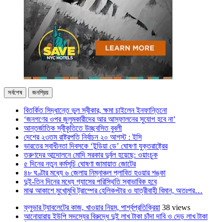
সর্বশেষ
জনপ্রিয়
বিতর্কিত সিদ্ধান্তে ভুল স্বীকার, ক্ষমা চাইলেন ইনফান্তিনো
‘জনগণের ওপর জুলুমকারীদের আর আস্ফালনের সুযোগ হবে না’
আন্তর্জাতিক স্বীকৃতিতে উচ্ছ্বসিত বুবলী
দেশের ২৩তম রাষ্ট্রপতি নির্বাচন ২০ আগস্ট : ইসি
ভারতের স্বাধীনতা দিবসকে ‘ইন্ডিয়া ডে’ ঘোষণা যুক্তরাষ্ট্রের
তরুণদের আন্দোলনে মোদি সরকার দুর্বল হয়েছে: ওয়াংচুক
৫ দিনের নতুন কর্মসূচি ঘোষণা জামায়াত জোটের
৪৮ ঘণ্টার মধ্যে ৬ জেলায় নিম্নাঞ্চল প্লাবিত হওয়ার শঙ্কা
দুই-তিন দিনের মধ্যে গ্যাসের পরিস্থিতি স্বাভাবিক হবে
মাঝ আকাশে মুখোমুখি ট্রাম্পের হেলিকপ্টার ও যাত্রীবাহী বিমান, অতঃপর…
ফ্লুভার ট্যাবলেটের কাজ, খাওয়ার নিয়ম, পার্শ্বপ্রতিক্রিয়া
38 views
আনোয়ারায় ইউপি সদস্যের বিরুদ্ধে দুই লাখ টাকা চাঁদা দাবি ও দেড় লাখ টাকা