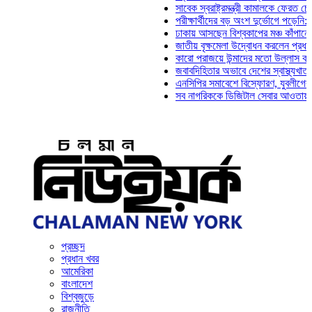
সাবেক স্বরাষ্ট্রমন্ত্রী কামালকে ফেরত চেয়ে দিল্
পরীক্ষার্থীদের বড় অংশ দুর্ভোগে পড়েনি: ড. মাহ্
ঢাকায় আসছেন বিশ্বকাপের মঞ্চ কাঁপানো সেই সঞ্
জাতীয় বৃক্ষমেলা উদ্বোধন করলেন প্রধানমন্ত্রী
কারো পরাজয়ে উন্মাদের মতো উল্লাস করতে হয় ন
জবাবদিহিতার অভাবে দেশের স্বাস্থ্যখাত নানা স
এনসিপির সমাবেশে বিস্ফোরণ, যুবলীগের দুই নেতা
সব নাগরিককে ডিজিটাল সেবার আওতায় আনতে হবে:
প্রচ্ছদ
প্রধান খবর
আমেরিকা
বাংলাদেশ
বিশ্বজুড়ে
রাজনীতি