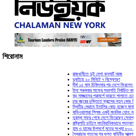
শিরোনাম
রাজধানীতে দুই মেগা কনসার্ট আজ
দুবাইয়ে ২০ মিনিটে ৭ বিস্ফোরণ
দীর্ঘ ১৫ মাস চিকিৎসার পর দেশে ফিরলেন ইলিয়াস 
টানা পঞ্চমবার সাফের সভাপতি নির্বাচিত কাজী সালাহ
বড় সাজ্জাদের পরামর্শে ভারতে পালাতে চেয়েছিল
চার বছরের চুক্তিতে ফ্রান্সের নতুন কোচ জিদান
দ্বিতীয় মেয়াদে ইতালির কোচ হচ্ছেন মানচিনি
বাড়িওয়ালারা প্লিজ একটু মানবিক হোন: মনিরা মিঠু
তুরস্ক সফর শেষে দেশে ফিরেছেন সেনাপ্রধান ও
রাষ্ট্রপতি চাইলে সাংবিধানিকভাবে পদত্যাগ করতে পারে
হাম ও হামের উপসর্গে মৃতের সংখ্যা ৮০০ ছাড়াল
স্বৈরাচার পতনের পর গুপ্ত বাহিনীর আত্মপ্রকাশ: প্রধ