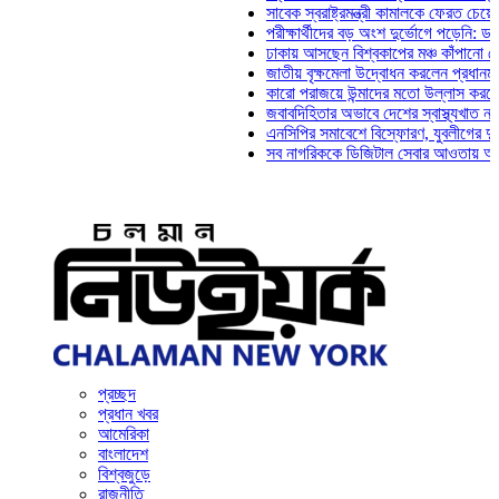
সাবেক স্বরাষ্ট্রমন্ত্রী কামালকে ফেরত চেয়ে দিল্লি
পরীক্ষার্থীদের বড় অংশ দুর্ভোগে পড়েনি: ড. মাহ্‌দ
ঢাকায় আসছেন বিশ্বকাপের মঞ্চ কাঁপানো সেই সঞ্জয
জাতীয় বৃক্ষমেলা উদ্বোধন করলেন প্রধানমন্ত্রী
কারো পরাজয়ে উন্মাদের মতো উল্লাস করতে হয় না:
জবাবদিহিতার অভাবে দেশের স্বাস্থ্যখাত নানা সং
এনসিপির সমাবেশে বিস্ফোরণ, যুবলীগের দুই নেতাক
সব নাগরিককে ডিজিটাল সেবার আওতায় আনতে হবে: 
প্রচ্ছদ
প্রধান খবর
আমেরিকা
বাংলাদেশ
বিশ্বজুড়ে
রাজনীতি