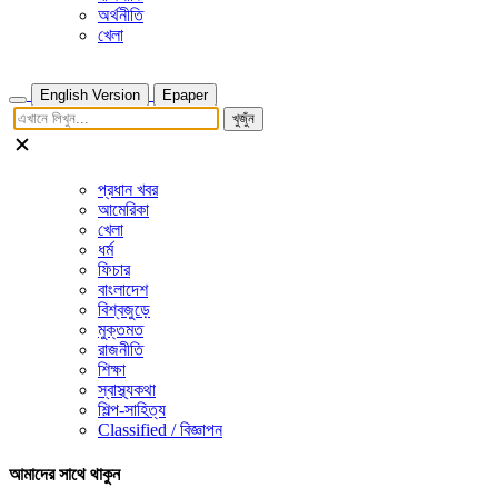
অর্থনীতি
খেলা
English Version
Epaper
খুজুঁন
প্রধান খবর
আমেরিকা
খেলা
ধর্ম
ফিচার
বাংলাদেশ
বিশ্বজুড়ে
মুক্তমত
রাজনীতি
শিক্ষা
স্বাস্থ্যকথা
শিল্প-সাহিত্য
Classified / বিজ্ঞাপন
আমাদের সাথে থাকুন