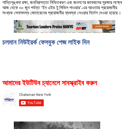
শান্তিশৃঙ্খলা রক্ষা, জননিরাপত্তা নিশ্চিতকরণ এবং জনগণের জানমালের সুরক্ষার লক্ষ্যে
আজ থেকে ৩০ জুন পর্যন্ত ‘ইন এইড টু সিভিল পাওয়ার’-এর আওতায় প্রয়োজনীয়
সংখ্যক সেনাসদস্য মোতায়েনের প্রয়োজনীয় ব্যবস্থা নেওয়ার নির্দেশ দেওয়া হয়েছে।
চলমান নিউইয়র্ক ফেসবুক পেজ লাইক দিন
আমাদের ইউটিউব চ্যানেলে সাবস্ক্রাইব করুন