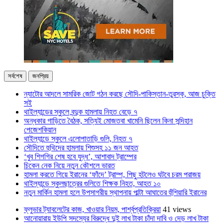
সর্বশেষ
জনপ্রিয়
ন্যাটোর আদলে সামরিক জোট গঠন করছে সৌদি-পাকিস্তান-তুরস্ক, আজ চুক্তি
সই
থাইল্যান্ডের স্কুলে বন্দুক হামলায় নিহত বেড়ে ৭
অন্ধকার গাড়িতে বৈঠক, সত্যিই মোজতবা খামেনি ছিলেন কিনা সন্দিহান
পেজেশকিয়ান
থাইল্যান্ডে স্কুলে এলোপাতাড়ি গুলি, নিহত ৭
সৌদিতে হুথিদের হামলায় শিশুসহ ১১ জন আহত
‘খুব শিগগির শেষ হবে যুদ্ধ’, আশাবাদ ট্রাম্পের
চিকেন নেক নিয়ে নতুন কৌশলে ভারত
হামলা করতে গিয়ে ইরানের ‘ফাঁদে’ ট্রাম্প, পিছু হটলেও ঘটবে চরম পরাজয়
থাইল্যান্ডে স্কুলছাত্রের গুলিতে শিক্ষক নিহত, আহত ১০
নতুন মার্কিন হামলা হলে উপসাগরীয় স্থাপনায় পাল্টা আঘাতের হুঁশিয়ারি ইরানের
ফ্লুভার ট্যাবলেটের কাজ, খাওয়ার নিয়ম, পার্শ্বপ্রতিক্রিয়া
41 views
আনোয়ারায় ইউপি সদস্যের বিরুদ্ধে দুই লাখ টাকা চাঁদা দাবি ও দেড় লাখ টাকা