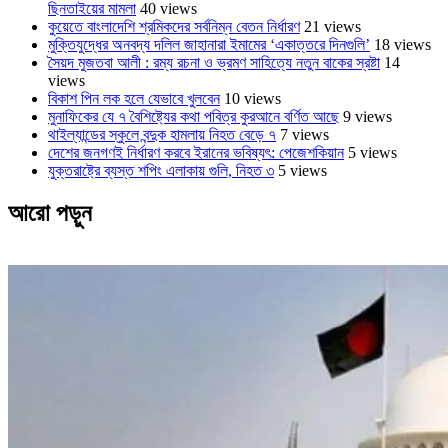
ছিনতাইয়ের মামলা
40 views
কুয়েতে বাংলাদেশি শ্রমিকদের সর্বনিম্ন বেতন নির্ধারণ
21 views
মুক্তিযুদ্ধের অনবদ্য দলিল জাহানারা ইমামের ‘একাত্তরে দিনগুলি’
18 views
সৈয়দ মুজতবা আলী : রম্য রচনা ও ভ্রমণ সাহিত্যে নতুন বাকের স্রষ্টা
14
views
বিকাশ পিন লক হলে যেভাবে খুলবেন
10 views
মুনাফিকের যে ৭ বৈশিষ্ট্যের কথা পবিত্র কুরআনে বর্ণিত আছে
9 views
থাইল্যান্ডের স্কুলে বন্দুক হামলায় নিহত বেড়ে ৭
7 views
দেশের জনগণই নির্ধারণ করবে ইরানের ভবিষ্যৎ: পেজেশকিয়ান
5 views
যুক্তরাষ্ট্রে ব্যস্ত শপিং এলাকায় গুলি, নিহত ৩
5 views
আরো পড়ুন