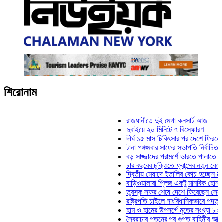
শিরোনাম
রাজধানীতে দুই মেগা কনসার্ট আজ
দুবাইয়ে ২০ মিনিটে ৭ বিস্ফোরণ
দীর্ঘ ১৫ মাস চিকিৎসার পর দেশে ফিরলেন ইলিয়া
টানা পঞ্চমবার সাফের সভাপতি নির্বাচিত কাজী সা
বড় সাজ্জাদের পরামর্শে ভারতে পালাতে চেয়ে
চার বছরের চুক্তিতে ফ্রান্সের নতুন কোচ জিদান
দ্বিতীয় মেয়াদে ইতালির কোচ হচ্ছেন মানচিনি
বাড়িওয়ালারা প্লিজ একটু মানবিক হোন: মনিরা ম
তুরস্ক সফর শেষে দেশে ফিরেছেন সেনাপ্রধা
রাষ্ট্রপতি চাইলে সাংবিধানিকভাবে পদত্যাগ করতে প
হাম ও হামের উপসর্গে মৃতের সংখ্যা ৮০০ ছাড়া
স্বৈরাচার পতনের পর গুপ্ত বাহিনীর আত্মপ্রকাশ: প