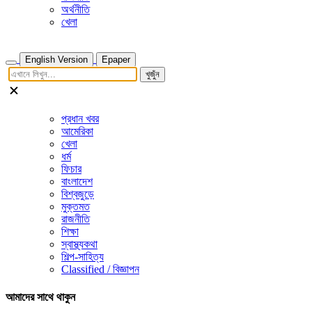
অর্থনীতি
খেলা
English Version
Epaper
খুজুঁন
প্রধান খবর
আমেরিকা
খেলা
ধর্ম
ফিচার
বাংলাদেশ
বিশ্বজুড়ে
মুক্তমত
রাজনীতি
শিক্ষা
স্বাস্থ্যকথা
শিল্প-সাহিত্য
Classified / বিজ্ঞাপন
আমাদের সাথে থাকুন