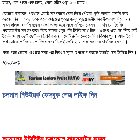
চামচ, ধনে পাতা এক চামচ, গোল মরিচ গুড়া ১-২ চামচ।
যেভাবে বানাবেন: প্রথমে একটি সসপ্যানে তেল দিয়ে পেঁয়াজ কুচি হালকা বাদামি করে
ভেজে নিন। এবার একে একে মোমোর পুরের জন্য প্রয়োজনীয় সব উপকরণ দিয়ে দিন।
মাংস হালকা বাদামি রঙের ভাজা ভাজা হয়ে এলে নামিয়ে ফেলুন। এখন ডো তৈরির
প্রয়োজনীয় সব উপকরণ দিয়ে চালের গুড়া পাঁচ মিনিট মথে নিন। এরপর এই ডো দিয়ে রুটি
তৈরির জন্য ছোট ছোট বল তৈরি করুন। ছোট রুটির ভেতরে দিন কিমার পুর। এখন তৈরি
করা মোমো পানির ভাপে সিদ্ধ করে নিলেই তৈরি হয়ে গেল মজাদার চাইনিজ মোমো।
গরম গরম মোমো খাওয়ার সময় এর দ্বিগুণ স্বাদ উপভোগ করতে টমেটো সস ছিটিয়ে নিন।
সিএন/আলী
চলমান নিউইয়র্ক ফেসবুক পেজ লাইক দিন
আমাদের ইউটিউব চ্যানেলে সাবস্ক্রাইব করুন