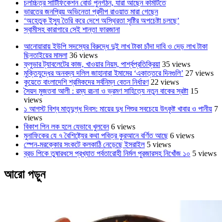
চলচ্চিত্র সার্টিফিকেশন বোর্ড পুনর্গঠন, যারা আছেন কমিটিতে
ভারতের জনপ্রিয় অভিনেতা প্রদীপ রাওয়াত মারা গেছেন
‘অহেতুক ইস্যু তৈরি করে দেশে অস্থিরতা সৃষ্টির অপচেষ্টা চলছে’
স্বামীসহ কারাগারে সেই শান্তা ফারজানা
আনোয়ারায় ইউপি সদস্যের বিরুদ্ধে দুই লাখ টাকা চাঁদা দাবি ও দেড় লাখ টাকা
ছিনতাইয়ের মামলা
36 views
ফ্লুভার ট্যাবলেটের কাজ, খাওয়ার নিয়ম, পার্শ্বপ্রতিক্রিয়া
35 views
মুক্তিযুদ্ধের অনবদ্য দলিল জাহানারা ইমামের ‘একাত্তরে দিনগুলি’
27 views
কুয়েতে বাংলাদেশি শ্রমিকদের সর্বনিম্ন বেতন নির্ধারণ
22 views
সৈয়দ মুজতবা আলী : রম্য রচনা ও ভ্রমণ সাহিত্যে নতুন বাকের স্রষ্টা
15
views
১ আগস্ট বিশ্ব মাতৃদুগ্ধ দিবস: মায়ের দুধ শিশুর সবচেয়ে উৎকৃষ্ট খাবার ও পানীয়
7
views
বিকাশ পিন লক হলে যেভাবে খুলবেন
6 views
মুনাফিকের যে ৭ বৈশিষ্ট্যের কথা পবিত্র কুরআনে বর্ণিত আছে
6 views
স্পেন-মরক্কোর সংকটে কলকাঠি নেড়েছে ইসরাইল
5 views
ব্রড পিকে তুষারধসে প্রখ্যাত পর্বতারোহী নির্মল ‍পুরজারসহ নিখোঁজ ১০
5 views
আরো পড়ুন