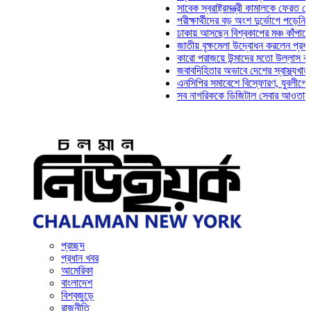
সাবেক স্বরাষ্ট্রমন্ত্রী কামালকে ফেরত চেয়ে দিল
পরীক্ষার্থীদের বড় অংশ দুর্ভোগে পড়েনি: ড. মাহ
ঢাকায় আসছেন বিশ্বকাপের মঞ্চ কাঁপানো সেই সঞ
জাতীয় বৃক্ষমেলা উদ্বোধন করলেন প্রধানমন্ত্রী
কারো পরাজয়ে উন্মাদের মতো উল্লাস করতে হয় 
জবাবদিহিতার অভাবে দেশের স্বাস্থ্যখাত নানা 
এনসিপির সমাবেশে বিস্ফোরণ, যুবলীগের দুই নে
সব নাগরিককে ডিজিটাল সেবার আওতায় আনতে হবে
প্রচ্ছদ
প্রধান খবর
আমেরিকা
বাংলাদেশ
বিশ্বজুড়ে
রাজনীতি