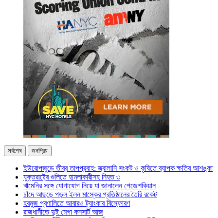
সর্বশেষ
জনপ্রিয়
ইউরোপজুড়ে তীব্র তাপপ্রবাহ: জ্বালানি সংকট ও কৃষিতে ব্যাপক ক্ষতির আশঙ্কা
যুক্তরাষ্ট্রে গুলিতে হামলাকারীসহ নিহত ৩
খামেনির সঙ্গে যোগাযোগ নিয়ে যা জানালেন পেজেশকিয়ান
চাঁদে আছড়ে পড়ল ইলন মাস্কের প্রতিষ্ঠানের তৈরি রকেট
হরমুজ প্রণালিতে আবারও ট্যাংকার বিস্ফোরণ
রাজধানীতে দুই মেগা কনসার্ট আজ