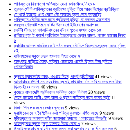
পাকিস্তানে নিরাপত্তা অভিযানে সেনা কর্মকর্তাসহ নিহত ৮
তুরস্ক-সৌদি-পাকিস্তানের প্রতিরক্ষা চুক্তি নিয়ে আরব বিশ্বের প্রতিক্রিয়া
যে শর্তে ইরানের ওপর থেকে নৌ অবরোধ তুলে নেবে যুক্তরাষ্ট্র
পাকিস্তান-সৌদির সঙ্গে নতুন প্রতিরক্ষা চুক্তি, যা বললেন এরদোগান
হরমুজে নৌজোট গঠনে মার্কিন উদ্যোগে ইউরোপের অনাগ্রহ
সেউটা সীমান্তে গণঅভিবাসনের ঘটনায় মৃতের সংখ্যা বেড়ে ১৪
রাশিয়ার বৃহৎ ই-কমার্স প্রতিষ্ঠানে ইউক্রেনের ড্রোন হামলা, পালটা হামলায় নিহত
৬
ন্যাটোর আদলে সামরিক জোট গঠন করছে সৌদি-পাকিস্তান-তুরস্ক, আজ চুক্তি
সই
থাইল্যান্ডের স্কুলে বন্দুক হামলায় নিহত বেড়ে ৭
অন্ধকার গাড়িতে বৈঠক, সত্যিই মোজতবা খামেনি ছিলেন কিনা সন্দিহান
পেজেশকিয়ান
ফ্লুভার ট্যাবলেটের কাজ, খাওয়ার নিয়ম, পার্শ্বপ্রতিক্রিয়া
41 views
আনোয়ারায় ইউপি সদস্যের বিরুদ্ধে দুই লাখ টাকা চাঁদা দাবি ও দেড় লাখ টাকা
ছিনতাইয়ের মামলা
40 views
কুয়েতে বাংলাদেশি শ্রমিকদের সর্বনিম্ন বেতন নির্ধারণ
20 views
সৈয়দ মুজতবা আলী : রম্য রচনা ও ভ্রমণ সাহিত্যে নতুন বাকের স্রষ্টা
11
views
বিকাশ পিন লক হলে যেভাবে খুলবেন
9 views
মুনাফিকের যে ৭ বৈশিষ্ট্যের কথা পবিত্র কুরআনে বর্ণিত আছে
9 views
মুক্তিযুদ্ধের অনবদ্য দলিল জাহানারা ইমামের ‘একাত্তরে দিনগুলি’
9 views
থাইল্যান্ডের স্কুলে বন্দুক হামলায় নিহত বেড়ে ৭
7 views
ইসরাইলকে নাৎসি বাহিনীর সঙ্গে তুলনা করা অপরাধ নয়: জার্মান আদালত
6