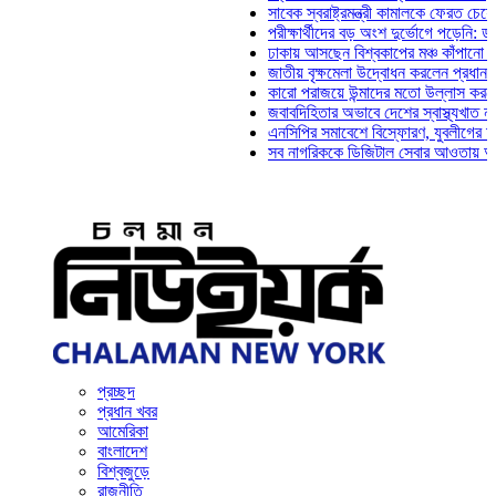
সাবেক স্বরাষ্ট্রমন্ত্রী কামালকে ফেরত চেয়ে দিল্ল
পরীক্ষার্থীদের বড় অংশ দুর্ভোগে পড়েনি: ড. মাহ্‌
ঢাকায় আসছেন বিশ্বকাপের মঞ্চ কাঁপানো সেই সঞ্জ
জাতীয় বৃক্ষমেলা উদ্বোধন করলেন প্রধানমন্ত্রী
কারো পরাজয়ে উন্মাদের মতো উল্লাস করতে হয় ন
জবাবদিহিতার অভাবে দেশের স্বাস্থ্যখাত নানা স
এনসিপির সমাবেশে বিস্ফোরণ, যুবলীগের দুই নেতা
সব নাগরিককে ডিজিটাল সেবার আওতায় আনতে হবে:
প্রচ্ছদ
প্রধান খবর
আমেরিকা
বাংলাদেশ
বিশ্বজুড়ে
রাজনীতি