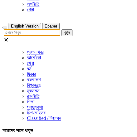
অর্থনীতি
খেলা
English Version
Epaper
খুজুঁন
প্রধান খবর
আমেরিকা
খেলা
ধর্ম
ফিচার
বাংলাদেশ
বিশ্বজুড়ে
মুক্তমত
রাজনীতি
শিক্ষা
স্বাস্থ্যকথা
শিল্প-সাহিত্য
Classified / বিজ্ঞাপন
আমাদের সাথে থাকুন