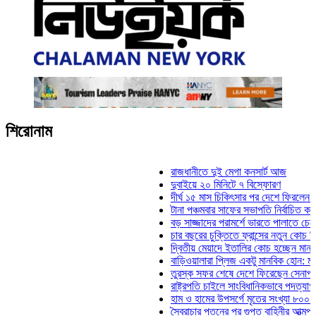
শিরোনাম
রাজধানীতে দুই মেগা কনসার্ট আজ
দুবাইয়ে ২০ মিনিটে ৭ বিস্ফোরণ
দীর্ঘ ১৫ মাস চিকিৎসার পর দেশে ফিরলেন ইলিয়াস
টানা পঞ্চমবার সাফের সভাপতি নির্বাচিত কাজী সালা
বড় সাজ্জাদের পরামর্শে ভারতে পালাতে চেয়েছি
চার বছরের চুক্তিতে ফ্রান্সের নতুন কোচ জিদান
দ্বিতীয় মেয়াদে ইতালির কোচ হচ্ছেন মানচিনি
বাড়িওয়ালারা প্লিজ একটু মানবিক হোন: মনিরা মিঠ
তুরস্ক সফর শেষে দেশে ফিরেছেন সেনাপ্রধান 
রাষ্ট্রপতি চাইলে সাংবিধানিকভাবে পদত্যাগ করতে পার
হাম ও হামের উপসর্গে মৃতের সংখ্যা ৮০০ ছাড়াল
স্বৈরাচার পতনের পর গুপ্ত বাহিনীর আত্মপ্রকাশ: প্