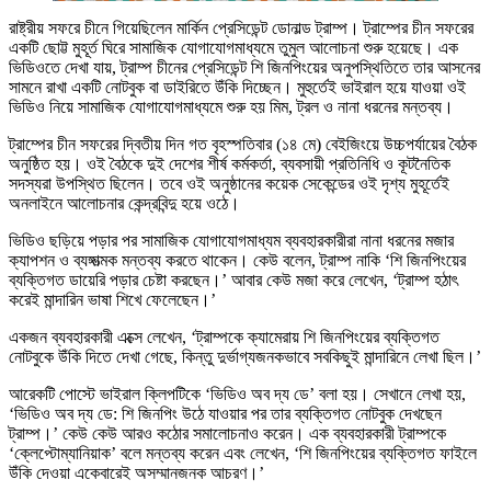
রাষ্ট্রীয় সফরে চীনে গিয়েছিলেন মার্কিন প্রেসিডেন্ট ডোনাল্ড ট্রাম্প। ট্রাম্পের চীন সফরের
একটি ছোট্ট মুহূর্ত ঘিরে সামাজিক যোগাযোগমাধ্যমে তুমুল আলোচনা শুরু হয়েছে। এক
ভিডিওতে দেখা যায়, ট্রাম্প চীনের প্রেসিডেন্ট শি জিনপিংয়ের অনুপস্থিতিতে তার আসনের
সামনে রাখা একটি নোটবুক বা ডাইরিতে উঁকি দিচ্ছেন। মুহুর্তেই ভাইরাল হয়ে যাওয়া ওই
ভিডিও নিয়ে সামাজিক যোগাযোগমাধ্যমে শুরু হয় মিম, ট্রল ও নানা ধরনের মন্তব্য।
ট্রাম্পের চীন সফরের দ্বিতীয় দিন গত বৃহস্পতিবার (১৪ মে) বেইজিংয়ে উচ্চপর্যায়ের বৈঠক
অনুষ্ঠিত হয়। ওই বৈঠকে দুই দেশের শীর্ষ কর্মকর্তা, ব্যবসায়ী প্রতিনিধি ও কূটনৈতিক
সদস্যরা উপস্থিত ছিলেন। তবে ওই অনুষ্ঠানের কয়েক সেকেন্ডের ওই দৃশ্য মুহূর্তেই
অনলাইনে আলোচনার কেন্দ্রবিন্দু হয়ে ওঠে।
ভিডিও ছড়িয়ে পড়ার পর সামাজিক যোগাযোগমাধ্যম ব্যবহারকারীরা নানা ধরনের মজার
ক্যাপশন ও ব্যঙ্গাত্মক মন্তব্য করতে থাকেন। কেউ বলেন, ট্রাম্প নাকি ‘শি জিনপিংয়ের
ব্যক্তিগত ডায়েরি পড়ার চেষ্টা করছেন।’ আবার কেউ মজা করে লেখেন, ‘ট্রাম্প হঠাৎ
করেই মান্দারিন ভাষা শিখে ফেলেছেন।’
একজন ব্যবহারকারী এক্সে লেখেন, ‘ট্রাম্পকে ক্যামেরায় শি জিনপিংয়ের ব্যক্তিগত
নোটবুকে উঁকি দিতে দেখা গেছে, কিন্তু দুর্ভাগ্যজনকভাবে সবকিছুই মান্দারিনে লেখা ছিল।’
আরেকটি পোস্টে ভাইরাল ক্লিপটিকে ‘ভিডিও অব দ্য ডে’ বলা হয়। সেখানে লেখা হয়,
‘ভিডিও অব দ্য ডে: শি জিনপিং উঠে যাওয়ার পর তার ব্যক্তিগত নোটবুক দেখছেন
ট্রাম্প।’ কেউ কেউ আরও কঠোর সমালোচনাও করেন। এক ব্যবহারকারী ট্রাম্পকে
‘ক্লেপ্টোম্যানিয়াক’ বলে মন্তব্য করেন এবং লেখেন, ‘শি জিনপিংয়ের ব্যক্তিগত ফাইলে
উঁকি দেওয়া একেবারেই অসম্মানজনক আচরণ।’