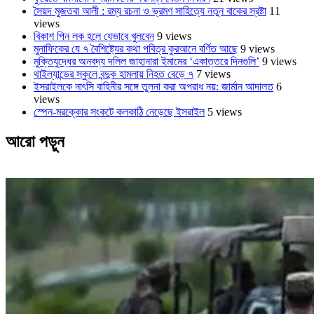
সৈয়দ মুজতবা আলী : রম্য রচনা ও ভ্রমণ সাহিত্যে নতুন বাকের স্রষ্টা
11
views
বিকাশ পিন লক হলে যেভাবে খুলবেন
9 views
মুনাফিকের যে ৭ বৈশিষ্ট্যের কথা পবিত্র কুরআনে বর্ণিত আছে
9 views
মুক্তিযুদ্ধের অনবদ্য দলিল জাহানারা ইমামের ‘একাত্তরে দিনগুলি’
9 views
থাইল্যান্ডের স্কুলে বন্দুক হামলায় নিহত বেড়ে ৭
7 views
ইসরাইলকে নাৎসি বাহিনীর সঙ্গে তুলনা করা অপরাধ নয়: জার্মান আদালত
6
views
স্পেন-মরক্কোর সংকটে কলকাঠি নেড়েছে ইসরাইল
5 views
আরো পড়ুন