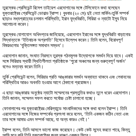
তুরস্কের প্রেসিডেন্ট রিসেপ তাইয়েপ এরদোগানের সঙ্গে টেলিফোনে কথা বলেছেন
যুক্তরাষ্ট্রের প্রেসিডেন্ট ডোনাল্ড ট্রাম্প। বুধবার (২০ মে) দুই নেতা মার্কিন-তুর্কি সম্পর্ক
ছাড়াও মধ্যপ্রাচ্যের চলমান পরিস্থিতি, ইরান যুদ্ধবিরতি, সিরিয়া ও ন্যাটো ইস্যু নিয়ে
আলোচনা করেন।
তুরস্কের যোগাযোগ অধিদপ্তর জানিয়েছে, এরদোগান ইরানের সঙ্গে যুদ্ধবিরতি বাড়ানোর
সিদ্ধান্তকে ‘ইতিবাচক অগ্রগতি’ হিসেবে উল্লেখ করেন। তিনি বলেন, বিরোধপূর্ণ
বিষয়গুলোর ‘যুক্তিসঙ্গত সমাধান সম্ভব’।
এরদোগান জানান, সংঘাত নিরসনে তুরস্ক গঠনমূলক উদ্যোগকে সমর্থন দিয়ে যাবে। একই
সঙ্গে সিরিয়ায় স্থায়ী স্থিতিশীলতা প্রতিষ্ঠাকে ‘পুরো অঞ্চলের জন্য গুরুত্বপূর্ণ অর্জন’
বলেও মন্তব্য করেন তিনি।
তুর্কি প্রেসিডেন্ট বলেন, সিরিয়ার প্রতি আঙ্কারার সমর্থন অব্যাহত থাকবে এবং লেবাননের
পরিস্থিতির আরও অবনতি হওয়ার আগে ঠেকানো প্রয়োজন।
এ ছাড়া আঙ্কারায় অনুষ্ঠেয় ন্যাটো সম্মেলনের প্রস্তুতির কথাও তুলে ধরেন এরদোগান।
তিনি জানান, সম্মেলন সফল করতে সর্বোচ্চ চেষ্টা চালানো হচ্ছে।
ফোনালাপের পর যুক্তরাষ্ট্রের মেরিল্যান্ডে সাংবাদিকদের সঙ্গে কথা বলেন ট্রাম্প। তিনি
এরদোগানের সঙ্গে নিজের সম্পর্কের প্রশংসা করে বলেন, ‘তিনি একজন কঠিন নেতা এবং
তার সঙ্গে আমার এমন সম্পর্ক আছে, যা অন্য কারও নেই।’
ট্রাম্প বলেন, তিনি আসলে ভালো কাজ করেছেন। কেউ কেউ সন্দেহ করতে পারে, কিন্তু
আমি মনে করি তিনি যুক্তরাষ্ট্রের জন্য দারুণ একজন মিত্র।