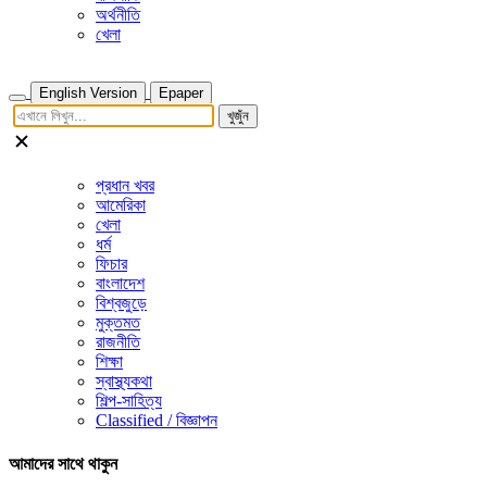
অর্থনীতি
খেলা
English Version
Epaper
খুজুঁন
প্রধান খবর
আমেরিকা
খেলা
ধর্ম
ফিচার
বাংলাদেশ
বিশ্বজুড়ে
মুক্তমত
রাজনীতি
শিক্ষা
স্বাস্থ্যকথা
শিল্প-সাহিত্য
Classified / বিজ্ঞাপন
আমাদের সাথে থাকুন