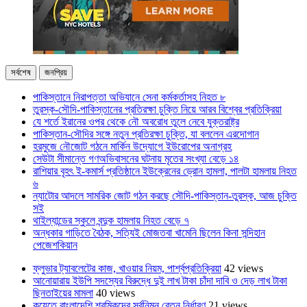
সর্বশেষ
জনপ্রিয়
পাকিস্তানে নিরাপত্তা অভিযানে সেনা কর্মকর্তাসহ নিহত ৮
তুরস্ক-সৌদি-পাকিস্তানের প্রতিরক্ষা চুক্তি নিয়ে আরব বিশ্বের প্রতিক্রিয়া
যে শর্তে ইরানের ওপর থেকে নৌ অবরোধ তুলে নেবে যুক্তরাষ্ট্র
পাকিস্তান-সৌদির সঙ্গে নতুন প্রতিরক্ষা চুক্তি, যা বললেন এরদোগান
হরমুজে নৌজোট গঠনে মার্কিন উদ্যোগে ইউরোপের অনাগ্রহ
সেউটা সীমান্তে গণঅভিবাসনের ঘটনায় মৃতের সংখ্যা বেড়ে ১৪
রাশিয়ার বৃহৎ ই-কমার্স প্রতিষ্ঠানে ইউক্রেনের ড্রোন হামলা, পালটা হামলায় নিহত
৬
ন্যাটোর আদলে সামরিক জোট গঠন করছে সৌদি-পাকিস্তান-তুরস্ক, আজ চুক্তি
সই
থাইল্যান্ডের স্কুলে বন্দুক হামলায় নিহত বেড়ে ৭
অন্ধকার গাড়িতে বৈঠক, সত্যিই মোজতবা খামেনি ছিলেন কিনা সন্দিহান
পেজেশকিয়ান
ফ্লুভার ট্যাবলেটের কাজ, খাওয়ার নিয়ম, পার্শ্বপ্রতিক্রিয়া
42 views
আনোয়ারায় ইউপি সদস্যের বিরুদ্ধে দুই লাখ টাকা চাঁদা দাবি ও দেড় লাখ টাকা
ছিনতাইয়ের মামলা
40 views
কুয়েতে বাংলাদেশি শ্রমিকদের সর্বনিম্ন বেতন নির্ধারণ
21 views