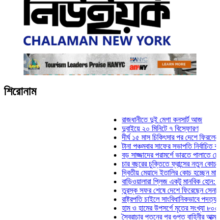
শিরোনাম
রাজধানীতে দুই মেগা কনসার্ট আজ
দুবাইয়ে ২০ মিনিটে ৭ বিস্ফোরণ
দীর্ঘ ১৫ মাস চিকিৎসার পর দেশে ফিরলেন ইলিয়াস 
টানা পঞ্চমবার সাফের সভাপতি নির্বাচিত কাজী সালা
বড় সাজ্জাদের পরামর্শে ভারতে পালাতে চেয়েছিল
চার বছরের চুক্তিতে ফ্রান্সের নতুন কোচ জিদান
দ্বিতীয় মেয়াদে ইতালির কোচ হচ্ছেন মানচিনি
বাড়িওয়ালারা প্লিজ একটু মানবিক হোন: মনিরা মিঠু
তুরস্ক সফর শেষে দেশে ফিরেছেন সেনাপ্রধান 
রাষ্ট্রপতি চাইলে সাংবিধানিকভাবে পদত্যাগ করতে পারে
হাম ও হামের উপসর্গে মৃতের সংখ্যা ৮০০ ছাড়াল
স্বৈরাচার পতনের পর গুপ্ত বাহিনীর আত্মপ্রকাশ: প্র