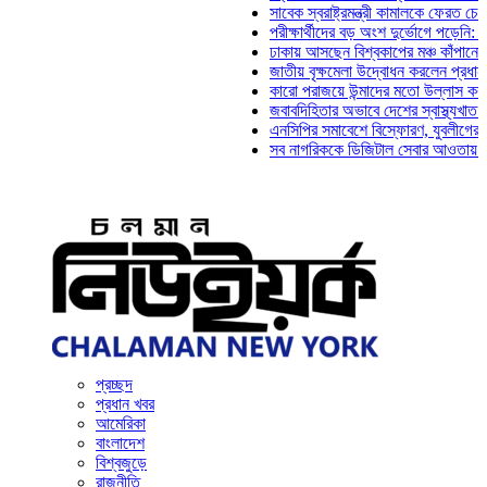
সাবেক স্বরাষ্ট্রমন্ত্রী কামালকে ফেরত চেয়ে দিল্লি
পরীক্ষার্থীদের বড় অংশ দুর্ভোগে পড়েনি: ড. মাহ্‌দ
ঢাকায় আসছেন বিশ্বকাপের মঞ্চ কাঁপানো সেই সঞ্জ
জাতীয় বৃক্ষমেলা উদ্বোধন করলেন প্রধানমন্ত্রী
কারো পরাজয়ে উন্মাদের মতো উল্লাস করতে হয় না
জবাবদিহিতার অভাবে দেশের স্বাস্থ্যখাত নানা সং
এনসিপির সমাবেশে বিস্ফোরণ, যুবলীগের দুই নেতাক
সব নাগরিককে ডিজিটাল সেবার আওতায় আনতে হবে: 
প্রচ্ছদ
প্রধান খবর
আমেরিকা
বাংলাদেশ
বিশ্বজুড়ে
রাজনীতি