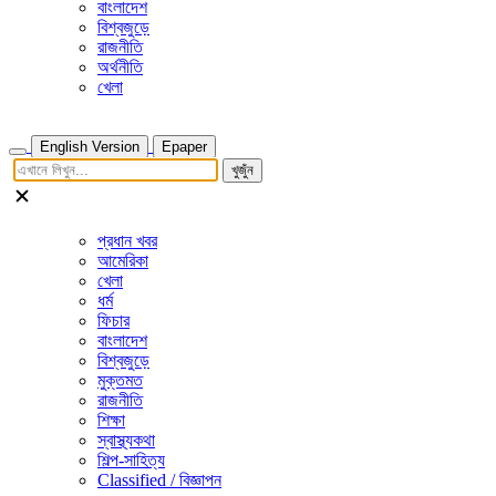
বাংলাদেশ
বিশ্বজুড়ে
রাজনীতি
অর্থনীতি
খেলা
English Version
Epaper
খুজুঁন
প্রধান খবর
আমেরিকা
খেলা
ধর্ম
ফিচার
বাংলাদেশ
বিশ্বজুড়ে
মুক্তমত
রাজনীতি
শিক্ষা
স্বাস্থ্যকথা
শিল্প-সাহিত্য
Classified / বিজ্ঞাপন