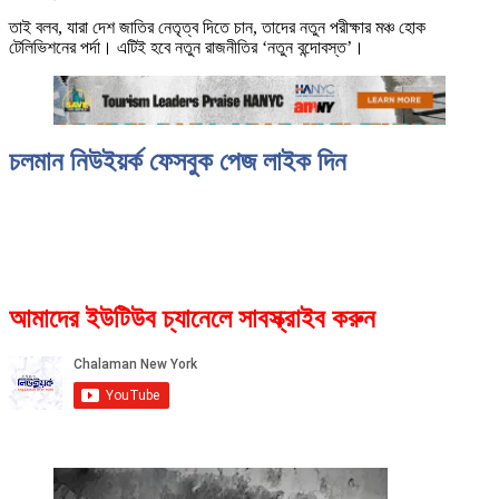
তাই বলব, যারা দেশ জাতির নেতৃত্ব দিতে চান, তাদের নতুন পরীক্ষার মঞ্চ হোক
টেলিভিশনের পর্দা। এটিই হবে নতুন রাজনীতির ‘নতুন বন্দোবস্ত’।
চলমান নিউইয়র্ক ফেসবুক পেজ লাইক দিন
আমাদের ইউটিউব চ্যানেলে সাবস্ক্রাইব করুন