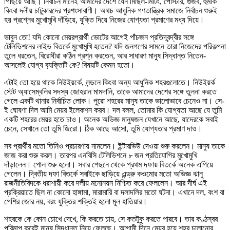
পিছিয়ে আছি। নির্বাচন মানেই আমাদের দেশে যেন মিছিল-মিটিং, পোস্টার, গুজব, হুমকি
কিংবা দলীয় চাটুকারদের প্রশংসাবাণী। অথচ আধুনিক গণতান্ত্রিক সমাজে নির্বাচন শুরুই
হয় প্রশ্নের মুখোমুখি দাঁড়িয়ে, যুক্তি দিয়ে নিজের যোগ্যতা প্রমাণের মধ্য দিয়ে।
ভাবুন তো! যদি কোনো মেয়রপ্রার্থী ভোটের আগেই পাঁচজন প্রতিদ্বন্দ্বীর সঙ্গে
টেলিভিশনের লাইভ বিতর্কে মুখোমুখি হতেন? যদি জনগণের সামনে তারা নিজেদের পরিকল্পনা
তুলে ধরতেন, বিরোধীরা কঠিন প্রশ্ন করতেন, আর সাধারণ মানুষ সিদ্ধান্ত নিতেন-
আসলেই যোগ্য ব‍্যক্তিটি কে? বিষয়টি কেমন হতো।
এটাই তো হয়ে থাকে নিউইয়র্কে, লন্ডনে কিংবা অন্য আধুনিক শহরগুলোতে। নিউইয়র্ক
স্টেট অ্যাসেম্বলির সদস্য জোহরান মামদানি, তাকে আমাদের দেশের সঙ্গে তুলনা করতে
গেলে একটি থানার নির্বাচিত লোক। পুরো শহরের মানুষ তাকে ভালোভাবে চেনেও না। সে-
ই ঘোষণা দিল আমি মেয়র ইলেকশন করব। দল বলল, তোমার কি যোগ্যতা আছে যে তুমি
একটি শহরের মেয়র হতে চাও। অনেক অভিজ্ঞ মানুষজন যেখানে আছে, যাদেরকে সবাই
চেনে, সেখানে তো তুমি জিরো। ঠিক আছে আসো, তুমি যোগ্যতার প্রমাণ দাও।
সব প্রার্থীর মতো তিনিও প্রচারণায় নামলেন। ইন্টারভিউ দেওয়া শুরু করলেন। মানুষ তাকে
জাজ করা শুরু করল। তারপর এনবিসি টেলিভিশনে ৮ জন প্রতিযোগির মুখোমুখি
দাঁড়ালেন। পোল শুরু হলো। সবার পেছনে থেকে প্রথম দফায় বিতর্কে অনেক এগিয়ে
গেলেন। দ্বিতীয় দফা বিতর্কে সবাইকে ছাড়িয়ে এন্ড্রু কওমোর মতো অভিজ্ঞ ঝানু
রাজনীতিবিদকে ধরাশায়ী করে দলীয় মনোনয়ন নিশ্চিত করে ফেললেন। আর দীর্ঘ এই
প্রক্রিয়াতে ছিল না কোনো হাঙ্গামা, মারামারি বা দলাদলির মতো ঘটনা। এখানে দল, বংশ বা
পেশির জোর নয়, বরং যুক্তির শক্তিই হলো মূল হাতিয়ার।
শহরকে কে কোন চোখে দেখে, কি করতে চায়, সে কতটুকু করতে পারবে। তার কণ্ঠস্বর
পরিমাপ করেই মানুষ সিদ্ধান্ত নিয়ে ফেলছে। আগামী দিনে মেয়র হয়ে শহর চালানোর