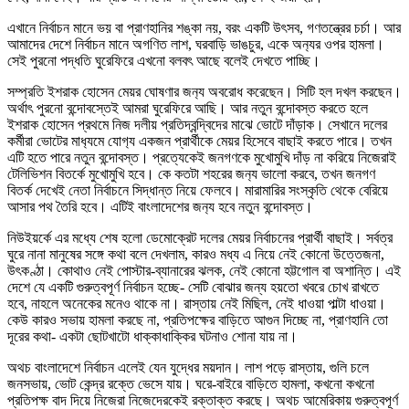
এখানে নির্বাচন মানে ভয় বা প্রাণহানির শঙ্কা নয়, বরং একটি উৎসব, গণতন্ত্রের চর্চা। আর
আমাদের দেশে নির্বাচন মানে অগণিত লাশ, ঘরবাড়ি ভাঙচুর, একে অন‍্যর ওপর হামলা।
সেই পুরনো পদ্ধতি ঘুরেফিরে এখনো বলবৎ আছে বলেই দেখতে পাচ্ছি।
সম্প্রতি ইশরাক হোসেন মেয়র ঘোষণার জন‍্য অবরোধ করেছেন। সিটি হল দখল করছেন।
অর্থাৎ পুরনো বন্দোবস্তেই আমরা ঘুরেফিরে আছি। আর নতুন বন্দোবস্ত করতে হলে
ইশরাক হোসেন প্রথমে নিজ দলীয় প্রতিদ্বন্দ্বিদের মাঝে ভোটে দাঁড়াক। সেখানে দলের
কর্মীরা ভোটের মাধ‍্যমে যোগ‍্য একজন প্রার্থীকে মেয়র হিসেবে বাছাই করতে পারে। তখন
এটি হতে পারে নতুন বন্দোবস্ত। প্রত্যেকেই জনগণকে মুখোমুখি দাঁড় না করিয়ে নিজেরাই
টেলিভিশন বিতর্কে মুখোমুখি হবে। কে কতটা শহরের জন‍্য ভালো করবে, তখন জনগণ
বিতর্ক দেখেই নেতা নির্বাচনে সিদ্ধান্ত নিয়ে ফেলবে। মারামারির সংস্কৃতি থেকে বেরিয়ে
আসার পথ তৈরি হবে। এটিই বাংলাদেশের জন‍্য হবে নতুন বন্দোবস্ত।
নিউইয়র্কে এর মধ্যে শেষ হলো ডেমোক্রেট দলের মেয়র নির্বাচনের প্রার্থী বাছাই। সর্বত্র
ঘুরে নানা মানুষের সঙ্গে কথা বলে দেখলাম, কারও মধ্য এ নিয়ে নেই কোনো উত্তেজনা,
উৎকণ্ঠা। কোথাও নেই পোস্টার-ব্যানারের ঝলক, নেই কোনো হট্টগোল বা অশান্তি। এই
দেশে যে একটি গুরুত্বপূর্ণ নির্বাচন হচ্ছে- সেটি বোঝার জন্য হয়তো খবরে চোখ রাখতে
হবে, নাহলে অনেকের মনেও থাকে না। রাস্তায় নেই মিছিল, নেই ধাওয়া পাল্টা ধাওয়া।
কেউ কারও সভায় হামলা করছে না, প্রতিপক্ষের বাড়িতে আগুন দিচ্ছে না, প্রাণহানি তো
দূরের কথা- একটা ছোটখাটো ধাক্কাধাক্কির ঘটনাও শোনা যায় না।
অথচ বাংলাদেশে নির্বাচন এলেই যেন যুদ্ধের ময়দান। লাশ পড়ে রাস্তায়, গুলি চলে
জনসভায়, ভোট কেন্দ্র রক্তে ভেসে যায়। ঘরে-বাইরে বাড়িতে হামলা, কখনো কখনো
প্রতিপক্ষ বাদ দিয়ে নিজেরা নিজেদেরকেই রক্তাক্ত করছে। অথচ আমেরিকায় গুরুত্বপূর্ণ