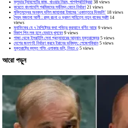
ফ্লুভার ট্যাবলেটের কাজ, খাওয়ার নিয়ম, পার্শ্বপ্রতিক্রিয়া
38 views
কুয়েতে বাংলাদেশি শ্রমিকদের সর্বনিম্ন বেতন নির্ধারণ
21 views
মুক্তিযুদ্ধের অনবদ্য দলিল জাহানারা ইমামের ‘একাত্তরে দিনগুলি’
18 views
সৈয়দ মুজতবা আলী : রম্য রচনা ও ভ্রমণ সাহিত্যে নতুন বাকের স্রষ্টা
14
views
মুনাফিকের যে ৭ বৈশিষ্ট্যের কথা পবিত্র কুরআনে বর্ণিত আছে
9 views
বিকাশ পিন লক হলে যেভাবে খুলবেন
9 views
গাজা থেকে ইসরাইলি সেনা প্রত্যাহারের আহ্বান যুক্তরাজ্যের
5 views
দেশের জনগণই নির্ধারণ করবে ইরানের ভবিষ্যৎ: পেজেশকিয়ান
5 views
যুক্তরাষ্ট্রে ব্যস্ত শপিং এলাকায় গুলি, নিহত ৩
5 views
আরো পড়ুন