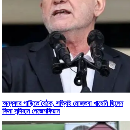
অন্ধকার গাড়িতে বৈঠক, সত্যিই মোজতবা খামেনি ছিলেন
কিনা সন্দিহান পেজেশকিয়ান