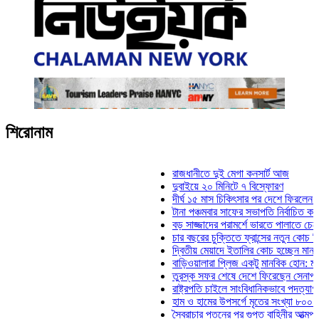
শিরোনাম
রাজধানীতে দুই মেগা কনসার্ট আজ
দুবাইয়ে ২০ মিনিটে ৭ বিস্ফোরণ
দীর্ঘ ১৫ মাস চিকিৎসার পর দেশে ফিরলেন ইলিয়াস কা
টানা পঞ্চমবার সাফের সভাপতি নির্বাচিত কাজী সালাহউ
বড় সাজ্জাদের পরামর্শে ভারতে পালাতে চেয়েছিলেন
চার বছরের চুক্তিতে ফ্রান্সের নতুন কোচ জিদান
দ্বিতীয় মেয়াদে ইতালির কোচ হচ্ছেন মানচিনি
বাড়িওয়ালারা প্লিজ একটু মানবিক হোন: মনিরা মিঠু
তুরস্ক সফর শেষে দেশে ফিরেছেন সেনাপ্রধান ওয়
রাষ্ট্রপতি চাইলে সাংবিধানিকভাবে পদত্যাগ করতে পারেন:
হাম ও হামের উপসর্গে মৃতের সংখ্যা ৮০০ ছাড়াল
স্বৈরাচার পতনের পর গুপ্ত বাহিনীর আত্মপ্রকাশ: প্রধা