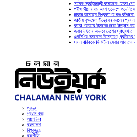
সাবেক স্বরাষ্ট্রমন্ত্রী কামালকে ফেরত চেয়ে দিল্লিকে
পরীক্ষার্থীদের বড় অংশ দুর্ভোগে পড়েনি: ড. মাহ্‌দী 
ঢাকায় আসছেন বিশ্বকাপের মঞ্চ কাঁপানো সেই সঞ্জয়
জাতীয় বৃক্ষমেলা উদ্বোধন করলেন প্রধানমন্ত্রী
কারো পরাজয়ে উন্মাদের মতো উল্লাস করতে হয় না: 
জবাবদিহিতার অভাবে দেশের স্বাস্থ্যখাত নানা সংকট
এনসিপির সমাবেশে বিস্ফোরণ, যুবলীগের দুই নেতাকর্
সব নাগরিককে ডিজিটাল সেবার আওতায় আনতে হবে: অর
প্রচ্ছদ
প্রধান খবর
আমেরিকা
বাংলাদেশ
বিশ্বজুড়ে
রাজনীতি