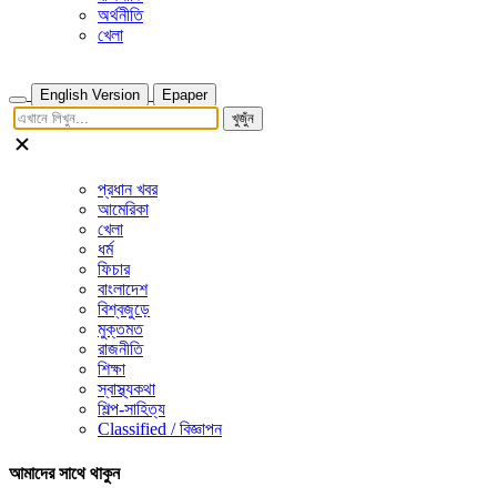
অর্থনীতি
খেলা
English Version
Epaper
খুজুঁন
প্রধান খবর
আমেরিকা
খেলা
ধর্ম
ফিচার
বাংলাদেশ
বিশ্বজুড়ে
মুক্তমত
রাজনীতি
শিক্ষা
স্বাস্থ্যকথা
শিল্প-সাহিত্য
Classified / বিজ্ঞাপন
আমাদের সাথে থাকুন