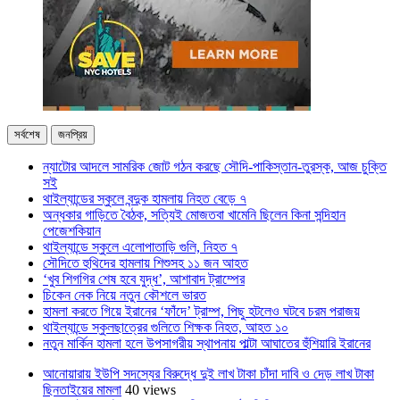
সর্বশেষ
জনপ্রিয়
ন্যাটোর আদলে সামরিক জোট গঠন করছে সৌদি-পাকিস্তান-তুরস্ক, আজ চুক্তি
সই
থাইল্যান্ডের স্কুলে বন্দুক হামলায় নিহত বেড়ে ৭
অন্ধকার গাড়িতে বৈঠক, সত্যিই মোজতবা খামেনি ছিলেন কিনা সন্দিহান
পেজেশকিয়ান
থাইল্যান্ডে স্কুলে এলোপাতাড়ি গুলি, নিহত ৭
সৌদিতে হুথিদের হামলায় শিশুসহ ১১ জন আহত
‘খুব শিগগির শেষ হবে যুদ্ধ’, আশাবাদ ট্রাম্পের
চিকেন নেক নিয়ে নতুন কৌশলে ভারত
হামলা করতে গিয়ে ইরানের ‘ফাঁদে’ ট্রাম্প, পিছু হটলেও ঘটবে চরম পরাজয়
থাইল্যান্ডে স্কুলছাত্রের গুলিতে শিক্ষক নিহত, আহত ১০
নতুন মার্কিন হামলা হলে উপসাগরীয় স্থাপনায় পাল্টা আঘাতের হুঁশিয়ারি ইরানের
আনোয়ারায় ইউপি সদস্যের বিরুদ্ধে দুই লাখ টাকা চাঁদা দাবি ও দেড় লাখ টাকা
ছিনতাইয়ের মামলা
40 views