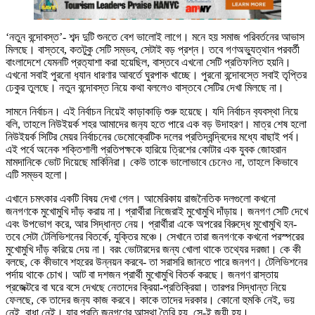
‘নতুন বন্দোবস্ত’- শব্দ দুটি শুনতে বেশ ভালোই লাগে। মনে হয় সমাজ পরিবর্তনের আভাস
মিলছে। বাস্তবে, কতটুকু সেটি সম্ভব, সেটাই বড় প্রশ্ন। তবে গণঅভ‍্যুত্থান পরবর্তী
বাংলাদেশে যেমনটি প্রত‍্যাশা করা হয়েছিল, বাস্তবে এখনো সেটি প্রতিফলিত হয়নি।
এখনো সবাই পুরনো ধ‍্যান ধারণার আবর্তে ঘুরপাক খাচ্ছে। পুরনো বন্দোবস্তে সবাই তৃপ্তির
ঢেকুর তুলছে। নতুন বন্দোবস্ত নিয়ে কথা বললেও বাস্তবে সেটির দেখা মিলছে না।
সামনে নির্বাচন। এই নির্বাচন নিয়েই কাড়াকাড়ি শুরু হয়েছে। যদি নির্বাচন ব‍্যবস্থা নিয়ে
বলি, তাহলে নিউইয়র্ক শহর আমাদের জন‍্য হতে পারে এক বড় উদাহরণ। মাত্র শেষ হলো
নিউইয়র্ক সিটির মেয়র নির্বাচনের ডেমোক্রেটিক দলের প্রতিদ্বন্দ্বিদের মধ্যে বাছাই পর্ব।
এই পর্বে অনেক শক্তিশালী প্রতিপক্ষকে হারিয়ে ত্রিশের কোটার এক যুবক জোহরান
মামদানিকে ভোট দিয়েছে মার্কিনিরা। কেউ তাকে ভালোভাবে চেনেও না, তাহলে কিভাবে
এটি সম্ভব হলো।
এখানে চমৎকার একটি বিষয় দেখা গেল। আমেরিকায় রাজনৈতিক দলগুলো কখনো
জনগণকে মুখোমুখি দাঁড় করায় না। প্রার্থীরা নিজেরাই মুখোমুখি দাঁড়ায়। জনগণ সেটি দেখে
এবং উপভোগ করে, আর সিদ্ধান্ত নেয়। প্রার্থীরা একে অপরের বিরুদ্ধে মুখোমুখি হন-
তবে সেটা টেলিভিশনের বিতর্কে, যুক্তির মঞ্চে। সেখানে তারা জনগণকে কখনো পরস্পরের
মুখোমুখি দাঁড় করিয়ে দেয় না। বরং ভোটারদের জন্য খোলা থাকে তথ্যের দরজা। কে কী
বলছে, কে কীভাবে শহরের উন্নয়ন করবে- তা সরাসরি জানতে পারে জনগণ। টেলিভিশনের
পর্দায় থাকে চোখ। আট বা দশজন প্রার্থী মুখোমুখি বিতর্ক করছে। জনগণ রাস্তায়
প্রজেক্টরে বা ঘরে বসে দেখছে নেতাদের ক্রিয়া-প্রতিক্রিয়া। তারপর সিদ্ধান্ত নিয়ে
ফেলছে, কে তাদের জন‍্য কাজ করবে। কাকে তাদের দরকার। কোনো হুমকি নেই, ভয়
নেই, বাধা নেই। যার প্রতি জনগণের আস্থা তৈরি হয়, সে-ই জয়ী হয়।