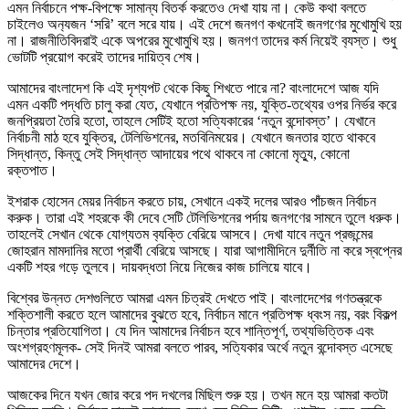
এমন নির্বাচনে পক্ষ-বিপক্ষে সামান্য বিতর্ক করতেও দেখা যায় না। কেউ কথা বলতে
চাইলেও অন‍্যজন ‘সরি’ বলে সরে যায়। এই দেশে জনগণ কখনোই জনগণের মুখোমুখি হয়
না। রাজনীতিবিদরাই একে অপরের মুখোমুখি হয়। জনগণ তাদের কর্ম নিয়েই ব‍্যস্ত। শুধু
ভোটটি প্রয়োগ করেই তাদের দায়িত্ব শেষ।
আমাদের বাংলাদেশ কি এই দৃশ্যপট থেকে কিছু শিখতে পারে না? বাংলাদেশে আজ যদি
এমন একটি পদ্ধতি চালু করা যেত, যেখানে প্রতিপক্ষ নয়, যুক্তি-তথ্যের ওপর নির্ভর করে
জনপ্রিয়তা তৈরি হতো, তাহলে সেটিই হতো সত্যিকারের ‘নতুন বন্দোবস্ত’। যেখানে
নির্বাচনী মাঠ হবে যুক্তির, টেলিভিশনের, মতবিনিময়ের। যেখানে জনতার হাতে থাকবে
সিদ্ধান্ত, কিন্তু সেই সিদ্ধান্ত আদায়ের পথে থাকবে না কোনো মৃত্যু, কোনো
রক্তপাত।
ইশরাক হোসেন মেয়র নির্বাচন করতে চায়, সেখানে একই দলের আরও পাঁচজন নির্বাচন
করুক। তারা এই শহরকে কী দেবে সেটি টেলিভিশনের পর্দায় জনগণের সামনে তুলে ধরুক।
তাহলেই সেখান থেকে যোগ্যতম ব‍্যক্তি বেরিয়ে আসবে। দেখা যাবে নতুন প্রজন্মের
জোহরান মামদানির মতো প্রার্থী বেরিয়ে আসছে। যারা আগামীদিনে দুর্নীতি না করে স্বপ্নের
একটি শহর গড়ে তুলবে। দায়বদ্ধতা নিয়ে নিজের কাজ চালিয়ে যাবে।
বিশ্বের উন্নত দেশগুলিতে আমরা এমন চিত্রই দেখতে পাই। বাংলাদেশের গণতন্ত্রকে
শক্তিশালী করতে হলে আমাদের বুঝতে হবে, নির্বাচন মানে প্রতিপক্ষ ধ্বংস নয়, বরং বিকল্প
চিন্তার প্রতিযোগিতা। যে দিন আমাদের নির্বাচন হবে শান্তিপূর্ণ, তথ্যভিত্তিক এবং
অংশগ্রহণমূলক- সেই দিনই আমরা বলতে পারব, সত্যিকার অর্থে নতুন বন্দোবস্ত এসেছে
আমাদের দেশে।
আজকের দিনে যখন জোর করে পদ দখলের মিছিল শুরু হয়। তখন মনে হয় আমরা কতটা