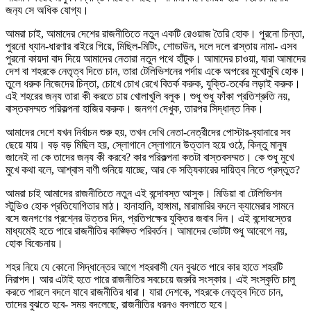
জন‍্য সে অধিক যোগ্য।
আমরা চাই, আমাদের দেশের রাজনীতিতে নতুন একটি রেওয়াজ তৈরি হোক। পুরনো চিন্তা,
পুরনো ধ্যান-ধারণার বাইরে গিয়ে, মিছিল-মিটিং, শোডাউন, দলে দলে রাস্তায় নামা- এসব
পুরনো কায়দা বাদ দিয়ে আমাদের নেতারা নতুন পথে হাঁটুক। আমাদের চাওয়া, যারা আমাদের
দেশ বা শহরকে নেতৃত্ব দিতে চান, তারা টেলিভিশনের পর্দায় একে অপরের মুখোমুখি হোক।
তুলে ধরুক নিজেদের চিন্তা, চোখে চোখ রেখে বিতর্ক করুক, যুক্তি-তর্কের লড়াই করুক।
এই শহরের জন‍্য তারা কী করতে চায় খোলাখুলি বলুক। শুধু শুধু ফাঁকা প্রতিশ্রুতি নয়,
বাস্তবসম্মত পরিকল্পনা হাজির করুক। জনগণ দেখুক, তারপর সিদ্ধান্ত নিক।
আমাদের দেশে যখন নির্বাচন শুরু হয়, তখন দেখি নেতা-নেত্রীদের পোস্টার-ব‍্যানারে সব
ছেয়ে যায়। বড় বড় মিছিল হয়, স্লোগানে স্লোগানে উত্তাল হয়ে ওঠে, কিন্তু মানুষ
জানেই না কে তাদের জন‍্য কী করবে? কার পরিকল্পনা কতটা বাস্তবসম্মত। কে শুধু মুখে
মুখে কথা বলে, আশ্বাস বাণী শুনিয়ে যাচ্ছে, আর কে সত্যিকারের দায়িত্ব নিতে প্রস্তুত?
আমরা চাই আমাদের রাজনীতিতে নতুন এই বন্দোবস্ত আসুক। মিডিয়া বা টেলিভিশন
স্টুডিও হোক প্রতিযোগিতার মাঠ। হানাহানি, হাঙ্গামা, মারামারির বদলে ক্যামেরার সামনে
বসে জনগণের প্রশ্নের উত্তর দিন, প্রতিপক্ষের যুক্তির জবাব দিন। এই বন্দোবস্তের
মাধ্যমেই হতে পারে রাজনীতির কাঙ্ক্ষিত পরিবর্তন। আমাদের ভোটটা শুধু আবেগে নয়,
হোক বিবেচনায়।
শহর নিয়ে যে কোনো সিদ্ধান্তের আগে শহরবাসী যেন বুঝতে পারে কার হাতে শহরটি
নিরাপদ। আর এটাই হতে পারে রাজনীতির সবচেয়ে জরুরি সংস্কার। এই সংস্কৃতি চালু
করতে পারলে বদলে যাবে রাজনীতির ধারা। যারা দেশকে, শহরকে নেতৃত্ব দিতে চান,
তাদের বুঝতে হবে- সময় বদলেছে, রাজনীতির ধরনও বদলাতে হবে।