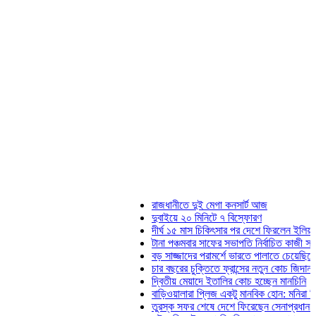
রাজধানীতে দুই মেগা কনসার্ট আজ
দুবাইয়ে ২০ মিনিটে ৭ বিস্ফোরণ
দীর্ঘ ১৫ মাস চিকিৎসার পর দেশে ফিরলেন ইলিয়াস কাঞ্চ
টানা পঞ্চমবার সাফের সভাপতি নির্বাচিত কাজী সালাহউদ্দি
বড় সাজ্জাদের পরামর্শে ভারতে পালাতে চেয়েছিলেন ডে
চার বছরের চুক্তিতে ফ্রান্সের নতুন কোচ জিদান
দ্বিতীয় মেয়াদে ইতালির কোচ হচ্ছেন মানচিনি
বাড়িওয়ালারা প্লিজ একটু মানবিক হোন: মনিরা মিঠু
তুরস্ক সফর শেষে দেশে ফিরেছেন সেনাপ্রধান ওয়াকা