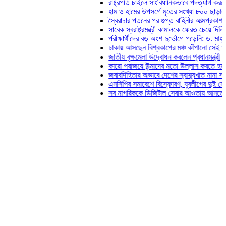
রাষ্ট্রপতি চাইলে সাংবিধানিকভাবে পদত্যাগ করতে পারেন: স্ব
হাম ও হামের উপসর্গে মৃতের সংখ্যা ৮০০ ছাড়াল
স্বৈরাচার পতনের পর গুপ্ত বাহিনীর আত্মপ্রকাশ: প্রধানমন্
সাবেক স্বরাষ্ট্রমন্ত্রী কামালকে ফেরত চেয়ে দিল্লিকে চি
পরীক্ষার্থীদের বড় অংশ দুর্ভোগে পড়েনি: ড. মাহ্‌দী আমি
ঢাকায় আসছেন বিশ্বকাপের মঞ্চ কাঁপানো সেই সঞ্জয় দেব
জাতীয় বৃক্ষমেলা উদ্বোধন করলেন প্রধানমন্ত্রী
কারো পরাজয়ে উন্মাদের মতো উল্লাস করতে হয় না: চঞ্
জবাবদিহিতার অভাবে দেশের স্বাস্থ্যখাত নানা সংকটে প
এনসিপির সমাবেশে বিস্ফোরণ, যুবলীগের দুই নেতাকর্মী 
সব নাগরিককে ডিজিটাল সেবার আওতায় আনতে হবে: অর্থম