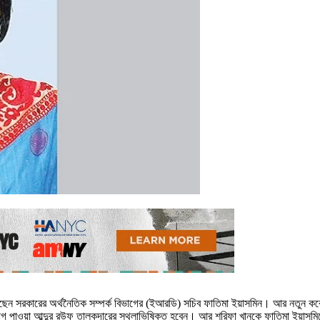
়েছেন সরকারের অর্থনৈতিক সম্পর্ক বিভাগের (ইআরডি) সচিব ফাতিমা ইয়াসমিন। আর নতুন কর
িয়োগ পাওয়া আব্দুর রউফ তালুকদারের স্থলাভিষিক্ত হবেন। আর শরিফা খানকে ফাতিমা ইয়াসম