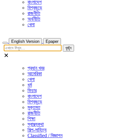
বাংলাদেশ
বিশ্বজুড়ে
রাজনীতি
অর্থনীতি
খেলা
English Version
Epaper
খুজুঁন
প্রধান খবর
আমেরিকা
খেলা
ধর্ম
ফিচার
বাংলাদেশ
বিশ্বজুড়ে
মুক্তমত
রাজনীতি
শিক্ষা
স্বাস্থ্যকথা
শিল্প-সাহিত্য
Classified / বিজ্ঞাপন