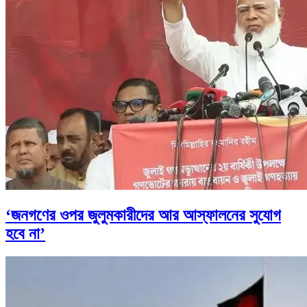
‘জনগণের ওপর জুলুমকারীদের আর আস্ফালনের সুযোগ
হবে না’