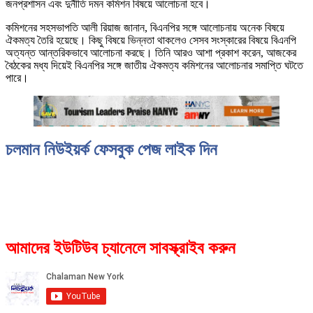
জনপ্রশাসন এবং দুর্নীতি দমন কমিশন বিষয়ে আলোচনা হবে।
কমিশনের সহসভাপতি আলী রিয়াজ জানান, বিএনপির সঙ্গে আলোচনায় অনেক বিষয়ে
ঐকমত্য তৈরি হয়েছে। কিছু বিষয়ে ভিন্নতা থাকলেও সেসব সংস্কারের বিষয়ে বিএনপি
অত্যন্ত আন্তরিকভাবে আলোচনা করছে। তিনি আরও আশা প্রকাশ করেন, আজকের
বৈঠকের মধ্য দিয়েই বিএনপির সঙ্গে জাতীয় ঐকমত্য কমিশনের আলোচনার সমাপ্তি ঘটতে
পারে।
চলমান নিউইয়র্ক ফেসবুক পেজ লাইক দিন
আমাদের ইউটিউব চ্যানেলে সাবস্ক্রাইব করুন