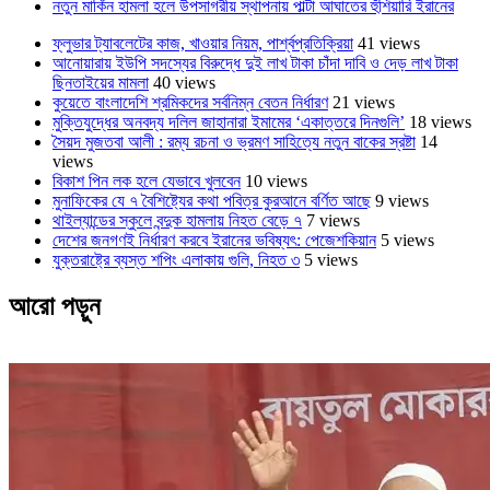
নতুন মার্কিন হামলা হলে উপসাগরীয় স্থাপনায় পাল্টা আঘাতের হুঁশিয়ারি ইরানের
ফ্লুভার ট্যাবলেটের কাজ, খাওয়ার নিয়ম, পার্শ্বপ্রতিক্রিয়া
41 views
আনোয়ারায় ইউপি সদস্যের বিরুদ্ধে দুই লাখ টাকা চাঁদা দাবি ও দেড় লাখ টাকা
ছিনতাইয়ের মামলা
40 views
কুয়েতে বাংলাদেশি শ্রমিকদের সর্বনিম্ন বেতন নির্ধারণ
21 views
মুক্তিযুদ্ধের অনবদ্য দলিল জাহানারা ইমামের ‘একাত্তরে দিনগুলি’
18 views
সৈয়দ মুজতবা আলী : রম্য রচনা ও ভ্রমণ সাহিত্যে নতুন বাকের স্রষ্টা
14
views
বিকাশ পিন লক হলে যেভাবে খুলবেন
10 views
মুনাফিকের যে ৭ বৈশিষ্ট্যের কথা পবিত্র কুরআনে বর্ণিত আছে
9 views
থাইল্যান্ডের স্কুলে বন্দুক হামলায় নিহত বেড়ে ৭
7 views
দেশের জনগণই নির্ধারণ করবে ইরানের ভবিষ্যৎ: পেজেশকিয়ান
5 views
যুক্তরাষ্ট্রে ব্যস্ত শপিং এলাকায় গুলি, নিহত ৩
5 views
আরো পড়ুন