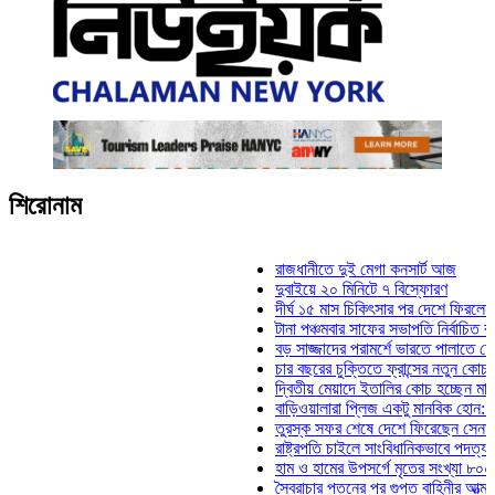
শিরোনাম
রাজধানীতে দুই মেগা কনসার্ট আজ
দুবাইয়ে ২০ মিনিটে ৭ বিস্ফোরণ
দীর্ঘ ১৫ মাস চিকিৎসার পর দেশে ফিরলেন ইলিয়াস
টানা পঞ্চমবার সাফের সভাপতি নির্বাচিত কাজী সাল
বড় সাজ্জাদের পরামর্শে ভারতে পালাতে চেয়েছ
চার বছরের চুক্তিতে ফ্রান্সের নতুন কোচ জিদান
দ্বিতীয় মেয়াদে ইতালির কোচ হচ্ছেন মানচিনি
বাড়িওয়ালারা প্লিজ একটু মানবিক হোন: মনিরা মি
তুরস্ক সফর শেষে দেশে ফিরেছেন সেনাপ্রধান
রাষ্ট্রপতি চাইলে সাংবিধানিকভাবে পদত্যাগ করতে পা
হাম ও হামের উপসর্গে মৃতের সংখ্যা ৮০০ ছাড়াল
স্বৈরাচার পতনের পর গুপ্ত বাহিনীর আত্মপ্রকাশ: প