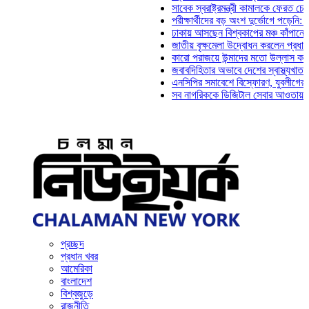
সাবেক স্বরাষ্ট্রমন্ত্রী কামালকে ফেরত চেয়ে দিল্
পরীক্ষার্থীদের বড় অংশ দুর্ভোগে পড়েনি: ড. মাহ্
ঢাকায় আসছেন বিশ্বকাপের মঞ্চ কাঁপানো সেই সঞ্
জাতীয় বৃক্ষমেলা উদ্বোধন করলেন প্রধানমন্ত্রী
কারো পরাজয়ে উন্মাদের মতো উল্লাস করতে হয় ন
জবাবদিহিতার অভাবে দেশের স্বাস্থ্যখাত নানা 
এনসিপির সমাবেশে বিস্ফোরণ, যুবলীগের দুই নেত
সব নাগরিককে ডিজিটাল সেবার আওতায় আনতে হবে:
প্রচ্ছদ
প্রধান খবর
আমেরিকা
বাংলাদেশ
বিশ্বজুড়ে
রাজনীতি