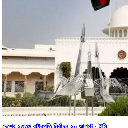
দেশের ২৩তম রাষ্ট্রপতি নির্বাচন ২০ আগস্ট : ইসি