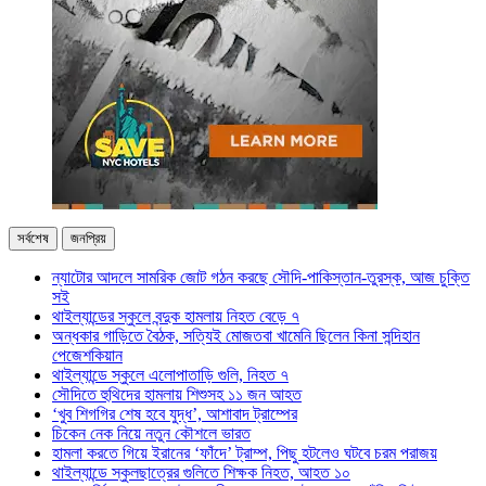
সর্বশেষ
জনপ্রিয়
ন্যাটোর আদলে সামরিক জোট গঠন করছে সৌদি-পাকিস্তান-তুরস্ক, আজ চুক্তি
সই
থাইল্যান্ডের স্কুলে বন্দুক হামলায় নিহত বেড়ে ৭
অন্ধকার গাড়িতে বৈঠক, সত্যিই মোজতবা খামেনি ছিলেন কিনা সন্দিহান
পেজেশকিয়ান
থাইল্যান্ডে স্কুলে এলোপাতাড়ি গুলি, নিহত ৭
সৌদিতে হুথিদের হামলায় শিশুসহ ১১ জন আহত
‘খুব শিগগির শেষ হবে যুদ্ধ’, আশাবাদ ট্রাম্পের
চিকেন নেক নিয়ে নতুন কৌশলে ভারত
হামলা করতে গিয়ে ইরানের ‘ফাঁদে’ ট্রাম্প, পিছু হটলেও ঘটবে চরম পরাজয়
থাইল্যান্ডে স্কুলছাত্রের গুলিতে শিক্ষক নিহত, আহত ১০