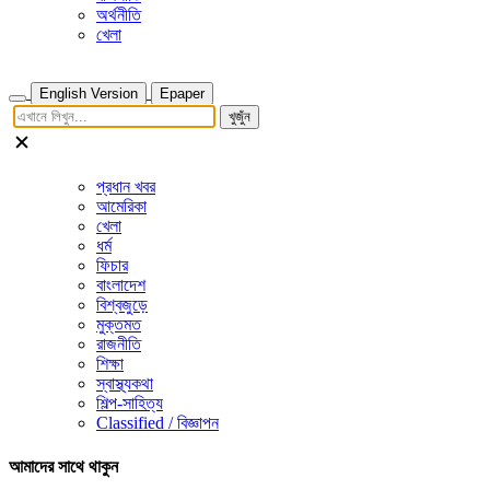
অর্থনীতি
খেলা
English Version
Epaper
খুজুঁন
প্রধান খবর
আমেরিকা
খেলা
ধর্ম
ফিচার
বাংলাদেশ
বিশ্বজুড়ে
মুক্তমত
রাজনীতি
শিক্ষা
স্বাস্থ্যকথা
শিল্প-সাহিত্য
Classified / বিজ্ঞাপন
আমাদের সাথে থাকুন