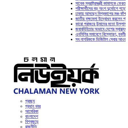
সাবেক স্বরাষ্ট্রমন্ত্রী কামালকে ফেরত চেয়ে দ
পরীক্ষার্থীদের বড় অংশ দুর্ভোগে পড়েনি: ড. ম
ঢাকায় আসছেন বিশ্বকাপের মঞ্চ কাঁপানো সেই 
জাতীয় বৃক্ষমেলা উদ্বোধন করলেন প্রধানমন্ত্র
কারো পরাজয়ে উন্মাদের মতো উল্লাস করতে হয
জবাবদিহিতার অভাবে দেশের স্বাস্থ্যখাত নান
এনসিপির সমাবেশে বিস্ফোরণ, যুবলীগের দুই ন
সব নাগরিককে ডিজিটাল সেবার আওতায় আনতে হ
প্রচ্ছদ
প্রধান খবর
আমেরিকা
বাংলাদেশ
বিশ্বজুড়ে
রাজনীতি