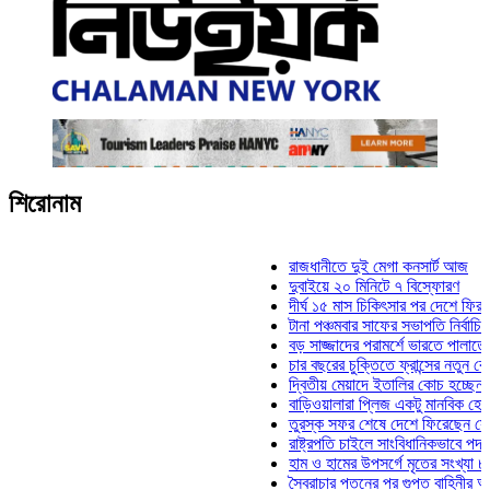
শিরোনাম
রাজধানীতে দুই মেগা কনসার্ট আজ
দুবাইয়ে ২০ মিনিটে ৭ বিস্ফোরণ
দীর্ঘ ১৫ মাস চিকিৎসার পর দেশে ফিরলেন ইলি
টানা পঞ্চমবার সাফের সভাপতি নির্বাচিত কাজী 
বড় সাজ্জাদের পরামর্শে ভারতে পালাতে চেয়
চার বছরের চুক্তিতে ফ্রান্সের নতুন কোচ জিদ
দ্বিতীয় মেয়াদে ইতালির কোচ হচ্ছেন মানচিনি
বাড়িওয়ালারা প্লিজ একটু মানবিক হোন: মনিরা 
তুরস্ক সফর শেষে দেশে ফিরেছেন সেনাপ্রধ
রাষ্ট্রপতি চাইলে সাংবিধানিকভাবে পদত্যাগ করতে 
হাম ও হামের উপসর্গে মৃতের সংখ্যা ৮০০ ছা
স্বৈরাচার পতনের পর গুপ্ত বাহিনীর আত্মপ্রকাশ: