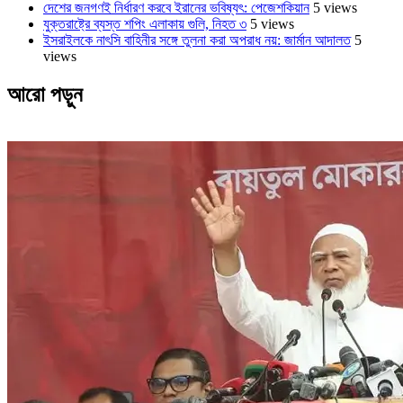
দেশের জনগণই নির্ধারণ করবে ইরানের ভবিষ্যৎ: পেজেশকিয়ান
5 views
যুক্তরাষ্ট্রে ব্যস্ত শপিং এলাকায় গুলি, নিহত ৩
5 views
ইসরাইলকে নাৎসি বাহিনীর সঙ্গে তুলনা করা অপরাধ নয়: জার্মান আদালত
5
views
আরো পড়ুন