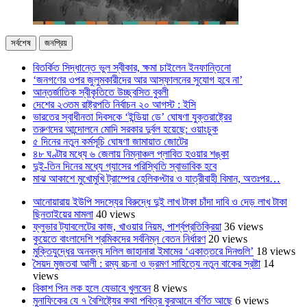
সর্বশেষ
জনপ্রিয়
বিতর্কিত সিদ্ধান্তে ভুল স্বীকার, ক্ষমা চাইলেন ইনফান্তিনো
‘জনগণের ওপর জুলুমকারীদের আর আস্ফালনের সুযোগ হবে না’
আন্তর্জাতিক স্বীকৃতিতে উচ্ছ্বসিত বুবলী
দেশের ২৩তম রাষ্ট্রপতি নির্বাচন ২০ আগস্ট : ইসি
ভারতের স্বাধীনতা দিবসকে ‘ইন্ডিয়া ডে’ ঘোষণা যুক্তরাষ্ট্রের
তরুণদের আন্দোলনে মোদি সরকার দুর্বল হয়েছে: ওয়াংচুক
৫ দিনের নতুন কর্মসূচি ঘোষণা জামায়াত জোটের
৪৮ ঘণ্টার মধ্যে ৬ জেলায় নিম্নাঞ্চল প্লাবিত হওয়ার শঙ্কা
দুই-তিন দিনের মধ্যে গ্যাসের পরিস্থিতি স্বাভাবিক হবে
মাঝ আকাশে মুখোমুখি ট্রাম্পের হেলিকপ্টার ও যাত্রীবাহী বিমান, অতঃপর…
আনোয়ারায় ইউপি সদস্যের বিরুদ্ধে দুই লাখ টাকা চাঁদা দাবি ও দেড় লাখ টাকা
ছিনতাইয়ের মামলা
40 views
ফ্লুভার ট্যাবলেটের কাজ, খাওয়ার নিয়ম, পার্শ্বপ্রতিক্রিয়া
36 views
কুয়েতে বাংলাদেশি শ্রমিকদের সর্বনিম্ন বেতন নির্ধারণ
20 views
মুক্তিযুদ্ধের অনবদ্য দলিল জাহানারা ইমামের ‘একাত্তরে দিনগুলি’
18 views
সৈয়দ মুজতবা আলী : রম্য রচনা ও ভ্রমণ সাহিত্যে নতুন বাকের স্রষ্টা
14
views
বিকাশ পিন লক হলে যেভাবে খুলবেন
8 views
মুনাফিকের যে ৭ বৈশিষ্ট্যের কথা পবিত্র কুরআনে বর্ণিত আছে
6 views