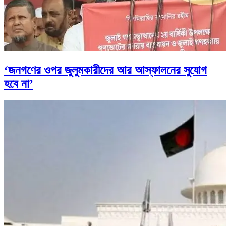
‘জনগণের ওপর জুলুমকারীদের আর আস্ফালনের সুযোগ
হবে না’