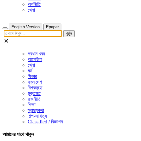
অর্থনীতি
খেলা
English Version
Epaper
খুজুঁন
প্রধান খবর
আমেরিকা
খেলা
ধর্ম
ফিচার
বাংলাদেশ
বিশ্বজুড়ে
মুক্তমত
রাজনীতি
শিক্ষা
স্বাস্থ্যকথা
শিল্প-সাহিত্য
Classified / বিজ্ঞাপন
আমাদের সাথে থাকুন