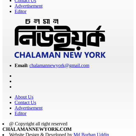
Contact Us
Advertisement
Editor
Email:
chalamannewyork@gmail.com
About Us
Contact Us
Advertisement
Editor
@ Copyright all right reserved
CHALAMANNEWYORK.COM
Website Design & Developed by
Md Borhan Uddin