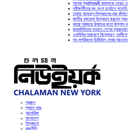
সাবেক স্বরাষ্ট্রমন্ত্রী কামালকে ফেরত চেয়ে দিল্
পরীক্ষার্থীদের বড় অংশ দুর্ভোগে পড়েনি: ড. মাহ্
ঢাকায় আসছেন বিশ্বকাপের মঞ্চ কাঁপানো সেই সঞ্
জাতীয় বৃক্ষমেলা উদ্বোধন করলেন প্রধানমন্ত্রী
কারো পরাজয়ে উন্মাদের মতো উল্লাস করতে হয় ন
জবাবদিহিতার অভাবে দেশের স্বাস্থ্যখাত নানা 
এনসিপির সমাবেশে বিস্ফোরণ, যুবলীগের দুই নেত
সব নাগরিককে ডিজিটাল সেবার আওতায় আনতে হবে:
প্রচ্ছদ
প্রধান খবর
আমেরিকা
বাংলাদেশ
বিশ্বজুড়ে
রাজনীতি