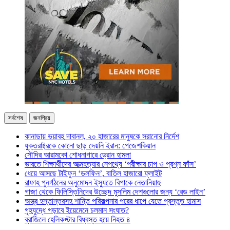
সর্বশেষ
জনপ্রিয়
কানাডায় ভয়াবহ দাবানল, ২০ হাজারের মানুষকে সরানোর নির্দেশ
যুক্তরাষ্ট্রকে কোনো ছাড় দেয়নি ইরান: পেজেশকিয়ান
সৌদির আরামকো শোধনাগারে ড্রোন হামলা
ভারতে শিক্ষার্থীদের আত্মহত্যার নেপথ্যে ‘পরীক্ষার চাপ ও প্রশ্ন ফাঁস’
ধেয়ে আসছে টাইফুন ‘ডলফিন’, বাতিল হাজারো ফ্লাইট
রাফাহ পুনর্গঠনের অনুমোদন ইস্যুতে বিপাকে নেতানিয়াহু
গাজা থেকে ফিলিস্তিনিদের উচ্ছেদ মুসলিম দেশগুলোর জন্য ‘রেড লাইন’
অস্ত্র হস্তান্তরসহ শান্তি পরিকল্পনার পরের ধাপে যেতে প্রস্তুত হামাস
গৃহযুদ্ধে গড়াবে ইয়েমেনে চলমান সংঘাত?
ব্রাজিলে হেলিকপ্টার বিধ্বস্ত হয়ে নিহত ৪