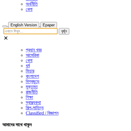
অর্থনীতি
খেলা
English Version
Epaper
খুজুঁন
প্রধান খবর
আমেরিকা
খেলা
ধর্ম
ফিচার
বাংলাদেশ
বিশ্বজুড়ে
মুক্তমত
রাজনীতি
শিক্ষা
স্বাস্থ্যকথা
শিল্প-সাহিত্য
Classified / বিজ্ঞাপন
আমাদের সাথে থাকুন