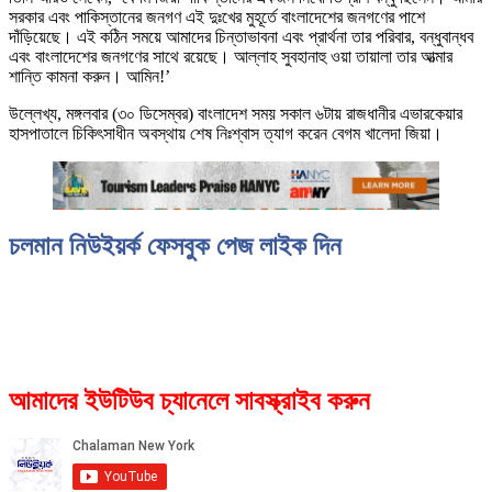
সরকার এবং পাকিস্তানের জনগণ এই দুঃখের মুহূর্তে বাংলাদেশের জনগণের পাশে
দাঁড়িয়েছে। এই কঠিন সময়ে আমাদের চিন্তাভাবনা এবং প্রার্থনা তার পরিবার, বন্ধুবান্ধব
এবং বাংলাদেশের জনগণের সাথে রয়েছে। আল্লাহ সুবহানাহু ওয়া তায়ালা তার আত্মার
শান্তি কামনা করুন। আমিন!’
উল্লেখ্য, মঙ্গলবার (৩০ ডিসেম্বর) বাংলাদেশ সময় সকাল ৬টায় রাজধানীর এভারকেয়ার
হাসপাতালে চিকিৎসাধীন অবস্থায় শেষ নিঃশ্বাস ত্যাগ করেন বেগম খালেদা জিয়া।
চলমান নিউইয়র্ক ফেসবুক পেজ লাইক দিন
আমাদের ইউটিউব চ্যানেলে সাবস্ক্রাইব করুন