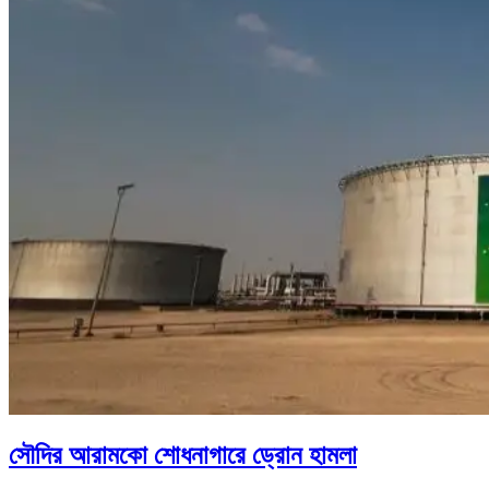
সৌদির আরামকো শোধনাগারে ড্রোন হামলা