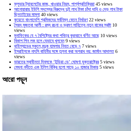
ফ্লুভার ট্যাবলেটের কাজ, খাওয়ার নিয়ম, পার্শ্বপ্রতিক্রিয়া
45 views
আনোয়ারায় ইউপি সদস্যের বিরুদ্ধে দুই লাখ টাকা চাঁদা দাবি ও দেড় লাখ টাকা
ছিনতাইয়ের মামলা
40 views
কুয়েতে বাংলাদেশি শ্রমিকদের সর্বনিম্ন বেতন নির্ধারণ
22 views
সৈয়দ মুজতবা আলী : রম্য রচনা ও ভ্রমণ সাহিত্যে নতুন বাকের স্রষ্টা
10
views
মুনাফিকের যে ৭ বৈশিষ্ট্যের কথা পবিত্র কুরআনে বর্ণিত আছে
10 views
বিকাশ পিন লক হলে যেভাবে খুলবেন
9 views
থাইল্যান্ডের স্কুলে বন্দুক হামলায় নিহত বেড়ে ৭
7 views
ইসরাইলকে নাৎসি বাহিনীর সঙ্গে তুলনা করা অপরাধ নয়: জার্মান আদালত
6
views
ভারতের স্বাধীনতা দিবসকে ‘ইন্ডিয়া ডে’ ঘোষণা যুক্তরাষ্ট্রের
5 views
মেঘনা নদীতে এক ইলিশ বিক্রি হলো সাড়ে ১০ হাজার টাকায়
5 views
আরো পড়ুন