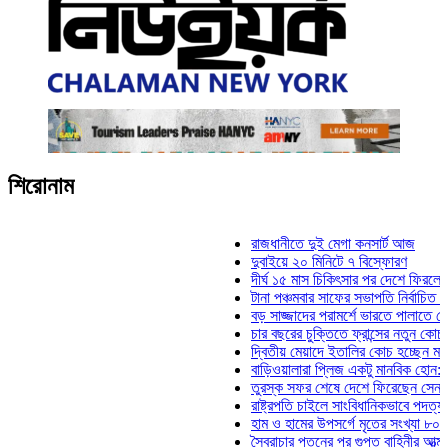
শিরোনাম
রাজধানীতে দুই মেগা কনসার্ট আজ
দুবাইয়ে ২০ মিনিটে ৭ বিস্ফোরণ
দীর্ঘ ১৫ মাস চিকিৎসার পর দেশে ফিরলেন ইলিয়াস
টানা পঞ্চমবার সাফের সভাপতি নির্বাচিত কাজী সাল
বড় সাজ্জাদের পরামর্শে ভারতে পালাতে চেয়েছ
চার বছরের চুক্তিতে ফ্রান্সের নতুন কোচ জিদান
দ্বিতীয় মেয়াদে ইতালির কোচ হচ্ছেন মানচিনি
বাড়িওয়ালারা প্লিজ একটু মানবিক হোন: মনিরা মি
তুরস্ক সফর শেষে দেশে ফিরেছেন সেনাপ্রধান
রাষ্ট্রপতি চাইলে সাংবিধানিকভাবে পদত্যাগ করতে পা
হাম ও হামের উপসর্গে মৃতের সংখ্যা ৮০০ ছাড়াল
স্বৈরাচার পতনের পর গুপ্ত বাহিনীর আত্মপ্রকাশ: প