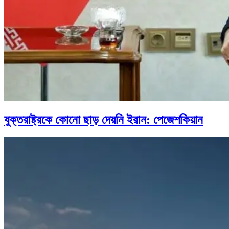
যুক্তরাষ্ট্রকে কোনো ছাড় দেয়নি ইরান: পেজেশকিয়ান