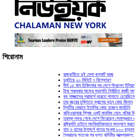
শিরোনাম
রাজধানীতে দুই মেগা কনসার্ট আজ
দুবাইয়ে ২০ মিনিটে ৭ বিস্ফোরণ
দীর্ঘ ১৫ মাস চিকিৎসার পর দেশে ফিরলেন ইলিয়াস কাঞ্চন
টানা পঞ্চমবার সাফের সভাপতি নির্বাচিত কাজী সালাহউদ্দিন
বড় সাজ্জাদের পরামর্শে ভারতে পালাতে চেয়েছিলেন ডেভিড ই
চার বছরের চুক্তিতে ফ্রান্সের নতুন কোচ জিদান
দ্বিতীয় মেয়াদে ইতালির কোচ হচ্ছেন মানচিনি
বাড়িওয়ালারা প্লিজ একটু মানবিক হোন: মনিরা মিঠু
তুরস্ক সফর শেষে দেশে ফিরেছেন সেনাপ্রধান ওয়াকার-উজ-
রাষ্ট্রপতি চাইলে সাংবিধানিকভাবে পদত্যাগ করতে পারেন: স্বরাষ্ট্
হাম ও হামের উপসর্গে মৃতের সংখ্যা ৮০০ ছাড়াল
স্বৈরাচার পতনের পর গুপ্ত বাহিনীর আত্মপ্রকাশ: প্রধানমন্ত্রী