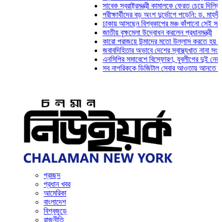
সাবেক স্বরাষ্ট্রমন্ত্রী কামালকে ফেরত চেয়ে দিল্লিকে চিঠি দিল
পরীক্ষার্থীদের বড় অংশ দুর্ভোগে পড়েনি: ড. মাহ্‌দী আমিন
ঢাকায় আসছেন বিশ্বকাপের মঞ্চ কাঁপানো সেই সঞ্জয় দেব
জাতীয় বৃক্ষমেলা উদ্বোধন করলেন প্রধানমন্ত্রী
কারো পরাজয়ে উন্মাদের মতো উল্লাস করতে হয় না: চঞ্চল
জবাবদিহিতার অভাবে দেশের স্বাস্থ্যখাত নানা সংকটে পড়েছে:
এনসিপির সমাবেশে বিস্ফোরণ, যুবলীগের দুই নেতাকর্মী গ্রেফ
সব নাগরিককে ডিজিটাল সেবার আওতায় আনতে হবে: অর্থমন্ত্র
প্রচ্ছদ
প্রধান খবর
আমেরিকা
বাংলাদেশ
বিশ্বজুড়ে
রাজনীতি