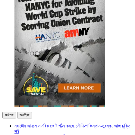
সর্বশেষ
জনপ্রিয়
ন্যাটোর আদলে সামরিক জোট গঠন করছে সৌদি-পাকিস্তান-তুরস্ক, আজ চুক্তি
সই