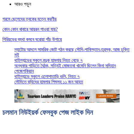
আরও পড়ুন
গরমে ছেলেদের ত্বকের যত্নে করণীয়
কোন কোন খাবারে আয়রন পাওয়া যায়?
পিরিয়ডের ব্যথা কমবে ঘরোয়া পাঁচ উপায়ে
ন্যাটোর আদলে সামরিক জোট গঠন করছে সৌদি-পাকিস্তান-তুরস্ক, আজ চুক্তি
সই
থাইল্যান্ডের স্কুলে বন্দুক হামলায় নিহত বেড়ে ৭
অন্ধকার গাড়িতে বৈঠক, সত্যিই মোজতবা খামেনি ছিলেন কিনা সন্দিহান
পেজেশকিয়ান
থাইল্যান্ডে স্কুলে এলোপাতাড়ি গুলি, নিহত ৭
সৌদিতে হুথিদের হামলায় শিশুসহ ১১ জন আহত
চলমান নিউইয়র্ক ফেসবুক পেজ লাইক দিন