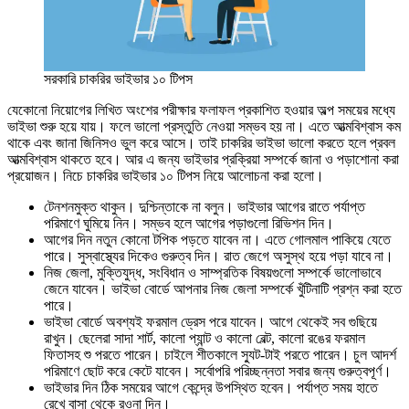
সরকারি চাকরির ভাইভার ১০ টিপস
যেকোনো নিয়োগের লিখিত অংশের পরীক্ষার ফলাফল প্রকাশিত হওয়ার অল্প সময়ের মধ্যে
ভাইভা শুরু হয়ে যায়। ফলে ভালো প্রস্তুতি নেওয়া সম্ভব হয় না। এতে আত্মবিশ্বাস কম
থাকে এবং জানা জিনিসও ভুল করে আসে। তাই চাকরির ভাইভা ভালো করতে হলে প্রবল
আত্মবিশ্বাস থাকতে হবে। আর এ জন্য ভাইভার প্রক্রিয়া সম্পর্কে জানা ও পড়াশোনা করা
প্রয়োজন। নিচে চাকরির ভাইভার ১০ টিপস নিয়ে আলোচনা করা হলো।
টেনশনমুক্ত থাকুন। দুশ্চিন্তাকে না বলুন। ভাইভার আগের রাতে পর্যাপ্ত
পরিমাণে ঘুমিয়ে নিন। সম্ভব হলে আগের পড়াগুলো রিভিশন দিন।
আগের দিন নতুন কোনো টপিক পড়তে যাবেন না। এতে গোলমাল পাকিয়ে যেতে
পারে। সুস্বাস্থ্যের দিকেও গুরুত্ব দিন। রাত জেগে অসুস্থ হয়ে পড়া যাবে না।
নিজ জেলা, মুক্তিযুদ্ধ, সংবিধান ও সাম্প্রতিক বিষয়গুলো সম্পর্কে ভালোভাবে
জেনে যাবেন। ভাইভা বোর্ডে আপনার নিজ জেলা সম্পর্কে খুঁটিনাটি প্রশ্ন করা হতে
পারে।
ভাইভা বোর্ডে অবশ্যই ফরমাল ড্রেস পরে যাবেন। আগে থেকেই সব গুছিয়ে
রাখুন। ছেলেরা সাদা শার্ট, কালো প্যান্ট ও কালো বেল্ট, কালো রঙের ফরমাল
ফিতাসহ শু পরতে পারেন। চাইলে শীতকালে স্যুট-টাই পরতে পারেন। চুল আদর্শ
পরিমাণে ছোট করে কেটে যাবেন। সর্বোপরি পরিচ্ছন্নতা সবার জন্য গুরুত্বপূর্ণ।
ভাইভার দিন ঠিক সময়ের আগে কেন্দ্রে উপস্থিত হবেন। পর্যাপ্ত সময় হাতে
রেখে বাসা থেকে রওনা দিন।