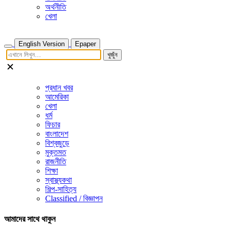
অর্থনীতি
খেলা
English Version
Epaper
খুজুঁন
প্রধান খবর
আমেরিকা
খেলা
ধর্ম
ফিচার
বাংলাদেশ
বিশ্বজুড়ে
মুক্তমত
রাজনীতি
শিক্ষা
স্বাস্থ্যকথা
শিল্প-সাহিত্য
Classified / বিজ্ঞাপন
আমাদের সাথে থাকুন