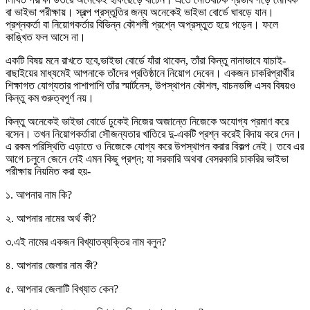
বা ভাইভা পরীক্ষায়। স্বল্প প্রস্তুতির জন্য অনেকেই ভাইভা বোর্ডে ঘাবড়ে যান।
প্রশ্নকর্তা বা নিয়োগকর্তার বিভিন্ন কৌশলী প্রশ্নে অপ্রস্তুত হয়ে পড়েন। ফলে
কাঙ্খিত ফল আসে না।
একটি বিষয় মনে রাখতে হবে,ভাইভা বোর্ডে যাঁরা থাকেন, তাঁরা কিন্তু নানাভাবে যাচাই-
বাছাইয়ের মাধ্যমেই আপনাকে তাঁদের প্রতিষ্ঠানে নিয়োগ দেবেন। একজন চাকরিপ্রার্থীর
শিক্ষাগত যোগ্যতার পাশাপাশি তাঁর স্মার্টনেস, উপস্থাপন কৌশল, বাচনভঙ্গি এসব বিষয়ও
কিন্তু কম গুরুত্বপূর্ণ নয়।
কিন্তু অনেকেই ভাইভা বোর্ডে ঢুকেই নিজের অজান্তে নিজেকে অযোগ্য প্রমাণ করে
বসেন। তখন নিয়োগকর্তারা সৌজন্যতার খাতিরে দু-একটি প্রশ্ন করেই বিদায় করে দেন।
এ রকম পরিস্থিতি এড়াতে ও নিজেকে যোগ্য করে উপস্থাপন করার বিকল্প নেই। তবে এর
আগে চলুনে জেনে নেই এমন কিছু প্রশ্ন; যা সরকারি অথবা বেসরকারি চাকরির ভাইভা
পরীক্ষায় নিয়মিত করা হয়-
১. আপনার নাম কি?
২. আপনার নামের অর্থ কী?
৩.এই নামের একজন বিখ্যাতব্যক্তির নাম বলুন?
৪. আপনার জেলার নাম কী?
৫. আপনার জেলাটি বিখ্যাত কেন?