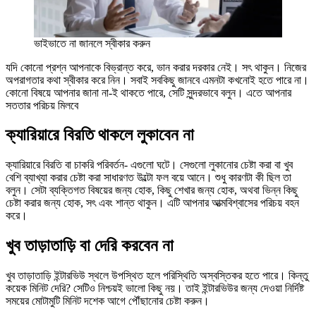
ভাইভাতে না জানলে স্বীকার করুন
যদি কোনো প্রশ্ন আপনাকে বিভ্রান্ত করে, ভান করার দরকার নেই। সৎ থাকুন। নিজের
অপরাগতার কথা স্বীকার করে নিন। সবাই সবকিছু জানবে এমনটা কখনোই হতে পারে না।
কোনো বিষয়ে আপনার জানা না-ই থাকতে পারে, সেটি সুন্দরভাবে বলুন। এতে আপনার
সততার পরিচয় মিলবে
ক্যারিয়ারে বিরতি থাকলে লুকাবেন না
ক্যারিয়ারে বিরতি বা চাকরি পরিবর্তন- এগুলো ঘটে। সেগুলো লুকানোর চেষ্টা করা বা খুব
বেশি ব্যাখ্যা করার চেষ্টা করা সাধারণত উল্টো ফল বয়ে আনে। শুধু কারণটা কী ছিল তা
বলুন। সেটা ব্যক্তিগত বিষয়ের জন্য হোক, কিছু শেখার জন্য হোক, অথবা ভিন্ন কিছু
চেষ্টা করার জন্য হোক, সৎ এবং শান্ত থাকুন। এটি আপনার আত্মবিশ্বাসের পরিচয় বহন
করে।
খুব তাড়াতাড়ি বা দেরি করবেন না
খুব তাড়াতাড়ি ইন্টারভিউ স্থলে উপস্থিত হলে পরিস্থিতি অস্বস্তিকর হতে পারে। কিন্তু
কয়েক মিনিট দেরি? সেটিও নিশ্চয়ই ভালো কিছু নয়। তাই ইন্টারভিউর জন্য দেওয়া নির্দিষ্ট
সময়ের মোটামুটি মিনিট দশেক আগে পৌঁছানোর চেষ্টা করুন।