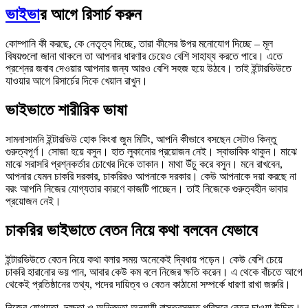
ভাইভা
র আগে রিসার্চ করুন
কোম্পানি কী করছে, কে নেতৃত্ব দিচ্ছে, তারা কীসের উপর মনোযোগ দিচ্ছে – মূল
বিষয়গুলো জানা থাকলে তা আপনার ধারণার চেয়েও বেশি সাহায্য করতে পারে। এতে
প্রশ্নের জবাব দেওয়ার আপনার জন্য আরও বেশি সহজ হয়ে উঠবে। তাই ইন্টারভিউতে
যাওয়ার আগে রিসার্চের দিকে খেয়াল রাখুন।
ভাইভাতে শারীরিক ভাষা
সামনাসামনি ইন্টারভিউ হোক কিংবা জুম মিটিং, আপনি কীভাবে বসছেন সেটাও কিন্তু
গুরুত্বপূর্ণ। সোজা হয়ে বসুন। হাত লুকানোর প্রয়োজন নেই। স্বাভাবিক থাকুন। মাঝে
মাঝে সরাসরি প্রশ্নকর্তার চোখের দিকে তাকান। মাথা উঁচু করে বসুন। মনে রাখবেন,
আপনার যেমন চাকরি দরকার, চাকরিরও আপনাকে দরকার। কেউ আপনাকে দয়া করছে না
বরং আপনি নিজের যোগ্যতার কারণে কাজটি পাচ্ছেন। তাই নিজেকে গুরুত্বহীন ভাবার
প্রয়োজন নেই।
চাকরির ভাইভাতে বেতন নিয়ে কথা বলবেন যেভাবে
ইন্টারভিউতে বেতন নিয়ে কথা বলার সময় অনেকেই দ্বিধায় পড়েন। কেউ বেশি চেয়ে
চাকরি হারানোর ভয় পান, আবার কেউ কম বলে নিজের ক্ষতি করেন। এ থেকে বাঁচতে আগে
থেকেই প্রতিষ্ঠানের তথ্য, পদের দায়িত্ব ও বেতন কাঠামো সম্পর্কে ধারণা রাখা জরুরি।
নিজের যোগ্যতা, দক্ষতা ও অভিজ্ঞতা অনুযায়ী বাস্তবসম্মত পরিসরে বেতন চাওয়া উচিত।