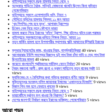
থাইল্যান্ডের স্কুলে বন্দুক হামলায় নিহত বেড়ে ৭
অন্ধকার গাড়িতে বৈঠক, সত্যিই মোজতবা খামেনি ছিলেন কিনা সন্দিহান
পেজেশকিয়ান
থাইল্যান্ডে স্কুলে এলোপাতাড়ি গুলি, নিহত ৭
সৌদিতে হুথিদের হামলায় শিশুসহ ১১ জন আহত
‘খুব শিগগির শেষ হবে যুদ্ধ’, আশাবাদ ট্রাম্পের
চিকেন নেক নিয়ে নতুন কৌশলে ভারত
হামলা করতে গিয়ে ইরানের ‘ফাঁদে’ ট্রাম্প, পিছু হটলেও ঘটবে চরম পরাজয়
থাইল্যান্ডে স্কুলছাত্রের গুলিতে শিক্ষক নিহত, আহত ১০
নতুন মার্কিন হামলা হলে উপসাগরীয় স্থাপনায় পাল্টা আঘাতের হুঁশিয়ারি ইরানের
ফ্লুভার ট্যাবলেটের কাজ, খাওয়ার নিয়ম, পার্শ্বপ্রতিক্রিয়া
40 views
আনোয়ারায় ইউপি সদস্যের বিরুদ্ধে দুই লাখ টাকা চাঁদা দাবি ও দেড় লাখ টাকা
ছিনতাইয়ের মামলা
40 views
কুয়েতে বাংলাদেশি শ্রমিকদের সর্বনিম্ন বেতন নির্ধারণ
20 views
সৈয়দ মুজতবা আলী : রম্য রচনা ও ভ্রমণ সাহিত্যে নতুন বাকের স্রষ্টা
11
views
মুনাফিকের যে ৭ বৈশিষ্ট্যের কথা পবিত্র কুরআনে বর্ণিত আছে
9 views
মুক্তিযুদ্ধের অনবদ্য দলিল জাহানারা ইমামের ‘একাত্তরে দিনগুলি’
9 views
বিকাশ পিন লক হলে যেভাবে খুলবেন
9 views
থাইল্যান্ডের স্কুলে বন্দুক হামলায় নিহত বেড়ে ৭
7 views
ডায়াবেটিসে ড্রাগন ফল খাওয়া কি নিরাপদ?
5 views
দেশের জনগণই নির্ধারণ করবে ইরানের ভবিষ্যৎ: পেজেশকিয়ান
5 views
আরো পড়ুন