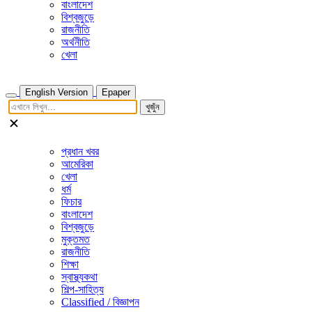
বাংলাদেশ
বিশ্বজুড়ে
রাজনীতি
অর্থনীতি
খেলা
English Version
Epaper
খুজুঁন
প্রধান খবর
আমেরিকা
খেলা
ধর্ম
ফিচার
বাংলাদেশ
বিশ্বজুড়ে
মুক্তমত
রাজনীতি
শিক্ষা
স্বাস্থ্যকথা
শিল্প-সাহিত্য
Classified / বিজ্ঞাপন