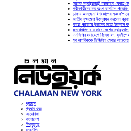
সাবেক স্বরাষ্ট্রমন্ত্রী কামালকে ফেরত চেয়ে দিল্লি
পরীক্ষার্থীদের বড় অংশ দুর্ভোগে পড়েনি: ড. মাহ্‌দ
ঢাকায় আসছেন বিশ্বকাপের মঞ্চ কাঁপানো সেই সঞ্জয
জাতীয় বৃক্ষমেলা উদ্বোধন করলেন প্রধানমন্ত্রী
কারো পরাজয়ে উন্মাদের মতো উল্লাস করতে হয় না:
জবাবদিহিতার অভাবে দেশের স্বাস্থ্যখাত নানা সং
এনসিপির সমাবেশে বিস্ফোরণ, যুবলীগের দুই নেতাক
সব নাগরিককে ডিজিটাল সেবার আওতায় আনতে হবে: 
প্রচ্ছদ
প্রধান খবর
আমেরিকা
বাংলাদেশ
বিশ্বজুড়ে
রাজনীতি