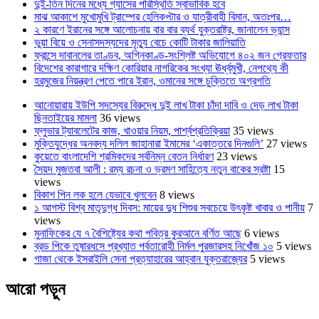
দুই-তিন দিনের মধ্যে গ্যাসের পরিস্থিতি স্বাভাবিক হবে
মাঝ আকাশে মুখোমুখি ট্রাম্পের হেলিকপ্টার ও যাত্রীবাহী বিমান, অতঃপর…
২ কারণে ইরানের সঙ্গে আলোচনায় বার বার ব্যর্থ যুক্তরাষ্ট্র, জানালেন ভ্যান্স
ভুয়া বিয়ে ও সেনাসদস্যদের মৃত্যু বেচে কোটি টাকার জালিয়াতি
ফ্রান্সে দাবানলের তাণ্ডব, অগ্নিকাণ্ড-সংশ্লিষ্ট অভিযোগে ৪০২ জন গ্রেফতার
বিদেশের কারাগারে দক্ষিণ কোরিয়ার নাগরিকের সংখ্যা ঊর্ধ্বমুখী, নেপথ্যে কী
হরমুজের নিয়ন্ত্রণ পেতে পারে ইরান, ওমানের সঙ্গে চুক্তিতে অগ্রগতি
আনোয়ারায় ইউপি সদস্যের বিরুদ্ধে দুই লাখ টাকা চাঁদা দাবি ও দেড় লাখ টাকা
ছিনতাইয়ের মামলা
36 views
ফ্লুভার ট্যাবলেটের কাজ, খাওয়ার নিয়ম, পার্শ্বপ্রতিক্রিয়া
35 views
মুক্তিযুদ্ধের অনবদ্য দলিল জাহানারা ইমামের ‘একাত্তরে দিনগুলি’
27 views
কুয়েতে বাংলাদেশি শ্রমিকদের সর্বনিম্ন বেতন নির্ধারণ
23 views
সৈয়দ মুজতবা আলী : রম্য রচনা ও ভ্রমণ সাহিত্যে নতুন বাকের স্রষ্টা
15
views
বিকাশ পিন লক হলে যেভাবে খুলবেন
8 views
১ আগস্ট বিশ্ব মাতৃদুগ্ধ দিবস: মায়ের দুধ শিশুর সবচেয়ে উৎকৃষ্ট খাবার ও পানীয়
7
views
মুনাফিকের যে ৭ বৈশিষ্ট্যের কথা পবিত্র কুরআনে বর্ণিত আছে
6 views
ব্রড পিকে তুষারধসে প্রখ্যাত পর্বতারোহী নির্মল ‍পুরজারসহ নিখোঁজ ১০
5 views
গাজা থেকে ইসরাইলি সেনা প্রত্যাহারের আহ্বান যুক্তরাজ্যের
5 views
আরো পড়ুন