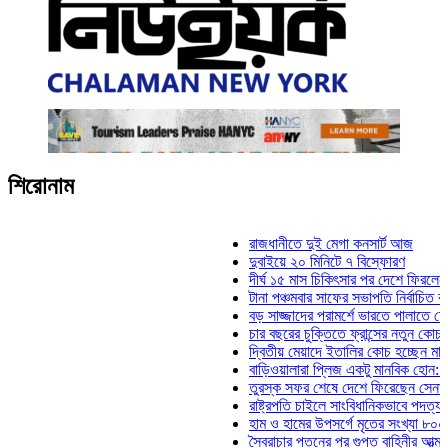
শিরোনাম
রাজধানীতে দুই মেগা কনসার্ট আজ
দুবাইয়ে ২০ মিনিটে ৭ বিস্ফোরণ
দীর্ঘ ১৫ মাস চিকিৎসার পর দেশে ফিরলেন ইলিয়াস 
টানা পঞ্চমবার সাফের সভাপতি নির্বাচিত কাজী সালাহ
বড় সাজ্জাদের পরামর্শে ভারতে পালাতে চেয়েছিল
চার বছরের চুক্তিতে ফ্রান্সের নতুন কোচ জিদান
দ্বিতীয় মেয়াদে ইতালির কোচ হচ্ছেন মানচিনি
বাড়িওয়ালারা প্লিজ একটু মানবিক হোন: মনিরা মিঠু
তুরস্ক সফর শেষে দেশে ফিরেছেন সেনাপ্রধান ও
রাষ্ট্রপতি চাইলে সাংবিধানিকভাবে পদত্যাগ করতে পারে
হাম ও হামের উপসর্গে মৃতের সংখ্যা ৮০০ ছাড়াল
স্বৈরাচার পতনের পর গুপ্ত বাহিনীর আত্মপ্রকাশ: প্রধ