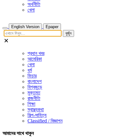
অর্থনীতি
খেলা
English Version
Epaper
খুজুঁন
প্রধান খবর
আমেরিকা
খেলা
ধর্ম
ফিচার
বাংলাদেশ
বিশ্বজুড়ে
মুক্তমত
রাজনীতি
শিক্ষা
স্বাস্থ্যকথা
শিল্প-সাহিত্য
Classified / বিজ্ঞাপন
আমাদের সাথে থাকুন