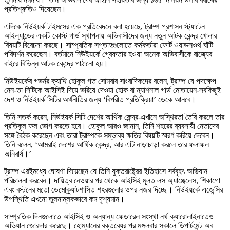
প্রতিশ্রুতিও দিয়েছেন।
এদিকে নিউইয়র্ক টাইমসের এক প্রতিবেদনে বলা হয়েছে, ট্রাম্প প্রশাসন স্ট্যাটেন
আইল্যান্ডের একটি কোস্ট গার্ড স্থাপনায় অভিবাসীদের জন্য নতুন আটক কেন্দ্র খোলার
বিষয়টি বিবেচনা করছে। সাম্প্রতিক সপ্তাহগুলোতে কর্মকর্তারা ফোর্ট ওয়াডসওর্থ ঘাঁটি
পরিদর্শন করেছেন। বর্তমানে নিউইয়র্কে গ্রেফতার হওয়া অনেক অভিবাসীকে রাজ্যের
বাইরে বিভিন্ন আটক কেন্দ্রে পাঠানো হয়।
নিউইয়র্কের গভর্নর ক্যাথি হোকুল গত সোমবার সাংবাদিকদের বলেন, ট্রাম্প যে পদক্ষেপ
নেন-তা সিটিকে আইসিই দিয়ে ভরিয়ে দেওয়া হোক বা ন্যাশনাল গার্ড মোতায়েন-সবকিছুই
দেশ ও নিউইয়র্ক সিটির অর্থনীতির জন্য ‘বিপরীত প্রতিক্রিয়া’ ডেকে আনবে।
তিনি সতর্ক করেন, নিউইয়র্ক সিটি দেশের আর্থিক কেন্দ্র-এখানে অস্থিরতা তৈরি করলে তার
প্রতিকূল ফল ভোগ করতে হবে। হোকুল আরও জানান, তিনি শহরের ব্যবসায়ী নেতাদের
সঙ্গে বৈঠক করেছেন এবং তারা ট্রাম্পকে সম্ভাব্য ক্ষতির বিষয়টি স্মরণ করিয়ে দেবেন।
তিনি বলেন, ‘আমরাই দেশের আর্থিক কেন্দ্র, আর এটি নাড়াচাড়া করলে তার ফলাফল
অনিবার্য।’
ট্রাম্প এরইমধ্যে ঘোষণা দিয়েছেন যে তিনি যুক্তরাষ্ট্রের ইতিহাসে সর্ববৃহৎ অভিযান
পরিচালনা করবেন। দায়িত্ব নেওয়ার পর থেকে আইসিই মূলত লস অ্যাঞ্জেলেস, শিকাগো
এবং বস্টনের মতো ডেমোক্র্যাটশাসিত শহরগুলোর ওপর নজর দিচ্ছে। নিউইয়র্কে এজেন্সির
উপস্থিতি এখনো তুলনামূলকভাবে কম দৃশ্যমান।
সাম্প্রতিক দিনগুলোতে আইসিই ও অন্যান্য ফেডারেল সংস্থা নর্থ ক্যারোলাইনাতেও
অভিযান জোরদার করেছে। হোম্যানের বক্তব্যের পর মঙ্গলবার সকালে ডিপার্টমেন্ট অব