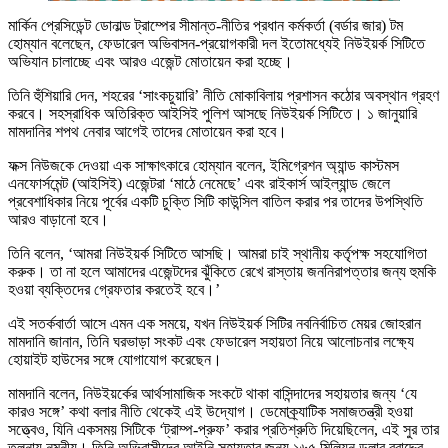
মার্কিন প্রেসিডেন্ট ডোনাল্ড ট্রাম্পের সীমান্ত-নীতির প্রধান কর্মকর্তা (বর্ডার জার) টম
হোম্যান বলেছেন, ফেডারেল অভিবাসন-প্রয়োগকারী দল ইতোমধ্যেই নিউইয়র্ক সিটিতে
অভিযান চালাচ্ছে এবং আরও এজেন্ট মোতায়েন করা হচ্ছে।
তিনি হুঁশিয়ারি দেন, শহরের ‘সাংকচুয়ারি’ নীতি মোকাবিলায় প্রশাসন কঠোর অবস্থান গ্রহণ
করবে। সহস্রাধিক অতিরিক্ত আইসিই পুলিশ আসছে নিউইয়র্ক সিটিতে। ১ জানুয়ারি
মামদানির শপথ নেবার আগেই তাদের মোতায়েন করা হবে।
ফক্স নিউজকে দেওয়া এক সাক্ষাৎকারে হোম্যান বলেন, ইমিগ্রেশন অ্যান্ড কাস্টমস
এনফোর্সমেন্ট (আইসিই) এজেন্টরা ‘মাঠে নেমেছে’ এবং রাইকার্স আইল্যান্ড জেলে
প্রবেশাধিকার নিয়ে পূর্বের একটি চুক্তি সিটি কাউন্সিল বাতিল করার পর তাদের উপস্থিতি
আরও বাড়ানো হবে।
তিনি বলেন, ‘আমরা নিউইয়র্ক সিটিতে আসছি। আমরা চাই স্থানীয় কর্তৃপক্ষ সহযোগিতা
করুক। তা না হলে আমাদের এজেন্টদের ঝুঁকিতে রেখে রাস্তায় জননিরাপত্তার জন্য হুমকি
হওয়া ব্যক্তিদের গ্রেফতার করতেই হবে।’
এই সতর্কবার্তা আসে এমন এক সময়ে, যখন নিউইয়র্ক সিটির নবনির্বাচিত মেয়র জোহরান
মামদানি জানান, তিনি ঘরভাড়া সংকট এবং ফেডারেল সহায়তা নিয়ে আলোচনার লক্ষ্যে
হোয়াইট হাউসের সঙ্গে যোগাযোগ করেছেন।
মামদানি বলেন, নিউইয়র্কের আর্থসামাজিক সংকটে থাকা বাসিন্দাদের সহায়তার জন্য ‘যে
কারও সঙ্গে’ কথা বলার নীতি থেকেই এই উদ্যোগ। ডেমোক্র্যাটিক সমাজতন্ত্রী হওয়া
সত্ত্বেও, যিনি একসময় সিটিকে ‘ট্রাম্প-প্রুফ’ করার প্রতিশ্রুতি দিয়েছিলেন, এই সুর তার
তুলনায় নমনীয়। তিনি অভিবাসীদের আইনি সহায়তার জন্য ১৬৫ মিলিয়ন ডলার বরাদ্দের