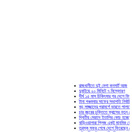
রাজধানীতে দুই মেগা কনসার্ট আজ
দুবাইয়ে ২০ মিনিটে ৭ বিস্ফোরণ
দীর্ঘ ১৫ মাস চিকিৎসার পর দেশে ফিরলেন ইলি
টানা পঞ্চমবার সাফের সভাপতি নির্বাচিত কাজী 
বড় সাজ্জাদের পরামর্শে ভারতে পালাতে চেয়
চার বছরের চুক্তিতে ফ্রান্সের নতুন কোচ জিদ
দ্বিতীয় মেয়াদে ইতালির কোচ হচ্ছেন মানচিনি
বাড়িওয়ালারা প্লিজ একটু মানবিক হোন: মনিরা 
তুরস্ক সফর শেষে দেশে ফিরেছেন সেনাপ্রধ