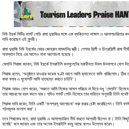
নিউ ইয়র্ক সিটির ফার্স্ট লেডি রামা দুয়াজির সঙ্গে এক ব্যক্তিগত সাক্ষাৎ ও আলাপচারিত
দাবি করেছেন এই সুন্দরী।
রামা দুয়াজি নিউ ইয়র্কের মেয়র জোহরান মামদানির স্ত্রী। পেশায় শিল্পী ও চিত্রশিল্পী 
অবস্থান নিয়ে এর আগেও নানা আলোচনা হয়েছে।
মেলানি শিরাজ জানান, নিউ ইয়র্কে ইসরাইলি কনসুলেটের স্বাধীনতা দিবস উদযাপনে যোগ দিত
শিরাজ বলেন, ‘অনুষ্ঠানে যাওয়ার কয়েক ঘণ্টা আগে আমি ক্যাফেতে কফি খাচ্ছিলাম। ঠি
কথা বলার এ সুযোগটি আমি হাতছাড়া করতে চাইনি’।
শিরাজ আরও যোগ করেন, ‘শুরুতে আমি নিজের আসল পরিচয় না দিয়ে শুধু ‘মেলানি’ হিসেবে
তার আচরণের ধরন বদলে যায়। যদিও ফার্স্ট লেডি হিসেবে তার দায়িত্ব অনুযায়ী তিনি যথে
শিরাজ দাবি করেন, তিনি একটি ‘ফলপ্রসূ আলোচনা’ শুরু করার চেষ্টা করেছিলেন। তিনি ফা
গঠনমূলক সংলাপ করা’।
তবে শিরাজের মতে, রামা দুয়াজি এ আলাপচারিতা দীর্ঘ করতে আগ্রহী ছিলেন না। তিনি কিছু
বলেছি’ বলে জানান এবং তার অনেক ইসরাইলি বন্ধু আছে বলেও উল্লেখ করেন।