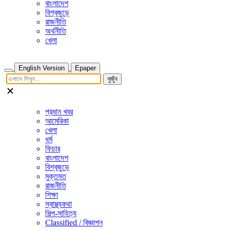
বাংলাদেশ
বিশ্বজুড়ে
রাজনীতি
অর্থনীতি
খেলা
English Version
Epaper
খুজুঁন
প্রধান খবর
আমেরিকা
খেলা
ধর্ম
ফিচার
বাংলাদেশ
বিশ্বজুড়ে
মুক্তমত
রাজনীতি
শিক্ষা
স্বাস্থ্যকথা
শিল্প-সাহিত্য
Classified / বিজ্ঞাপন