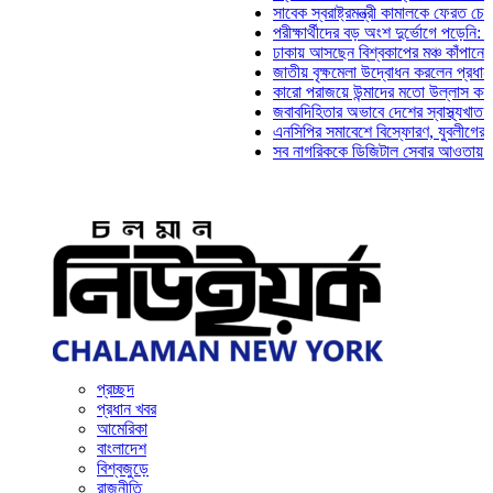
সাবেক স্বরাষ্ট্রমন্ত্রী কামালকে ফেরত চেয়ে দিল্ল
পরীক্ষার্থীদের বড় অংশ দুর্ভোগে পড়েনি: ড. মাহ্‌
ঢাকায় আসছেন বিশ্বকাপের মঞ্চ কাঁপানো সেই সঞ্জ
জাতীয় বৃক্ষমেলা উদ্বোধন করলেন প্রধানমন্ত্রী
কারো পরাজয়ে উন্মাদের মতো উল্লাস করতে হয় না
জবাবদিহিতার অভাবে দেশের স্বাস্থ্যখাত নানা স
এনসিপির সমাবেশে বিস্ফোরণ, যুবলীগের দুই নেতা
সব নাগরিককে ডিজিটাল সেবার আওতায় আনতে হবে: 
প্রচ্ছদ
প্রধান খবর
আমেরিকা
বাংলাদেশ
বিশ্বজুড়ে
রাজনীতি