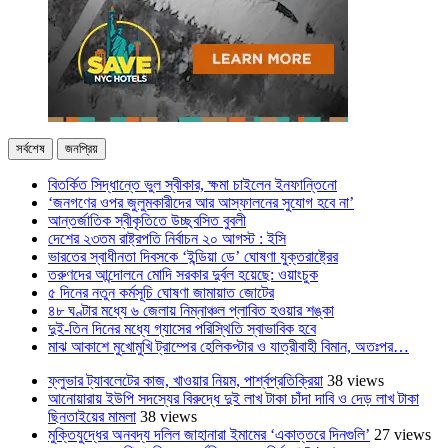
সর্বশেষ
জনপ্রিয়
বিতর্কিত সিদ্ধান্তে ভুল স্বীকার, ক্ষমা চাইলেন ইনফান্তিনো
‘জনগণের ওপর জুলুমকারীদের আর আস্ফালনের সুযোগ হবে না’
আন্তর্জাতিক স্বীকৃতিতে উচ্ছ্বসিত বুবলী
দেশের ২৩তম রাষ্ট্রপতি নির্বাচন ২০ আগস্ট : ইসি
ভারতের স্বাধীনতা দিবসকে ‘ইন্ডিয়া ডে’ ঘোষণা যুক্তরাষ্ট্রের
তরুণদের আন্দোলনে মোদি সরকার দুর্বল হয়েছে: ওয়াংচুক
৫ দিনের নতুন কর্মসূচি ঘোষণা জামায়াত জোটের
৪৮ ঘণ্টার মধ্যে ৬ জেলায় নিম্নাঞ্চল প্লাবিত হওয়ার শঙ্কা
দুই-তিন দিনের মধ্যে গ্যাসের পরিস্থিতি স্বাভাবিক হবে
মাঝ আকাশে মুখোমুখি ট্রাম্পের হেলিকপ্টার ও যাত্রীবাহী বিমান, অতঃপর…
ফ্লুভার ট্যাবলেটের কাজ, খাওয়ার নিয়ম, পার্শ্বপ্রতিক্রিয়া
38 views
আনোয়ারায় ইউপি সদস্যের বিরুদ্ধে দুই লাখ টাকা চাঁদা দাবি ও দেড় লাখ টাকা
ছিনতাইয়ের মামলা
38 views
মুক্তিযুদ্ধের অনবদ্য দলিল জাহানারা ইমামের ‘একাত্তরে দিনগুলি’
27 views