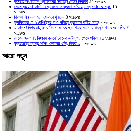
কুয়েতে বাংলাদেশি শ্রমিকদের সর্বনিম্ন বেতন নির্ধারণ
24 views
সৈয়দ মুজতবা আলী : রম্য রচনা ও ভ্রমণ সাহিত্যে নতুন বাকের স্রষ্টা
15
views
বিকাশ পিন লক হলে যেভাবে খুলবেন
8 views
মুনাফিকের যে ৭ বৈশিষ্ট্যের কথা পবিত্র কুরআনে বর্ণিত আছে
7 views
১ আগস্ট বিশ্ব মাতৃদুগ্ধ দিবস: মায়ের দুধ শিশুর সবচেয়ে উৎকৃষ্ট খাবার ও পানীয়
7
views
দেশের জনগণই নির্ধারণ করবে ইরানের ভবিষ্যৎ: পেজেশকিয়ান
5 views
যুক্তরাষ্ট্রে ব্যস্ত শপিং এলাকায় গুলি, নিহত ৩
5 views
আরো পড়ুন