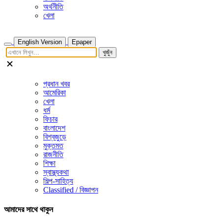
অর্থনীতি
খেলা
English Version
Epaper
খুজুঁন
প্রধান খবর
আমেরিকা
খেলা
ধর্ম
ফিচার
বাংলাদেশ
বিশ্বজুড়ে
মুক্তমত
রাজনীতি
শিক্ষা
স্বাস্থ্যকথা
শিল্প-সাহিত্য
Classified / বিজ্ঞাপন
আমাদের সাথে থাকুন