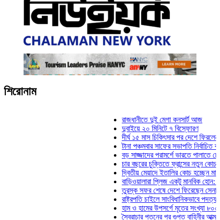
শিরোনাম
রাজধানীতে দুই মেগা কনসার্ট আজ
দুবাইয়ে ২০ মিনিটে ৭ বিস্ফোরণ
দীর্ঘ ১৫ মাস চিকিৎসার পর দেশে ফিরলেন ইলিয়াস 
টানা পঞ্চমবার সাফের সভাপতি নির্বাচিত কাজী সালা
বড় সাজ্জাদের পরামর্শে ভারতে পালাতে চেয়েছি
চার বছরের চুক্তিতে ফ্রান্সের নতুন কোচ জিদান
দ্বিতীয় মেয়াদে ইতালির কোচ হচ্ছেন মানচিনি
বাড়িওয়ালারা প্লিজ একটু মানবিক হোন: মনিরা মিঠ
তুরস্ক সফর শেষে দেশে ফিরেছেন সেনাপ্রধান 
রাষ্ট্রপতি চাইলে সাংবিধানিকভাবে পদত্যাগ করতে পার
হাম ও হামের উপসর্গে মৃতের সংখ্যা ৮০০ ছাড়াল
স্বৈরাচার পতনের পর গুপ্ত বাহিনীর আত্মপ্রকাশ: প্র