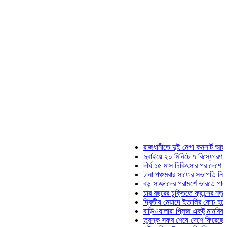
রাজধানীতে দুই মেগা কনসার্ট আজ
দুবাইয়ে ২০ মিনিটে ৭ বিস্ফোরণ
দীর্ঘ ১৫ মাস চিকিৎসার পর দেশে ফিরলেন 
টানা পঞ্চমবার সাফের সভাপতি নির্বাচিত কা
বড় সাজ্জাদের পরামর্শে ভারতে পালাতে চ
চার বছরের চুক্তিতে ফ্রান্সের নতুন কোচ 
দ্বিতীয় মেয়াদে ইতালির কোচ হচ্ছেন মানচ
বাড়িওয়ালারা প্লিজ একটু মানবিক হোন: মনি
তুরস্ক সফর শেষে দেশে ফিরেছেন সেনাপ