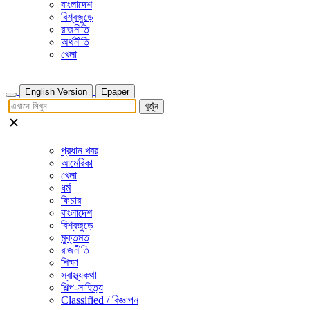
বাংলাদেশ
বিশ্বজুড়ে
রাজনীতি
অর্থনীতি
খেলা
English Version
Epaper
খুজুঁন
প্রধান খবর
আমেরিকা
খেলা
ধর্ম
ফিচার
বাংলাদেশ
বিশ্বজুড়ে
মুক্তমত
রাজনীতি
শিক্ষা
স্বাস্থ্যকথা
শিল্প-সাহিত্য
Classified / বিজ্ঞাপন