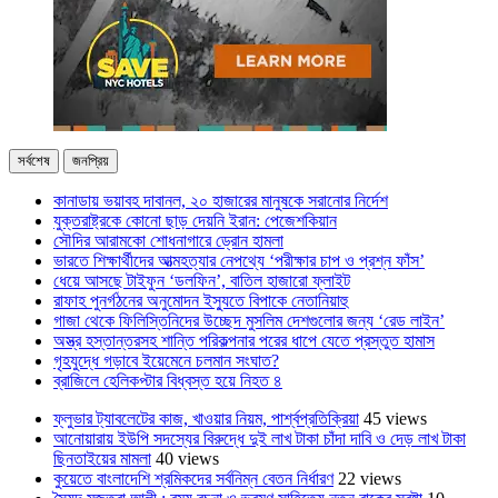
সর্বশেষ
জনপ্রিয়
কানাডায় ভয়াবহ দাবানল, ২০ হাজারের মানুষকে সরানোর নির্দেশ
যুক্তরাষ্ট্রকে কোনো ছাড় দেয়নি ইরান: পেজেশকিয়ান
সৌদির আরামকো শোধনাগারে ড্রোন হামলা
ভারতে শিক্ষার্থীদের আত্মহত্যার নেপথ্যে ‘পরীক্ষার চাপ ও প্রশ্ন ফাঁস’
ধেয়ে আসছে টাইফুন ‘ডলফিন’, বাতিল হাজারো ফ্লাইট
রাফাহ পুনর্গঠনের অনুমোদন ইস্যুতে বিপাকে নেতানিয়াহু
গাজা থেকে ফিলিস্তিনিদের উচ্ছেদ মুসলিম দেশগুলোর জন্য ‘রেড লাইন’
অস্ত্র হস্তান্তরসহ শান্তি পরিকল্পনার পরের ধাপে যেতে প্রস্তুত হামাস
গৃহযুদ্ধে গড়াবে ইয়েমেনে চলমান সংঘাত?
ব্রাজিলে হেলিকপ্টার বিধ্বস্ত হয়ে নিহত ৪
ফ্লুভার ট্যাবলেটের কাজ, খাওয়ার নিয়ম, পার্শ্বপ্রতিক্রিয়া
45 views
আনোয়ারায় ইউপি সদস্যের বিরুদ্ধে দুই লাখ টাকা চাঁদা দাবি ও দেড় লাখ টাকা
ছিনতাইয়ের মামলা
40 views
কুয়েতে বাংলাদেশি শ্রমিকদের সর্বনিম্ন বেতন নির্ধারণ
22 views