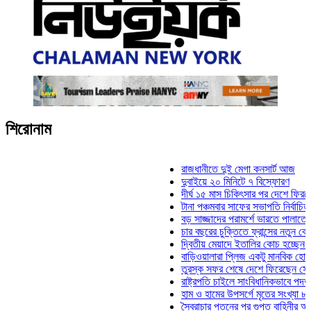
শিরোনাম
রাজধানীতে দুই মেগা কনসার্ট আজ
দুবাইয়ে ২০ মিনিটে ৭ বিস্ফোরণ
দীর্ঘ ১৫ মাস চিকিৎসার পর দেশে ফিরলেন ইলিয়
টানা পঞ্চমবার সাফের সভাপতি নির্বাচিত কাজী স
বড় সাজ্জাদের পরামর্শে ভারতে পালাতে চেয়ে
চার বছরের চুক্তিতে ফ্রান্সের নতুন কোচ জিদা
দ্বিতীয় মেয়াদে ইতালির কোচ হচ্ছেন মানচিনি
বাড়িওয়ালারা প্লিজ একটু মানবিক হোন: মনিরা ম
তুরস্ক সফর শেষে দেশে ফিরেছেন সেনাপ্রধা
রাষ্ট্রপতি চাইলে সাংবিধানিকভাবে পদত্যাগ করতে প
হাম ও হামের উপসর্গে মৃতের সংখ্যা ৮০০ ছাড়
স্বৈরাচার পতনের পর গুপ্ত বাহিনীর আত্মপ্রকাশ: 