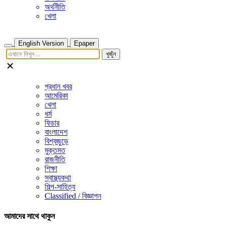
অর্থনীতি
খেলা
English Version
Epaper
খুজুঁন
প্রধান খবর
আমেরিকা
খেলা
ধর্ম
ফিচার
বাংলাদেশ
বিশ্বজুড়ে
মুক্তমত
রাজনীতি
শিক্ষা
স্বাস্থ্যকথা
শিল্প-সাহিত্য
Classified / বিজ্ঞাপন
আমাদের সাথে থাকুন