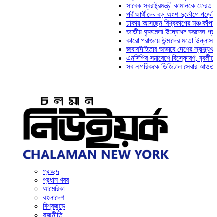
সাবেক স্বরাষ্ট্রমন্ত্রী কামালকে ফেরত চেয়ে দি
পরীক্ষার্থীদের বড় অংশ দুর্ভোগে পড়েনি: ড. মাহ
ঢাকায় আসছেন বিশ্বকাপের মঞ্চ কাঁপানো সেই স
জাতীয় বৃক্ষমেলা উদ্বোধন করলেন প্রধানমন্ত্রী
কারো পরাজয়ে উন্মাদের মতো উল্লাস করতে হয়
জবাবদিহিতার অভাবে দেশের স্বাস্থ্যখাত নানা
এনসিপির সমাবেশে বিস্ফোরণ, যুবলীগের দুই নে
সব নাগরিককে ডিজিটাল সেবার আওতায় আনতে হব
প্রচ্ছদ
প্রধান খবর
আমেরিকা
বাংলাদেশ
বিশ্বজুড়ে
রাজনীতি