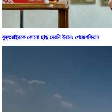
যুক্তরাষ্ট্রকে কোনো ছাড় দেয়নি ইরান: পেজেশকিয়ান