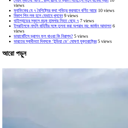
সৈয়দ মুজতবা আলী : রম্য রচনা ও ভ্রমণ সাহিত্যে নতুন বাকের স্রষ্টা
10
views
মুনাফিকের যে ৭ বৈশিষ্ট্যের কথা পবিত্র কুরআনে বর্ণিত আছে
10 views
বিকাশ পিন লক হলে যেভাবে খুলবেন
9 views
থাইল্যান্ডের স্কুলে বন্দুক হামলায় নিহত বেড়ে ৭
7 views
ইসরাইলকে নাৎসি বাহিনীর সঙ্গে তুলনা করা অপরাধ নয়: জার্মান আদালত
6
views
ডায়াবেটিসে ড্রাগন ফল খাওয়া কি নিরাপদ?
5 views
ভারতের স্বাধীনতা দিবসকে ‘ইন্ডিয়া ডে’ ঘোষণা যুক্তরাষ্ট্রের
5 views
আরো পড়ুন