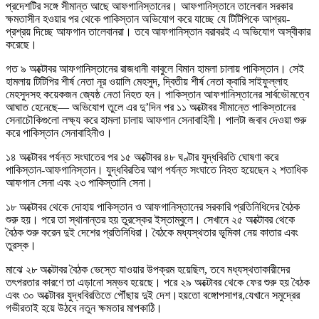
প্রদেশটির সঙ্গে সীমান্ত আছে আফগানিস্তানের। আফগানিস্তানে তালেবান সরকার
ক্ষমতাসীন হওয়ার পর থেকে পাকিস্তান অভিযোগ করে যাচ্ছে যে টিটিপিকে আশ্রয়-
প্রশ্রয় দিচ্ছে আফগান তালেবানরা। তবে আফগানিস্তান বরাবরই এ অভিযোগ অস্বীকার
করেছে।
গত ৯ অক্টোবর আফগানিস্তানের রাজধানী কাবুলে বিমান হামলা চালায় পাকিস্তান। সেই
হামলায় টিটিপির শীর্ষ নেতা নূর ওয়ালি মেহসুদ, দ্বিতীয় শীর্ষ নেতা ক্বারি সাইফুল্লাহ
মেহসুদসহ কয়েকজন জ্যেষ্ঠ নেতা নিহত হন। পাকিস্তান আফগানিস্তানের সার্বভৌমত্বে
আঘাত হেনেছে— অভিযোগ তুলে এর দু’দিন পর ১১ অক্টোবর সীমান্তে পাকিস্তানের
সেনাচৌকিগুলো লক্ষ্য করে হামলা চালায় আফগান সেনাবাহিনী। পালটা জবাব দেওয়া শুরু
করে পাকিস্তান সেনাবাহিনীও।
১৪ অক্টোবর পর্যন্ত সংঘাতের পর ১৫ অক্টোবর ৪৮ ঘণ্টার যুদ্ধবিরতি ঘোষণা করে
পাকিস্তান-আফগানিস্তান। যুদ্ধবিরতির আগ পর্যন্ত সংঘাতে নিহত হয়েছেন ২ শতাধিক
আফগান সেনা এবং ২৩ পাকিস্তানি সেনা।
১৮ অক্টোবর থেকে দোহায় পাকিস্তান ও আফগানিস্তানের সরকারি প্রতিনিধিদের বৈঠক
শুরু হয়। পরে তা স্থানান্তর হয় তুরস্কের ইস্তাম্বুলে। সেখানে ২৫ অক্টোবর থেকে
বৈঠক শুরু করেন দুই দেশের প্রতিনিধিরা। বৈঠকে মধ্যস্থতার ভূমিকা নেয় কাতার এবং
তুরস্ক।
মাঝে ২৮ অক্টোবর বৈঠক ভেস্তে যাওয়ার উপক্রম হয়েছিল, তবে মধ্যস্থতাকারীদের
তৎপরতার কারণে তা এড়ানো সম্ভব হয়েছে। পরে ২৯ অক্টোবর থেকে ফের শুরু হয় বৈঠক
এবং ৩০ অক্টোবর যুদ্ধবিরতিতে পৌঁছায় দুই দেশ।হয়তো বঙ্গোপসাগর,যেখানে সমুদ্রের
গভীরতাই হয়ে উঠবে নতুন ক্ষমতার মাপকাঠি।