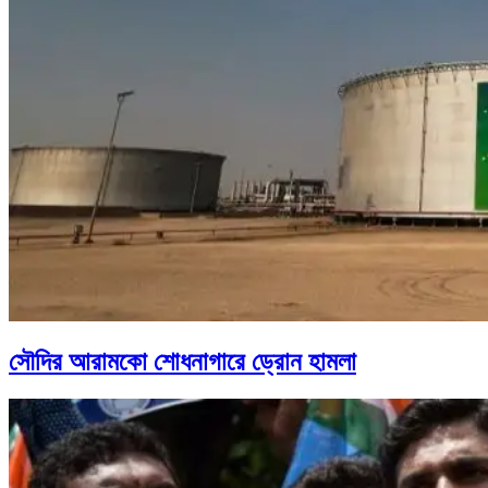
সৌদির আরামকো শোধনাগারে ড্রোন হামলা