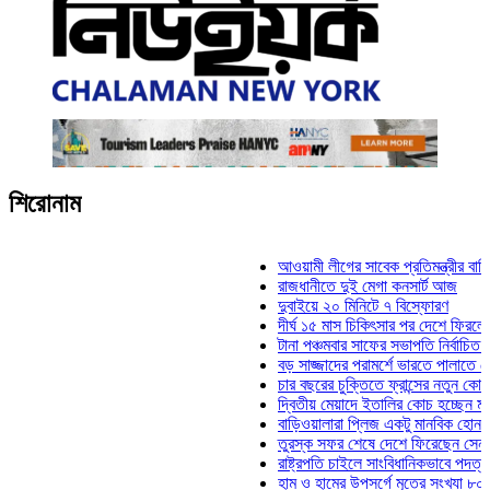
শিরোনাম
আওয়ামী লীগের সাবেক প্রতিমন্ত্রীর বাড়িতে হামল
রাজধানীতে দুই মেগা কনসার্ট আজ
দুবাইয়ে ২০ মিনিটে ৭ বিস্ফোরণ
দীর্ঘ ১৫ মাস চিকিৎসার পর দেশে ফিরলেন ইলিয়াস
টানা পঞ্চমবার সাফের সভাপতি নির্বাচিত কাজী সালা
বড় সাজ্জাদের পরামর্শে ভারতে পালাতে চেয়েছি
চার বছরের চুক্তিতে ফ্রান্সের নতুন কোচ জিদান
দ্বিতীয় মেয়াদে ইতালির কোচ হচ্ছেন মানচিনি
বাড়িওয়ালারা প্লিজ একটু মানবিক হোন: মনিরা মিঠ
তুরস্ক সফর শেষে দেশে ফিরেছেন সেনাপ্রধান 
রাষ্ট্রপতি চাইলে সাংবিধানিকভাবে পদত্যাগ করতে পার
হাম ও হামের উপসর্গে মৃতের সংখ্যা ৮০০ ছাড়াল