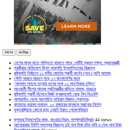
সর্বশেষ
জনপ্রিয়
দেশের মানুষ যাতে শান্তিতে থাকতে পারে, সেটিই প্রধান লক্ষ্য: প্রধানমন্ত্রী
পরকীয়ার অভিযোগ ফিফা সভাপতি ইনফান্তিনোর বিরুদ্ধে
রাষ্ট্রপতি নির্বাচনে ১১ দলীয় জোটের প্রার্থী কর্নেল (অব.) অলি আহমদ
সৌদি আরবে আগুনে পুড়ে ১৭ বাংলাদেশির মৃত্যু
‘সালমান শাহকে হত্যায় ডনের সঙ্গে ১২ লাখ টাকায় চুক্তি’
আওয়ামী লীগের সাবেক প্রতিমন্ত্রীর বাড়িতে হামলা, ভাঙচুর
রাষ্ট্রপতি প্রার্থী হিসেবে মির্জা ফখরুলকেই বেছে নিল বিএনপি
আগারগাঁও থেকে আলোচিত ভাইরাল মিজান গ্রেপ্তার
কানাডায় ভয়াবহ দাবানল, ২০ হাজারের মানুষকে সরানোর নির্দেশ
যুক্তরাষ্ট্রকে কোনো ছাড় দেয়নি ইরান: পেজেশকিয়ান
ফ্লুভার ট্যাবলেটের কাজ, খাওয়ার নিয়ম, পার্শ্বপ্রতিক্রিয়া
44 views
আনোয়ারায় ইউপি সদস্যের বিরুদ্ধে দুই লাখ টাকা চাঁদা দাবি ও দেড় লাখ টাকা