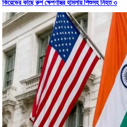
কিয়েভের কাছে রুশ ক্ষেপণাস্ত্র হামলায় শিশুসহ নিহত ৩