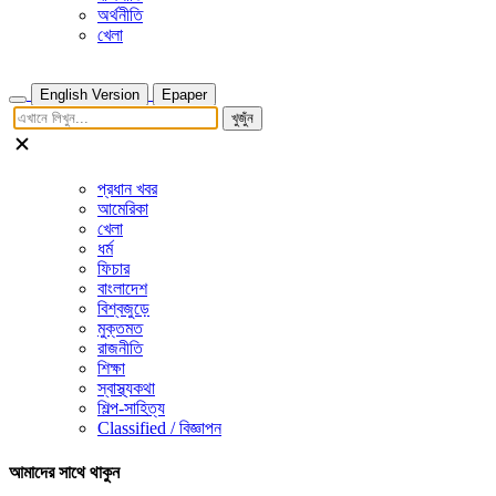
অর্থনীতি
খেলা
English Version
Epaper
খুজুঁন
প্রধান খবর
আমেরিকা
খেলা
ধর্ম
ফিচার
বাংলাদেশ
বিশ্বজুড়ে
মুক্তমত
রাজনীতি
শিক্ষা
স্বাস্থ্যকথা
শিল্প-সাহিত্য
Classified / বিজ্ঞাপন
আমাদের সাথে থাকুন