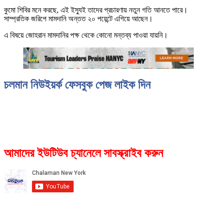
কুমো শিবির মনে করছে, এই ইস্যুই তাদের প্রচারণায় নতুন গতি আনতে পারে।
সাম্প্রতিক জরিপে মামদানি অন্তত ২০ পয়েন্টে এগিয়ে আছেন।
এ বিষয়ে জোহরান মামদানির পক্ষ থেকে কোনো মন্তব্য পাওয়া যায়নি।
চলমান নিউইয়র্ক ফেসবুক পেজ লাইক দিন
আমাদের ইউটিউব চ্যানেলে সাবস্ক্রাইব করুন