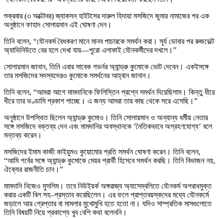
শুক্রবার (৩ অক্টোবর) জ্যাকসন হাইটসের দারুল হিদায়া মসজিদে জুমার নামাজের পর এক
অনুষ্ঠানে ফাহাদ সোলায়মান এই ঘোষণা দেন।
তিনি বলেন, “যৌনকর্ম বৈধকরণ মানে মানব পাচারকে সমর্থন করা। সূর্য ডোবার পর রুজভেল্ট
অ্যাভিনিউতে বের হলে দেখা যায়—পুরো এলাকাই যৌনকর্মীদের দখলে।”
সোলায়মান জানান, তিনি এবার সাবেক গভর্নর অ্যান্ড্রু কুমোকে ভোট দেবেন। একইসঙ্গে
তার মসজিদের সদস্যদেরও কুমোকে সমর্থনের আহ্বান জানান।
তিনি বলেন, “আমরা আগে মামদানিকে ফিলিস্তিন প্রশ্নে সমর্থন দিয়েছিলাম। কিন্তু ধীরে
ধীরে তার ভণ্ডামি প্রকাশ পাচ্ছে। এ জন্য আমরা তার কাছ থেকে সরে এসেছি।”
অনুষ্ঠানে উপস্থিত ছিলেন অ্যান্ড্রু কুমোও। তিনি সোলায়মান ও অন্যান্য ধর্মীয় নেতার
সঙ্গে মসজিদে বক্তব্য দেন এবং মামদানির অবস্থানকে ‘নৈতিকভাবে অগ্রহণযোগ্য’ বলে
মন্তব্য করেন।
মসজিদের ইমাম কাজী কাইয়ুমও কুয়োমোর প্রতি সমর্থন ঘোষণা করেন। তিনি বলেন,
“আমি গর্বের সঙ্গে অ্যান্ড্রু কুমোকে মেয়র প্রার্থী হিসেবে সমর্থন করছি। তিনি বিভাজন নয়,
ঐক্যের রাজনীতি চান।”
মামদানি নিজেও মুসলিম। তবে নিউইয়র্ক অঙ্গরাজ্য অ্যাসেম্বলিতে যৌনকর্ম অপরাধমুক্ত
করার একটি বিল সহ–প্রস্তাব করেছিলেন। এর ফলে প্রাপ্তবয়স্কদের মধ্যে যৌনকর্মে
জড়ালে আর গ্রেপ্তার বা মামলার মুখোমুখি হতে হতো না। যদিও সাম্প্রতিক মাসগুলোতে
তিনি বিষয়টি নিয়ে প্রকাশ্যে খুব বেশি কথা বলেননি।