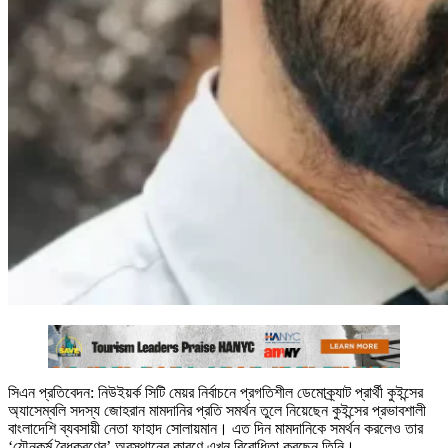
সিএন প্রতিবেদন: নিউইয়র্ক সিটি মেয়র নির্বাচনে প্রগতিশীল ডেমোক্র্যাট প্রার্থী কুইন্সের
অ্যাসেম্বলি সদস্য জোহরান মামদানির প্রতি সমর্থন তুলে নিয়েছেন কুইন্সের প্রভাবশালী
বাংলাদেশি ব্যবসায়ী নেতা ফাহাদ সোলায়মান। এত দিন মামদানিকে সমর্থন করলেও তার
‘যৌনকর্ম বৈধকরণের’ অবস্থানের কারণে এখন বিরোধিতা করছেন তিনি।