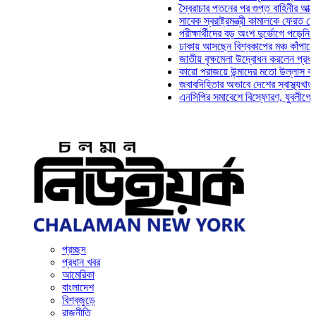
স্বৈরাচার পতনের পর গুপ্ত বাহিনীর আত্মপ্রকাশ: প্
সাবেক স্বরাষ্ট্রমন্ত্রী কামালকে ফেরত চেয়ে দিল্ল
পরীক্ষার্থীদের বড় অংশ দুর্ভোগে পড়েনি: ড. মাহ্‌
ঢাকায় আসছেন বিশ্বকাপের মঞ্চ কাঁপানো সেই সঞ্জ
জাতীয় বৃক্ষমেলা উদ্বোধন করলেন প্রধানমন্ত্রী
কারো পরাজয়ে উন্মাদের মতো উল্লাস করতে হয় ন
জবাবদিহিতার অভাবে দেশের স্বাস্থ্যখাত নানা স
এনসিপির সমাবেশে বিস্ফোরণ, যুবলীগের দুই নেতা
প্রচ্ছদ
প্রধান খবর
আমেরিকা
বাংলাদেশ
বিশ্বজুড়ে
রাজনীতি