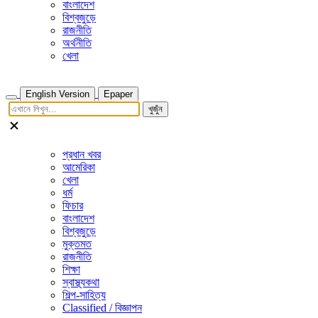
বাংলাদেশ
বিশ্বজুড়ে
রাজনীতি
অর্থনীতি
খেলা
English Version
Epaper
খুজুঁন
প্রধান খবর
আমেরিকা
খেলা
ধর্ম
ফিচার
বাংলাদেশ
বিশ্বজুড়ে
মুক্তমত
রাজনীতি
শিক্ষা
স্বাস্থ্যকথা
শিল্প-সাহিত্য
Classified / বিজ্ঞাপন