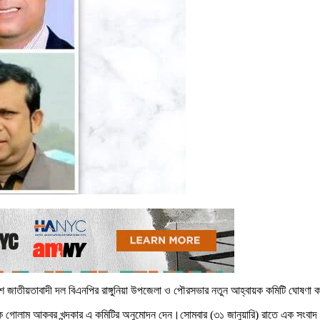
দেশ জাতীয়তাবাদী দল বিএনপির রাঙ্গুনিয়া উপজেলা ও পৌরসভার নতুন আহ্বায়ক কমিটি ঘোষণা
ায়ক গোলাম আকবর খন্দকার এ কমিটির অনুমোদন দেন।সোমবার (৩১ জানুয়ারি) রাতে এক সংবাদ ব