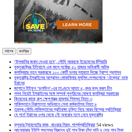
সর্বশেষ
জনপ্রিয়
‘উসকানির জবাব দেওয়া হবে’, সৌদি আরবকে ইয়েমেনের হুঁশিয়ারি
যুক্তরাষ্ট্রের ইতিহাসে এক মাসে সর্বোচ্চ ৫১ হাজার অভিবাসী আটক
কলম্বিয়ার নতুন সরকারকে ১০০ কোটি ডলার সহায়তা দিচ্ছে ট্রাম্প প্রশাসন
যুক্তরাষ্ট্র-ইসরাইলের আগ্রাসন মোকাবিলায় মুসলিম দেশগুলোকে ‘ঐক্যের’ ডাক
ইরানের
জাপানে টাইফুন ‘ডলফিন’-এর তাণ্ডবে আহত ৫, বন্দর বন্ধ করল চীন
শপথ নিয়েই ইসরাইলের সঙ্গে সম্পর্ক পুনর্গঠনের ঘোষণা কলম্বিয়া সরকারের
কিয়েভের কাছে রুশ ক্ষেপণাস্ত্র হামলায় শিশুসহ নিহত ৩
পাকিস্তানে নিরাপত্তা অভিযানে সেনা কর্মকর্তাসহ নিহত ৮
তুরস্ক-সৌদি-পাকিস্তানের প্রতিরক্ষা চুক্তি নিয়ে আরব বিশ্বের প্রতিক্রিয়া
যে শর্তে ইরানের ওপর থেকে নৌ অবরোধ তুলে নেবে যুক্তরাষ্ট্র
ফ্লুভার ট্যাবলেটের কাজ, খাওয়ার নিয়ম, পার্শ্বপ্রতিক্রিয়া
54 views
আনোয়ারায় ইউপি সদস্যের বিরুদ্ধে দুই লাখ টাকা চাঁদা দাবি ও দেড় লাখ টাকা