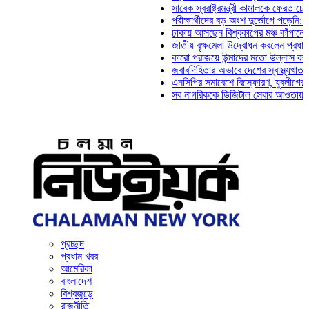
সাবেক স্বরাষ্ট্রমন্ত্রী কামালকে ফেরত চেয়ে দিল্ল
পরীক্ষার্থীদের বড় অংশ দুর্ভোগে পড়েনি: ড. মাহ্‌
ঢাকায় আসছেন বিশ্বকাপের মঞ্চ কাঁপানো সেই সঞ্জ
জাতীয় বৃক্ষমেলা উদ্বোধন করলেন প্রধানমন্ত্রী
কারো পরাজয়ে উন্মাদের মতো উল্লাস করতে হয় না
জবাবদিহিতার অভাবে দেশের স্বাস্থ্যখাত নানা সং
এনসিপির সমাবেশে বিস্ফোরণ, যুবলীগের দুই নেতাক
সব নাগরিককে ডিজিটাল সেবার আওতায় আনতে হবে: 
প্রচ্ছদ
প্রধান খবর
আমেরিকা
বাংলাদেশ
বিশ্বজুড়ে
রাজনীতি