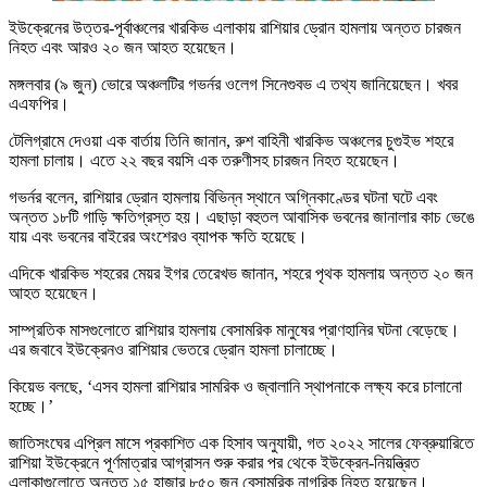
ইউক্রেনের উত্তর-পূর্বাঞ্চলের খারকিভ এলাকায় রাশিয়ার ড্রোন হামলায় অন্তত চারজন
নিহত এবং আরও ২০ জন আহত হয়েছেন।
মঙ্গলবার (৯ জুন) ভোরে অঞ্চলটির গভর্নর ওলেগ সিনেগুবভ এ তথ্য জানিয়েছেন। খবর
এএফপির।
টেলিগ্রামে দেওয়া এক বার্তায় তিনি জানান, রুশ বাহিনী খারকিভ অঞ্চলের চুগুইভ শহরে
হামলা চালায়। এতে ২২ বছর বয়সি এক তরুণীসহ চারজন নিহত হয়েছেন।
গভর্নর বলেন, রাশিয়ার ড্রোন হামলায় বিভিন্ন স্থানে অগ্নিকাণ্ডের ঘটনা ঘটে এবং
অন্তত ১৮টি গাড়ি ক্ষতিগ্রস্ত হয়। এছাড়া বহুতল আবাসিক ভবনের জানালার কাচ ভেঙে
যায় এবং ভবনের বাইরের অংশেরও ব্যাপক ক্ষতি হয়েছে।
এদিকে খারকিভ শহরের মেয়র ইগর তেরেখভ জানান, শহরে পৃথক হামলায় অন্তত ২০ জন
আহত হয়েছেন।
সাম্প্রতিক মাসগুলোতে রাশিয়ার হামলায় বেসামরিক মানুষের প্রাণহানির ঘটনা বেড়েছে।
এর জবাবে ইউক্রেনও রাশিয়ার ভেতরে ড্রোন হামলা চালাচ্ছে।
কিয়েভ বলছে, ‘এসব হামলা রাশিয়ার সামরিক ও জ্বালানি স্থাপনাকে লক্ষ্য করে চালানো
হচ্ছে।’
জাতিসংঘের এপ্রিল মাসে প্রকাশিত এক হিসাব অনুযায়ী, গত ২০২২ সালের ফেব্রুয়ারিতে
রাশিয়া ইউক্রেনে পূর্ণমাত্রার আগ্রাসন শুরু করার পর থেকে ইউক্রেন-নিয়ন্ত্রিত
এলাকাগুলোতে অন্তত ১৫ হাজার ৮৫০ জন বেসামরিক নাগরিক নিহত হয়েছেন।