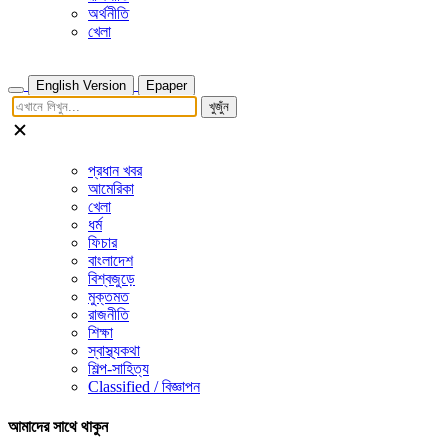
অর্থনীতি
খেলা
English Version
Epaper
খুজুঁন
প্রধান খবর
আমেরিকা
খেলা
ধর্ম
ফিচার
বাংলাদেশ
বিশ্বজুড়ে
মুক্তমত
রাজনীতি
শিক্ষা
স্বাস্থ্যকথা
শিল্প-সাহিত্য
Classified / বিজ্ঞাপন
আমাদের সাথে থাকুন