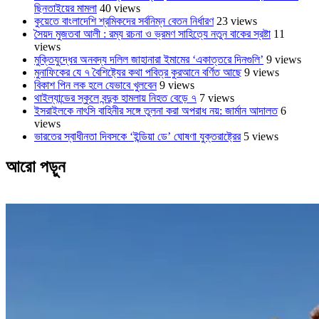
ছিনতাইয়ের মামলা
40 views
কুয়েতে বাংলাদেশি শ্রমিকদের সর্বনিম্ন বেতন নির্ধারণ
23 views
সৈয়দ মুজতবা আলী : রম্য রচনা ও ভ্রমণ সাহিত্যে নতুন বাকের স্রষ্টা
11
views
মুক্তিযুদ্ধের অনবদ্য দলিল জাহানারা ইমামের ‘একাত্তরে দিনগুলি’
9 views
মুনাফিকের যে ৭ বৈশিষ্ট্যের কথা পবিত্র কুরআনে বর্ণিত আছে
9 views
বিকাশ পিন লক হলে যেভাবে খুলবেন
9 views
থাইল্যান্ডের স্কুলে বন্দুক হামলায় নিহত বেড়ে ৭
7 views
ইসরাইলকে নাৎসি বাহিনীর সঙ্গে তুলনা করা অপরাধ নয়: জার্মান আদালত
6
views
ভারতের স্বাধীনতা দিবসকে ‘ইন্ডিয়া ডে’ ঘোষণা যুক্তরাষ্ট্রের
5 views
আরো পড়ুন