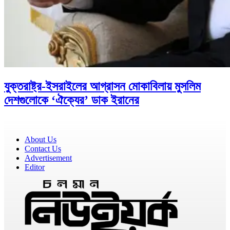
যুক্তরাষ্ট্র-ইসরাইলের আগ্রাসন মোকাবিলায় মুসলিম
দেশগুলোকে ‘ঐক্যের’ ডাক ইরানের
About Us
Contact Us
Advertisement
Editor