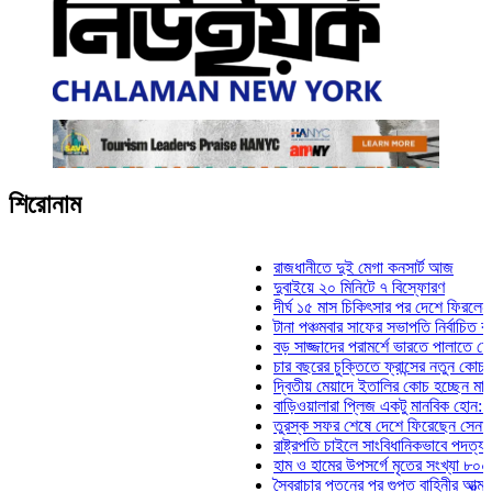
শিরোনাম
রাজধানীতে দুই মেগা কনসার্ট আজ
দুবাইয়ে ২০ মিনিটে ৭ বিস্ফোরণ
দীর্ঘ ১৫ মাস চিকিৎসার পর দেশে ফিরলেন ইলিয়াস 
টানা পঞ্চমবার সাফের সভাপতি নির্বাচিত কাজী সালা
বড় সাজ্জাদের পরামর্শে ভারতে পালাতে চেয়েছিল
চার বছরের চুক্তিতে ফ্রান্সের নতুন কোচ জিদান
দ্বিতীয় মেয়াদে ইতালির কোচ হচ্ছেন মানচিনি
বাড়িওয়ালারা প্লিজ একটু মানবিক হোন: মনিরা মিঠু
তুরস্ক সফর শেষে দেশে ফিরেছেন সেনাপ্রধান 
রাষ্ট্রপতি চাইলে সাংবিধানিকভাবে পদত্যাগ করতে পারে
হাম ও হামের উপসর্গে মৃতের সংখ্যা ৮০০ ছাড়াল
স্বৈরাচার পতনের পর গুপ্ত বাহিনীর আত্মপ্রকাশ: প্র