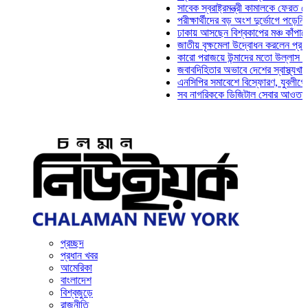
সাবেক স্বরাষ্ট্রমন্ত্রী কামালকে ফেরত চেয়ে দি
পরীক্ষার্থীদের বড় অংশ দুর্ভোগে পড়েনি: ড. মা
ঢাকায় আসছেন বিশ্বকাপের মঞ্চ কাঁপানো সেই স
জাতীয় বৃক্ষমেলা উদ্বোধন করলেন প্রধানমন্ত্রী
কারো পরাজয়ে উন্মাদের মতো উল্লাস করতে হয়
জবাবদিহিতার অভাবে দেশের স্বাস্থ্যখাত নানা
এনসিপির সমাবেশে বিস্ফোরণ, যুবলীগের দুই নে
সব নাগরিককে ডিজিটাল সেবার আওতায় আনতে হব
প্রচ্ছদ
প্রধান খবর
আমেরিকা
বাংলাদেশ
বিশ্বজুড়ে
রাজনীতি