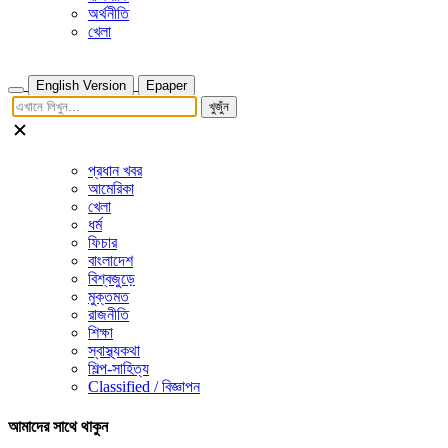
অর্থনীতি
খেলা
English Version
Epaper
খুজুঁন
প্রধান খবর
আমেরিকা
খেলা
ধর্ম
ফিচার
বাংলাদেশ
বিশ্বজুড়ে
মুক্তমত
রাজনীতি
শিক্ষা
স্বাস্থ্যকথা
শিল্প-সাহিত্য
Classified / বিজ্ঞাপন
আমাদের সাথে থাকুন