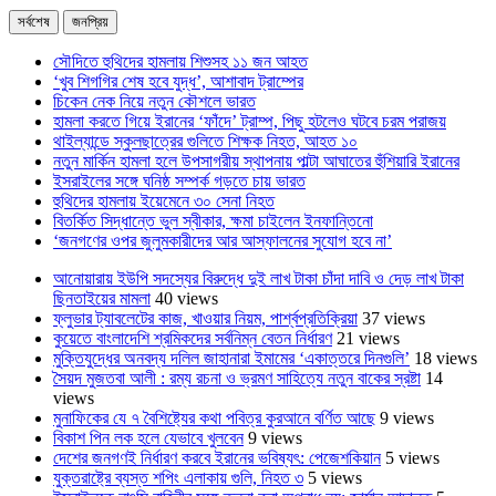
সর্বশেষ
জনপ্রিয়
সৌদিতে হুথিদের হামলায় শিশুসহ ১১ জন আহত
‘খুব শিগগির শেষ হবে যুদ্ধ’, আশাবাদ ট্রাম্পের
চিকেন নেক নিয়ে নতুন কৌশলে ভারত
হামলা করতে গিয়ে ইরানের ‘ফাঁদে’ ট্রাম্প, পিছু হটলেও ঘটবে চরম পরাজয়
থাইল্যান্ডে স্কুলছাত্রের গুলিতে শিক্ষক নিহত, আহত ১০
নতুন মার্কিন হামলা হলে উপসাগরীয় স্থাপনায় পাল্টা আঘাতের হুঁশিয়ারি ইরানের
ইসরাইলের সঙ্গে ঘনিষ্ঠ সম্পর্ক গড়তে চায় ভারত
হুথিদের হামলায় ইয়েমেনে ৩০ সেনা নিহত
বিতর্কিত সিদ্ধান্তে ভুল স্বীকার, ক্ষমা চাইলেন ইনফান্তিনো
‘জনগণের ওপর জুলুমকারীদের আর আস্ফালনের সুযোগ হবে না’
আনোয়ারায় ইউপি সদস্যের বিরুদ্ধে দুই লাখ টাকা চাঁদা দাবি ও দেড় লাখ টাকা
ছিনতাইয়ের মামলা
40 views
ফ্লুভার ট্যাবলেটের কাজ, খাওয়ার নিয়ম, পার্শ্বপ্রতিক্রিয়া
37 views
কুয়েতে বাংলাদেশি শ্রমিকদের সর্বনিম্ন বেতন নির্ধারণ
21 views
মুক্তিযুদ্ধের অনবদ্য দলিল জাহানারা ইমামের ‘একাত্তরে দিনগুলি’
18 views
সৈয়দ মুজতবা আলী : রম্য রচনা ও ভ্রমণ সাহিত্যে নতুন বাকের স্রষ্টা
14
views
মুনাফিকের যে ৭ বৈশিষ্ট্যের কথা পবিত্র কুরআনে বর্ণিত আছে
9 views
বিকাশ পিন লক হলে যেভাবে খুলবেন
9 views
দেশের জনগণই নির্ধারণ করবে ইরানের ভবিষ্যৎ: পেজেশকিয়ান
5 views
যুক্তরাষ্ট্রে ব্যস্ত শপিং এলাকায় গুলি, নিহত ৩
5 views