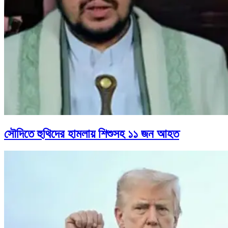
সৌদিতে হুথিদের হামলায় শিশুসহ ১১ জন আহত