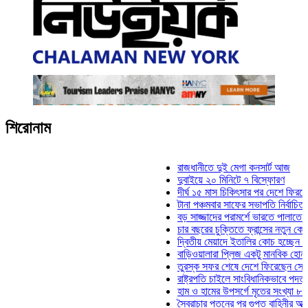
শিরোনাম
রাজধানীতে দুই মেগা কনসার্ট আজ
দুবাইয়ে ২০ মিনিটে ৭ বিস্ফোরণ
দীর্ঘ ১৫ মাস চিকিৎসার পর দেশে ফিরলেন ইলিয়
টানা পঞ্চমবার সাফের সভাপতি নির্বাচিত কাজী স
বড় সাজ্জাদের পরামর্শে ভারতে পালাতে চেয়ে
চার বছরের চুক্তিতে ফ্রান্সের নতুন কোচ জিদা
দ্বিতীয় মেয়াদে ইতালির কোচ হচ্ছেন মানচিনি
বাড়িওয়ালারা প্লিজ একটু মানবিক হোন: মনিরা ম
তুরস্ক সফর শেষে দেশে ফিরেছেন সেনাপ্রধা
রাষ্ট্রপতি চাইলে সাংবিধানিকভাবে পদত্যাগ করতে প
হাম ও হামের উপসর্গে মৃতের সংখ্যা ৮০০ ছাড়
স্বৈরাচার পতনের পর গুপ্ত বাহিনীর আত্মপ্রকাশ: 