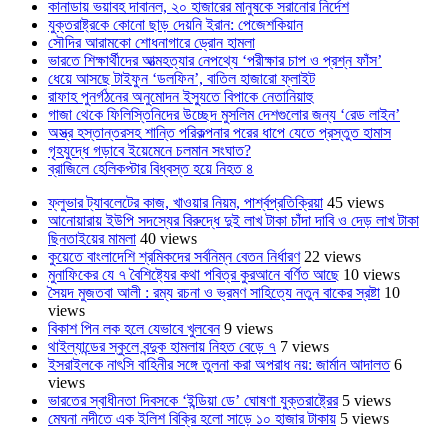
কানাডায় ভয়াবহ দাবানল, ২০ হাজারের মানুষকে সরানোর নির্দেশ
যুক্তরাষ্ট্রকে কোনো ছাড় দেয়নি ইরান: পেজেশকিয়ান
সৌদির আরামকো শোধনাগারে ড্রোন হামলা
ভারতে শিক্ষার্থীদের আত্মহত্যার নেপথ্যে ‘পরীক্ষার চাপ ও প্রশ্ন ফাঁস’
ধেয়ে আসছে টাইফুন ‘ডলফিন’, বাতিল হাজারো ফ্লাইট
রাফাহ পুনর্গঠনের অনুমোদন ইস্যুতে বিপাকে নেতানিয়াহু
গাজা থেকে ফিলিস্তিনিদের উচ্ছেদ মুসলিম দেশগুলোর জন্য ‘রেড লাইন’
অস্ত্র হস্তান্তরসহ শান্তি পরিকল্পনার পরের ধাপে যেতে প্রস্তুত হামাস
গৃহযুদ্ধে গড়াবে ইয়েমেনে চলমান সংঘাত?
ব্রাজিলে হেলিকপ্টার বিধ্বস্ত হয়ে নিহত ৪
ফ্লুভার ট্যাবলেটের কাজ, খাওয়ার নিয়ম, পার্শ্বপ্রতিক্রিয়া
45 views
আনোয়ারায় ইউপি সদস্যের বিরুদ্ধে দুই লাখ টাকা চাঁদা দাবি ও দেড় লাখ টাকা
ছিনতাইয়ের মামলা
40 views
কুয়েতে বাংলাদেশি শ্রমিকদের সর্বনিম্ন বেতন নির্ধারণ
22 views
মুনাফিকের যে ৭ বৈশিষ্ট্যের কথা পবিত্র কুরআনে বর্ণিত আছে
10 views
সৈয়দ মুজতবা আলী : রম্য রচনা ও ভ্রমণ সাহিত্যে নতুন বাকের স্রষ্টা
10
views
বিকাশ পিন লক হলে যেভাবে খুলবেন
9 views
থাইল্যান্ডের স্কুলে বন্দুক হামলায় নিহত বেড়ে ৭
7 views
ইসরাইলকে নাৎসি বাহিনীর সঙ্গে তুলনা করা অপরাধ নয়: জার্মান আদালত
6
views
ভারতের স্বাধীনতা দিবসকে ‘ইন্ডিয়া ডে’ ঘোষণা যুক্তরাষ্ট্রের
5 views
মেঘনা নদীতে এক ইলিশ বিক্রি হলো সাড়ে ১০ হাজার টাকায়
5 views