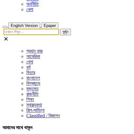
অর্থনীতি
খেলা
English Version
Epaper
খুজুঁন
প্রধান খবর
আমেরিকা
খেলা
ধর্ম
ফিচার
বাংলাদেশ
বিশ্বজুড়ে
মুক্তমত
রাজনীতি
শিক্ষা
স্বাস্থ্যকথা
শিল্প-সাহিত্য
Classified / বিজ্ঞাপন
আমাদের সাথে থাকুন