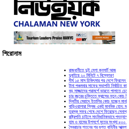
শিরোনাম
রাজধানীতে দুই মেগা কনসার্ট আজ
দুবাইয়ে ২০ মিনিটে ৭ বিস্ফোরণ
দীর্ঘ ১৫ মাস চিকিৎসার পর দেশে ফিরলেন ইলিয়াস ক
টানা পঞ্চমবার সাফের সভাপতি নির্বাচিত কাজী সালাহ
বড় সাজ্জাদের পরামর্শে ভারতে পালাতে চেয়েছিলে
চার বছরের চুক্তিতে ফ্রান্সের নতুন কোচ জিদান
দ্বিতীয় মেয়াদে ইতালির কোচ হচ্ছেন মানচিনি
বাড়িওয়ালারা প্লিজ একটু মানবিক হোন: মনিরা মিঠু
তুরস্ক সফর শেষে দেশে ফিরেছেন সেনাপ্রধান ওয়
রাষ্ট্রপতি চাইলে সাংবিধানিকভাবে পদত্যাগ করতে পারেন
হাম ও হামের উপসর্গে মৃতের সংখ্যা ৮০০ ছাড়াল
স্বৈরাচার পতনের পর গুপ্ত বাহিনীর আত্মপ্রকাশ: প্রধ