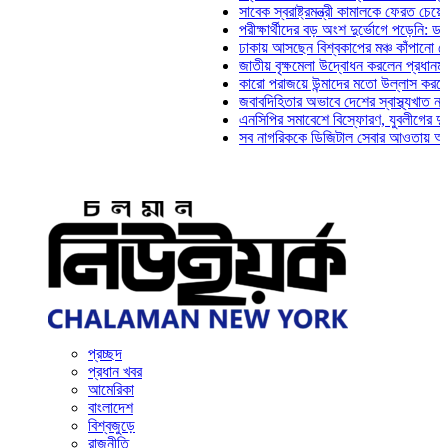
সাবেক স্বরাষ্ট্রমন্ত্রী কামালকে ফেরত চেয়ে দিল্লিক
পরীক্ষার্থীদের বড় অংশ দুর্ভোগে পড়েনি: ড. মাহ্‌দী
ঢাকায় আসছেন বিশ্বকাপের মঞ্চ কাঁপানো সেই সঞ্জয
জাতীয় বৃক্ষমেলা উদ্বোধন করলেন প্রধানমন্ত্রী
কারো পরাজয়ে উন্মাদের মতো উল্লাস করতে হয় না:
জবাবদিহিতার অভাবে দেশের স্বাস্থ্যখাত নানা সংক
এনসিপির সমাবেশে বিস্ফোরণ, যুবলীগের দুই নেতাকর
সব নাগরিককে ডিজিটাল সেবার আওতায় আনতে হবে: অ
প্রচ্ছদ
প্রধান খবর
আমেরিকা
বাংলাদেশ
বিশ্বজুড়ে
রাজনীতি