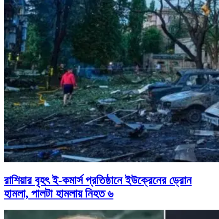
রাশিয়ার বৃহৎ ই-কমার্স প্রতিষ্ঠানে ইউক্রেনের ড্রোন
হামলা, পালটা হামলায় নিহত ৬