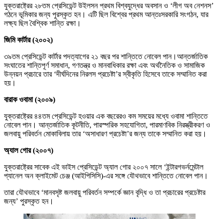
যুক্তরাষ্ট্রের ২৮তম প্রেসিডেন্ট উইলসন প্রথম বিশ্বযুদ্ধের অবসান ও ‘লীগ অব নেশনস’
গঠনে ভূমিকার জন্য পুরস্কৃত হন। এটি ছিল বিশ্বের প্রথম আন্তঃসরকারি সংগঠন, যার
লক্ষ্য ছিল বৈশ্বিক শান্তি রক্ষা।
জিমি কার্টার (২০০২)
৩৯তম প্রেসিডেন্ট কার্টার পদত্যাগের ২১ বছর পর শান্তিতে নোবেল পান।আন্তর্জাতিক
সংঘাতের শান্তিপূর্ণ সমাধান, গণতন্ত্র ও মানবাধিকার রক্ষা এবং অর্থনৈতিক ও সামাজিক
উন্নয়ন প্রচারে তার ‘দীর্ঘদিনের নিরলস প্রচেষ্টা’র স্বীকৃতি হিসেবে তাকে সম্মানিত করা
হয়।
বারাক ওবামা (২০০৯)
যুক্তরাষ্ট্রের ৪৪তম প্রেসিডেন্ট হওয়ার এক বছরেরও কম সময়ের মধ্যে ওবামা শান্তিতে
নোবেল পান। আন্তর্জাতিক কূটনীতি, পারস্পরিক সহযোগিতা, পারমাণবিক নিরস্ত্রীকরণ ও
জলবায়ু পরিবর্তন মোকাবিলায় তার ‘অসাধারণ প্রচেষ্টা’র জন্য তাকে সম্মানিত করা হয়।
অ্যাল গোর (২০০৭)
যুক্তরাষ্ট্রের সাবেক এই ভাইস প্রেসিডেন্ট অ্যাল গোর ২০০৭ সালে ‘ইন্টারগভর্নমেন্টাল
প্যানেল অন ক্লাইমেট চেঞ্জ (আইপিসিসি)-এর সঙ্গে যৌথভাবে শান্তিতে নোবেল পান।
তারা যৌথভাবে ‘মানবসৃষ্ট জলবায়ু পরিবর্তন সম্পর্কে জ্ঞান বৃদ্ধি ও তা প্রচারের প্রচেষ্টার
জন্য’ পুরস্কৃত হন।