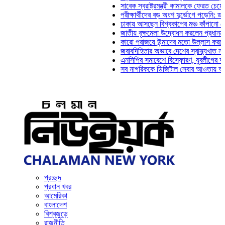
সাবেক স্বরাষ্ট্রমন্ত্রী কামালকে ফেরত চেয়ে দিল্ল
পরীক্ষার্থীদের বড় অংশ দুর্ভোগে পড়েনি: ড. মাহ্‌
ঢাকায় আসছেন বিশ্বকাপের মঞ্চ কাঁপানো সেই সঞ্জ
জাতীয় বৃক্ষমেলা উদ্বোধন করলেন প্রধানমন্ত্রী
কারো পরাজয়ে উন্মাদের মতো উল্লাস করতে হয় না
জবাবদিহিতার অভাবে দেশের স্বাস্থ্যখাত নানা স
এনসিপির সমাবেশে বিস্ফোরণ, যুবলীগের দুই নেতা
সব নাগরিককে ডিজিটাল সেবার আওতায় আনতে হবে: 
প্রচ্ছদ
প্রধান খবর
আমেরিকা
বাংলাদেশ
বিশ্বজুড়ে
রাজনীতি