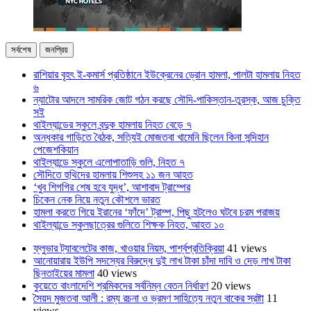
সর্বশেষ
জনপ্রিয়
রাশিয়ার বৃহৎ ই-কমার্স প্রতিষ্ঠানে ইউক্রেনের ড্রোন হামলা, পালটা হামলায় নিহত
৬
ন্যাটোর আদলে সামরিক জোট গঠন করছে সৌদি-পাকিস্তান-তুরস্ক, আজ চুক্তি
সই
থাইল্যান্ডের স্কুলে বন্দুক হামলায় নিহত বেড়ে ৭
অন্ধকার গাড়িতে বৈঠক, সত্যিই মোজতবা খামেনি ছিলেন কিনা সন্দিহান
পেজেশকিয়ান
থাইল্যান্ডে স্কুলে এলোপাতাড়ি গুলি, নিহত ৭
সৌদিতে হুথিদের হামলায় শিশুসহ ১১ জন আহত
‘খুব শিগগির শেষ হবে যুদ্ধ’, আশাবাদ ট্রাম্পের
চিকেন নেক নিয়ে নতুন কৌশলে ভারত
হামলা করতে গিয়ে ইরানের ‘ফাঁদে’ ট্রাম্প, পিছু হটলেও ঘটবে চরম পরাজয়
থাইল্যান্ডে স্কুলছাত্রের গুলিতে শিক্ষক নিহত, আহত ১০
ফ্লুভার ট্যাবলেটের কাজ, খাওয়ার নিয়ম, পার্শ্বপ্রতিক্রিয়া
41 views
আনোয়ারায় ইউপি সদস্যের বিরুদ্ধে দুই লাখ টাকা চাঁদা দাবি ও দেড় লাখ টাকা
ছিনতাইয়ের মামলা
40 views
কুয়েতে বাংলাদেশি শ্রমিকদের সর্বনিম্ন বেতন নির্ধারণ
20 views
সৈয়দ মুজতবা আলী : রম্য রচনা ও ভ্রমণ সাহিত্যে নতুন বাকের স্রষ্টা
11
views