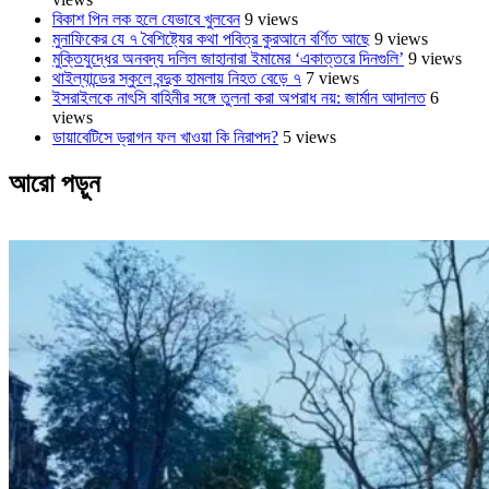
বিকাশ পিন লক হলে যেভাবে খুলবেন
9 views
মুনাফিকের যে ৭ বৈশিষ্ট্যের কথা পবিত্র কুরআনে বর্ণিত আছে
9 views
মুক্তিযুদ্ধের অনবদ্য দলিল জাহানারা ইমামের ‘একাত্তরে দিনগুলি’
9 views
থাইল্যান্ডের স্কুলে বন্দুক হামলায় নিহত বেড়ে ৭
7 views
ইসরাইলকে নাৎসি বাহিনীর সঙ্গে তুলনা করা অপরাধ নয়: জার্মান আদালত
6
views
ডায়াবেটিসে ড্রাগন ফল খাওয়া কি নিরাপদ?
5 views
আরো পড়ুন