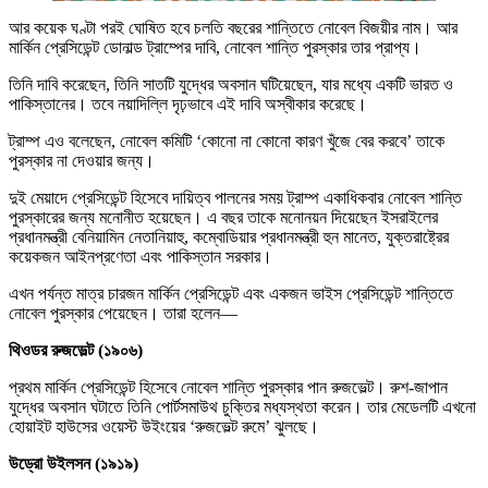
আর কয়েক ঘণ্টা পরই ঘোষিত হবে চলতি বছরের শান্তিতে নোবেল বিজয়ীর নাম। আর
মার্কিন প্রেসিডেন্ট ডোনাল্ড ট্রাম্পের দাবি, নোবেল শান্তি পুরস্কার তার প্রাপ্য।
তিনি দাবি করেছেন, তিনি সাতটি যুদ্ধের অবসান ঘটিয়েছেন, যার মধ্যে একটি ভারত ও
পাকিস্তানের। তবে নয়াদিল্লি দৃঢ়ভাবে এই দাবি অস্বীকার করেছে।
ট্রাম্প এও বলেছেন, নোবেল কমিটি ‘কোনো না কোনো কারণ খুঁজে বের করবে’ তাকে
পুরস্কার না দেওয়ার জন্য।
দুই মেয়াদে প্রেসিডেন্ট হিসেবে দায়িত্ব পালনের সময় ট্রাম্প একাধিকবার নোবেল শান্তি
পুরস্কারের জন্য মনোনীত হয়েছেন। এ বছর তাকে মনোনয়ন দিয়েছেন ইসরাইলের
প্রধানমন্ত্রী বেনিয়ামিন নেতানিয়াহু, কম্বোডিয়ার প্রধানমন্ত্রী হুন মানেত, যুক্তরাষ্ট্রের
কয়েকজন আইনপ্রণেতা এবং পাকিস্তান সরকার।
এখন পর্যন্ত মাত্র চারজন মার্কিন প্রেসিডেন্ট এবং একজন ভাইস প্রেসিডেন্ট শান্তিতে
নোবেল পুরস্কার পেয়েছেন। তারা হলেন—
থিওডর রুজভেল্ট (১৯০৬)
প্রথম মার্কিন প্রেসিডেন্ট হিসেবে নোবেল শান্তি পুরস্কার পান রুজভেল্ট। রুশ-জাপান
যুদ্ধের অবসান ঘটাতে তিনি পোর্টসমাউথ চুক্তির মধ্যস্থতা করেন। তার মেডেলটি এখনো
হোয়াইট হাউসের ওয়েস্ট উইংয়ের ‘রুজভেল্ট রুমে’ ঝুলছে।
উড্রো উইলসন (১৯১৯)