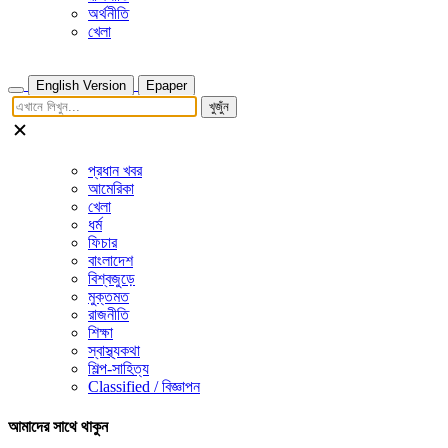
অর্থনীতি
খেলা
English Version
Epaper
খুজুঁন
প্রধান খবর
আমেরিকা
খেলা
ধর্ম
ফিচার
বাংলাদেশ
বিশ্বজুড়ে
মুক্তমত
রাজনীতি
শিক্ষা
স্বাস্থ্যকথা
শিল্প-সাহিত্য
Classified / বিজ্ঞাপন
আমাদের সাথে থাকুন