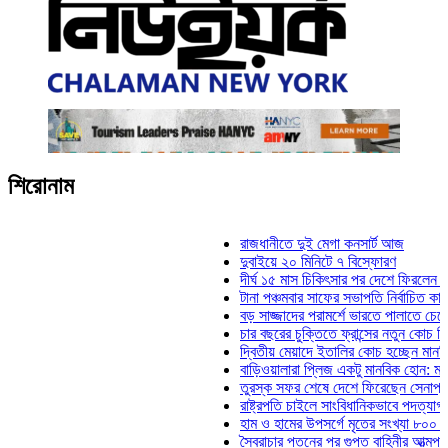
শিরোনাম
রাজধানীতে দুই মেগা কনসার্ট আজ
দুবাইয়ে ২০ মিনিটে ৭ বিস্ফোরণ
দীর্ঘ ১৫ মাস চিকিৎসার পর দেশে ফিরলেন ইলিয়াস 
টানা পঞ্চমবার সাফের সভাপতি নির্বাচিত কাজী সালা
বড় সাজ্জাদের পরামর্শে ভারতে পালাতে চেয়েছি
চার বছরের চুক্তিতে ফ্রান্সের নতুন কোচ জিদান
দ্বিতীয় মেয়াদে ইতালির কোচ হচ্ছেন মানচিনি
বাড়িওয়ালারা প্লিজ একটু মানবিক হোন: মনিরা মিঠ
তুরস্ক সফর শেষে দেশে ফিরেছেন সেনাপ্রধান 
রাষ্ট্রপতি চাইলে সাংবিধানিকভাবে পদত্যাগ করতে পার
হাম ও হামের উপসর্গে মৃতের সংখ্যা ৮০০ ছাড়াল
স্বৈরাচার পতনের পর গুপ্ত বাহিনীর আত্মপ্রকাশ: প্র