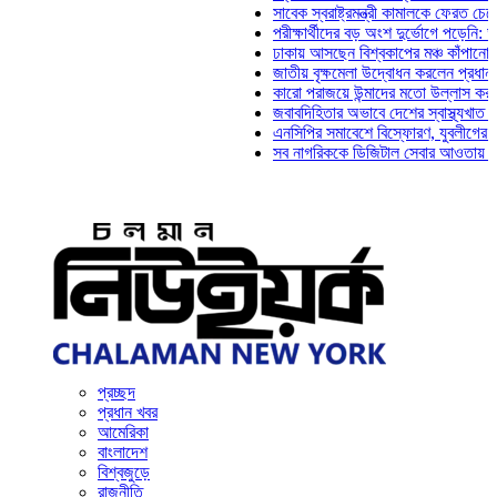
সাবেক স্বরাষ্ট্রমন্ত্রী কামালকে ফেরত চেয়ে দিল্
পরীক্ষার্থীদের বড় অংশ দুর্ভোগে পড়েনি: ড. মাহ্
ঢাকায় আসছেন বিশ্বকাপের মঞ্চ কাঁপানো সেই সঞ্
জাতীয় বৃক্ষমেলা উদ্বোধন করলেন প্রধানমন্ত্রী
কারো পরাজয়ে উন্মাদের মতো উল্লাস করতে হয় ন
জবাবদিহিতার অভাবে দেশের স্বাস্থ্যখাত নানা স
এনসিপির সমাবেশে বিস্ফোরণ, যুবলীগের দুই নেতা
সব নাগরিককে ডিজিটাল সেবার আওতায় আনতে হবে:
প্রচ্ছদ
প্রধান খবর
আমেরিকা
বাংলাদেশ
বিশ্বজুড়ে
রাজনীতি