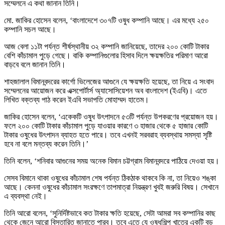
সম্মেলনে এ কথা জানান তিনি।
মো. জাকির হোসেন বলেন, ‘বাংলাদেশে ৩০৭টি ওষুধ কম্পানি আছে। এর মধ্যে ২৫০
কম্পানি সচল আছে।
আজ বেলা ১১টা পর্যন্ত শীর্ষস্থানীয় ৩২ কম্পানি জানিয়েছে, তাদের ২০০ কোটি টাকার
বেশি কাঁচামাল পুড়ে গেছে। বাকি কম্পানিগুলোর হিসাব দিলে ক্ষয়ক্ষতির পরিমাণ আরো
বাড়বে বলে জানান তিনি।
শাহজালাল বিমানবন্দরের কার্গো ভিলেজের আগুনে যে ক্ষয়ক্ষতি হয়েছে, তা নিয়ে এ সংবাদ
সম্মেলনের আয়োজন করে এক্সপোর্টার্স অ্যাসোসিয়েশন অব বাংলাদেশ (ইএবি)। এতে
লিখিত বক্তব্য পাঠ করেন ইএবি সভাপতি মোহাম্মদ হাতেম।
জাকির হোসেন বলেন, ‘একেকটি ওষুধ উৎপাদনে ৫৩টি পর্যন্ত উপকরণের প্রয়োজন হয়।
ফলে ২০০ কোটি টাকার কাঁচামাল পুড়ে যাওয়ার কারণে ৩ হাজার থেকে ৫ হাজার কোটি
টাকার ওষুধের উৎপাদন ব্যাহত হতে পারে। তবে এখনই সরবরাহ ব্যবস্থায় সমস্যা সৃষ্টি
হবে না বলে মন্তব্য করেন তিনি।’
তিনি বলেন, ‘শনিবার আগুনের সময় অনেক বিমান চট্টগ্রাম বিমানবন্দরে পাঠিয়ে দেওয়া হয়।
সেসব বিমানে থাকা ওষুধের কাঁচামাল শেষ পর্যন্ত ঠিকঠাক থাকবে কি না, তা নিয়েও শঙ্কা
আছে। কেননা ওষুধের কাঁচামাল সংরক্ষণে তাপমাত্রা নিয়ন্ত্রণ খুবই জরুরি বিষয়। সেখানে
এ ব্যবস্থা নেই।
তিনি আরো বলেন, ‘সুনির্দিষ্টভাবে কত টাকার ক্ষতি হয়েছে, সেটা আমরা সব কম্পানির কাছ
থেকে জেনে আরো বিস্তারিত জানাতে পারব। তবে এতে যে ওষুধশিল্প খাতের একটি বড়