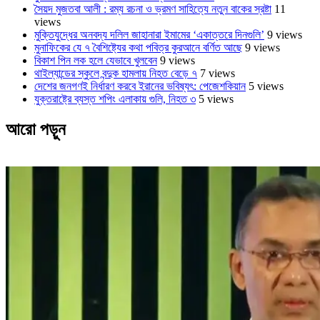
সৈয়দ মুজতবা আলী : রম্য রচনা ও ভ্রমণ সাহিত্যে নতুন বাকের স্রষ্টা
11
views
মুক্তিযুদ্ধের অনবদ্য দলিল জাহানারা ইমামের ‘একাত্তরে দিনগুলি’
9 views
মুনাফিকের যে ৭ বৈশিষ্ট্যের কথা পবিত্র কুরআনে বর্ণিত আছে
9 views
বিকাশ পিন লক হলে যেভাবে খুলবেন
9 views
থাইল্যান্ডের স্কুলে বন্দুক হামলায় নিহত বেড়ে ৭
7 views
দেশের জনগণই নির্ধারণ করবে ইরানের ভবিষ্যৎ: পেজেশকিয়ান
5 views
যুক্তরাষ্ট্রে ব্যস্ত শপিং এলাকায় গুলি, নিহত ৩
5 views
আরো পড়ুন