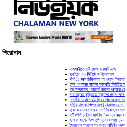
শিরোনাম
রাজধানীতে দুই মেগা কনসার্ট আজ
দুবাইয়ে ২০ মিনিটে ৭ বিস্ফোরণ
দীর্ঘ ১৫ মাস চিকিৎসার পর দেশে ফিরলেন ইলিয়াস
টানা পঞ্চমবার সাফের সভাপতি নির্বাচিত কাজী সাল
বড় সাজ্জাদের পরামর্শে ভারতে পালাতে চেয়েছি
চার বছরের চুক্তিতে ফ্রান্সের নতুন কোচ জিদান
দ্বিতীয় মেয়াদে ইতালির কোচ হচ্ছেন মানচিনি
বাড়িওয়ালারা প্লিজ একটু মানবিক হোন: মনিরা মিঠ
তুরস্ক সফর শেষে দেশে ফিরেছেন সেনাপ্রধান
রাষ্ট্রপতি চাইলে সাংবিধানিকভাবে পদত্যাগ করতে পার
হাম ও হামের উপসর্গে মৃতের সংখ্যা ৮০০ ছাড়াল
স্বৈরাচার পতনের পর গুপ্ত বাহিনীর আত্মপ্রকাশ: প্