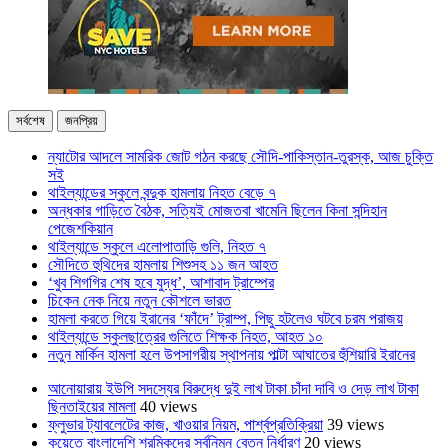
সর্বশেষ
জনপ্রিয়
ন্যাটোর আদলে সামরিক জোট গঠন করছে সৌদি-পাকিস্তান-তুরস্ক, আজ চুক্তি
সই
থাইল্যান্ডের স্কুলে বন্দুক হামলায় নিহত বেড়ে ৭
অন্ধকার গাড়িতে বৈঠক, সত্যিই মোজতবা খামেনি ছিলেন কিনা সন্দিহান
পেজেশকিয়ান
থাইল্যান্ডে স্কুলে এলোপাতাড়ি গুলি, নিহত ৭
সৌদিতে হুথিদের হামলায় শিশুসহ ১১ জন আহত
‘খুব শিগগির শেষ হবে যুদ্ধ’, আশাবাদ ট্রাম্পের
চিকেন নেক নিয়ে নতুন কৌশলে ভারত
হামলা করতে গিয়ে ইরানের ‘ফাঁদে’ ট্রাম্প, পিছু হটলেও ঘটবে চরম পরাজয়
থাইল্যান্ডে স্কুলছাত্রের গুলিতে শিক্ষক নিহত, আহত ১০
নতুন মার্কিন হামলা হলে উপসাগরীয় স্থাপনায় পাল্টা আঘাতের হুঁশিয়ারি ইরানের
আনোয়ারায় ইউপি সদস্যের বিরুদ্ধে দুই লাখ টাকা চাঁদা দাবি ও দেড় লাখ টাকা
ছিনতাইয়ের মামলা
40 views
ফ্লুভার ট্যাবলেটের কাজ, খাওয়ার নিয়ম, পার্শ্বপ্রতিক্রিয়া
39 views
কুয়েতে বাংলাদেশি শ্রমিকদের সর্বনিম্ন বেতন নির্ধারণ
20 views