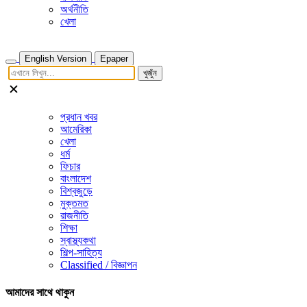
অর্থনীতি
খেলা
English Version
Epaper
খুজুঁন
প্রধান খবর
আমেরিকা
খেলা
ধর্ম
ফিচার
বাংলাদেশ
বিশ্বজুড়ে
মুক্তমত
রাজনীতি
শিক্ষা
স্বাস্থ্যকথা
শিল্প-সাহিত্য
Classified / বিজ্ঞাপন
আমাদের সাথে থাকুন