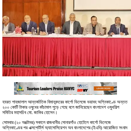
হযরত শাহজালাল আন্তর্জাতিক বিমানবন্দরের কার্গো ভিলেজে ভয়াবহ অগ্নিকাণ্ডে অন্তত
২০০ কোটি টাকার ওষুধের কাঁচামাল পুড়ে গেছে বলে জানিয়েছেন বাংলাদেশ ওষুধশিল্প
সমিতির মহাসচিব মো. জাকির হোসেন।
সোমবার (২০ অক্টোবর) সকালে রাজধানীর সোনারগাঁও হোটেলে কার্গো ভিলেজে
অগ্নিকাণ্ডের পর এক্সপোর্টার্স অ্যাসোসিয়েশন অব বাংলাদেশের (ইএবি) আয়োজিত সংবাদ