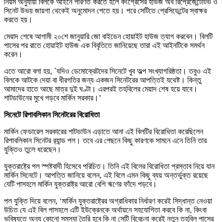
নিয়ম অনুযায়ী বিলকে আইনে পরিণত করতে হলে কংগ্রেসের হাউজ অব রিপ্রেজেন্টেটিভ ও
সিনেট উভয় জায়গা থেকেই অনুমোদন পেতে হয়। পরে সেটিতে প্রেসিডেন্টের স্বাক্ষর
করতে হয়।
মেয়াদ শেষে আগামী ২০শে জানুয়ারি জো বাইডেন হোয়াইট হাউজ ত্যাগ করবেন। বিলটি
পাসের পর রাতে হোয়াইট হাউজ এক বিবৃতিতে জানিয়েছে তারা এই আইনটিকে সমর্থন
করেন।
এতে আরো বলা হয়, `যদিও ডেমোক্রেটদের সিনেটে খুব অল্প সংখ্যাগরিষ্ঠতা। তবুও এই
বিলকে আটকে দেয়া বা ধীরগতির জন্য একজন সিনেটরের আপত্তিই যথেষ্ট। কিন্তু
আমাদের হাতে আছে মাত্র দুই ঘণ্টা। এরপরই তহবিলের মেয়াদ শেষ হয়ে যাবে।
শাটডাউনের মুখে পড়বে মার্কিন সরকার।’
সিনেটে রিপাবলিকান সিনেটরের বিরোধিতা
মার্কিন ফেডারেল সরকারের শাটডাউন এড়াতে আনা এই বিলটির বিরোধিতা করেছিলেন
রিপাবলিকান সিনেটর র‍্যান্ড পল। তবে এর পেছনে কিছু কারণকে সামনে এনে তিনি তার
যুক্তিও তুলে ধরেছেন।
যুক্তরাষ্ট্রে পল স্পষ্টবাদী হিসেবে পরিচিত। তিনি এই বিলের বিরোধিতা প্রস্তাব নিয়ে যান
মার্কিন সিনেটে। আপত্তি জানিয়ে বলেন, এই বিলে এমন কিছু ব্যয় অন্তর্ভুক্ত রয়েছে
যেটি পাসহলে মার্কিন যুক্তরাষ্ট্র আরো বেশি ঋণের ফাঁদে পড়বে।
পল যুক্তি দিয়ে বলেন, ‘মার্কিন যুক্তরাষ্ট্রের অগ্রাধিকার নির্ধারণ করেই সিদ্ধান্ত নেওয়া
উচিত যে এই বিল পাসহলে এটি ইউক্রেনকে অর্থায়নে সহযোগিতা করবে কি না, কিংবা
ভবিষ্যতে অন্য কোনো সমস্যা তৈরি হবে কি না সেটি বিবেচনা করেই নতুন তহবিল পাসের