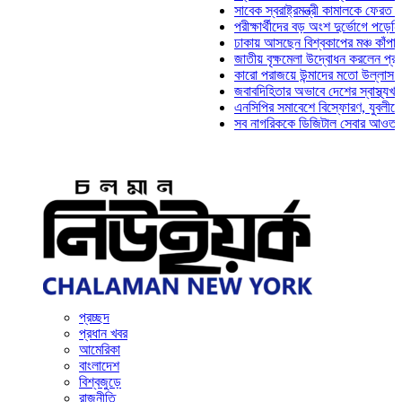
সাবেক স্বরাষ্ট্রমন্ত্রী কামালকে ফেরত চেয়ে দিল
পরীক্ষার্থীদের বড় অংশ দুর্ভোগে পড়েনি: ড. মাহ
ঢাকায় আসছেন বিশ্বকাপের মঞ্চ কাঁপানো সেই সঞ
জাতীয় বৃক্ষমেলা উদ্বোধন করলেন প্রধানমন্ত্রী
কারো পরাজয়ে উন্মাদের মতো উল্লাস করতে হয় 
জবাবদিহিতার অভাবে দেশের স্বাস্থ্যখাত নানা 
এনসিপির সমাবেশে বিস্ফোরণ, যুবলীগের দুই নেত
সব নাগরিককে ডিজিটাল সেবার আওতায় আনতে হবে
প্রচ্ছদ
প্রধান খবর
আমেরিকা
বাংলাদেশ
বিশ্বজুড়ে
রাজনীতি