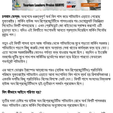
চলমান ডেস্ক:
অবশেষে গুরুত্বপূর্ণ অর্থ বিল পাস করে শাটডাউন এড়াতে পেরেছে
যুক্তরাষ্ট্র। মার্কিন হাউজ অব রিপ্রেজেন্টেটিভে পাসহওয়ার পর ডেমোক্র্যাট নিয়ন্ত্রিত
সিনেটেও বিলটি পাসহয়েছে। এখন প্রেসিডেন্ট জো বাইডেনের স্বাক্ষর করলেই এটি
চূড়ান্ত হবে। যদিও এই বিলটিতে সংশোধনী আনতে প্রস্তাব দিয়েছিল মার্কিন সিনেটর
র‍্যান্ড পল।
নতুন এই বিলটি পাসনা হলে আজ শনিবার থেকে শাটডাউনের মুখে পড়তো মার্কিন সরকার।
শাটডাউনে পড়লে কিছু জরুরি সেবা বাদে অন্যান্য সেবা খাতের কার্যক্রম বন্ধ হয়ে যেত।
এতে অনেক সরকারিকর্মীর বেতনও পর্যন্ত বন্ধ যাওয়ার শঙ্কা ছিল। বড়দিন ও ইংরেজি
নববর্ষের ছুটির মুখে লাখ লাখ মার্কিনির দুর্ভোগের কারণ হয়ে উঠতে পারতো ফেডারেল
গভর্নমেন্ট শাটডাউন।
এর আগে ডোনাল্ড ট্রাম্পের আহ্বানের পরও (হাউজ অব রিপ্রেজেন্টেটিভ) প্রতিনিধি
পরিষদে যুক্তরাষ্ট্রে শাটডাউন এড়াতে আনা সংশোধিত বিল পাসে ব্যর্থ হয় রিপাবলিকানরা।
এমনকি দলটির কিছু প্রতিনিধিও বিলের বিপক্ষে ভোট দেন। বিলটি পাসে সংসদের নিম্নকক্ষ
হাউজ অব রিপ্রেজেন্টেটিভসে দুই-তৃতীয়াংশ সমর্থন প্রয়োজন ছিল।
বিল কীভাবে আইনে পরিণত হয়?
তৃতীয় দফা চেষ্টার পর হাউজ অব রিপ্রেজেন্টেটিভ শাটডাউন রোধে অর্থ বিলটি পাসকরার
পরও শাটডাউন রোধে মার্কিন সিনেটরদের অনুমোদনের প্রয়োজন ছিল।