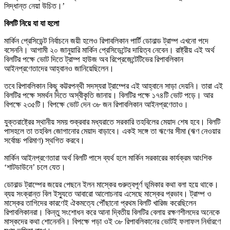
সিদ্ধান্ত নেয়া উচিত।’
বিলটি নিয়ে যা যা হলো
মার্কিন প্রেসিডেন্ট নির্বাচনে জয়ী হলেও রিপাবলিকান পার্টি ডোনাল্ড ট্রাম্প এখনো পদে
বসেননি। আগামী ২০ জানুয়ারি মার্কিন প্রেসিডেন্টের দায়িত্ব নেবেন। রাষ্ট্রীয় এই অর্থ
বিলটির পক্ষে ভোট দিতে ট্রাম্প হাউজ অব রিপ্রেজেন্টেটিভের রিপাবলিকান
আইনপ্রণেতাদের আহ্বানও জানিয়েছিলেন।
তবে রিপাবলিকান কিছু কট্টরপন্থী সদস্যরা ট্রাম্পের এই আহ্বানে সাড়া দেয়নি। তারা এই
বিলটির পক্ষে সমর্থন দিতে অস্বীকৃতি জানায়। বিলটির পক্ষে ১৭৪টি ভোট পড়ে। আর
বিপক্ষে ২৩৫টি। বিপক্ষে ভোট দেন ৩৮ জন রিপাবলিকান আইনপ্রণেতাও।
যুক্তরাষ্ট্রের স্থানীয় সময় শুক্রবার মধ্যরাতে সরকারি তহবিলের মেয়াদ শেষ হবে। বিলটি
পাসহলে তা তহবিল জোগানোর মেয়াদ বাড়াবে। একই সঙ্গে তা ঋণের সীমা (ঋণ নেওয়ার
সর্বোচ্চ পরিমাণ) স্থগিত করবে।
মার্কিন আইনপ্রণেতারা অর্থ বিলটি পাসে ব্যর্থ হলে মার্কিন সরকারের কার্যক্রম আংশিক
‘শাটডাউনে’ চলে যেত।
ডোনাল্ড ট্রাম্পের জয়ের পেছনে ইলন মাস্কের গুরুত্বপূর্ণ ভূমিকার কথা বলা হয়ে থাকে।
ব্যয় সংক্রান্ত বিল ইস্যুতে আবারো আলোচনায় এসেছে মাস্কের প্রভাব। ট্রাম্প ও
মাস্কের তাগিদের কারণেই ঐকমত্যে পৌঁছানো প্রথম বিলটি খারিজ করেছিলেন
রিপাবলিকানরা। কিন্তু সংশোধন করে আনা দ্বিতীয় বিলটির বেলায় রক্ষণশীলদের অনেকে
মাস্কদের কথা শোনেননি। বিপক্ষে পড়া ওই ৩৮ রিপাবলিকানের ভোটই ফলাফল নির্ধারণে