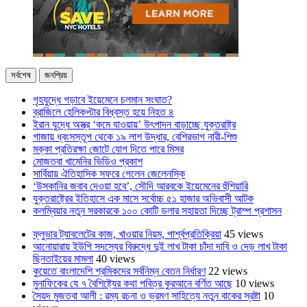
সর্বশেষ
জনপ্রিয়
গৃহযুদ্ধে গড়াবে ইয়েমেনে চলমান সংঘাত?
ব্রাজিলে হেলিকপ্টার বিধ্বস্ত হয়ে নিহত ৪
ইরান যুদ্ধে অস্ত্র ‘কমে যাওয়ায়’ উৎপাদন বাড়াচ্ছে যুক্তরাষ্ট্র
গাজায় ধ্বংসস্তূপ থেকে ১৯ লাশ উদ্ধার, বেশিরভাগ নারী-শিশু
মক্কা প্রতিরক্ষা জোটে যোগ দিতে পারে মিসর
মোজতবা খামেনির ভিডিও প্রকাশ
সার্বিয়ায় ঐতিহাসিক সফরে গেলেন জেলেনস্কি
‘উসকানির জবাব দেওয়া হবে’, সৌদি আরবকে ইয়েমেনের হুঁশিয়ারি
যুক্তরাষ্ট্রের ইতিহাসে এক মাসে সর্বোচ্চ ৫১ হাজার অভিবাসী আটক
কলম্বিয়ার নতুন সরকারকে ১০০ কোটি ডলার সহায়তা দিচ্ছে ট্রাম্প প্রশাসন
ফ্লুভার ট্যাবলেটের কাজ, খাওয়ার নিয়ম, পার্শ্বপ্রতিক্রিয়া
45 views
আনোয়ারায় ইউপি সদস্যের বিরুদ্ধে দুই লাখ টাকা চাঁদা দাবি ও দেড় লাখ টাকা
ছিনতাইয়ের মামলা
40 views
কুয়েতে বাংলাদেশি শ্রমিকদের সর্বনিম্ন বেতন নির্ধারণ
22 views
মুনাফিকের যে ৭ বৈশিষ্ট্যের কথা পবিত্র কুরআনে বর্ণিত আছে
10 views
সৈয়দ মুজতবা আলী : রম্য রচনা ও ভ্রমণ সাহিত্যে নতুন বাকের স্রষ্টা
10