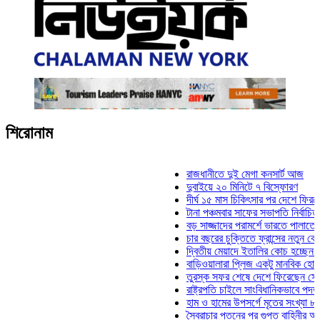
শিরোনাম
রাজধানীতে দুই মেগা কনসার্ট আজ
দুবাইয়ে ২০ মিনিটে ৭ বিস্ফোরণ
দীর্ঘ ১৫ মাস চিকিৎসার পর দেশে ফিরলেন ইলিয়া
টানা পঞ্চমবার সাফের সভাপতি নির্বাচিত কাজী সা
বড় সাজ্জাদের পরামর্শে ভারতে পালাতে চেয়েছ
চার বছরের চুক্তিতে ফ্রান্সের নতুন কোচ জিদান
দ্বিতীয় মেয়াদে ইতালির কোচ হচ্ছেন মানচিনি
বাড়িওয়ালারা প্লিজ একটু মানবিক হোন: মনিরা মি
তুরস্ক সফর শেষে দেশে ফিরেছেন সেনাপ্রধান
রাষ্ট্রপতি চাইলে সাংবিধানিকভাবে পদত্যাগ করতে পা
হাম ও হামের উপসর্গে মৃতের সংখ্যা ৮০০ ছাড়া
স্বৈরাচার পতনের পর গুপ্ত বাহিনীর আত্মপ্রকাশ: প