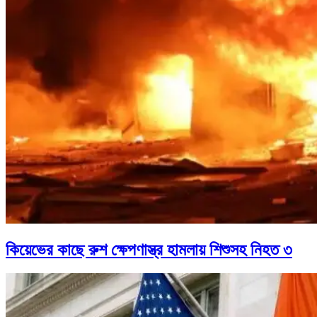
কিয়েভের কাছে রুশ ক্ষেপণাস্ত্র হামলায় শিশুসহ নিহত ৩