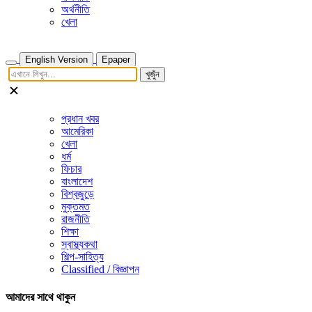
অর্থনীতি
খেলা
English Version
Epaper
খুজুঁন
প্রধান খবর
আমেরিকা
খেলা
ধর্ম
ফিচার
বাংলাদেশ
বিশ্বজুড়ে
মুক্তমত
রাজনীতি
শিক্ষা
স্বাস্থ্যকথা
শিল্প-সাহিত্য
Classified / বিজ্ঞাপন
আমাদের সাথে থাকুন