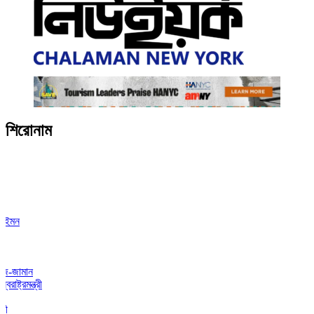
শিরোনাম
ন
ামান
রমন্ত্রী