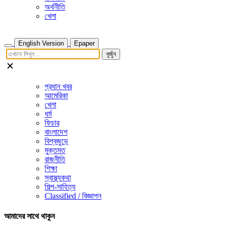
অর্থনীতি
খেলা
English Version
Epaper
খুজুঁন
প্রধান খবর
আমেরিকা
খেলা
ধর্ম
ফিচার
বাংলাদেশ
বিশ্বজুড়ে
মুক্তমত
রাজনীতি
শিক্ষা
স্বাস্থ্যকথা
শিল্প-সাহিত্য
Classified / বিজ্ঞাপন
আমাদের সাথে থাকুন