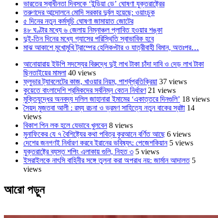
ভারতের স্বাধীনতা দিবসকে ‘ইন্ডিয়া ডে’ ঘোষণা যুক্তরাষ্ট্রের
তরুণদের আন্দোলনে মোদি সরকার দুর্বল হয়েছে: ওয়াংচুক
৫ দিনের নতুন কর্মসূচি ঘোষণা জামায়াত জোটের
৪৮ ঘণ্টার মধ্যে ৬ জেলায় নিম্নাঞ্চল প্লাবিত হওয়ার শঙ্কা
দুই-তিন দিনের মধ্যে গ্যাসের পরিস্থিতি স্বাভাবিক হবে
মাঝ আকাশে মুখোমুখি ট্রাম্পের হেলিকপ্টার ও যাত্রীবাহী বিমান, অতঃপর…
আনোয়ারায় ইউপি সদস্যের বিরুদ্ধে দুই লাখ টাকা চাঁদা দাবি ও দেড় লাখ টাকা
ছিনতাইয়ের মামলা
40 views
ফ্লুভার ট্যাবলেটের কাজ, খাওয়ার নিয়ম, পার্শ্বপ্রতিক্রিয়া
37 views
কুয়েতে বাংলাদেশি শ্রমিকদের সর্বনিম্ন বেতন নির্ধারণ
21 views
মুক্তিযুদ্ধের অনবদ্য দলিল জাহানারা ইমামের ‘একাত্তরে দিনগুলি’
18 views
সৈয়দ মুজতবা আলী : রম্য রচনা ও ভ্রমণ সাহিত্যে নতুন বাকের স্রষ্টা
14
views
বিকাশ পিন লক হলে যেভাবে খুলবেন
8 views
মুনাফিকের যে ৭ বৈশিষ্ট্যের কথা পবিত্র কুরআনে বর্ণিত আছে
6 views
দেশের জনগণই নির্ধারণ করবে ইরানের ভবিষ্যৎ: পেজেশকিয়ান
5 views
যুক্তরাষ্ট্রে ব্যস্ত শপিং এলাকায় গুলি, নিহত ৩
5 views
ইসরাইলকে নাৎসি বাহিনীর সঙ্গে তুলনা করা অপরাধ নয়: জার্মান আদালত
5
views
আরো পড়ুন