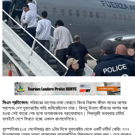
সিএন প্রতিবেদন:
পরিবারের ভাগ্যের চাকা ঘোরাতে কিংবা নিরাপদ জীবন লাভের আশায়
স্বপ্নের দেশ যুক্তরাষ্ট্রে পাড়ি জমিয়েছিলেন তারা। কিন্তু উন্নত জীবনের আশায় শুরু
হওয়া সেই যাত্রা শেষ হলো অপমানজনক প্রত্যাবাসনে। শিকলবন্দী অবস্থায় চার্টার্ড
ফ্লাইটে দেশে ফিরতে হচ্ছে একদল বাংলাদেশিকে।
বৃহস্পতিবার (০৪ সেপ্টেম্বর) রাত ৯টার দিকে যুক্তরাষ্ট্র থেকে একটি চার্টার্ড বোয়িং ৭৭৭
উড়োজাহাজ ঢাকার হযরত শাহজালাল আন্তর্জাতিক বিমানবন্দরে নামার কথা। তবে কতজন