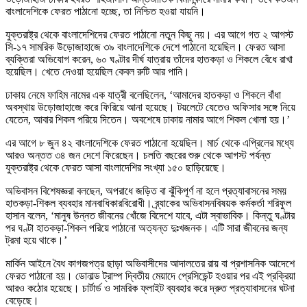
বাংলাদেশিকে ফেরত পাঠানো হচ্ছে, তা নিশ্চিত হওয়া যায়নি।
যুক্তরাষ্ট্র থেকে বাংলাদেশিদের ফেরত পাঠানো নতুন কিছু নয়। এর আগে গত ২ আগস্ট
সি-১৭ সামরিক উড়োজাহাজে ৩৯ বাংলাদেশিকে দেশে পাঠানো হয়েছিল। ফেরত আসা
ব্যক্তিরা অভিযোগ করেন, ৬০ ঘণ্টার দীর্ঘ যাত্রায় তাঁদের হাতকড়া ও শিকলে বেঁধে রাখা
হয়েছিল। খেতে দেওয়া হয়েছিল কেবল রুটি আর পানি।
ঢাকায় নেমে ফাহিম নামের এক যাত্রী বলেছিলেন, ‘আমাদের হাতকড়া ও শিকলে বাঁধা
অবস্থায় উড়োজাহাজে করে ফিরিয়ে আনা হয়েছে। টয়লেটে যেতেও অফিসার সঙ্গে নিয়ে
যেতেন, আবার শিকল পরিয়ে দিতেন। অবশেষে ঢাকায় নামার আগে শিকল খোলা হয়।’
এর আগে ৮ জুন ৪২ বাংলাদেশিকে ফেরত পাঠানো হয়েছিল। মার্চ থেকে এপ্রিলের মধ্যে
আরও অন্তত ৩৪ জন দেশে ফিরেছেন। চলতি বছরের শুরু থেকে আগস্ট পর্যন্ত
যুক্তরাষ্ট্র থেকে ফেরত আসা বাংলাদেশির সংখ্যা ১৫০ ছাড়িয়েছে।
অভিবাসন বিশেষজ্ঞরা বলছেন, অপরাধে জড়িত বা ঝুঁকিপূর্ণ না হলে প্রত্যাবাসনের সময়
হাতকড়া-শিকল ব্যবহার মানবাধিকারবিরোধী। ব্র্যাকের অভিবাসনবিষয়ক কর্মকর্তা শরিফুল
হাসান বলেন, ‘মানুষ উন্নত জীবনের খোঁজে বিদেশে যাবে, এটা স্বাভাবিক। কিন্তু ঘণ্টার
পর ঘণ্টা হাতকড়া-শিকল পরিয়ে পাঠানো অত্যন্ত দুঃখজনক। এটি সারা জীবনের জন্য
ট্রমা হয়ে থাকে।’
মার্কিন আইনে বৈধ কাগজপত্র ছাড়া অভিবাসীদের আদালতের রায় বা প্রশাসনিক আদেশে
ফেরত পাঠানো হয়। ডোনাল্ড ট্রাম্প দ্বিতীয় মেয়াদে প্রেসিডেন্ট হওয়ার পর এই প্রক্রিয়া
আরও কঠোর হয়েছে। চার্টার্ড ও সামরিক ফ্লাইট ব্যবহার করে দ্রুত প্রত্যাবাসনের ঘটনা
বেড়েছে।