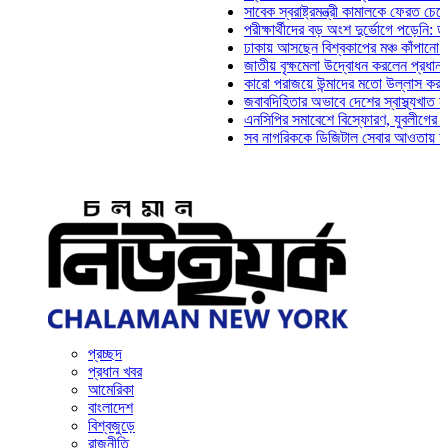
সাবেক স্বরাষ্ট্রমন্ত্রী কামালকে ফেরত চেয়ে দিল্লি
পরীক্ষার্থীদের বড় অংশ দুর্ভোগে পড়েনি: ড. মাহ্‌দ
ঢাকায় আসছেন বিশ্বকাপের মঞ্চ কাঁপানো সেই সঞ্জ
জাতীয় বৃক্ষমেলা উদ্বোধন করলেন প্রধানমন্ত্রী
কারো পরাজয়ে উন্মাদের মতো উল্লাস করতে হয় না
জবাবদিহিতার অভাবে দেশের স্বাস্থ্যখাত নানা সং
এনসিপির সমাবেশে বিস্ফোরণ, যুবলীগের দুই নেতাক
সব নাগরিককে ডিজিটাল সেবার আওতায় আনতে হবে: 
প্রচ্ছদ
প্রধান খবর
আমেরিকা
বাংলাদেশ
বিশ্বজুড়ে
রাজনীতি