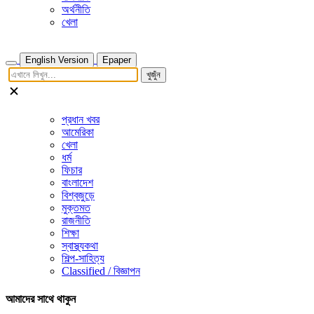
অর্থনীতি
খেলা
English Version
Epaper
খুজুঁন
প্রধান খবর
আমেরিকা
খেলা
ধর্ম
ফিচার
বাংলাদেশ
বিশ্বজুড়ে
মুক্তমত
রাজনীতি
শিক্ষা
স্বাস্থ্যকথা
শিল্প-সাহিত্য
Classified / বিজ্ঞাপন
আমাদের সাথে থাকুন