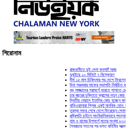
শিরোনাম
রাজধানীতে দুই মেগা কনসার্ট আজ
দুবাইয়ে ২০ মিনিটে ৭ বিস্ফোরণ
দীর্ঘ ১৫ মাস চিকিৎসার পর দেশে ফিরলেন ইলিয়াস 
টানা পঞ্চমবার সাফের সভাপতি নির্বাচিত কাজী সালা
বড় সাজ্জাদের পরামর্শে ভারতে পালাতে চেয়েছিল
চার বছরের চুক্তিতে ফ্রান্সের নতুন কোচ জিদান
দ্বিতীয় মেয়াদে ইতালির কোচ হচ্ছেন মানচিনি
বাড়িওয়ালারা প্লিজ একটু মানবিক হোন: মনিরা মিঠু
তুরস্ক সফর শেষে দেশে ফিরেছেন সেনাপ্রধান ও
রাষ্ট্রপতি চাইলে সাংবিধানিকভাবে পদত্যাগ করতে পারে
হাম ও হামের উপসর্গে মৃতের সংখ্যা ৮০০ ছাড়াল
স্বৈরাচার পতনের পর গুপ্ত বাহিনীর আত্মপ্রকাশ: প্র