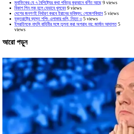
মুনাফিকের যে ৭ বৈশিষ্ট্যের কথা পবিত্র কুরআনে বর্ণিত আছে
9 views
বিকাশ পিন লক হলে যেভাবে খুলবেন
9 views
দেশের জনগণই নির্ধারণ করবে ইরানের ভবিষ্যৎ: পেজেশকিয়ান
5 views
যুক্তরাষ্ট্রে ব্যস্ত শপিং এলাকায় গুলি, নিহত ৩
5 views
ইসরাইলকে নাৎসি বাহিনীর সঙ্গে তুলনা করা অপরাধ নয়: জার্মান আদালত
5
views
আরো পড়ুন