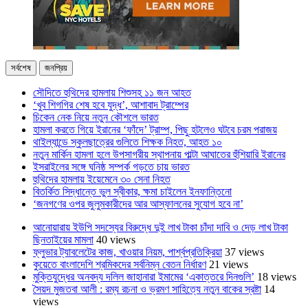
সর্বশেষ
জনপ্রিয়
সৌদিতে হুথিদের হামলায় শিশুসহ ১১ জন আহত
‘খুব শিগগির শেষ হবে যুদ্ধ’, আশাবাদ ট্রাম্পের
চিকেন নেক নিয়ে নতুন কৌশলে ভারত
হামলা করতে গিয়ে ইরানের ‘ফাঁদে’ ট্রাম্প, পিছু হটলেও ঘটবে চরম পরাজয়
থাইল্যান্ডে স্কুলছাত্রের গুলিতে শিক্ষক নিহত, আহত ১০
নতুন মার্কিন হামলা হলে উপসাগরীয় স্থাপনায় পাল্টা আঘাতের হুঁশিয়ারি ইরানের
ইসরাইলের সঙ্গে ঘনিষ্ঠ সম্পর্ক গড়তে চায় ভারত
হুথিদের হামলায় ইয়েমেনে ৩০ সেনা নিহত
বিতর্কিত সিদ্ধান্তে ভুল স্বীকার, ক্ষমা চাইলেন ইনফান্তিনো
‘জনগণের ওপর জুলুমকারীদের আর আস্ফালনের সুযোগ হবে না’
আনোয়ারায় ইউপি সদস্যের বিরুদ্ধে দুই লাখ টাকা চাঁদা দাবি ও দেড় লাখ টাকা
ছিনতাইয়ের মামলা
40 views
ফ্লুভার ট্যাবলেটের কাজ, খাওয়ার নিয়ম, পার্শ্বপ্রতিক্রিয়া
37 views
কুয়েতে বাংলাদেশি শ্রমিকদের সর্বনিম্ন বেতন নির্ধারণ
21 views
মুক্তিযুদ্ধের অনবদ্য দলিল জাহানারা ইমামের ‘একাত্তরে দিনগুলি’
18 views
সৈয়দ মুজতবা আলী : রম্য রচনা ও ভ্রমণ সাহিত্যে নতুন বাকের স্রষ্টা
14
views