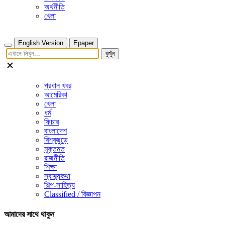
অর্থনীতি
খেলা
English Version
Epaper
খুজুঁন
প্রধান খবর
আমেরিকা
খেলা
ধর্ম
ফিচার
বাংলাদেশ
বিশ্বজুড়ে
মুক্তমত
রাজনীতি
শিক্ষা
স্বাস্থ্যকথা
শিল্প-সাহিত্য
Classified / বিজ্ঞাপন
আমাদের সাথে থাকুন