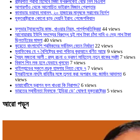
রাষ্ট্রপতি প্রার্থী হিসেবে মির্জা ফখরুলকেই বেছে নিল বিএনপি
আগারগাঁও থেকে আলোচিত ভাইরাল মিজান গ্রেপ্তার
কানাডায় ভয়াবহ দাবানল, ২০ হাজারের মানুষকে সরানোর নির্দেশ
যুক্তরাষ্ট্রকে কোনো ছাড় দেয়নি ইরান: পেজেশকিয়ান
ফ্লুভার ট্যাবলেটের কাজ, খাওয়ার নিয়ম, পার্শ্বপ্রতিক্রিয়া
44 views
আনোয়ারায় ইউপি সদস্যের বিরুদ্ধে দুই লাখ টাকা চাঁদা দাবি ও দেড় লাখ টাকা
ছিনতাইয়ের মামলা
40 views
কুয়েতে বাংলাদেশি শ্রমিকদের সর্বনিম্ন বেতন নির্ধারণ
22 views
মুনাফিকের যে ৭ বৈশিষ্ট্যের কথা পবিত্র কুরআনে বর্ণিত আছে
9 views
সৈয়দ মুজতবা আলী : রম্য রচনা ও ভ্রমণ সাহিত্যে নতুন বাকের স্রষ্টা
7 views
বিকাশ পিন লক হলে যেভাবে খুলবেন
7 views
থাইল্যান্ডের স্কুলে বন্দুক হামলায় নিহত বেড়ে ৭
7 views
ইসরাইলকে নাৎসি বাহিনীর সঙ্গে তুলনা করা অপরাধ নয়: জার্মান আদালত
6
views
ডায়াবেটিসে ড্রাগন ফল খাওয়া কি নিরাপদ?
6 views
ভারতের স্বাধীনতা দিবসকে ‘ইন্ডিয়া ডে’ ঘোষণা যুক্তরাষ্ট্রের
5 views
আরো পড়ুন