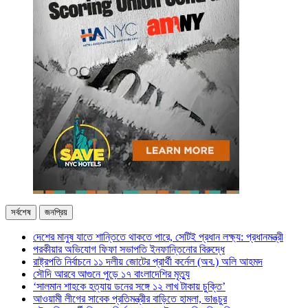
সর্বশেষ
জনপ্রিয়
দেশের মানুষ যাতে শান্তিতে থাকতে পারে, সেটিই প্রধান লক্ষ্য: প্রধানমন্ত্রী
পরকীয়ার অভিযোগ ফিফা সভাপতি ইনফান্তিনোর বিরুদ্ধে
রাষ্ট্রপতি নির্বাচনে ১১ দলীয় জোটের প্রার্থী কর্নেল (অব.) অলি আহমদ
সৌদি আরবে আগুনে পুড়ে ১৭ বাংলাদেশির মৃত্যু
‘সালমান শাহকে হত্যায় ডনের সঙ্গে ১২ লাখ টাকায় চুক্তি’
আওয়ামী লীগের সাবেক প্রতিমন্ত্রীর বাড়িতে হামলা, ভাঙচুর