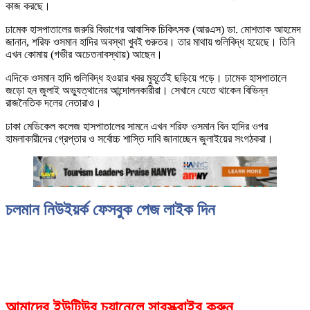
কাজ করছে।
ঢামেক হাসপাতালের জরুরি বিভাগের আবাসিক চিকিৎসক (আরএস) ডা. মোশতাক আহমেদ
জানান, শরিফ ওসমান হাদির অবস্থা খুবই গুরুতর। তার মাথায় গুলিবিদ্ধ হয়েছে। তিনি
এখন কোমায় (গভীর অচেতনাবস্থায়) আছেন।
এদিকে ওসমান হাদি গুলিবিদ্ধ হওয়ার খবর মুহূর্তেই ছড়িয়ে পড়ে। ঢামেক হাসপাতালে
জড়ো হন জুলাই অভ্যুত্থানের আন্দোলনকারীরা। সেখানে যেতে থাকেন বিভিন্ন
রাজনৈতিক দলের নেতারাও।
ঢাকা মেডিকেল কলেজ হাসপাতালের সামনে এখন শরিফ ওসমান বিন হাদির ওপর
হামলাকারীদের গ্রেপ্তার ও সর্বোচ্চ শাস্তি দাবি জানাচ্ছেন জুলাইয়ের সংগঠকরা।
চলমান নিউইয়র্ক ফেসবুক পেজ লাইক দিন
আমাদের ইউটিউব চ্যানেলে সাবস্ক্রাইব করুন