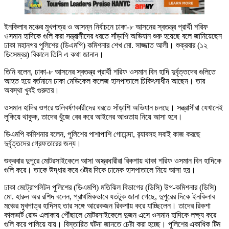
ইনকিলাব মঞ্চের মুখপাত্র ও আসন্ন নির্বাচনে ঢাকা-৮ আসনের স্বতন্ত্র প্রার্থী শরিফ
ওসমান হাদিকে গুলি করা সন্ত্রাসীদের ধরতে সাঁড়াশি অভিযান শুরু হয়েছে বলে জানিয়েছেন
ঢাকা মহানগর পুলিশের (ডিএমপি) কমিশনার শেখ মো. সাজ্জাত আলী। শুক্রবার (১২
ডিসেম্বর) বিকালে তিনি এ কথা জানান।
তিনি বলেন, ঢাকা-৮ আসনের স্বতন্ত্র প্রার্থী শরিফ ওসমান বিন হাদি দুর্বৃত্তদের গুলিতে
আহত হয়ে বর্তমানে ঢাকা মেডিকেল কলেজ হাসপাতালে চিকিৎসাধীন আছেন। তার
অবস্থা খুবই গুরুতর।
ওসমান হাদির ওপরে গুলিবর্ষণকারীদের ধরতে সাঁড়াশি অভিযান চলছে। সন্ত্রাসীরা যেখানেই
লুকিয়ে থাকুক, তাদের খুঁজে বের করে আইনের আওতায় নিয়ে আসা হবে।
ডিএমপি কমিশনার বলেন, পুলিশের পাশাপাশি গোয়েন্দা, র‌্যাবসহ সবাই কাজ করছে
দুর্বৃত্তদের গ্রেফতারের জন্য।
শুক্রবার দুপুরে মোটরসাইকেলে আসা অস্ত্রধারীরা রিকশায় থাকা শরিফ ওসমান বিন হাদিকে
গুলি করে। তাকে উদ্ধার করে ৩টার দিকে ঢামেক হাসপাতালে নিয়ে আসা হয়।
ঢাকা মেট্রোপলিটন পুলিশের (ডিএমপি) মতিঝিল বিভাগের (ডিসি) উপ-কমিশনার (ডিসি)
মো. হারুন অর রশিদ বলেন, প্রাথমিকভাবে যতটুক জানা গেছে, দুপুরের দিকে ইনকিলাব
মঞ্চের মুখপাত্র হাদিসহ তার সঙ্গে আরেকজন রিকশায় করে যাচ্ছিলেন। তাদের রিকশা
কালভার্ট রোড এলাকায় পৌঁছালে মোটরসাইকেলে দুজন এসে ওসমান হাদিকে লক্ষ্য করে
গুলি করে পালিয়ে যায়। বিস্তারিত ঘটনা জানতে চেষ্টা করা হচ্ছে। পুলিশের একাধিক টিম