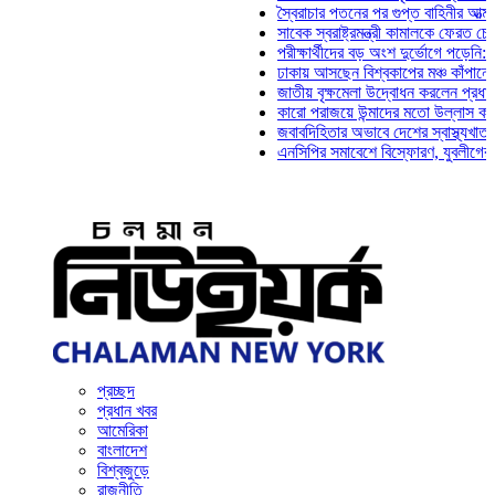
স্বৈরাচার পতনের পর গুপ্ত বাহিনীর আত্মপ্রকাশ: প
সাবেক স্বরাষ্ট্রমন্ত্রী কামালকে ফেরত চেয়ে দিল
পরীক্ষার্থীদের বড় অংশ দুর্ভোগে পড়েনি: ড. মাহ্
ঢাকায় আসছেন বিশ্বকাপের মঞ্চ কাঁপানো সেই সঞ
জাতীয় বৃক্ষমেলা উদ্বোধন করলেন প্রধানমন্ত্রী
কারো পরাজয়ে উন্মাদের মতো উল্লাস করতে হয় 
জবাবদিহিতার অভাবে দেশের স্বাস্থ্যখাত নানা 
এনসিপির সমাবেশে বিস্ফোরণ, যুবলীগের দুই নেত
প্রচ্ছদ
প্রধান খবর
আমেরিকা
বাংলাদেশ
বিশ্বজুড়ে
রাজনীতি