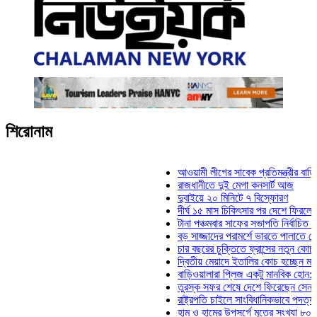
শিরোনাম
আওয়ামী লীগের সাবেক প্রতিমন্ত্রীর বাড়িতে হাম
রাজধানীতে দুই মেগা কনসার্ট আজ
দুবাইয়ে ২০ মিনিটে ৭ বিস্ফোরণ
দীর্ঘ ১৫ মাস চিকিৎসার পর দেশে ফিরলেন ইলিয়া
টানা পঞ্চমবার সাফের সভাপতি নির্বাচিত কাজী সা
বড় সাজ্জাদের পরামর্শে ভারতে পালাতে চেয়েছ
চার বছরের চুক্তিতে ফ্রান্সের নতুন কোচ জিদান
দ্বিতীয় মেয়াদে ইতালির কোচ হচ্ছেন মানচিনি
বাড়িওয়ালারা প্লিজ একটু মানবিক হোন: মনিরা মি
তুরস্ক সফর শেষে দেশে ফিরেছেন সেনাপ্রধান
রাষ্ট্রপতি চাইলে সাংবিধানিকভাবে পদত্যাগ করতে পা
হাম ও হামের উপসর্গে মৃতের সংখ্যা ৮০০ ছাড়া