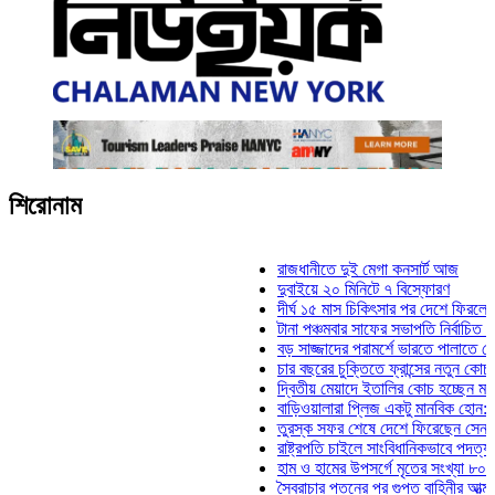
শিরোনাম
রাজধানীতে দুই মেগা কনসার্ট আজ
দুবাইয়ে ২০ মিনিটে ৭ বিস্ফোরণ
দীর্ঘ ১৫ মাস চিকিৎসার পর দেশে ফিরলেন ইলিয়াস
টানা পঞ্চমবার সাফের সভাপতি নির্বাচিত কাজী সাল
বড় সাজ্জাদের পরামর্শে ভারতে পালাতে চেয়েছি
চার বছরের চুক্তিতে ফ্রান্সের নতুন কোচ জিদান
দ্বিতীয় মেয়াদে ইতালির কোচ হচ্ছেন মানচিনি
বাড়িওয়ালারা প্লিজ একটু মানবিক হোন: মনিরা মি
তুরস্ক সফর শেষে দেশে ফিরেছেন সেনাপ্রধান
রাষ্ট্রপতি চাইলে সাংবিধানিকভাবে পদত্যাগ করতে পার
হাম ও হামের উপসর্গে মৃতের সংখ্যা ৮০০ ছাড়াল
স্বৈরাচার পতনের পর গুপ্ত বাহিনীর আত্মপ্রকাশ: প্