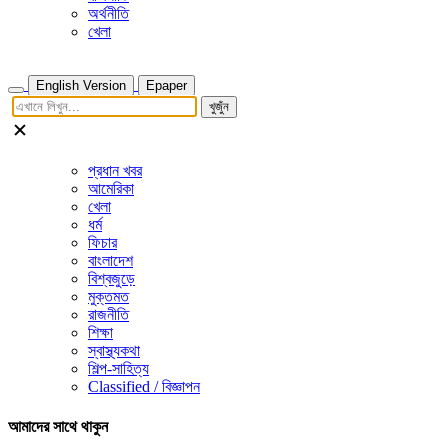
অর্থনীতি
খেলা
English Version
Epaper
খুজুঁন
প্রধান খবর
আমেরিকা
খেলা
ধর্ম
ফিচার
বাংলাদেশ
বিশ্বজুড়ে
মুক্তমত
রাজনীতি
শিক্ষা
স্বাস্থ্যকথা
শিল্প-সাহিত্য
Classified / বিজ্ঞাপন
আমাদের সাথে থাকুন