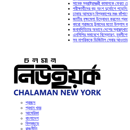
সাবেক স্বরাষ্ট্রমন্ত্রী কামালকে ফেরত চেয়ে দিল্
পরীক্ষার্থীদের বড় অংশ দুর্ভোগে পড়েনি: ড. মাহ্
ঢাকায় আসছেন বিশ্বকাপের মঞ্চ কাঁপানো সেই সঞ্
জাতীয় বৃক্ষমেলা উদ্বোধন করলেন প্রধানমন্ত্রী
কারো পরাজয়ে উন্মাদের মতো উল্লাস করতে হয় ন
জবাবদিহিতার অভাবে দেশের স্বাস্থ্যখাত নানা স
এনসিপির সমাবেশে বিস্ফোরণ, যুবলীগের দুই নেত
সব নাগরিককে ডিজিটাল সেবার আওতায় আনতে হবে:
প্রচ্ছদ
প্রধান খবর
আমেরিকা
বাংলাদেশ
বিশ্বজুড়ে
রাজনীতি