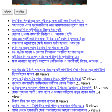
সর্বশেষ
জনপ্রিয়
বিতর্কিত সিদ্ধান্তে ভুল স্বীকার, ক্ষমা চাইলেন ইনফান্তিনো
‘জনগণের ওপর জুলুমকারীদের আর আস্ফালনের সুযোগ হবে না’
আন্তর্জাতিক স্বীকৃতিতে উচ্ছ্বসিত বুবলী
দেশের ২৩তম রাষ্ট্রপতি নির্বাচন ২০ আগস্ট : ইসি
ভারতের স্বাধীনতা দিবসকে ‘ইন্ডিয়া ডে’ ঘোষণা যুক্তরাষ্ট্রের
তরুণদের আন্দোলনে মোদি সরকার দুর্বল হয়েছে: ওয়াংচুক
৫ দিনের নতুন কর্মসূচি ঘোষণা জামায়াত জোটের
৪৮ ঘণ্টার মধ্যে ৬ জেলায় নিম্নাঞ্চল প্লাবিত হওয়ার শঙ্কা
দুই-তিন দিনের মধ্যে গ্যাসের পরিস্থিতি স্বাভাবিক হবে
মাঝ আকাশে মুখোমুখি ট্রাম্পের হেলিকপ্টার ও যাত্রীবাহী বিমান, অতঃপর…
আনোয়ারায় ইউপি সদস্যের বিরুদ্ধে দুই লাখ টাকা চাঁদা দাবি ও দেড় লাখ টাকা
ছিনতাইয়ের মামলা
40 views
ফ্লুভার ট্যাবলেটের কাজ, খাওয়ার নিয়ম, পার্শ্বপ্রতিক্রিয়া
37 views
কুয়েতে বাংলাদেশি শ্রমিকদের সর্বনিম্ন বেতন নির্ধারণ
21 views
মুক্তিযুদ্ধের অনবদ্য দলিল জাহানারা ইমামের ‘একাত্তরে দিনগুলি’
18 views
সৈয়দ মুজতবা আলী : রম্য রচনা ও ভ্রমণ সাহিত্যে নতুন বাকের স্রষ্টা
14
views
বিকাশ পিন লক হলে যেভাবে খুলবেন
8 views
মুনাফিকের যে ৭ বৈশিষ্ট্যের কথা পবিত্র কুরআনে বর্ণিত আছে
6 views
গাজা থেকে ইসরাইলি সেনা প্রত্যাহারের আহ্বান যুক্তরাজ্যের
5 views