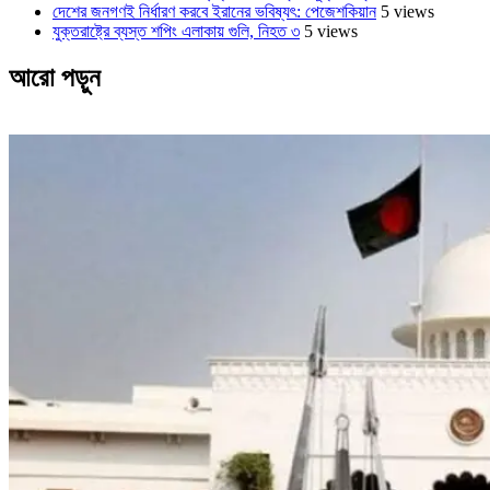
দেশের জনগণই নির্ধারণ করবে ইরানের ভবিষ্যৎ: পেজেশকিয়ান
5 views
যুক্তরাষ্ট্রে ব্যস্ত শপিং এলাকায় গুলি, নিহত ৩
5 views
আরো পড়ুন