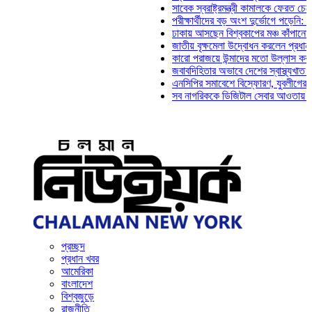
সাবেক স্বরাষ্ট্রমন্ত্রী কামালকে ফেরত চেয়ে দিল্
পরীক্ষার্থীদের বড় অংশ দুর্ভোগে পড়েনি: ড. মাহ্
ঢাকায় আসছেন বিশ্বকাপের মঞ্চ কাঁপানো সেই সঞ্
জাতীয় বৃক্ষমেলা উদ্বোধন করলেন প্রধানমন্ত্রী
কারো পরাজয়ে উন্মাদের মতো উল্লাস করতে হয় 
জবাবদিহিতার অভাবে দেশের স্বাস্থ্যখাত নানা 
এনসিপির সমাবেশে বিস্ফোরণ, যুবলীগের দুই নেত
সব নাগরিককে ডিজিটাল সেবার আওতায় আনতে হবে
প্রচ্ছদ
প্রধান খবর
আমেরিকা
বাংলাদেশ
বিশ্বজুড়ে
রাজনীতি