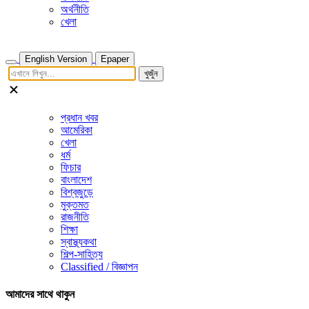
অর্থনীতি
খেলা
English Version
Epaper
খুজুঁন
প্রধান খবর
আমেরিকা
খেলা
ধর্ম
ফিচার
বাংলাদেশ
বিশ্বজুড়ে
মুক্তমত
রাজনীতি
শিক্ষা
স্বাস্থ্যকথা
শিল্প-সাহিত্য
Classified / বিজ্ঞাপন
আমাদের সাথে থাকুন