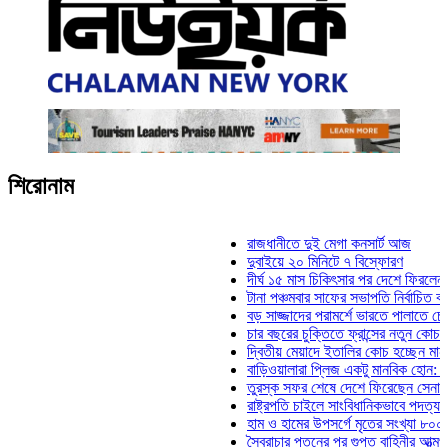
শিরোনাম
রাজধানীতে দুই মেগা কনসার্ট আজ
দুবাইয়ে ২০ মিনিটে ৭ বিস্ফোরণ
দীর্ঘ ১৫ মাস চিকিৎসার পর দেশে ফিরলেন ইলিয়া
টানা পঞ্চমবার সাফের সভাপতি নির্বাচিত কাজী সাল
বড় সাজ্জাদের পরামর্শে ভারতে পালাতে চেয়েছ
চার বছরের চুক্তিতে ফ্রান্সের নতুন কোচ জিদান
দ্বিতীয় মেয়াদে ইতালির কোচ হচ্ছেন মানচিনি
বাড়িওয়ালারা প্লিজ একটু মানবিক হোন: মনিরা মি
তুরস্ক সফর শেষে দেশে ফিরেছেন সেনাপ্রধান
রাষ্ট্রপতি চাইলে সাংবিধানিকভাবে পদত্যাগ করতে পা
হাম ও হামের উপসর্গে মৃতের সংখ্যা ৮০০ ছাড়াল
স্বৈরাচার পতনের পর গুপ্ত বাহিনীর আত্মপ্রকাশ: প