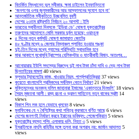
বিতর্কিত সিদ্ধান্তে ভুল স্বীকার, ক্ষমা চাইলেন ইনফান্তিনো
‘জনগণের ওপর জুলুমকারীদের আর আস্ফালনের সুযোগ হবে না’
আন্তর্জাতিক স্বীকৃতিতে উচ্ছ্বসিত বুবলী
দেশের ২৩তম রাষ্ট্রপতি নির্বাচন ২০ আগস্ট : ইসি
ভারতের স্বাধীনতা দিবসকে ‘ইন্ডিয়া ডে’ ঘোষণা যুক্তরাষ্ট্রের
তরুণদের আন্দোলনে মোদি সরকার দুর্বল হয়েছে: ওয়াংচুক
৫ দিনের নতুন কর্মসূচি ঘোষণা জামায়াত জোটের
৪৮ ঘণ্টার মধ্যে ৬ জেলায় নিম্নাঞ্চল প্লাবিত হওয়ার শঙ্কা
দুই-তিন দিনের মধ্যে গ্যাসের পরিস্থিতি স্বাভাবিক হবে
মাঝ আকাশে মুখোমুখি ট্রাম্পের হেলিকপ্টার ও যাত্রীবাহী বিমান, অতঃপর…
আনোয়ারায় ইউপি সদস্যের বিরুদ্ধে দুই লাখ টাকা চাঁদা দাবি ও দেড় লাখ টাকা
ছিনতাইয়ের মামলা
40 views
ফ্লুভার ট্যাবলেটের কাজ, খাওয়ার নিয়ম, পার্শ্বপ্রতিক্রিয়া
37 views
কুয়েতে বাংলাদেশি শ্রমিকদের সর্বনিম্ন বেতন নির্ধারণ
21 views
মুক্তিযুদ্ধের অনবদ্য দলিল জাহানারা ইমামের ‘একাত্তরে দিনগুলি’
18 views
সৈয়দ মুজতবা আলী : রম্য রচনা ও ভ্রমণ সাহিত্যে নতুন বাকের স্রষ্টা
14
views
বিকাশ পিন লক হলে যেভাবে খুলবেন
8 views
মুনাফিকের যে ৭ বৈশিষ্ট্যের কথা পবিত্র কুরআনে বর্ণিত আছে
6 views
দেশের জনগণই নির্ধারণ করবে ইরানের ভবিষ্যৎ: পেজেশকিয়ান
5 views
যুক্তরাষ্ট্রে ব্যস্ত শপিং এলাকায় গুলি, নিহত ৩
5 views
ইসরাইলকে নাৎসি বাহিনীর সঙ্গে তুলনা করা অপরাধ নয়: জার্মান আদালত
5
views