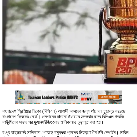
বাংলাদেশ প্রিমিয়ার লিগের (বিপিএল) আগামী আসরের জন্য পাঁচ দল চূড়ান্ত করেছে
বাংলাদেশ ক্রিকেট বোর্ড। গুলশানের নাভানা টাওয়ারে মঙ্গলবার রাতে বিপিএল গভর্নিং
কাউন্সিলের সভার পর ফ্র্যাঞ্চাইজিগুলোর মালিকানাও চূড়ান্ত করা হয়।
রংপুর রাইডার্সের মালিকানা পেয়েছে বসুন্ধরা গ্রুপের নিয়ন্ত্রণাধীন টগি স্পোর্টস। নাবিল