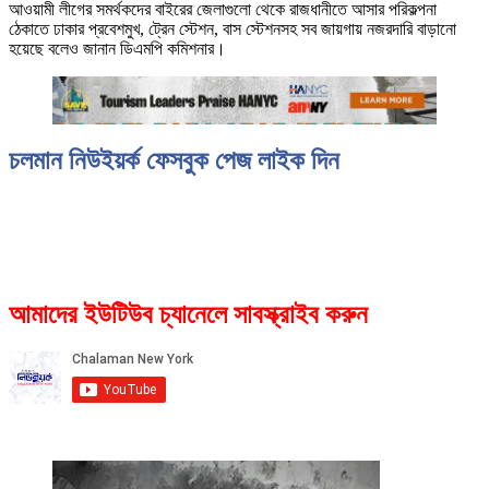
আওয়ামী লীগের সমর্থকদের বাইরের জেলাগুলো থেকে রাজধানীতে আসার পরিকল্পনা
ঠেকাতে ঢাকার প্রবেশমুখ, ট্রেন স্টেশন, বাস স্টেশনসহ সব জায়গায় নজরদারি বাড়ানো
হয়েছে বলেও জানান ডিএমপি কমিশনার।
চলমান নিউইয়র্ক ফেসবুক পেজ লাইক দিন
আমাদের ইউটিউব চ্যানেলে সাবস্ক্রাইব করুন