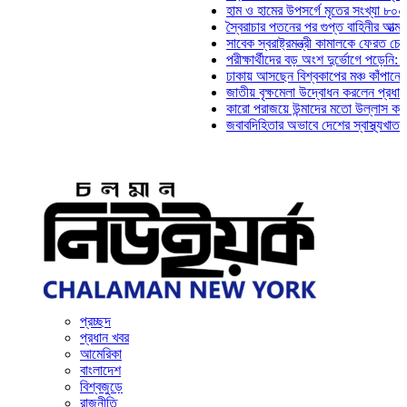
হাম ও হামের উপসর্গে মৃতের সংখ্যা ৮০০ ছাড়াল
স্বৈরাচার পতনের পর গুপ্ত বাহিনীর আত্মপ্রকাশ: প্
সাবেক স্বরাষ্ট্রমন্ত্রী কামালকে ফেরত চেয়ে দিল্
পরীক্ষার্থীদের বড় অংশ দুর্ভোগে পড়েনি: ড. মাহ্‌
ঢাকায় আসছেন বিশ্বকাপের মঞ্চ কাঁপানো সেই সঞ্
জাতীয় বৃক্ষমেলা উদ্বোধন করলেন প্রধানমন্ত্রী
কারো পরাজয়ে উন্মাদের মতো উল্লাস করতে হয় ন
জবাবদিহিতার অভাবে দেশের স্বাস্থ্যখাত নানা স
প্রচ্ছদ
প্রধান খবর
আমেরিকা
বাংলাদেশ
বিশ্বজুড়ে
রাজনীতি