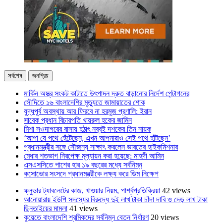
সর্বশেষ
জনপ্রিয়
মার্কিন অস্ত্র সংকট কাটাতে উৎপাদন দ্রুত বাড়ানোর নির্দেশ পেন্টাগনের
সৌদিতে ১৬ বাংলাদেশির মৃত্যুতে জামায়াতের শোক
যুদ্ধপূর্ব অবস্থায় আর ফিরবে না হরমুজ প্রণালি: ইরান
সাবেক প্রধান বিচারপতি খায়রুল হকের জামিন
মিশা সওদাগরের বাসায় হঠাৎ নব্বই দশকের তিন নায়ক
‘আপা যে পথে হেঁটেছেন, এখন আপনারাও সেই পথে হাঁটছেন’
প্রধানমন্ত্রীর সঙ্গে সৌজন্য সাক্ষাৎ করলেন ভারতের হাইকমিশনার
মেধার শতভাগ নিরপেক্ষ মূল্যায়ন করা হয়েছে: মাহদী আমিন
এসএসসিতে পাশের হার ১৯ বছরের মধ্যে সর্বনিম্ন
কসোভোর সংসদে প্রধানমন্ত্রীকে লক্ষ্য করে ডিম নিক্ষেপ
ফ্লুভার ট্যাবলেটের কাজ, খাওয়ার নিয়ম, পার্শ্বপ্রতিক্রিয়া
42 views
আনোয়ারায় ইউপি সদস্যের বিরুদ্ধে দুই লাখ টাকা চাঁদা দাবি ও দেড় লাখ টাকা
ছিনতাইয়ের মামলা
41 views
কুয়েতে বাংলাদেশি শ্রমিকদের সর্বনিম্ন বেতন নির্ধারণ
20 views