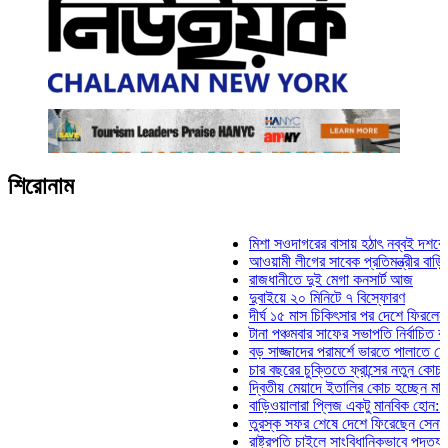
শিরোনাম
মিশা সওদাগরের বাসায় হঠাৎ নব্বই দশকের তিন 
আওয়ামী লীগের সাবেক প্রতিমন্ত্রীর বাড়িতে হামল
রাজধানীতে দুই মেগা কনসার্ট আজ
দুবাইয়ে ২০ মিনিটে ৭ বিস্ফোরণ
দীর্ঘ ১৫ মাস চিকিৎসার পর দেশে ফিরলেন ইলিয়াস
টানা পঞ্চমবার সাফের সভাপতি নির্বাচিত কাজী সাল
বড় সাজ্জাদের পরামর্শে ভারতে পালাতে চেয়েছি
চার বছরের চুক্তিতে ফ্রান্সের নতুন কোচ জিদান
দ্বিতীয় মেয়াদে ইতালির কোচ হচ্ছেন মানচিনি
বাড়িওয়ালারা প্লিজ একটু মানবিক হোন: মনিরা মিঠ
তুরস্ক সফর শেষে দেশে ফিরেছেন সেনাপ্রধান 
রাষ্ট্রপতি চাইলে সাংবিধানিকভাবে পদত্যাগ করতে পার