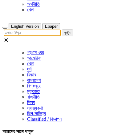
অর্থনীতি
খেলা
English Version
Epaper
খুজুঁন
প্রধান খবর
আমেরিকা
খেলা
ধর্ম
ফিচার
বাংলাদেশ
বিশ্বজুড়ে
মুক্তমত
রাজনীতি
শিক্ষা
স্বাস্থ্যকথা
শিল্প-সাহিত্য
Classified / বিজ্ঞাপন
আমাদের সাথে থাকুন