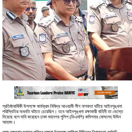
প্রতিষ্ঠাবার্ষিকী উপলক্ষে কার্যক্রম নিষিদ্ধ আওয়ামী লীগ নাশকতা ঘটিয়ে আইনশৃঙ্খলা
পরিস্থিতির অবনতি ঘটাতে চেয়েছিল। তবে আইনশৃঙ্খলা রক্ষাকারী বাহিনী তা ভেস্তে
দিয়েছে বলে দাবি করেছেন ঢাকা মহানগর পুলিশ (ডিএমপি) কমিশনার মোসলেহ উদ্দিন
আহমদ।