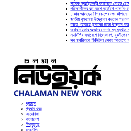
সাবেক স্বরাষ্ট্রমন্ত্রী কামালকে ফেরত চেয়ে দিল্লিক
পরীক্ষার্থীদের বড় অংশ দুর্ভোগে পড়েনি: ড. মাহ্‌দী 
ঢাকায় আসছেন বিশ্বকাপের মঞ্চ কাঁপানো সেই সঞ্জয়
জাতীয় বৃক্ষমেলা উদ্বোধন করলেন প্রধানমন্ত্রী
কারো পরাজয়ে উন্মাদের মতো উল্লাস করতে হয় না: 
জবাবদিহিতার অভাবে দেশের স্বাস্থ্যখাত নানা সংকট
এনসিপির সমাবেশে বিস্ফোরণ, যুবলীগের দুই নেতাকর
সব নাগরিককে ডিজিটাল সেবার আওতায় আনতে হবে: অর
প্রচ্ছদ
প্রধান খবর
আমেরিকা
বাংলাদেশ
বিশ্বজুড়ে
রাজনীতি