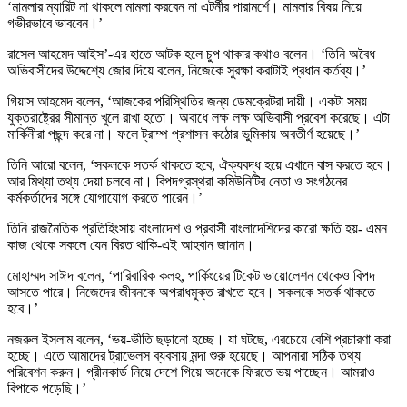
‘মামলার ম্যারিট না থাকলে মামলা করবেন না এটর্নীর পারামর্শে। মামলার বিষয় নিয়ে
গভীরভাবে ভাববেন।’
রাসেল আহমেদ আইস’-এর হাতে আটক হলে চুপ থাকার কথাও বলেন। ‘তিনি অবৈধ
অভিবাসীদের উদ্দেশ্যে জোর দিয়ে বলেন, নিজেকে সুরক্ষা করাটাই প্রধান কর্তব্য।’
গিয়াস আহমেদ বলেন, ‘আজকের পরিস্থিতির জন্য ডেমক্রেটরা দায়ী। একটা সময়
যুক্তরাষ্ট্রের সীমান্ত খুলে রাখা হতো। অবাধে লক্ষ লক্ষ অভিবাসী প্রবেশ করেছে। এটা
মার্কিনীরা পছন্দ করে না। ফলে ট্রাম্প প্রশাসন কঠোর ভুমিকায় অবতীর্ণ হয়েছে।’
তিনি আরো বলেন, ‘সকলকে সতর্ক থাকতে হবে, ঐক্যবদ্ধ হয়ে এখানে বাস করতে হবে।
আর মিথ্যা তথ্য দেয়া চলবে না। বিপদগ্রস্থরা কমিউনিটির নেতা ও সংগঠনের
কর্মকর্তাদের সঙ্গে যোগাযোগ করতে পারেন।’
তিনি রাজনৈতিক প্রতিহিংসায় বাংলাদেশ ও প্রবাসী বাংলাদেশিদের কারো ক্ষতি হয়- এমন
কাজ থেকে সকলে যেন বিরত থাকি-এই আহবান জানান।
মোহাম্মদ সাঈদ বলেন, ‘পারিবারিক কলহ, পার্কিংয়ের টিকেট ভায়োলেশন থেকেও বিপদ
আসতে পারে। নিজেদের জীবনকে অপরাধমুক্ত রাখতে হবে। সকলকে সতর্ক থাকতে
হবে।’
নজরুল ইসলাম বলেন, ‘ভয়-ভীতি ছড়ানো হচ্ছে। যা ঘটছে, এরচেয়ে বেশি প্রচারণা করা
হচ্ছে। এতে আমাদের ট্রাভেলস ব্যবসায় মন্দা শুরু হয়েছে। আপনারা সঠিক তথ্য
পরিবেশন করুন। গ্রীনকার্ড নিয়ে দেশে গিয়ে অনেকে ফিরতে ভয় পাচ্ছেন। আমরাও
বিপাকে পড়েছি।’