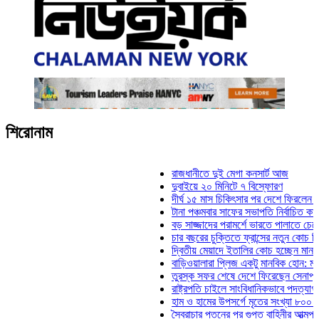
শিরোনাম
রাজধানীতে দুই মেগা কনসার্ট আজ
দুবাইয়ে ২০ মিনিটে ৭ বিস্ফোরণ
দীর্ঘ ১৫ মাস চিকিৎসার পর দেশে ফিরলেন ইলিয়াস কা
টানা পঞ্চমবার সাফের সভাপতি নির্বাচিত কাজী সালাহউ
বড় সাজ্জাদের পরামর্শে ভারতে পালাতে চেয়েছিলেন
চার বছরের চুক্তিতে ফ্রান্সের নতুন কোচ জিদান
দ্বিতীয় মেয়াদে ইতালির কোচ হচ্ছেন মানচিনি
বাড়িওয়ালারা প্লিজ একটু মানবিক হোন: মনিরা মিঠু
তুরস্ক সফর শেষে দেশে ফিরেছেন সেনাপ্রধান ওয়
রাষ্ট্রপতি চাইলে সাংবিধানিকভাবে পদত্যাগ করতে পারেন:
হাম ও হামের উপসর্গে মৃতের সংখ্যা ৮০০ ছাড়াল
স্বৈরাচার পতনের পর গুপ্ত বাহিনীর আত্মপ্রকাশ: প্রধা