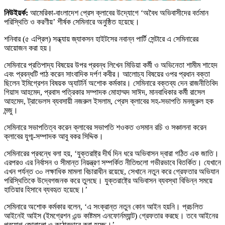
নিউইয়র্ক:
আমেরিকা-বাংলাদেশ প্রেস ক্লাবের উদ্যোগে ‘অবৈধ অভিবাসীদের বর্তমান
পরিস্থিতি ও করণীয়’ শীর্ষক সেমিনারে অনুষ্ঠিত হয়েছে।
শনিবার (৫ এপ্রিল) সন্ধ্যায় জ্যাকসন হাইটসের নবান্ন পার্টি সেন্টারে এ সেমিনারের
আয়োজন করা হয়।
সেমিনারে প্রতিপাদ্য বিষয়ের উপর প্রবন্ধ লিখেন মিডিয়া কর্মী ও অভিনেতা শামীম শাহেদ
এবং প্রবন্ধটি পাঠ করেন সাংবাদিক দর্পণ কবীর। আলোচ্য বিষয়ের ওপর প্রধান বক্তা
ছিলেন ইমিগ্রেশন বিষয়ক অ্যাটর্নি অশোক কর্মকার। সেমিনারে বক্তব্য দেন রাজনীতিবিদ
গিয়াস আহমেদ, প্রবাস পত্রিকার সম্পাদক মোহাম্মদ সাঈদ, মানবাধিকার কর্মী রাসেল
আহমেদ, ট্রাভেলস ব্যবসায়ী নজরুল ইসলাম, প্রেস ক্লাবের সহ-সভাপতি মনজুরুল হক
মন্জু।
সেমিনারে সভাপতিত্ব করেন ক্লাবের সভাপতি শওকত ওসমান রচি ও সঞ্চালনা করেন
ক্লাবের যুগ্ম-সম্পাদক আবু বকর সিদ্দিক।
সেমিনারের প্রবন্ধে বলা হয়, ‘যুক্তরাষ্ট্র দীর্ঘ দিন ধরে অভিবাসন দ্বারা গঠিত এক জাতি।
এরপরও এর নির্বাসন ও সীমান্ত নিয়ন্ত্রণ সম্পর্কিত নীতিগুলো গভীরভাবে বিতর্কিত। যেখানে
এখন পর্যন্ত ৩০ লক্ষাধিক মামলা বিচারাধীন রয়েছে, সেখানে নতুন করে গ্রেফতার অভিযান
পরিস্থিতিকে উদ্বেগজনক করে তুলছে। যুক্তরাষ্ট্রে অভিবাসন ব্যবস্থা বিভিন্ন সময়ে
হাতিয়ার হিসাবে ব্যবহৃত হয়েছে।’
সেমিনারে অশোক কর্মকার বলেন, ‘এ সংক্রান্ত নতুন কোন আইন হয়নি। প্রচলিত
আইনেই আইস (ইমগ্রেশন এন্ড কাষ্টমস এনফোর্নম্যান্ট) গ্রেফতার করছে। তবে আইনের
প্রয়োগ জোরালো ও কঠোরভাবে করা হচ্ছে।’