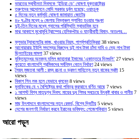
ভারতের স্বাধীনতা দিবসকে ‘ইন্ডিয়া ডে’ ঘোষণা যুক্তরাষ্ট্রের
তরুণদের আন্দোলনে মোদি সরকার দুর্বল হয়েছে: ওয়াংচুক
৫ দিনের নতুন কর্মসূচি ঘোষণা জামায়াত জোটের
৪৮ ঘণ্টার মধ্যে ৬ জেলায় নিম্নাঞ্চল প্লাবিত হওয়ার শঙ্কা
দুই-তিন দিনের মধ্যে গ্যাসের পরিস্থিতি স্বাভাবিক হবে
মাঝ আকাশে মুখোমুখি ট্রাম্পের হেলিকপ্টার ও যাত্রীবাহী বিমান, অতঃপর…
ফ্লুভার ট্যাবলেটের কাজ, খাওয়ার নিয়ম, পার্শ্বপ্রতিক্রিয়া
38 views
আনোয়ারায় ইউপি সদস্যের বিরুদ্ধে দুই লাখ টাকা চাঁদা দাবি ও দেড় লাখ টাকা
ছিনতাইয়ের মামলা
37 views
মুক্তিযুদ্ধের অনবদ্য দলিল জাহানারা ইমামের ‘একাত্তরে দিনগুলি’
27 views
কুয়েতে বাংলাদেশি শ্রমিকদের সর্বনিম্ন বেতন নির্ধারণ
24 views
সৈয়দ মুজতবা আলী : রম্য রচনা ও ভ্রমণ সাহিত্যে নতুন বাকের স্রষ্টা
15
views
বিকাশ পিন লক হলে যেভাবে খুলবেন
8 views
মুনাফিকের যে ৭ বৈশিষ্ট্যের কথা পবিত্র কুরআনে বর্ণিত আছে
7 views
১ আগস্ট বিশ্ব মাতৃদুগ্ধ দিবস: মায়ের দুধ শিশুর সবচেয়ে উৎকৃষ্ট খাবার ও পানীয়
7
views
মাছ উৎপাদনে বাংলাদেশের নতুন রেকর্ড, বিশ্বে দ্বিতীয়
5 views
দেশের জনগণই নির্ধারণ করবে ইরানের ভবিষ্যৎ: পেজেশকিয়ান
5 views
আরো পড়ুন