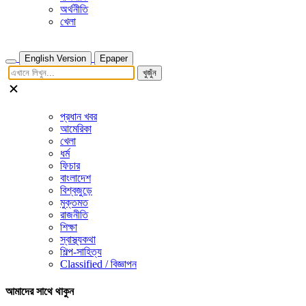
অর্থনীতি
খেলা
English Version
Epaper
খুজুঁন
প্রধান খবর
আমেরিকা
খেলা
ধর্ম
ফিচার
বাংলাদেশ
বিশ্বজুড়ে
মুক্তমত
রাজনীতি
শিক্ষা
স্বাস্থ্যকথা
শিল্প-সাহিত্য
Classified / বিজ্ঞাপন
আমাদের সাথে থাকুন