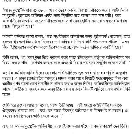
‘আনডকুমেন্টেড যারা রয়েছেন, এখন তাদের সতর্ক ও নিরাপদে থাকতে হবে। আইস’-এর
আগ্রাসী গ্রেফতার অভিযান একটা সময় স্থিমিত হয়ে আসবে বলে মনে করি। তবে
অভিবাসীদের সতর্ক ও সচেতন থাকতে হবে, তারা যেন ছোট বা বড় কোন ধরনের অপরাধ
কাজে লিপ্ত না হন।’
অশোক কর্মকার আরো বলেন, ‘যারা স্থায়ীভাবে বাসবাসের জন্য গ্রীনকার্ড পেয়েছেন, তারা
যুক্তরাষ্ট্রে অল্প দিন থেকে নিজের দেশে অধিকাংশ দিন থাকাটা শর্ত ভঙ্গের শামিল। এসব
বিষয় ইমিগ্রেশন কর্তৃপক্ষ আগে উপেক্ষা করতো, এখন কঠোর ভূমিকার অবতীর্ণ হয়।’
তিনি বলেন, ‘যে কোন বন্দর দিয়ে প্রবেশ করার সময় ইমিগ্রেশন কর্তৃপক্ষ অভিবাসীদের সব
বিষয় দেখতে পান। অপরাধ করে থাকলে এখন ঐ বিষয়ে প্রশ্নের সম্মুখিন হচ্ছেন তারা।’
অশোক কর্মকার অভিবাসীদের যে কোন পরিস্থিতিতে ভুল তথ্য না দেয়ার প্রতি অনুরোধ
করেন। এ ছাড়া (রাজনৈতিক আশ্রয়) মামলা করার আগে বিষয়টি যথাপোযুক্ত কিনা এবং
এটর্নীর ওপর ভরসা রেখে উদাসীন না থাকার কথাও বলেন তিনি। অভিবাসীদের অফিশিয়াল
কাজে এক ঠিকানা ব্যবহার করে অন্য ঠিকানায় বাস করার বিষয়টি এড়িয়ে চলার কথাও তিনি
বলেন।
সেমিনারে রাসেল আহমেদ বলেন, ‘এখন বৈরী সময়। এই সময়ে কমিউনিটির সকলকে
ঐক্যবদ্ধ থাকতে হবে। কেউ যেন কারো বিরুদ্ধে অভিযোগ বা বিষেদগার না করেন। এ
ধরনের কর্ম নিজেদের ক্ষতি ডেকে আনে।’
এ ছাড়া আন-ডকুমেন্টেড অভিবাসীদের এসাইলাম করার ফাঁদে না পড়ার পরামর্শ দেন তিনি।