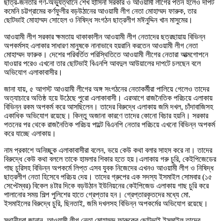
ছাত্র-জনতার গণ-অভ্যুত্থানে শেখ হাসিনা সরকার ও আওয়ামী লীগের পতন হলেও দাপট
কমেনি চট্টগ্রামের কর্ণফুলীর বড়উঠানের আওয়ামী লীগ নেতা মোহাম্মদ ফারুক, তার
ছোটভাই মোহাম্মদ সোহেল ও নিষিদ্ধ সংগঠন ছাত্রলীগ মঈনুদ্দিন খান মাসুমের।
আওয়ামী লীগ সরকার ক্ষমতায় থাকাকালীন আওয়ামী লীগ নেতাদের ছত্রছায়ায় বিভিন্ন
অপকর্মসহ এলাকার সাধারণ মানুষকে নানাভাবে হয়রানি করতেন আওয়ামী লীগ নেতা
মোহাম্মদ ফারুক। দেশের পরিবর্তিত পরিস্থিতিতে আওয়ামী লীগের নেতারা আত্মগোপনে
যাওয়ার পরেও এখনো তার ছোটভাই বিএনপি আবদুল আউয়ালের দাপটে চলছেন বলে
অভিযোগ এলাকাবাসীর।
জানা যায়, ৫ আগস্ট আওয়ামী লীগের অঙ্গ সংগঠনের নেতাকর্মীরা পালিয়ে গেলেও তাদের
অত্যাচারে অতিষ্ঠ হয়ে উঠেছে পুরো এলাকাবাসী। এরআগে রাজনৈতিক পরিচয়ে এলাকায়
বিভিন্ন রকম অপকর্ম করে আসছিলেন। তাদের বিরুদ্ধে এলাকায় জমি দখল, চাঁদাবাজিসহ
একাধিক অভিযোগ রয়েছে। কিন্তু অজানা কারণে তাদের কোনো বিচার হয়নি। সরকার
পতনের পর থেকে রাজনৈতিক পরিচয় পাল্টে বিএনপি নেতার পরিচয়ে এখনো বিভিন্ন অপকর্ম
করে যাচ্ছে এলাকায়।
নাম প্রকাশে অনিচ্ছুক এলাকাবাসীরা বলেন, ভয়ে কেউ কথা বলার সাহস করে না। তাদের
বিরুদ্ধে কেউ কথা বললে তাকে হামলার শিকার হতে হয়।এলাকায় গরু চুরি, কেইপিজেডের
গাছ চুরিসহ বিভিন্ন অপকর্মে লিপ্ত এসব যুবক নিজেদের এখনও আওয়ামী লীগ ও নিষিদ্ধ
ছাত্রলীগ নেতা হিসেবে পরিচয় দেয়। তাদের গ্রুপের এক সদস্য ইসমাইল সোমবার (১৫
সেপ্টেম্বর) বিকেল ৪টার দিকে বড়উঠান ইউনিয়নের কেইপিজেড এলাকায় গাছ চুরি করে
পালানোর সময় শিল্প পুলিশের হাতে গ্রেপ্তার হন। গ্রেপ্তারকৃতদের মধ্যে মো.
ইসমাইলের বিরুদ্ধে চুরি, ছিনতাই, জমি দখলসহ বিভিন্ন অপকর্মের অভিযোগ রয়েছে।
স্থানীয়রা জানান, আওয়ামী লীগ নেতা মোহাম্মদ ফারুকের ছোটভাই ইসমাইল তাদের