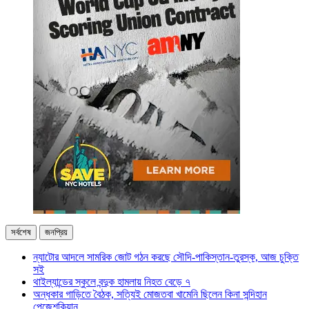
সর্বশেষ
জনপ্রিয়
ন্যাটোর আদলে সামরিক জোট গঠন করছে সৌদি-পাকিস্তান-তুরস্ক, আজ চুক্তি
সই
থাইল্যান্ডের স্কুলে বন্দুক হামলায় নিহত বেড়ে ৭
অন্ধকার গাড়িতে বৈঠক, সত্যিই মোজতবা খামেনি ছিলেন কিনা সন্দিহান
পেজেশকিয়ান