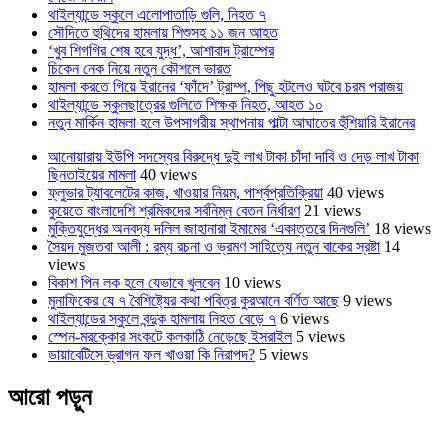
থাইল্যান্ডে স্কুলে এলোপাতাড়ি গুলি, নিহত ৭
সৌদিতে হুথিদের হামলায় শিশুসহ ১১ জন আহত
‘খুব শিগগির শেষ হবে যুদ্ধ’, আশাবাদ ট্রাম্পের
চিকেন নেক নিয়ে নতুন কৌশলে ভারত
হামলা করতে গিয়ে ইরানের ‘ফাঁদে’ ট্রাম্প, পিছু হটলেও ঘটবে চরম পরাজয়
থাইল্যান্ডে স্কুলছাত্রের গুলিতে শিক্ষক নিহত, আহত ১০
নতুন মার্কিন হামলা হলে উপসাগরীয় স্থাপনায় পাল্টা আঘাতের হুঁশিয়ারি ইরানের
আনোয়ারায় ইউপি সদস্যের বিরুদ্ধে দুই লাখ টাকা চাঁদা দাবি ও দেড় লাখ টাকা
ছিনতাইয়ের মামলা
40 views
ফ্লুভার ট্যাবলেটের কাজ, খাওয়ার নিয়ম, পার্শ্বপ্রতিক্রিয়া
40 views
কুয়েতে বাংলাদেশি শ্রমিকদের সর্বনিম্ন বেতন নির্ধারণ
21 views
মুক্তিযুদ্ধের অনবদ্য দলিল জাহানারা ইমামের ‘একাত্তরে দিনগুলি’
18 views
সৈয়দ মুজতবা আলী : রম্য রচনা ও ভ্রমণ সাহিত্যে নতুন বাকের স্রষ্টা
14
views
বিকাশ পিন লক হলে যেভাবে খুলবেন
10 views
মুনাফিকের যে ৭ বৈশিষ্ট্যের কথা পবিত্র কুরআনে বর্ণিত আছে
9 views
থাইল্যান্ডের স্কুলে বন্দুক হামলায় নিহত বেড়ে ৭
6 views
স্পেন-মরক্কোর সংকটে কলকাঠি নেড়েছে ইসরাইল
5 views
ডায়াবেটিসে ড্রাগন ফল খাওয়া কি নিরাপদ?
5 views
আরো পড়ুন