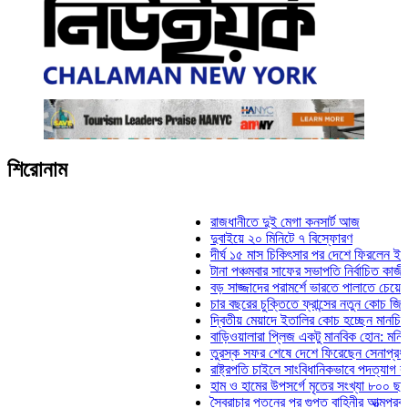
শিরোনাম
রাজধানীতে দুই মেগা কনসার্ট আজ
দুবাইয়ে ২০ মিনিটে ৭ বিস্ফোরণ
দীর্ঘ ১৫ মাস চিকিৎসার পর দেশে ফিরলেন ইলিয়াস কাঞ্চ
টানা পঞ্চমবার সাফের সভাপতি নির্বাচিত কাজী সালাহউদ্দ
বড় সাজ্জাদের পরামর্শে ভারতে পালাতে চেয়েছিলেন ড
চার বছরের চুক্তিতে ফ্রান্সের নতুন কোচ জিদান
দ্বিতীয় মেয়াদে ইতালির কোচ হচ্ছেন মানচিনি
বাড়িওয়ালারা প্লিজ একটু মানবিক হোন: মনিরা মিঠু
তুরস্ক সফর শেষে দেশে ফিরেছেন সেনাপ্রধান ওয়াকা
রাষ্ট্রপতি চাইলে সাংবিধানিকভাবে পদত্যাগ করতে পারেন: স্
হাম ও হামের উপসর্গে মৃতের সংখ্যা ৮০০ ছাড়াল
স্বৈরাচার পতনের পর গুপ্ত বাহিনীর আত্মপ্রকাশ: প্রধানমন