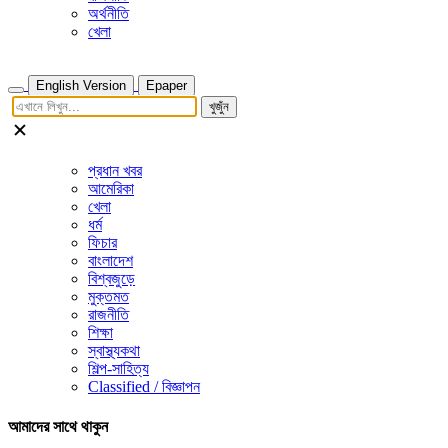
অর্থনীতি
খেলা
English Version
Epaper
খুজুঁন
প্রধান খবর
আমেরিকা
খেলা
ধর্ম
ফিচার
বাংলাদেশ
বিশ্বজুড়ে
মুক্তমত
রাজনীতি
শিক্ষা
স্বাস্থ্যকথা
শিল্প-সাহিত্য
Classified / বিজ্ঞাপন
আমাদের সাথে থাকুন