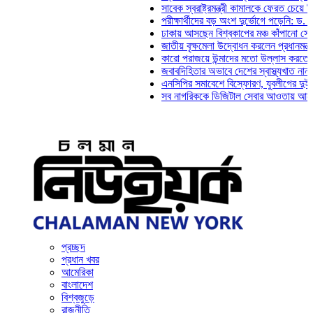
সাবেক স্বরাষ্ট্রমন্ত্রী কামালকে ফেরত চেয়ে দিল্লিকে চ
পরীক্ষার্থীদের বড় অংশ দুর্ভোগে পড়েনি: ড. মাহ্‌দী আম
ঢাকায় আসছেন বিশ্বকাপের মঞ্চ কাঁপানো সেই সঞ্জয় দে
জাতীয় বৃক্ষমেলা উদ্বোধন করলেন প্রধানমন্ত্রী
কারো পরাজয়ে উন্মাদের মতো উল্লাস করতে হয় না: চঞ্
জবাবদিহিতার অভাবে দেশের স্বাস্থ্যখাত নানা সংকটে 
এনসিপির সমাবেশে বিস্ফোরণ, যুবলীগের দুই নেতাকর্মী
সব নাগরিককে ডিজিটাল সেবার আওতায় আনতে হবে: অর্থ
প্রচ্ছদ
প্রধান খবর
আমেরিকা
বাংলাদেশ
বিশ্বজুড়ে
রাজনীতি