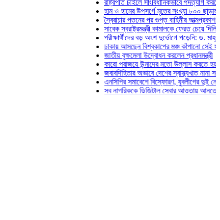
রাষ্ট্রপতি চাইলে সাংবিধানিকভাবে পদত্যাগ করতে পারেন: স্বর
হাম ও হামের উপসর্গে মৃতের সংখ্যা ৮০০ ছাড়াল
স্বৈরাচার পতনের পর গুপ্ত বাহিনীর আত্মপ্রকাশ: প্রধানমন্ত
সাবেক স্বরাষ্ট্রমন্ত্রী কামালকে ফেরত চেয়ে দিল্লিকে চিঠ
পরীক্ষার্থীদের বড় অংশ দুর্ভোগে পড়েনি: ড. মাহ্‌দী আমিন
ঢাকায় আসছেন বিশ্বকাপের মঞ্চ কাঁপানো সেই সঞ্জয় দেব
জাতীয় বৃক্ষমেলা উদ্বোধন করলেন প্রধানমন্ত্রী
কারো পরাজয়ে উন্মাদের মতো উল্লাস করতে হয় না: চঞ্চ
জবাবদিহিতার অভাবে দেশের স্বাস্থ্যখাত নানা সংকটে পড়
এনসিপির সমাবেশে বিস্ফোরণ, যুবলীগের দুই নেতাকর্মী গ
সব নাগরিককে ডিজিটাল সেবার আওতায় আনতে হবে: অর্থমন