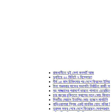
রাজধানীতে দুই মেগা কনসার্ট আজ
দুবাইয়ে ২০ মিনিটে ৭ বিস্ফোরণ
দীর্ঘ ১৫ মাস চিকিৎসার পর দেশে ফিরলেন ইলিয়াস কাঞ্চন
টানা পঞ্চমবার সাফের সভাপতি নির্বাচিত কাজী সালাহউদ্দিন
বড় সাজ্জাদের পরামর্শে ভারতে পালাতে চেয়েছিলেন ডেভ
চার বছরের চুক্তিতে ফ্রান্সের নতুন কোচ জিদান
দ্বিতীয় মেয়াদে ইতালির কোচ হচ্ছেন মানচিনি
বাড়িওয়ালারা প্লিজ একটু মানবিক হোন: মনিরা মিঠু
তুরস্ক সফর শেষে দেশে ফিরেছেন সেনাপ্রধান ওয়াকার