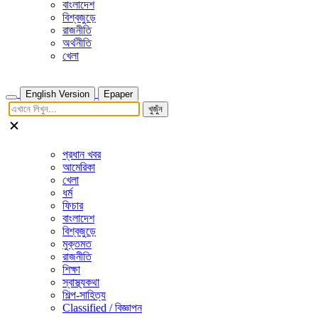
বাংলাদেশ
বিশ্বজুড়ে
রাজনীতি
অর্থনীতি
খেলা
English Version
Epaper
খুজুঁন
প্রধান খবর
আমেরিকা
খেলা
ধর্ম
ফিচার
বাংলাদেশ
বিশ্বজুড়ে
মুক্তমত
রাজনীতি
শিক্ষা
স্বাস্থ্যকথা
শিল্প-সাহিত্য
Classified / বিজ্ঞাপন