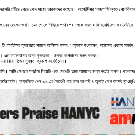
ার সরাসরি পৌঁছে গেছে খোদ মাঠের তারকাদের কাছেও। আর্জেন্টিনার ‘বাজপাখি’খ্যাত গোলকিপ
তুলে নেয় সেলেসাওরা। ১-০ গোলে পিছিয়ে পড়ার পর দলকে সমতায় ফিরিয়েছিলেন ক্যাসেমির
 টি স্পোর্টসের ক্যামেরার সামনে আলিসন বলেন, ‘ধন্যবাদ বাংলাদেশ, আমাদের এভাবে সমর্
াসে। এত ভালোবাসার জন্য কৃতজ্ঞতা। ঈশ্বর আপনাদের মঙ্গল করুক।’
মাদনা নিয়ে নিজের মুগ্ধতা প্রকাশ করেছিলেন।
ুব ভালোবাসি। আমি সেখানে সশরীরে গিয়েছি এবং দেখেছি তারা আমাদের জন্য কতটা পাগল। বা
া আইভরিকোস্ট। অন্যদিকে শেষ ৩২-এর বৈতরণী পার হতে আগামী ৪ জুলাই কেপ ভার্দের মুখোমুখি 