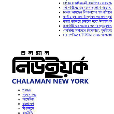
সাবেক স্বরাষ্ট্রমন্ত্রী কামালকে ফেরত চেয়ে দিল্ল
পরীক্ষার্থীদের বড় অংশ দুর্ভোগে পড়েনি: ড. মাহ্‌
ঢাকায় আসছেন বিশ্বকাপের মঞ্চ কাঁপানো সেই সঞ্জ
জাতীয় বৃক্ষমেলা উদ্বোধন করলেন প্রধানমন্ত্রী
কারো পরাজয়ে উন্মাদের মতো উল্লাস করতে হয় না
জবাবদিহিতার অভাবে দেশের স্বাস্থ্যখাত নানা সং
এনসিপির সমাবেশে বিস্ফোরণ, যুবলীগের দুই নেতা
সব নাগরিককে ডিজিটাল সেবার আওতায় আনতে হবে: 
প্রচ্ছদ
প্রধান খবর
আমেরিকা
বাংলাদেশ
বিশ্বজুড়ে
রাজনীতি