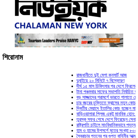
শিরোনাম
রাজধানীতে দুই মেগা কনসার্ট আজ
দুবাইয়ে ২০ মিনিটে ৭ বিস্ফোরণ
দীর্ঘ ১৫ মাস চিকিৎসার পর দেশে ফিরলেন ইলিয়াস 
টানা পঞ্চমবার সাফের সভাপতি নির্বাচিত কাজী সালা
বড় সাজ্জাদের পরামর্শে ভারতে পালাতে চেয়েছিল
চার বছরের চুক্তিতে ফ্রান্সের নতুন কোচ জিদান
দ্বিতীয় মেয়াদে ইতালির কোচ হচ্ছেন মানচিনি
বাড়িওয়ালারা প্লিজ একটু মানবিক হোন: মনিরা মিঠ
তুরস্ক সফর শেষে দেশে ফিরেছেন সেনাপ্রধান 
রাষ্ট্রপতি চাইলে সাংবিধানিকভাবে পদত্যাগ করতে পারে
হাম ও হামের উপসর্গে মৃতের সংখ্যা ৮০০ ছাড়াল
স্বৈরাচার পতনের পর গুপ্ত বাহিনীর আত্মপ্রকাশ: প্র