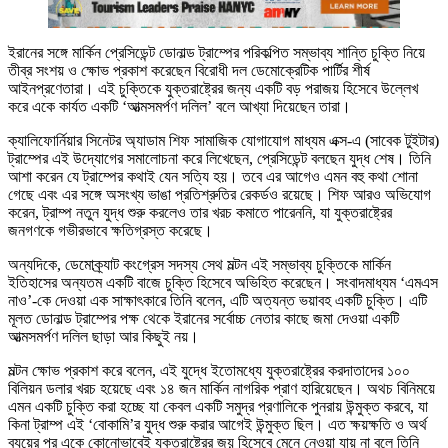
ইরানের সঙ্গে মার্কিন প্রেসিডেন্ট ডোনাল্ড ট্রাম্পের পরিকল্পিত সম্ভাব্য শান্তি চুক্তি নিয়ে
তীব্র সংশয় ও ক্ষোভ প্রকাশ করেছেন বিরোধী দল ডেমোক্রেটিক পার্টির শীর্ষ
আইনপ্রণেতারা। এই চুক্তিকে যুক্তরাষ্ট্রের জন্য একটি বড় পরাজয় হিসেবে উল্লেখ
করে একে কার্যত একটি ‘আত্মসমর্পণ দলিল’ বলে আখ্যা দিয়েছেন তারা।
ক্যালিফোর্নিয়ার সিনেটর অ্যাডাম শিফ সামাজিক যোগাযোগ মাধ্যম এক্স-এ (সাবেক টুইটার)
ট্রাম্পের এই উদ্যোগের সমালোচনা করে লিখেছেন, প্রেসিডেন্ট বলছেন যুদ্ধ শেষ। তিনি
আশা করেন যে ট্রাম্পের কথাই যেন সত্যি হয়। তবে এর আগেও এমন বহু কথা শোনা
গেছে এবং এর সঙ্গে অসংখ্য ভাঙা প্রতিশ্রুতির রেকর্ডও রয়েছে। শিফ আরও অভিযোগ
করেন, ট্রাম্প নতুন যুদ্ধ শুরু করলেও তার খরচ কমাতে পারেননি, যা যুক্তরাষ্ট্রের
জনগণকে গভীরভাবে ক্ষতিগ্রস্ত করেছে।
অন্যদিকে, ডেমোক্র্যাট কংগ্রেস সদস্য সেথ মল্টন এই সম্ভাব্য চুক্তিকে মার্কিন
ইতিহাসের অন্যতম একটি বাজে চুক্তি হিসেবে অভিহিত করেছেন। সংবাদমাধ্যম ‘এমএস
নাও’-কে দেওয়া এক সাক্ষাৎকারে তিনি বলেন, এটি অত্যন্ত ভয়াবহ একটি চুক্তি। এটি
মূলত ডোনাল্ড ট্রাম্পের পক্ষ থেকে ইরানের সর্বোচ্চ নেতার কাছে জমা দেওয়া একটি
আত্মসমর্পণ দলিল ছাড়া আর কিছুই নয়।
মল্টন ক্ষোভ প্রকাশ করে বলেন, এই যুদ্ধে ইতোমধ্যে যুক্তরাষ্ট্রের করদাতাদের ১০০
বিলিয়ন ডলার খরচ হয়েছে এবং ১৪ জন মার্কিন নাগরিক প্রাণ হারিয়েছেন। অথচ বিনিময়ে
এমন একটি চুক্তি করা হচ্ছে যা কেবল একটি সমুদ্র প্রণালিকে পুনরায় উন্মুক্ত করবে, যা
কিনা ট্রাম্প এই ‘বোকামি’র যুদ্ধ শুরু করার আগেই উন্মুক্ত ছিল। এত ক্ষয়ক্ষতি ও অর্থ
ব্যয়ের পর একে কোনোভাবেই যুক্তরাষ্ট্রের জয় হিসেবে মেনে নেওয়া যায় না বলে তিনি