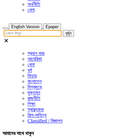
অর্থনীতি
খেলা
English Version
Epaper
খুজুঁন
প্রধান খবর
আমেরিকা
খেলা
ধর্ম
ফিচার
বাংলাদেশ
বিশ্বজুড়ে
মুক্তমত
রাজনীতি
শিক্ষা
স্বাস্থ্যকথা
শিল্প-সাহিত্য
Classified / বিজ্ঞাপন
আমাদের সাথে থাকুন