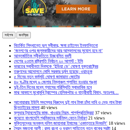
সর্বশেষ
জনপ্রিয়
বিতর্কিত সিদ্ধান্তে ভুল স্বীকার, ক্ষমা চাইলেন ইনফান্তিনো
‘জনগণের ওপর জুলুমকারীদের আর আস্ফালনের সুযোগ হবে না’
আন্তর্জাতিক স্বীকৃতিতে উচ্ছ্বসিত বুবলী
দেশের ২৩তম রাষ্ট্রপতি নির্বাচন ২০ আগস্ট : ইসি
ভারতের স্বাধীনতা দিবসকে ‘ইন্ডিয়া ডে’ ঘোষণা যুক্তরাষ্ট্রের
তরুণদের আন্দোলনে মোদি সরকার দুর্বল হয়েছে: ওয়াংচুক
৫ দিনের নতুন কর্মসূচি ঘোষণা জামায়াত জোটের
৪৮ ঘণ্টার মধ্যে ৬ জেলায় নিম্নাঞ্চল প্লাবিত হওয়ার শঙ্কা
দুই-তিন দিনের মধ্যে গ্যাসের পরিস্থিতি স্বাভাবিক হবে
মাঝ আকাশে মুখোমুখি ট্রাম্পের হেলিকপ্টার ও যাত্রীবাহী বিমান, অতঃপর…
আনোয়ারায় ইউপি সদস্যের বিরুদ্ধে দুই লাখ টাকা চাঁদা দাবি ও দেড় লাখ টাকা
ছিনতাইয়ের মামলা
40 views
ফ্লুভার ট্যাবলেটের কাজ, খাওয়ার নিয়ম, পার্শ্বপ্রতিক্রিয়া
37 views
কুয়েতে বাংলাদেশি শ্রমিকদের সর্বনিম্ন বেতন নির্ধারণ
21 views
মুক্তিযুদ্ধের অনবদ্য দলিল জাহানারা ইমামের ‘একাত্তরে দিনগুলি’
18 views
সৈয়দ মুজতবা আলী : রম্য রচনা ও ভ্রমণ সাহিত্যে নতুন বাকের স্রষ্টা
14