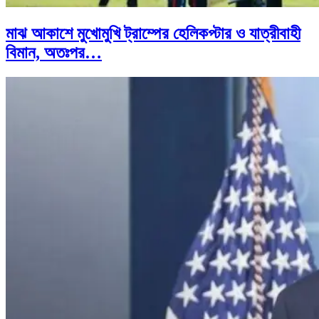
মাঝ আকাশে মুখোমুখি ট্রাম্পের হেলিকপ্টার ও যাত্রীবাহী
বিমান, অতঃপর…