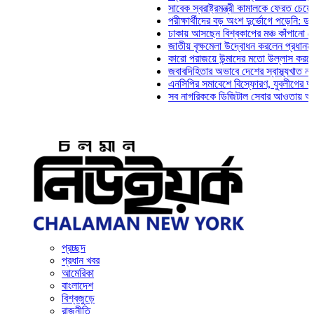
সাবেক স্বরাষ্ট্রমন্ত্রী কামালকে ফেরত চেয়ে দিল্লি
পরীক্ষার্থীদের বড় অংশ দুর্ভোগে পড়েনি: ড. মাহ্‌দ
ঢাকায় আসছেন বিশ্বকাপের মঞ্চ কাঁপানো সেই সঞ্জয
জাতীয় বৃক্ষমেলা উদ্বোধন করলেন প্রধানমন্ত্রী
কারো পরাজয়ে উন্মাদের মতো উল্লাস করতে হয় না
জবাবদিহিতার অভাবে দেশের স্বাস্থ্যখাত নানা সং
এনসিপির সমাবেশে বিস্ফোরণ, যুবলীগের দুই নেতাক
সব নাগরিককে ডিজিটাল সেবার আওতায় আনতে হবে: 
প্রচ্ছদ
প্রধান খবর
আমেরিকা
বাংলাদেশ
বিশ্বজুড়ে
রাজনীতি