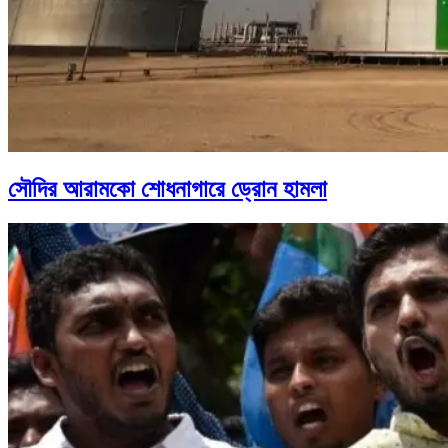
সৌদির আরামকো শোধনাগারে ড্রোন হামলা