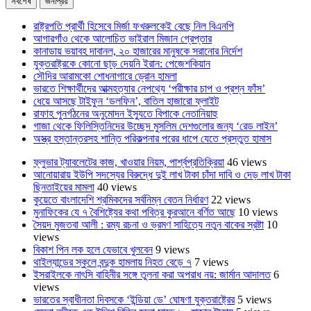
সর্বশেষ
জনপ্রিয়
রাষ্ট্রপতি প্রার্থী হিসেবে মির্জা ফখরুলকেই বেছে নিল বিএনপি
আগারগাঁও থেকে আলোচিত ভাইরাল মিজান গ্রেপ্তার
কানাডায় ভয়াবহ দাবানল, ২০ হাজারের মানুষকে সরানোর নির্দেশ
যুক্তরাষ্ট্রকে কোনো ছাড় দেয়নি ইরান: পেজেশকিয়ান
সৌদির আরামকো শোধনাগারে ড্রোন হামলা
ভারতে শিক্ষার্থীদের আত্মহত্যার নেপথ্যে ‘পরীক্ষার চাপ ও প্রশ্ন ফাঁস’
ধেয়ে আসছে টাইফুন ‘ডলফিন’, বাতিল হাজারো ফ্লাইট
রাফাহ পুনর্গঠনের অনুমোদন ইস্যুতে বিপাকে নেতানিয়াহু
গাজা থেকে ফিলিস্তিনিদের উচ্ছেদ মুসলিম দেশগুলোর জন্য ‘রেড লাইন’
অস্ত্র হস্তান্তরসহ শান্তি পরিকল্পনার পরের ধাপে যেতে প্রস্তুত হামাস
ফ্লুভার ট্যাবলেটের কাজ, খাওয়ার নিয়ম, পার্শ্বপ্রতিক্রিয়া
46 views
আনোয়ারায় ইউপি সদস্যের বিরুদ্ধে দুই লাখ টাকা চাঁদা দাবি ও দেড় লাখ টাকা
ছিনতাইয়ের মামলা
40 views
কুয়েতে বাংলাদেশি শ্রমিকদের সর্বনিম্ন বেতন নির্ধারণ
22 views
মুনাফিকের যে ৭ বৈশিষ্ট্যের কথা পবিত্র কুরআনে বর্ণিত আছে
10 views
সৈয়দ মুজতবা আলী : রম্য রচনা ও ভ্রমণ সাহিত্যে নতুন বাকের স্রষ্টা
10
views
বিকাশ পিন লক হলে যেভাবে খুলবেন
9 views
থাইল্যান্ডের স্কুলে বন্দুক হামলায় নিহত বেড়ে ৭
7 views
ইসরাইলকে নাৎসি বাহিনীর সঙ্গে তুলনা করা অপরাধ নয়: জার্মান আদালত
6
views
ভারতের স্বাধীনতা দিবসকে ‘ইন্ডিয়া ডে’ ঘোষণা যুক্তরাষ্ট্রের
5 views