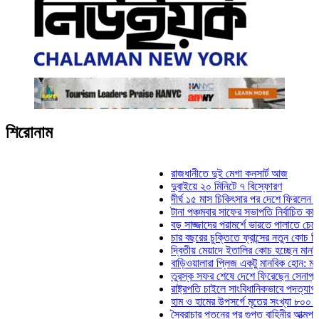
শিরোনাম
রাজধানীতে দুই মেগা কনসার্ট আজ
দুবাইয়ে ২০ মিনিটে ৭ বিস্ফোরণ
দীর্ঘ ১৫ মাস চিকিৎসার পর দেশে ফিরলেন ইলিয়াস 
টানা পঞ্চমবার সাফের সভাপতি নির্বাচিত কাজী সালাহ
বড় সাজ্জাদের পরামর্শে ভারতে পালাতে চেয়েছিল
চার বছরের চুক্তিতে ফ্রান্সের নতুন কোচ জিদান
দ্বিতীয় মেয়াদে ইতালির কোচ হচ্ছেন মানচিনি
বাড়িওয়ালারা প্লিজ একটু মানবিক হোন: মনিরা মিঠু
তুরস্ক সফর শেষে দেশে ফিরেছেন সেনাপ্রধান ও
রাষ্ট্রপতি চাইলে সাংবিধানিকভাবে পদত্যাগ করতে পারে
হাম ও হামের উপসর্গে মৃতের সংখ্যা ৮০০ ছাড়াল
স্বৈরাচার পতনের পর গুপ্ত বাহিনীর আত্মপ্রকাশ: প্র