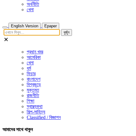
অর্থনীতি
খেলা
English Version
Epaper
খুজুঁন
প্রধান খবর
আমেরিকা
খেলা
ধর্ম
ফিচার
বাংলাদেশ
বিশ্বজুড়ে
মুক্তমত
রাজনীতি
শিক্ষা
স্বাস্থ্যকথা
শিল্প-সাহিত্য
Classified / বিজ্ঞাপন
আমাদের সাথে থাকুন