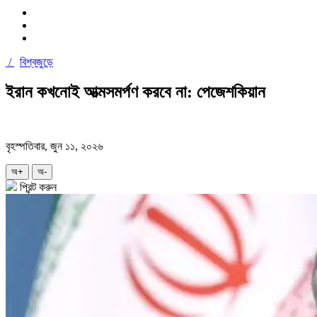
/
বিশ্বজুড়ে
ইরান কখনোই আত্মসমর্পণ করবে না: পেজেশকিয়ান
বৃহস্পতিবার, জুন ১১, ২০২৬
অ+
অ-
প্রিন্ট করুন