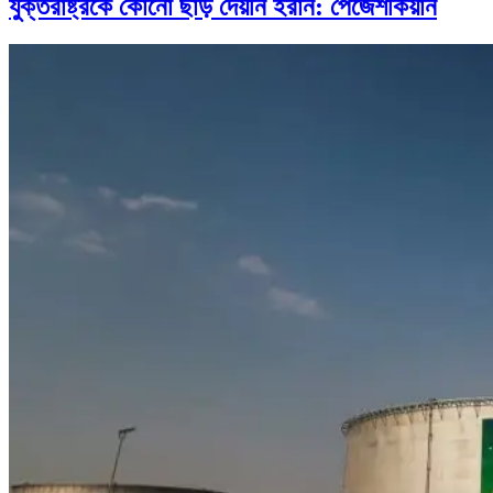
যুক্তরাষ্ট্রকে কোনো ছাড় দেয়নি ইরান: পেজেশকিয়ান