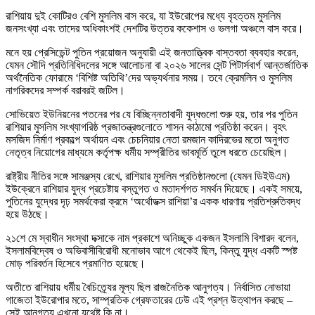
রাশিয়ায় দুই কোটিরও বেশি মুসলিম বাস করে, যা ইউরোপের মধ্যে বৃহত্তম মুসলিম
জনসংখ্যা এবং তাদের অধিকাংশই দেশটির উত্তর ককেশাস ও ভলগা অঞ্চলে বাস করে।
মনে হয় প্রেসিডেন্ট পুতিন প্রয়োজন অনুযায়ী এই জনতাত্ত্বিক বাস্তবতা ব্যবহার করেন,
যেমন সৌদি প্রতিনিধিদলের সঙ্গে আলোচনা বা ২০২৬ সালের সেন্ট পিটার্সবার্গ আন্তর্জাতিক
অর্থনৈতিক ফোরামে ‘বিশিষ্ট অতিথি’দের অভ্যর্থনার সময়। তবে ক্রেমলিন ও মুসলিম
নাগরিকদের সম্পর্ক বরাবরই জটিল।
সোভিয়েত ইউনিয়নের পতনের পর যে বিচ্ছিন্নতাবাদী যুদ্ধগুলো শুরু হয়, তার পর পুতিন
রাশিয়ার মুসলিম সংখ্যাগরিষ্ঠ প্রজাতন্ত্রগুলোতে শাসন কাঠামো প্রতিষ্ঠা করেন। বৃহৎ
মসজিদ নির্মাণ প্রকল্পে অর্থায়ন এবং চেচনিয়ার নেতা রমজান কাদিরভের মতো অনুগত
নেতৃত্ব নিয়োগের মাধ্যমে কর্তৃপক্ষ ধর্মীয় সম্প্রীতির ভাবমূর্তি তুলে ধরতে চেয়েছিল।
রাষ্ট্রীয় নীতির সঙ্গে সামঞ্জস্য রেখে, রাশিয়ার মুসলিম প্রতিষ্ঠানগুলো (যেমন ডিইউএম)
ইউক্রেনে রাশিয়ার যুদ্ধ প্রচেষ্টায় বস্তুগত ও মতাদর্শগত সমর্থন দিয়েছে। একই সময়ে,
পুতিনের যুদ্ধের দৃঢ় সমর্থকেরা ক্রমে ‘অর্থোডক্স রাশিয়া’র একক ধারণায় প্রতিশ্রুতিবদ্ধ
হয়ে উঠছে।
২১শে মে স্বাধীন সংস্থা দক্সাকে নাম প্রকাশে অনিচ্ছুক একজন ইসলামি বিশারদ বলেন,
ইসলামবিদ্বেষ ও অভিবাসীবিরোধী মনোভাব আগে থেকেই ছিল, কিন্তু যুদ্ধ একটি স্পষ্ট
মোড় পরিবর্তন হিসেবে প্রমাণিত হয়েছে।
অতীতে রাশিয়ায় ধর্মীয় বৈচিত্র্যের মূল্য ছিল রাজনৈতিক আনুগত্য। নির্বাসিত নোভায়া
গাজেতা ইউরোপার মতে, সাম্প্রতিক গ্রেফতারের ঢেউ এই প্রশ্ন উত্থাপন করছে –
সেই আনুগত্য এখনো যথেষ্ট কি না।