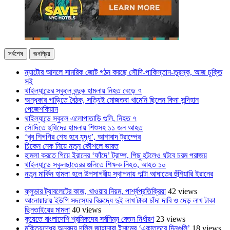
সর্বশেষ
জনপ্রিয়
ন্যাটোর আদলে সামরিক জোট গঠন করছে সৌদি-পাকিস্তান-তুরস্ক, আজ চুক্তি
সই
থাইল্যান্ডের স্কুলে বন্দুক হামলায় নিহত বেড়ে ৭
অন্ধকার গাড়িতে বৈঠক, সত্যিই মোজতবা খামেনি ছিলেন কিনা সন্দিহান
পেজেশকিয়ান
থাইল্যান্ডে স্কুলে এলোপাতাড়ি গুলি, নিহত ৭
সৌদিতে হুথিদের হামলায় শিশুসহ ১১ জন আহত
‘খুব শিগগির শেষ হবে যুদ্ধ’, আশাবাদ ট্রাম্পের
চিকেন নেক নিয়ে নতুন কৌশলে ভারত
হামলা করতে গিয়ে ইরানের ‘ফাঁদে’ ট্রাম্প, পিছু হটলেও ঘটবে চরম পরাজয়
থাইল্যান্ডে স্কুলছাত্রের গুলিতে শিক্ষক নিহত, আহত ১০
নতুন মার্কিন হামলা হলে উপসাগরীয় স্থাপনায় পাল্টা আঘাতের হুঁশিয়ারি ইরানের
ফ্লুভার ট্যাবলেটের কাজ, খাওয়ার নিয়ম, পার্শ্বপ্রতিক্রিয়া
42 views
আনোয়ারায় ইউপি সদস্যের বিরুদ্ধে দুই লাখ টাকা চাঁদা দাবি ও দেড় লাখ টাকা
ছিনতাইয়ের মামলা
40 views
কুয়েতে বাংলাদেশি শ্রমিকদের সর্বনিম্ন বেতন নির্ধারণ
23 views
মুক্তিযুদ্ধের অনবদ্য দলিল জাহানারা ইমামের ‘একাত্তরে দিনগুলি’
18 views