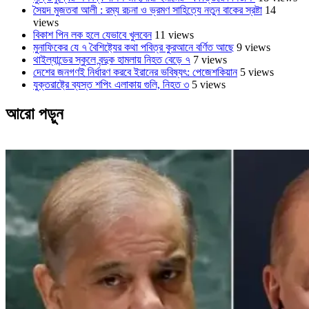
সৈয়দ মুজতবা আলী : রম্য রচনা ও ভ্রমণ সাহিত্যে নতুন বাকের স্রষ্টা
14
views
বিকাশ পিন লক হলে যেভাবে খুলবেন
11 views
মুনাফিকের যে ৭ বৈশিষ্ট্যের কথা পবিত্র কুরআনে বর্ণিত আছে
9 views
থাইল্যান্ডের স্কুলে বন্দুক হামলায় নিহত বেড়ে ৭
7 views
দেশের জনগণই নির্ধারণ করবে ইরানের ভবিষ্যৎ: পেজেশকিয়ান
5 views
যুক্তরাষ্ট্রে ব্যস্ত শপিং এলাকায় গুলি, নিহত ৩
5 views
আরো পড়ুন