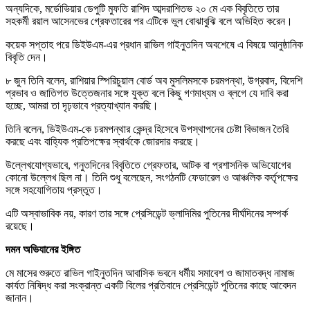
অন্যদিকে, মর্ডোভিয়ার ডেপুটি মুফতি রাশিদ আব্দরাশিতভ ২০ মে এক বিবৃতিতে তার
সহকর্মী রয়াল আসেনভের গ্রেফতারের পর এটিকে ভুল বোঝাবুঝি বলে অভিহিত করেন।
কয়েক সপ্তাহ পরে ডিইউএম-এর প্রধান রাভিল গাইনুতদিন অবশেষে এ বিষয়ে আনুষ্ঠানিক
বিবৃতি দেন।
৮ জুন তিনি বলেন, রাশিয়ার স্পিরিচুয়াল বোর্ড অব মুসলিমসকে চরমপন্থা, উগ্রবাদ, বিদেশি
প্রভাব ও জাতিগত উত্তেজনার সঙ্গে যুক্ত বলে কিছু গণমাধ্যম ও ব্লগে যে দাবি করা
হচ্ছে, আমরা তা দৃঢ়ভাবে প্রত্যাখ্যান করছি।
তিনি বলেন, ডিইউএম-কে চরমপন্থার কেন্দ্র হিসেবে উপস্থাপনের চেষ্টা বিভাজন তৈরি
করছে এবং বাহ্যিক প্রতিপক্ষের স্বার্থকে জোরদার করছে।
উল্লেখযোগ্যভাবে, গনুতদিনের বিবৃতিতে গ্রেফতার, আটক বা প্রশাসনিক অভিযোগের
কোনো উল্লেখ ছিল না। তিনি শুধু বলেছেন, সংগঠনটি ফেডারেল ও আঞ্চলিক কর্তৃপক্ষের
সঙ্গে সহযোগিতায় প্রস্তুত।
এটি অস্বাভাবিক নয়, কারণ তার সঙ্গে প্রেসিডেন্ট ভ্লাদিমির পুতিনের দীর্ঘদিনের সম্পর্ক
রয়েছে।
দমন অভিযানের ইঙ্গিত
মে মাসের শুরুতে রাভিল গাইনুতদিন আবাসিক ভবনে ধর্মীয় সমাবেশ ও জামাতবদ্ধ নামাজ
কার্যত নিষিদ্ধ করা সংক্রান্ত একটি বিলের প্রতিবাদে প্রেসিডেন্ট পুতিনের কাছে আবেদন
জানান।