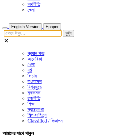
অর্থনীতি
খেলা
English Version
Epaper
খুজুঁন
প্রধান খবর
আমেরিকা
খেলা
ধর্ম
ফিচার
বাংলাদেশ
বিশ্বজুড়ে
মুক্তমত
রাজনীতি
শিক্ষা
স্বাস্থ্যকথা
শিল্প-সাহিত্য
Classified / বিজ্ঞাপন
আমাদের সাথে থাকুন