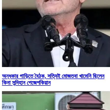
অন্ধকার গাড়িতে বৈঠক, সত্যিই মোজতবা খামেনি ছিলেন
কিনা সন্দিহান পেজেশকিয়ান