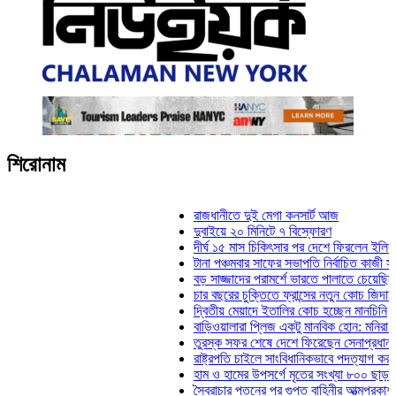
শিরোনাম
রাজধানীতে দুই মেগা কনসার্ট আজ
দুবাইয়ে ২০ মিনিটে ৭ বিস্ফোরণ
দীর্ঘ ১৫ মাস চিকিৎসার পর দেশে ফিরলেন ইলিয়াস কাঞ্চন
টানা পঞ্চমবার সাফের সভাপতি নির্বাচিত কাজী সালাহউদ্দিন
বড় সাজ্জাদের পরামর্শে ভারতে পালাতে চেয়েছিলেন ডেভ
চার বছরের চুক্তিতে ফ্রান্সের নতুন কোচ জিদান
দ্বিতীয় মেয়াদে ইতালির কোচ হচ্ছেন মানচিনি
বাড়িওয়ালারা প্লিজ একটু মানবিক হোন: মনিরা মিঠু
তুরস্ক সফর শেষে দেশে ফিরেছেন সেনাপ্রধান ওয়াকার
রাষ্ট্রপতি চাইলে সাংবিধানিকভাবে পদত্যাগ করতে পারেন: স্বর
হাম ও হামের উপসর্গে মৃতের সংখ্যা ৮০০ ছাড়াল
স্বৈরাচার পতনের পর গুপ্ত বাহিনীর আত্মপ্রকাশ: প্রধানমন্ত