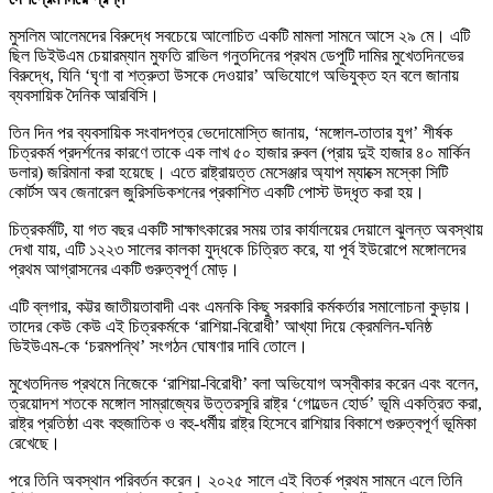
মুসলিম আলেমদের বিরুদ্ধে সবচেয়ে আলোচিত একটি মামলা সামনে আসে ২৯ মে। এটি
ছিল ডিইউএম চেয়ারম্যান মুফতি রাভিল গনুতদিনের প্রথম ডেপুটি দামির মুখেতদিনভের
বিরুদ্ধে, যিনি ‘ঘৃণা বা শত্রুতা উসকে দেওয়ার’ অভিযোগে অভিযুক্ত হন বলে জানায়
ব্যবসায়িক দৈনিক আরবিসি।
তিন দিন পর ব্যবসায়িক সংবাদপত্র ভেদোমোস্তি জানায়, ‘মঙ্গোল-তাতার যুগ’ শীর্ষক
চিত্রকর্ম প্রদর্শনের কারণে তাকে এক লাখ ৫০ হাজার রুবল (প্রায় দুই হাজার ৪০ মার্কিন
ডলার) জরিমানা করা হয়েছে। এতে রাষ্ট্রায়ত্ত মেসেঞ্জার অ্যাপ ম্যাক্সে মস্কো সিটি
কোর্টস অব জেনারেল জুরিসডিকশনের প্রকাশিত একটি পোস্ট উদ্ধৃত করা হয়।
চিত্রকর্মটি, যা গত বছর একটি সাক্ষাৎকারের সময় তার কার্যালয়ের দেয়ালে ঝুলন্ত অবস্থায়
দেখা যায়, এটি ১২২৩ সালের কালকা যুদ্ধকে চিত্রিত করে, যা পূর্ব ইউরোপে মঙ্গোলদের
প্রথম আগ্রাসনের একটি গুরুত্বপূর্ণ মোড়।
এটি ব্লগার, কট্টর জাতীয়তাবাদী এবং এমনকি কিছু সরকারি কর্মকর্তার সমালোচনা কুড়ায়।
তাদের কেউ কেউ এই চিত্রকর্মকে ‘রাশিয়া-বিরোধী’ আখ্যা দিয়ে ক্রেমলিন-ঘনিষ্ঠ
ডিইউএম-কে ‘চরমপন্থি’ সংগঠন ঘোষণার দাবি তোলে।
মুখেতদিনভ প্রথমে নিজেকে ‘রাশিয়া-বিরোধী’ বলা অভিযোগ অস্বীকার করেন এবং বলেন,
ত্রয়োদশ শতকে মঙ্গোল সাম্রাজ্যের উত্তরসূরি রাষ্ট্র ‘গোল্ডেন হোর্ড’ ভূমি একত্রিত করা,
রাষ্ট্র প্রতিষ্ঠা এবং বহুজাতিক ও বহু-ধর্মীয় রাষ্ট্র হিসেবে রাশিয়ার বিকাশে গুরুত্বপূর্ণ ভূমিকা
রেখেছে।
পরে তিনি অবস্থান পরিবর্তন করেন। ২০২৫ সালে এই বিতর্ক প্রথম সামনে এলে তিনি