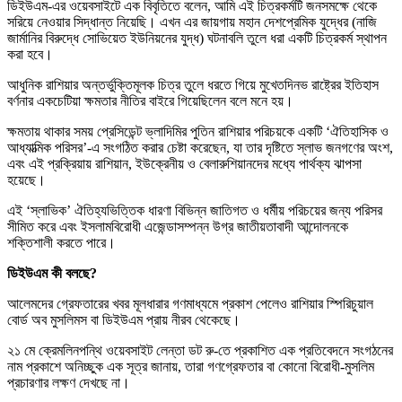
ডিইউএম-এর ওয়েবসাইটে এক বিবৃতিতে বলেন, আমি এই চিত্রকর্মটি জনসমক্ষে থেকে
সরিয়ে নেওয়ার সিদ্ধান্ত নিয়েছি। এখন এর জায়গায় মহান দেশপ্রেমিক যুদ্ধের (নাজি
জার্মানির বিরুদ্ধে সোভিয়েত ইউনিয়নের যুদ্ধ) ঘটনাবলি তুলে ধরা একটি চিত্রকর্ম স্থাপন
করা হবে।
আধুনিক রাশিয়ার অন্তর্ভুক্তিমূলক চিত্র তুলে ধরতে গিয়ে মুখেতদিনভ রাষ্ট্রের ইতিহাস
বর্ণনার একচেটিয়া ক্ষমতার নীতির বাইরে গিয়েছিলেন বলে মনে হয়।
ক্ষমতায় থাকার সময় প্রেসিডেন্ট ভ্লাদিমির পুতিন রাশিয়ার পরিচয়কে একটি ‘ঐতিহাসিক ও
আধ্যাত্মিক পরিসর’-এ সংগঠিত করার চেষ্টা করেছেন, যা তার দৃষ্টিতে স্লাভ জনগণের অংশ,
এবং এই প্রক্রিয়ায় রাশিয়ান, ইউক্রেনীয় ও বেলারুশিয়ানদের মধ্যে পার্থক্য ঝাপসা
হয়েছে।
এই ‘স্লাভিক’ ঐতিহ্যভিত্তিক ধারণা বিভিন্ন জাতিগত ও ধর্মীয় পরিচয়ের জন্য পরিসর
সীমিত করে এবং ইসলামবিরোধী এজেন্ডাসম্পন্ন উগ্র জাতীয়তাবাদী আন্দোলনকে
শক্তিশালী করতে পারে।
ডিইউএম কী বলছে?
আলেমদের গ্রেফতারের খবর মূলধারার গণমাধ্যমে প্রকাশ পেলেও রাশিয়ার স্পিরিচুয়াল
বোর্ড অব মুসলিমস বা ডিইউএম প্রায় নীরব থেকেছে।
২১ মে ক্রেমলিনপন্থি ওয়েবসাইট লেন্তা ডট রু-তে প্রকাশিত এক প্রতিবেদনে সংগঠনের
নাম প্রকাশে অনিচ্ছুক এক সূত্র জানায়, তারা গণগ্রেফতার বা কোনো বিরোধী-মুসলিম
প্রচারণার লক্ষণ দেখছে না।