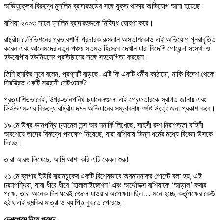
অভিযুক্তের বিরুদ্ধে মুসলিম ব্রাদারহুডের সঙ্গে যুক্ত থাকার অভিযোগ আনা হয়েছে।
রাশিয়া ২০০৩ সালে মুসলিম ব্রাদারহুডকে নিষিদ্ধ ঘোষণা করে।
রাষ্ট্রীয় টেলিভিশনের প্রভাবশালী প্রচারক রুসলান অস্তাশকোও এই অভিযোগ পুনরাবৃত্তি
করেন এবং আলেমদের নতুন পঞ্চম স্তম্ভ হিসেবে দেখান যারা বিদেশি গোয়েন্দা সংস্থা ও
ইউরোপীয় ইউনিয়নের প্রতিষ্ঠানের সঙ্গে সহযোগিতা করছেন।
তিনি হুমকির সুরে বলেন, প্রশ্নটি বাড়ছে- এটি কি একটি ধর্মীয় কাঠামো, নাকি বিদেশ থেকে
নিয়ন্ত্রিত একটি সন্ত্রাসী নেটওয়ার্ক?
প্রত্যাশিতভাবেই, উগ্র-ডানপন্থি চ্যানেলগুলো এই গ্রেফতারকে স্বাগত জানায় এবং
ডিইউএম-এর বিরুদ্ধে রাষ্ট্রীয় দমন অভিযানের সম্ভাবনায় স্পষ্ট উত্তেজনা প্রকাশ করে।
১৯ মে উগ্র-ডানপন্থি চ্যানেল সন্স অব মনার্কি লিখেছে, সাহসী রুশ নিরাপত্তা বাহিনী
অবশেষে তাদের বিরুদ্ধে পদক্ষেপ নিয়েছে, যারা রাশিয়ায় ভিন্ন ধর্মের মধ্যে বিভেদ উসকে
দিচ্ছে।
তারা আরও লিখেছে, আমি আশা করি এটি কেবল শুরু!
২১ মে ব্লগার ইউরি বারানচুকের একটি বিশেষভাবে অবমাননাকর পোস্টে বলা হয়, এই
চরমপন্থিরা, যারা ধীরে ধীরে ‘হালালাইজেশন’ এবং অর্থোডক্স রাশিয়াকে ‘আড়াল’ করার
পক্ষে, তারা অনেক দিন ধরেই জেলে যাওয়ার অপেক্ষায় ছিল… মনে হচ্ছে কর্তৃপক্ষের কেউ
হঠাৎ এই হুমকির মাত্রা ও ব্যাপ্তি বুঝতে পেরেছে।
দেশপ্রেম নিয়ে প্রশ্ন