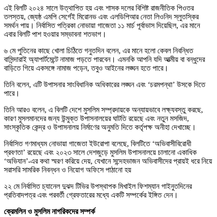
এই বিলটি ২০২৪ সালে উত্থাপিত হয় এবং শাসক দলের বিশিষ্ট রাজনীতিক পিওতর
তলস্তয়, জ্যেষ্ঠ এমপি সের্গেই মিরোনভ এবং এলডিপিআর নেতা লিওনিদ স্লুতস্কির
সমর্থন পায়। নির্বাসিত পত্রিকা নোভায়া গাজেতা ১১ মার্চ পূর্বাভাস দিয়েছিল, এর মানে
এবার বিলটি পাশ হওয়ার সম্ভাবনা শতভাগ।
৬ মে পুতিনের কাছে খোলা চিঠিতে গনুতদিন বলেন, এর মানে হলো কেবল নিবন্ধিত
বাসিন্দারাই অ্যাপার্টমেন্টে নামাজ পড়তে পারবেন। এমনকি আপনি যদি আত্মীয় বা বন্ধুদের
বাড়িতে গিয়ে একসঙ্গে নামাজ পড়েন, তবুও আইনের লঙ্ঘন হতে পারে।
তিনি বলেন, এটি উপাসনার সাংবিধানিক অধিকারের লঙ্ঘন এবং ‘চরমপন্থা’ উসকে দিতে
পারে।
তিনি আরও বলেন, এ বিলটি দেশে মুসলিম সম্প্রদায়কে অন্যায়ভাবে লক্ষ্যবস্তু করছে,
কারণ মুসলমানদের জন্য উন্মুক্ত উপাসনালয়ের ঘাটতি রয়েছে এবং নতুন মসজিদ,
সাংস্কৃতিক কেন্দ্র ও উপাসনালয় নির্মাণের অনুমতি দিতে কর্তৃপক্ষ অনীহা দেখাচ্ছে।
নির্বাসিত গণমাধ্যম নোভায়া গাজেতা ইউরোপা বলেছে, বিলটিতে ‘অভিবাসীবিরোধী
প্রবণতা’ রয়েছে এবং ২০২৩ সালে দেশজুড়ে মুসলিম উপাসনালয়ে চালানো একাধিক
‘অভিযান’-এর কথা স্মরণ করিয়ে দেয়, যেখানে সন্দেহভাজন অভিবাসীদের প্রায়ই ধরে নিয়ে
সরাসরি সামরিক নিবন্ধন ও নিয়োগ অফিসে পাঠানো হয়
২২ মে নির্বাসিত চ্যানেল দুঝদ টিভির উপস্থাপক মিখাইল ফিশম্যান গাইনুতদিনের
প্রতিবাদপত্র এবং পরবর্তী গ্রেফতারের মধ্যে একটি সম্পর্কের ইঙ্গিত দেন।
ক্রেমলিন ও মুসলিম নাগরিকদের সম্পর্ক