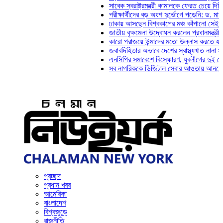
সাবেক স্বরাষ্ট্রমন্ত্রী কামালকে ফেরত চেয়ে দিল্লিকে চিঠ
পরীক্ষার্থীদের বড় অংশ দুর্ভোগে পড়েনি: ড. মাহ্‌দী আমিন
ঢাকায় আসছেন বিশ্বকাপের মঞ্চ কাঁপানো সেই সঞ্জয় দেব
জাতীয় বৃক্ষমেলা উদ্বোধন করলেন প্রধানমন্ত্রী
কারো পরাজয়ে উন্মাদের মতো উল্লাস করতে হয় না: চঞ্চ
জবাবদিহিতার অভাবে দেশের স্বাস্থ্যখাত নানা সংকটে পড়
এনসিপির সমাবেশে বিস্ফোরণ, যুবলীগের দুই নেতাকর্মী গ
সব নাগরিককে ডিজিটাল সেবার আওতায় আনতে হবে: অর্থমন
প্রচ্ছদ
প্রধান খবর
আমেরিকা
বাংলাদেশ
বিশ্বজুড়ে
রাজনীতি