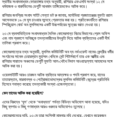
স্থানীয় সংবাদমাধ্যম ফোরতাঙ্গার তথ্য অনুযায়ী, রাশিয়ার এফএসবি সংস্থা ১২ মে
ধর্মযাজক ও বারর্দভিলের ডেপুটি আখমাদ তাঙ্গিয়েভকেও আটক করে।
রাশিয়ার জনপ্রিয় সংবাদ সাইট লেন্তা ডট রু জানায়, মর্দোভিয়া প্রজাতন্ত্রের মুফতি রয়াল
আসেনভকে ১৯ মে ঘুস চাওয়ার সন্দেহে গ্রেফতার করা হয়। প্রতিবেদনটিতে রাশিয়ার
স্পিরিচুয়াল বোর্ড অব মুসলিমসের একটি উচ্চপর্যায়ের সূত্রের বরাত দেওয়া হয়।
২৩ মে ব্যবসাভিত্তিক সংবাদমাধ্যম দৈনিক কোমেরসান্ত বিচার বিভাগের প্রেস অফিস
এবং নাম প্রকাশে অনিচ্ছুক তদন্তকারীদের উদ্ধৃতি দিয়ে আটক ব্যক্তিদের একটি দীর্ঘ
তালিকা প্রকাশ করে।
কোমেরসান্তের তথ্য অনুযায়ী, মুসলিম কমিউনিটি অব দ্য নর্থওয়েস্ট নামের কেন্দ্রীয় ধর্মীয়
সংগঠনের সাবেক চেয়ারম্যান মুহাম্মদ খেনিকে সেন্ট পিটার্সবার্গে তার এক আত্মীয় এবং
রাশিয়ার সারাতভ অঞ্চলের ডেপুটি মুফতি আল-খেইখ নিদাল আওয়াদুল্লাহ আহমদের সঙ্গে
আটক করা হয়।
ওয়েবসাইটটি আরও চারজন আটক ব্যক্তির আদ্যক্ষর ও পদবি প্রকাশ করে, যাদের
তাতারস্তান, মারমানস্ক ও পেট্রোজাভোদস্কের মুসলিম কমিউনিটি কেন্দ্রের প্রতিনিধি
হিসেবে শনাক্ত করেছে তদন্তকারী সংস্থা এজেনস্তভো।
কেন তাদের আটক করা হয়েছিল?
এদের বিরুদ্ধে ‘ঘুস’ থেকে ‘অবাধ্যতা’ পর্যন্ত বিভিন্ন অভিযোগ আনা হয়েছে, যদিও
কিছু ব্লগার ও কিছু গণমাধ্যম আরও গুরুতর অভিযোগও তুলেছে।
কোমেরসান্তের দাবি, ২৩ মে তারা সংশ্লিষ্ট মামলার নথি দেখেছে, যেখানে কয়েকজন