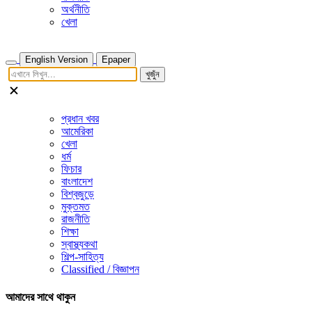
অর্থনীতি
খেলা
English Version
Epaper
খুজুঁন
প্রধান খবর
আমেরিকা
খেলা
ধর্ম
ফিচার
বাংলাদেশ
বিশ্বজুড়ে
মুক্তমত
রাজনীতি
শিক্ষা
স্বাস্থ্যকথা
শিল্প-সাহিত্য
Classified / বিজ্ঞাপন
আমাদের সাথে থাকুন