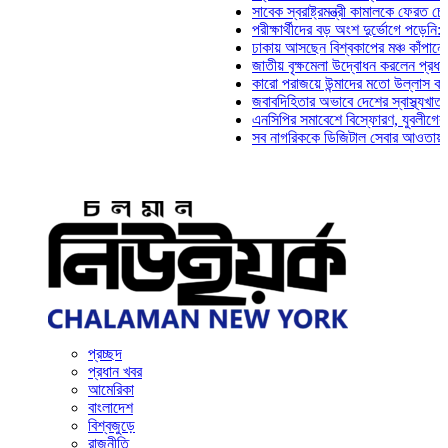
সাবেক স্বরাষ্ট্রমন্ত্রী কামালকে ফেরত চেয়ে দিল
পরীক্ষার্থীদের বড় অংশ দুর্ভোগে পড়েনি: ড. মাহ
ঢাকায় আসছেন বিশ্বকাপের মঞ্চ কাঁপানো সেই সঞ
জাতীয় বৃক্ষমেলা উদ্বোধন করলেন প্রধানমন্ত্রী
কারো পরাজয়ে উন্মাদের মতো উল্লাস করতে হয় 
জবাবদিহিতার অভাবে দেশের স্বাস্থ্যখাত নানা 
এনসিপির সমাবেশে বিস্ফোরণ, যুবলীগের দুই নে
সব নাগরিককে ডিজিটাল সেবার আওতায় আনতে হবে
প্রচ্ছদ
প্রধান খবর
আমেরিকা
বাংলাদেশ
বিশ্বজুড়ে
রাজনীতি