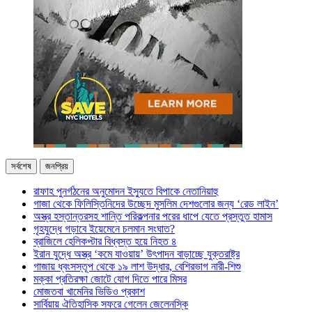
সর্বশেষ
জনপ্রিয়
রাফাহ পুনর্গঠনের অনুমোদন ইস্যুতে বিপাকে নেতানিয়াহু
গাজা থেকে ফিলিস্তিনিদের উচ্ছেদ মুসলিম দেশগুলোর জন্য ‘রেড লাইন’
অস্ত্র হস্তান্তরসহ শান্তি পরিকল্পনার পরের ধাপে যেতে প্রস্তুত হামাস
গৃহযুদ্ধে গড়াবে ইয়েমেনে চলমান সংঘাত?
ব্রাজিলে হেলিকপ্টার বিধ্বস্ত হয়ে নিহত ৪
ইরান যুদ্ধে অস্ত্র ‘কমে যাওয়ায়’ উৎপাদন বাড়াচ্ছে যুক্তরাষ্ট্র
গাজায় ধ্বংসস্তূপ থেকে ১৯ লাশ উদ্ধার, বেশিরভাগ নারী-শিশু
মক্কা প্রতিরক্ষা জোটে যোগ দিতে পারে মিসর
মোজতবা খামেনির ভিডিও প্রকাশ
সার্বিয়ায় ঐতিহাসিক সফরে গেলেন জেলেনস্কি