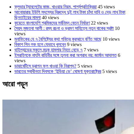
ফ্লুভার ট্যাবলেটের কাজ, খাওয়ার নিয়ম, পার্শ্বপ্রতিক্রিয়া
45 views
আনোয়ারায় ইউপি সদস্যের বিরুদ্ধে দুই লাখ টাকা চাঁদা দাবি ও দেড় লাখ টাকা
ছিনতাইয়ের মামলা
40 views
কুয়েতে বাংলাদেশি শ্রমিকদের সর্বনিম্ন বেতন নির্ধারণ
22 views
সৈয়দ মুজতবা আলী : রম্য রচনা ও ভ্রমণ সাহিত্যে নতুন বাকের স্রষ্টা
10
views
মুনাফিকের যে ৭ বৈশিষ্ট্যের কথা পবিত্র কুরআনে বর্ণিত আছে
10 views
বিকাশ পিন লক হলে যেভাবে খুলবেন
9 views
থাইল্যান্ডের স্কুলে বন্দুক হামলায় নিহত বেড়ে ৭
7 views
ইসরাইলকে নাৎসি বাহিনীর সঙ্গে তুলনা করা অপরাধ নয়: জার্মান আদালত
6
views
ডায়াবেটিসে ড্রাগন ফল খাওয়া কি নিরাপদ?
5 views
ভারতের স্বাধীনতা দিবসকে ‘ইন্ডিয়া ডে’ ঘোষণা যুক্তরাষ্ট্রের
5 views
আরো পড়ুন