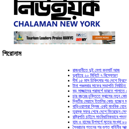
শিরোনাম
রাজধানীতে দুই মেগা কনসার্ট আজ
দুবাইয়ে ২০ মিনিটে ৭ বিস্ফোরণ
দীর্ঘ ১৫ মাস চিকিৎসার পর দেশে ফিরলেন ইলিয়া
টানা পঞ্চমবার সাফের সভাপতি নির্বাচিত কাজী সা
বড় সাজ্জাদের পরামর্শে ভারতে পালাতে চেয়ে
চার বছরের চুক্তিতে ফ্রান্সের নতুন কোচ জিদান
দ্বিতীয় মেয়াদে ইতালির কোচ হচ্ছেন মানচিনি
বাড়িওয়ালারা প্লিজ একটু মানবিক হোন: মনিরা ম
তুরস্ক সফর শেষে দেশে ফিরেছেন সেনাপ্রধা
রাষ্ট্রপতি চাইলে সাংবিধানিকভাবে পদত্যাগ করতে প
হাম ও হামের উপসর্গে মৃতের সংখ্যা ৮০০ ছাড়া
স্বৈরাচার পতনের পর গুপ্ত বাহিনীর আত্মপ্রকাশ: প