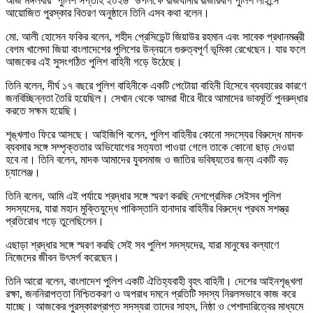
আজ মঙ্গলবার ‘পুলিশ সপ্তাহ ২০২৬’ উপলক্ষে রাজধানীর রাজারবাগ পুলিশ লাইন্সে
আয়োজিত পুরস্কার বিতরণ অনুষ্ঠানে তিনি এসব কথা বলেন।
মো. আলী হোসেন ফকির বলেন, শহীদ প্রেসিডেন্ট জিয়াউর রহমান এবং সাবেক প্রধানমন্ত্রী
বেগম খালেদা জিয়া বাংলাদেশের পুলিশের উন্নয়নে গুরুত্বপূর্ণ ভূমিকা রেখেছেন। যার ফলে
আজকের এই সুসংগঠিত পুলিশ বাহিনী গড়ে উঠেছে।
তিনি বলেন, দীর্ঘ ১৭ বছরে পুলিশ বাহিনীকে একটি পেটোয়া বাহিনী হিসেবে ব্যবহারের কারণে
জনবিচ্ছিন্নতা তৈরি হয়েছিল। সেখান থেকে আমরা ধীরে ধীরে আমাদের ভাবমূর্তি পুনরুদ্ধার
করতে সক্ষম হয়েছি।
শৃঙ্খলাও ফিরে আসছে। আইজিপি বলেন, পুলিশ বাহিনীর কোনো সদস্যের বিরুদ্ধে মাদক
ব্যবসার সঙ্গে সম্পৃক্ততার অভিযোগের সত্যতা পাওয়া গেলে তাকে কোনো ছাড় দেওয়া
হবে না। তিনি বলেন, মাদক আমাদের যুবসমাজ ও জাতির ভবিষ্যতের জন্য একটি বড়
চ্যালেঞ্জ।
তিনি বলেন, আমি এই পর্যায়ে শ্রদ্ধার সঙ্গে স্মরণ করছি দেশপ্রেমিক সেইসব পুলিশ
সদস্যদের, যারা মহান মুক্তিযুদ্ধে পাকিস্তানি হানাদার বাহিনীর বিরুদ্ধে প্রথম সশস্ত্র
প্রতিরোধ গড়ে তুলেছিলেন।
এছাড়া শ্রদ্ধার সঙ্গে স্মরণ করছি সেই সব পুলিশ সদস্যদের, যারা মানুষের কল্যাণে
নিজেদের জীবন উৎসর্গ করেছেন।
তিনি আরো বলেন, বাংলাদেশ পুলিশ একটি ঐতিহ্যবাহী বৃহৎ বাহিনী। দেশের আইনশৃঙ্খলা
রক্ষা, জননিরাপত্তা নিশ্চিতকরণ ও অপরাধ দমনে প্রতিটি সদস্য নিরলসভাবে কাজ করে
যাচ্ছে। আজকের পুরস্কারপ্রাপ্ত সদস্যরা তাদের সাহস, নিষ্ঠা ও পেশাদারিত্বের মাধ্যমে