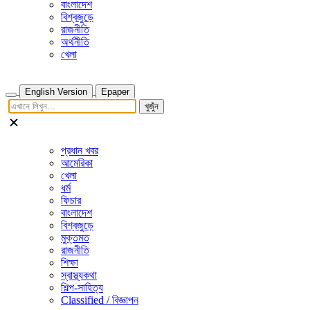
বাংলাদেশ
বিশ্বজুড়ে
রাজনীতি
অর্থনীতি
খেলা
English Version
Epaper
খুজুঁন
প্রধান খবর
আমেরিকা
খেলা
ধর্ম
ফিচার
বাংলাদেশ
বিশ্বজুড়ে
মুক্তমত
রাজনীতি
শিক্ষা
স্বাস্থ্যকথা
শিল্প-সাহিত্য
Classified / বিজ্ঞাপন