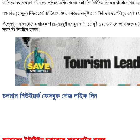
জাতিসংঘের সাধারণ পরিষদের ৮১তম অধিবেশনের সভাপতি নির্বাচিত হওয়ায় বাংলাদেশের পররাষ
মঙ্গলবার (২ জুন) নিউইয়র্কে জাতিসংঘ সদর দপ্তরে অনুষ্ঠিত এ নির্বাচনে ড. খলিলুর রহমান 
উল্লেখ্য, বাংলাদেশের সাবেক পররাষ্ট্রমন্ত্রী হুমায়ুন রশীদ চৌধুরী ১৯৮৬ সালে জাতিসংঘ
সভাপতি নির্বাচিত হলেন।
চলমান নিউইয়র্ক ফেসবুক পেজ লাইক দিন