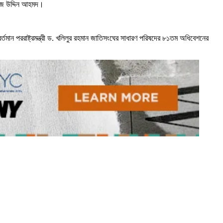
ফিজ উদ্দিন আহমদ।
র্তমান পররাষ্ট্রমন্ত্রী ড. খলিলুর রহমান জাতিসংঘের সাধারণ পরিষদের ৮১তম অধিবেশনের